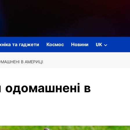
ехніка та гаджети
Космос
Новини
UK
ОМАШНЕНІ В АМЕРИЦІ
и одомашнені в