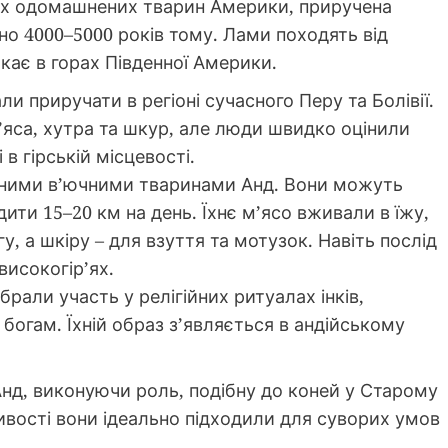
ших одомашнених тварин Америки, приручена
о 4000–5000 років тому. Лами походять від
шкає в горах Південної Америки.
и приручати в регіоні сучасного Перу та Болівії.
’яса, хутра та шкур, але люди швидко оцінили
в гірській місцевості.
ними в’ючними тваринами Анд. Вони можуть
дити 15–20 км на день. Їхнє м’ясо вживали в їжу,
, а шкіру – для взуття та мотузок. Навіть послід
високогір’ях.
рали участь у релігійних ритуалах інків,
огам. Їхній образ з’являється в андійському
нд, виконуючи роль, подібну до коней у Старому
ливості вони ідеально підходили для суворих умов