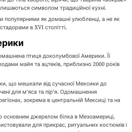
алишаються символом традиційної кухні.
ли популярними як домашні улюбленці, а не як
істадорами в XVI столітті.
ерики
одомашнена птиця доколумбової Америки. Її
одами майя та ацтеків, приблизно 2000 років
ки, що мешкали від сучасної Мексики до
чені для м’яса та пір’я. Одомашнення
регіонах, зокрема в центральній Мексиці та на
о основним джерелом білка в Мезоамериці,
ористовували для прикрас, ритуальних костюмів і