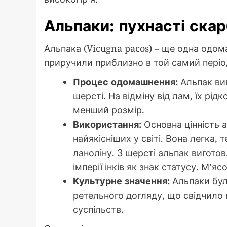
Альпаки: пухнасті ска
Альпака (Vicugna pacos) – ще одна одом
приручили приблизно в той самий період 
Процес одомашнення:
Альпак вив
шерсті. На відміну від лам, їх рі
менший розмір.
Використання:
Основна цінність а
найякісніших у світі. Вона легка, т
ланоліну. З шерсті альпак виготов
імперії інків як знак статусу. М’я
Культурне значення:
Альпаки бул
ретельного догляду, що свідчило 
суспільств.