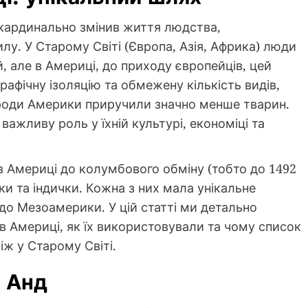
кардинально змінив життя людства,
лу. У Старому Світі (Європа, Азія, Африка) люди
, але в Америці, до приходу європейців, цей
рафічну ізоляцію та обмежену кількість видів,
ароди Америки приручили значно менше тварин.
важливу роль у їхній культурі, економіці та
Америці до колумбового обміну (тобто до 1492
ки та індички. Кожна з них мала унікальне
 до Мезоамерики. У цій статті ми детально
 в Америці, як їх використовували та чому список
ж у Старому Світі.
и Анд