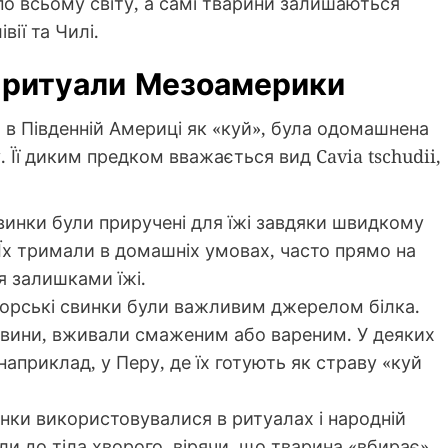
по всьому світу, а самі тварини залишаються
ії та Чилі.
а ритуали Мезоамерики
а в Південній Америці як «куй», була одомашнена
 Її диким предком вважається вид Cavia tschudii,
инки були приручені для їжі завдяки швидкому
Їх тримали в домашніх умовах, часто прямо на
я залишками їжі.
орські свинки були важливим джерелом білка.
човини, вживали смаженим або вареним. У деяких
наприклад, у Перу, де їх готують як страву «куй
нки використовувалися в ритуалах і народній
ли до тіла хворого, вірячи, що тварина «вбирає»