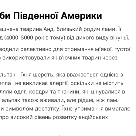
рби Південної Америки
ашнена тварина Анд, близький родич лами. Її
(4000–5000 років тому) від дикого виду вікуньї.
одили селективно для отримання м’якої, густої
дко використовували як в’ючних тварин через
льпак – їхня шерсть, яка вважається однією з
епла і не викликає алергії, оскільки не містить
ляли одяг, ковдри та тканини, які цінувалися в
со альпак також вживали, але рідше, ніж лам.
и символом достатку. Їхнє утримання вимагало
про високий рівень розвитку андійських