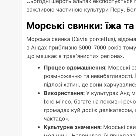
Сьогодні шерсть альпак експортується 
важливою частиною культури Перу, Болів
Морські свинки: їжа т
Морська свинка (Cavia porcellus), відом
в Андах приблизно 5000–7000 років тому.
що мешкає в трав’янистих регіонах.
Процес одомашнення:
Морські св
розмноженню та невибагливості. 
підлозі хатин, де вони харчувалис
Використання:
У культурах Анд м
Їхнє м’ясо, багате на поживні ре
громадах куй досі є делікатесом, 
чактадо».
Культурне значення:
Морські сви
медицині. Наприклад, їх приклада