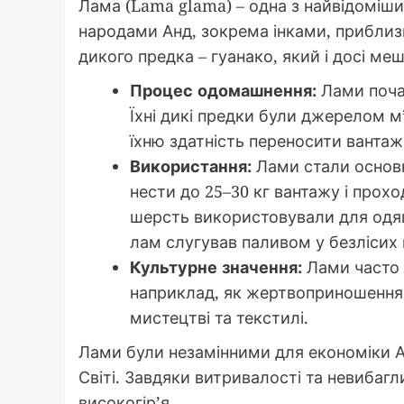
Лама (Lama glama) – одна з найвідомі
народами Анд, зокрема інками, приблизн
дикого предка – гуанако, який і досі ме
Процес одомашнення:
Лами почал
Їхні дикі предки були джерелом м
їхню здатність переносити вантажі 
Використання:
Лами стали основ
нести до 25–30 кг вантажу і прохо
шерсть використовували для одягу
лам слугував паливом у безлісих 
Культурне значення:
Лами часто б
наприклад, як жертвоприношення б
мистецтві та текстилі.
Лами були незамінними для економіки А
Світі. Завдяки витривалості та невибаг
високогір’я.