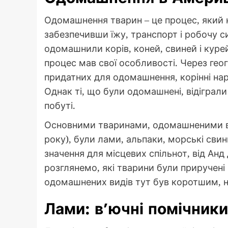
Одомашнення тварин – це процес, який 
забезпечивши їжу, транспорт і робочу си
одомашнили корів, коней, свиней і курей
процес мав свої особливості. Через геог
придатних для одомашнення, корінні н
Однак ті, що були одомашнені, відіграли 
побуті.
Основними тваринами, одомашненими в 
року), були лами, альпаки, морські свин
значення для місцевих спільнот, від Анд
розглянемо, які тварини були приручені
одомашнених видів тут був коротшим, ні
Лами: в’ючні помічник