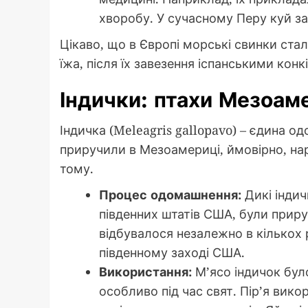
хворобу. У сучасному Перу куй з
Цікаво, що в Європі морські свинки ста
їжа, після їх завезення іспанськими конк
Індички: птахи Мезоам
Індичка (Meleagris gallopavo) – єдина 
приручили в Мезоамериці, ймовірно, нар
тому.
Процес одомашнення:
Дикі індич
південних штатів США, були приру
відбувалося незалежно в кількох 
південному заході США.
Використання:
М’ясо індичок бул
особливо під час свят. Пір’я вик