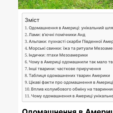
Зміст
Одомашнення в Америці: унікальний шл
Лами: в’ючні помічники Анд
Альпаки: пухнасті скарби Південної Аме
Морські свинки: їжа та ритуали Мезоам
Індички: птахи Мезоамерики
Чому в Америці одомашнили так мало т
Інші тварини: часткове приручення
Таблиця одомашнених тварин Америки
Цікаві факти про одомашнення в Америц
Вплив колумбового обміну на тваринн
Чому одомашнення в Америці унікальн
Одомашнення в Америц