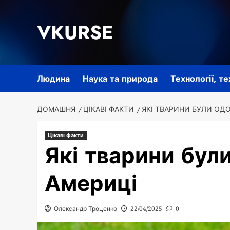
Перейти
до
VKURSE
вмісту
Людина
Наука та природа
Технології, т
ДОМАШНЯ
ЦІКАВІ ФАКТИ
ЯКІ ТВАРИНИ БУЛИ ОД
Цікаві факти
Які тварини бул
Америці
Олександр Троценко
22/04/2025
0