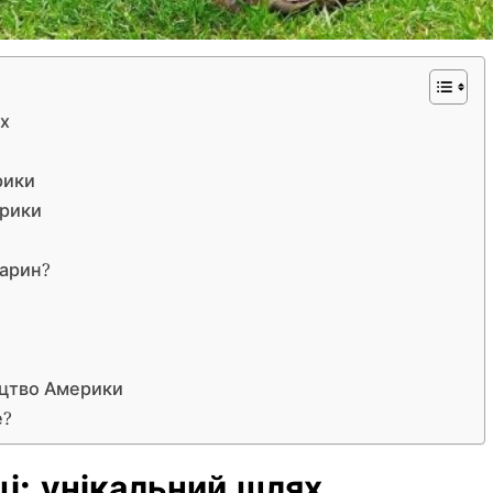
ях
рики
ерики
варин?
і
ицтво Америки
е?
і: унікальний шлях