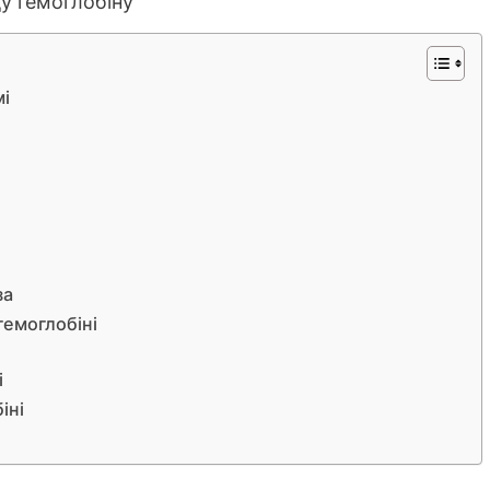
мі
за
гемоглобіні
і
іні