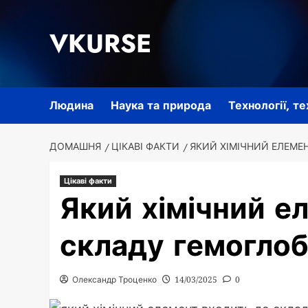
Перейти
до
VKURSE
вмісту
Людина
Наука та природа
Технології, т
ДОМАШНЯ
ЦІКАВІ ФАКТИ
ЯКИЙ ХІМІЧНИЙ ЕЛЕМЕ
Цікаві факти
Який хімічний е
складу гемоглоб
Олександр Троценко
14/03/2025
0