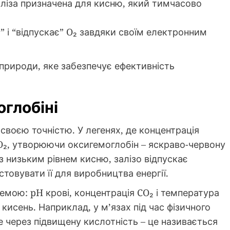
заліза призначена для кисню, який тимчасово
яє” і “відпускає” O₂ завдяки своїм електронним
 природи, яке забезпечує ефективність
оглобіні
 своєю точністю. У легенях, де концентрація
з O₂, утворюючи оксигемоглобін – яскраво-червону
з низьким рівнем кисню, залізо відпускає
овувати її для виробництва енергії.
мою: pH крові, концентрація CO₂ і температура
 кисень. Наприклад, у м’язах під час фізичного
 через підвищену кислотність – це називається