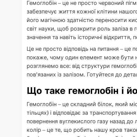
Гемоглобін – це не просто червоний пігме
забезпечує життя кожної клітини нашого
його магічною здатністю переносити ки
світ науки, щоб розкрити роль заліза в г
значення та навіть історичні відкриття, п
Це не просто відповідь на питання – це 
покаже, чому один елемент може бути н
розглянемо все: від структури гемоглоб
пов’язаних із залізом. Готуйтеся до дет
Що таке гемоглобін і йо
Гемоглобін – це складний білок, який м
тільцях) і відповідає за транспортування
повернення вуглекислого газу назад до 
колір – це те, що робить нашу кров тако