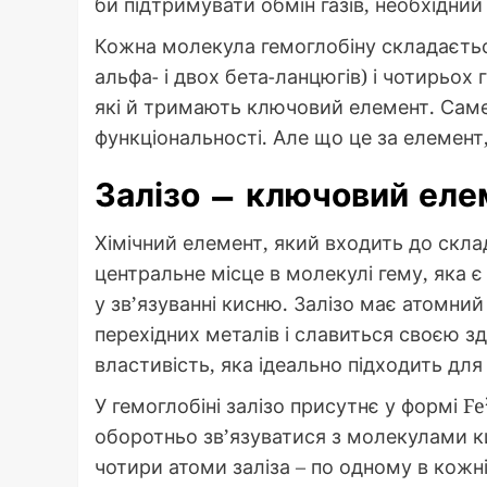
би підтримувати обмін газів, необхідний
Кожна молекула гемоглобіну складаєтьс
альфа- і двох бета-ланцюгів) і чотирьох
які й тримають ключовий елемент. Саме
функціональності. Але що це за елемен
Залізо – ключовий еле
Хімічний елемент, який входить до склад
центральне місце в молекулі гему, яка є
у зв’язуванні кисню. Залізо має атомний
перехідних металів і славиться своєю з
властивість, яка ідеально підходить для 
У гемоглобіні залізо присутнє у формі F
оборотньо зв’язуватися з молекулами к
чотири атоми заліза – по одному в кожні