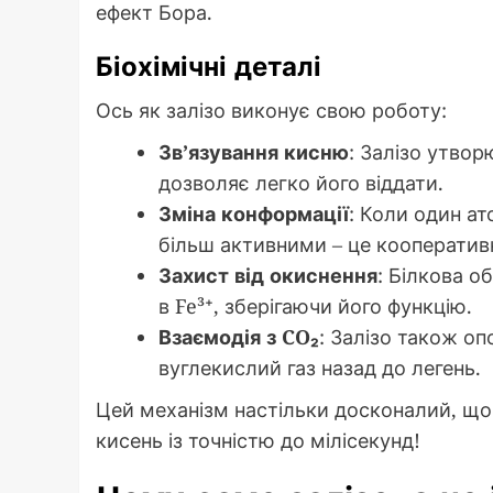
ефект Бора.
Біохімічні деталі
Ось як залізо виконує свою роботу:
Зв’язування кисню
: Залізо утвор
дозволяє легко його віддати.
Зміна конформації
: Коли один ат
більш активними – це кооператив
Захист від окиснення
: Білкова о
в Fe³⁺, зберігаючи його функцію.
Взаємодія з CO₂
: Залізо також о
вуглекислий газ назад до легень.
Цей механізм настільки досконалий, що
кисень із точністю до мілісекунд!