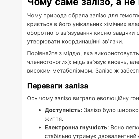
Чому саме залізо, а не
Чому природа обрала залізо для гемоглоб
криється в його унікальних хімічних вла
оборотного зв’язування кисню завдяки св
утворювати координаційні зв’язки.
Порівняйте з міддю, яка використовуєтьс
членистоногих): мідь зв’язує кисень, ал
високим метаболізмом. Залізо ж забезпеч
Переваги заліза
Ось чому залізо виграло еволюційну гон
Доступність
: Залізо було широко
життя.
Електронна гнучкість
: Воно легк
стабільно утримує двовалентний 