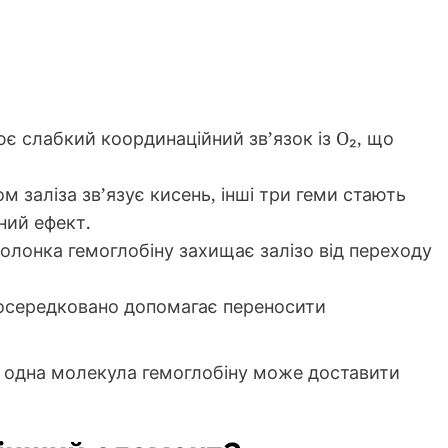
ює слабкий координаційний зв’язок із O₂, що
ом заліза зв’язує кисень, інші три геми стають
ний ефект.
болонка гемоглобіну захищає залізо від переходу
посередковано допомагає переносити
 одна молекула гемоглобіну може доставити