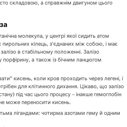
осто складовою, а справжнім двигуном цього
іза
ганічна молекула, у центрі якої сидить атом
 пирольних кілець, з’єднаних між собою, і має
залізо в стабільному положенні. Залізо
 порфірину, а також із бічним ланцюгом
.
ти” кисень, коли кров проходить через легені, і
отрібен для клітинного дихання. Цікаво, що залізо
тану) під час цього процесу – інакше гемоглобін
 не може переносити кисень.
п’ятьма лігандами: чотирма азотами гему й одним