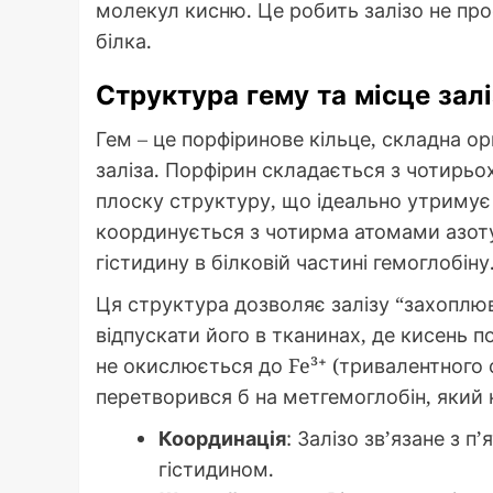
молекул кисню. Це робить залізо не пр
білка.
Структура гему та місце зал
Гем – це порфіринове кільце, складна ор
заліза. Порфірин складається з чотирьох
плоску структуру, що ідеально утримує 
координується з чотирма атомами азоту
гістидину в білковій частині гемоглобіну
Ця структура дозволяє залізу “захоплюва
відпускати його в тканинах, де кисень п
не окислюється до Fe³⁺ (тривалентного с
перетворився б на метгемоглобін, який
Координація
: Залізо зв’язане з 
гістидином.