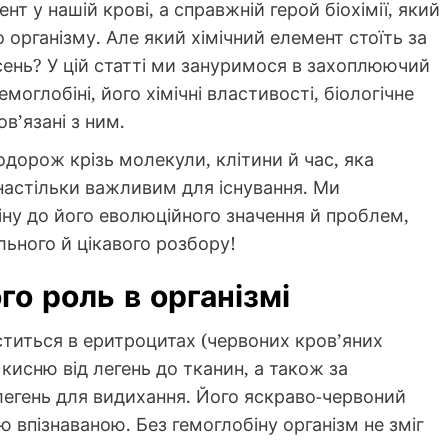
нт у нашій крові, а справжній герой біохімії, який
 організму. Але який хімічний елемент стоїть за
сень? У цій статті ми зануримося в захоплюючий
емоглобіні, його хімічні властивості, біологічне
ов’язані з ним.
подорож крізь молекули, клітини й час, яка
астільки важливим для існування. Ми
іну до його еволюційного значення й проблем,
ального й цікавого розбору!
го роль в організмі
іститься в еритроцитах (червоних кров’яних
 кисню від легень до тканин, а також за
легень для видихання. Його яскраво-червоний
ю впізнаваною. Без гемоглобіну організм не зміг