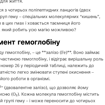
 для життя.
я з чотирьох поліпептидних ланцюгів (двох
 груп гему – спеціальних молекулярних “кишень”,
 в цих гмах і ховається таємниця його
т, який робить усю магію можливою?
мент гемоглобіну
у гемоглобіну, – це **залізо (Fe)**. Воно займає
 частиною гемоглобіну, і відіграє вирішальну роль
 номер 26 у періодичній таблиці, належить до
датністю легко змінювати ступені окиснення –
його роботи в організмі.
e²⁺ (двовалентне залізо), що дозволяє йому
исню (O₂). Кожна молекула гемоглобіну містить
й групі гему – і може переносити до чотирьох