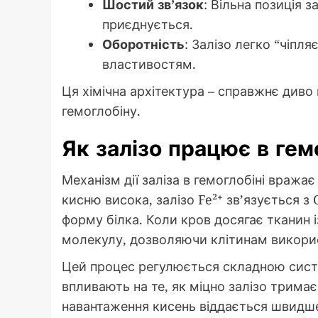
Шостий зв’язок
: Вільна позиція 
приєднується.
Оборотність
: Залізо легко “чіпл
властивостям.
Ця хімічна архітектура – справжнє диво
гемоглобіну.
Як залізо працює в гем
Механізм дії заліза в гемоглобіні вражає
кисню висока, залізо Fe²⁺ зв’язується 
форму білка. Коли кров досягає тканин і
молекулу, дозволяючи клітинам використ
Цей процес регулюється складною систе
впливають на те, як міцно залізо тримає
навантаження кисень віддається швидше