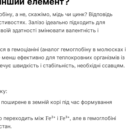
 інший елемент?
іну, а не, скажімо, мідь чи цинк? Відповідь
стивостях. Залізо ідеально підходить для
оїй здатності змінювати валентність і
я в гемоціаніні (аналог гемоглобіну в молюсках і
е менш ефективно для теплокровних організмів із
ує швидкість і стабільність, необхідні ссавцям.
ку:
 поширене в земній корі під час формування
о переходить між Fe²⁺ і Fe³⁺, але в гемоглобіні
стан.