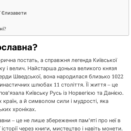
ї Єлизавети
ні?
ославна?
орична постать, а справжня легенда Київської
ику і велич. Найстарша донька великого князя
герди Шведської, вона народилася близько 1022
династичних шлюбах 11 століття. Її життя – це
 пов’язала Київську Русь із Норвегією та Данією.
країн, а й символом сили і мудрості, яка
ських хроніках.
ни – це не лише збереження пам’яті про неї в
 історії через книги, мистецтво і навіть монети.