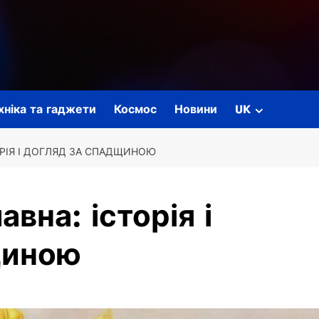
ехніка та гаджети
Космос
Новини
UK
ОРІЯ І ДОГЛЯД ЗА СПАДЩИНОЮ
вна: історія і
щиною