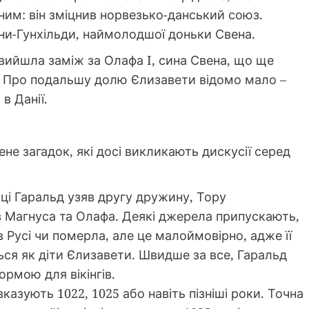
ним: він зміцнив норвезько-данський союз.
ни-Гунхільди, наймолодшої доньки Свена.
 вийшла заміж за Олафа I, сина Свена, що ще
и. Про подальшу долю Єлизавети відомо мало –
в Данії.
е загадок, які досі викликають дискусії серед
ці Гаральд узяв другу дружину, Тору
ів Магнуса та Олафа. Деякі джерела припускають,
Русі чи померла, але це малоймовірно, адже її
ться як діти Єлизавети. Швидше за все, Гаральд
ормою для вікінгів.
казують 1022, 1025 або навіть пізніші роки. Точна