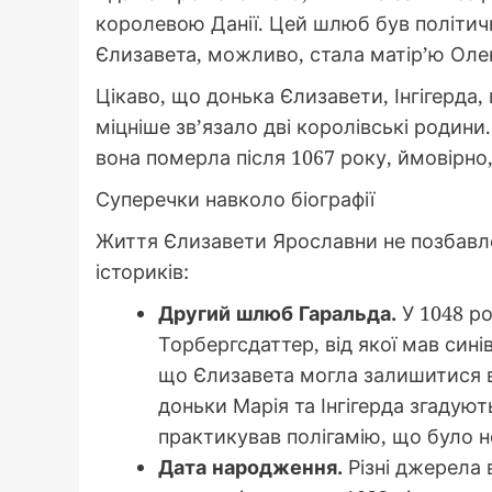
королевою Данії. Цей шлюб був політич
Єлизавета, можливо, стала матір’ю Оле
Цікаво, що донька Єлизавети, Інгігерда,
міцніше зв’язало дві королівські родин
вона померла після 1067 року, ймовірно, 
Суперечки навколо біографії
Життя Єлизавети Ярославни не позбавлен
істориків:
Другий шлюб Гаральда.
У 1048 ро
Торбергсдаттер, від якої мав син
що Єлизавета могла залишитися в 
доньки Марія та Інгігерда згадую
практикував полігамію, що було н
Дата народження.
Різні джерела в