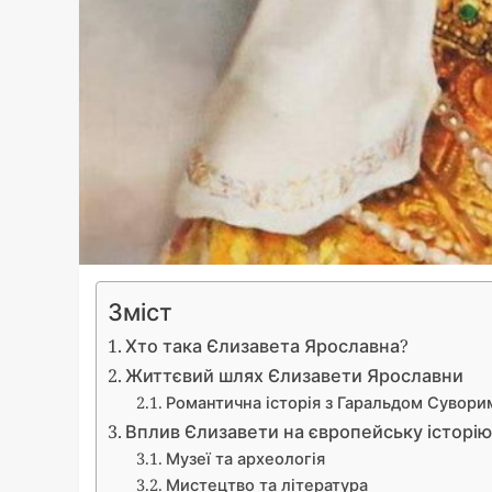
Зміст
Хто така Єлизавета Ярославна?
Життєвий шлях Єлизавети Ярославни
Романтична історія з Гаральдом Сувори
Вплив Єлизавети на європейську історі
Музеї та археологія
Мистецтво та література