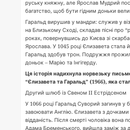
руську княжну, але Ярослав Мудрий пос
багатство, щоб бути гідним доньки вели
Гаральд вирушив у мандри: служив у віза
на Близькому Сході, складав пісні про “
роках, повернувшись до Києва зі скарба
Ярослава. У 1045 році Єлизавета стала 
Гаральд здобув трон. Подружжя прожил
доньок – Марію та Інгігерду.
Ця історія надихнула норвезьку письм
“Єлизавета та Гаральд” (1966), яка ста
Другий шлюб із Свеном II Естрідсеном
У 1066 році Гаральд Суворий загинув у
завоювати Англію. Єлизавета з дочками 
відданість. Після смерті чоловіка вона п
Адама Бременського, вийшла заміж за д