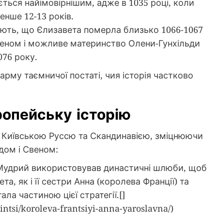
ється найімовірнішим, адже в 1035 році, коли
енше 12-13 років.
ють, що Єлизавета померла близько 1066-1067
 Свеном і можливе материнство Олени-Гунхільди
076 року.
рму таємничої постаті, чия історія частково
ропейську історію
 Київською Руссю та Скандинавією, зміцнюючи
дом і Свеном:
удрий використовував династичні шлюби, щоб
а, як і її сестри Анна (королева Франції) та
ла частиною цієї стратегії.[]
intsi/koroleva-frantsiyi-anna-yaroslavna/)