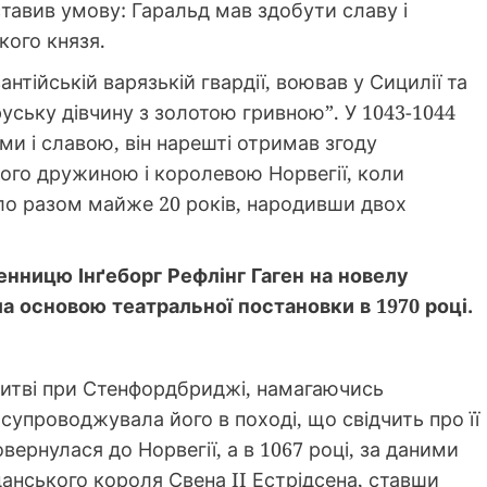
тавив умову: Гаральд мав здобути славу і
кого князя.
нтійській варязькій гвардії, воював у Сицилії та
руську дівчину з золотою гривною”. У 1043-1044
ми і славою, він нарешті отримав згоду
його дружиною і королевою Норвегії, коли
о разом майже 20 років, народивши двох
енницю Інґеборг Рефлінг Гаген на новелу
ла основою театральної постановки в 1970 році.
 битві при Стенфордбриджі, намагаючись
супроводжувала його в поході, що свідчить про її
овернулася до Норвегії, а в 1067 році, за даними
анського короля Свена II Естрідсена, ставши