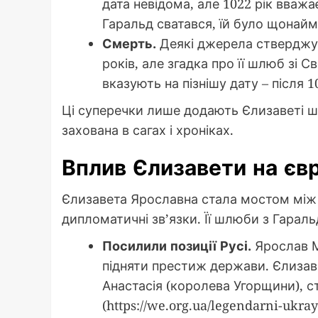
дата невідома, але 1022 рік вважа
Гаральд сватався, їй було щонайм
Смерть.
Деякі джерела стверджу
років, але згадка про її шлюб зі
вказують на пізнішу дату – після 1
Ці суперечки лише додають Єлизаветі ша
захована в сагах і хроніках.
Вплив Єлизавети на єв
Єлизавета Ярославна стала мостом між
дипломатичні зв’язки. Її шлюби з Гараль
Посилили позиції Русі.
Ярослав М
підняти престиж держави. Єлизавет
Анастасія (королева Угорщини), ста
(https://we.org.ua/legendarni-ukray