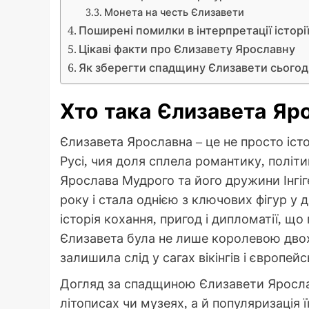
Монета на честь Єлизавети
Поширені помилки в інтерпретації історі
Цікаві факти про Єлизавету Ярославну
Як зберегти спадщину Єлизавети сьогод
Хто така Єлизавета Яр
Єлизавета Ярославна – це не просто іст
Русі, чия доля сплела романтику, політ
Ярослава Мудрого та його дружини Інгі
року і стала однією з ключових фігур у 
історія кохання, пригод і дипломатії, що
Єлизавета була не лише королевою двох 
залишила слід у сагах вікінгів і європей
Догляд за спадщиною Єлизавети Ярослав
літописах чи музеях, а й популяризація її