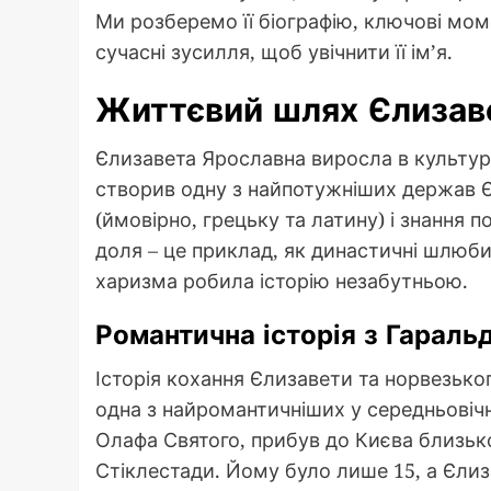
Ми розберемо її біографію, ключові мом
сучасні зусилля, щоб увічнити її ім’я.
Життєвий шлях Єлизав
Єлизавета Ярославна виросла в культу
створив одну з найпотужніших держав Єв
(ймовірно, грецьку та латину) і знання по
доля – це приклад, як династичні шлюби
харизма робила історію незабутньою.
Романтична історія з Гарал
Історія кохання Єлизавети та норвезько
одна з найромантичніших у середньовіч
Олафа Святого, прибув до Києва близько
Стіклестади. Йому було лише 15, а Єлиза