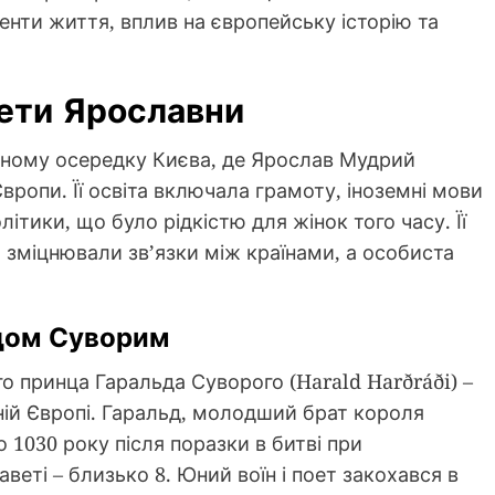
енти життя, вплив на європейську історію та
ети Ярославни
рному осередку Києва, де Ярослав Мудрий
ропи. Її освіта включала грамоту, іноземні мови
літики, що було рідкістю для жінок того часу. Її
 зміцнювали зв’язки між країнами, а особиста
ьдом Суворим
го принца Гаральда Суворого (Harald Harðráði) –
ній Європі. Гаральд, молодший брат короля
 1030 року після поразки в битві при
веті – близько 8. Юний воїн і поет закохався в