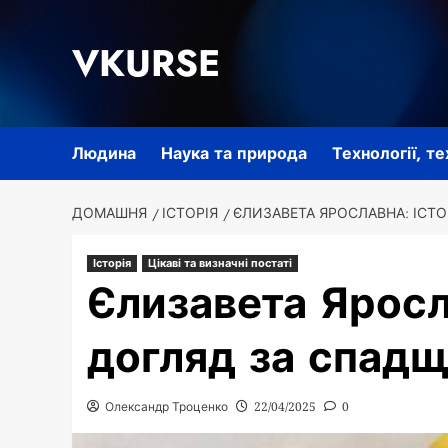
Перейти
до
VKURSE
вмісту
Людина
Наука та природа
Технології, т
ДОМАШНЯ
ІСТОРІЯ
ЄЛИЗАВЕТА ЯРОСЛАВНА: ІСТ
Історія
Цікаві та визначні постаті
Єлизавета Яросла
догляд за спад
Олександр Троценко
22/04/2025
0