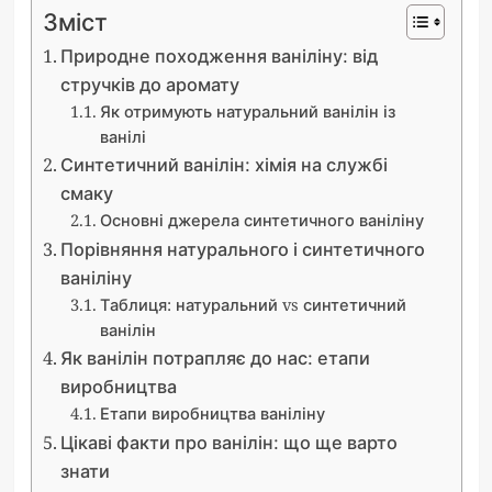
Зміст
Природне походження ваніліну: від
стручків до аромату
Як отримують натуральний ванілін із
ванілі
Синтетичний ванілін: хімія на службі
смаку
Основні джерела синтетичного ваніліну
Порівняння натурального і синтетичного
ваніліну
Таблиця: натуральний vs синтетичний
ванілін
Як ванілін потрапляє до нас: етапи
виробництва
Етапи виробництва ваніліну
Цікаві факти про ванілін: що ще варто
знати