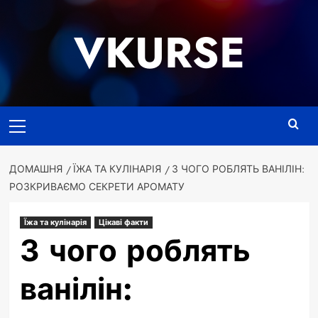
Перейти
до
VKURSE
вмісту
Основне
меню
ДОМАШНЯ
ЇЖА ТА КУЛІНАРІЯ
З ЧОГО РОБЛЯТЬ ВАНІЛІН:
РОЗКРИВАЄМО СЕКРЕТИ АРОМАТУ
Їжа та кулінарія
Цікаві факти
З чого роблять
ванілін: