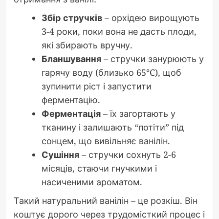
Збір стручків
– орхідею вирощують
3-4 роки, поки вона не дасть плоди,
які збирають вручну.
Бланшування
– стручки занурюють у
гарячу воду (близько 65°C), щоб
зупинити ріст і запустити
ферментацію.
Ферментація
– їх загортають у
тканину і залишають “потіти” під
сонцем, що вивільняє ванілін.
Сушіння
– стручки сохнуть 2-6
місяців, стаючи гнучкими і
насиченими ароматом.
Такий натуральний ванілін – це розкіш. Він
коштує дорого через трудомісткий процес і