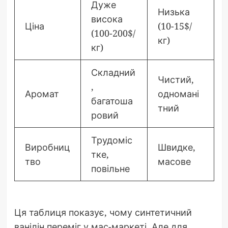
Дуже
Низька
висока
Ціна
(10-15$/
(100-200$/
кг)
кг)
Складний
Чистий,
,
Аромат
одномані
багатоша
тний
ровий
Трудоміс
Виробниц
Швидке,
тке,
тво
масове
повільне
Ця таблиця показує, чому синтетичний
ванілін переміг у мас-маркеті. Але для