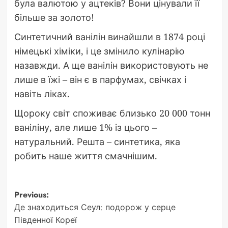
була валютою у ацтеків? Вони цінували її
більше за золото!
Синтетичний ванілін винайшли в 1874 році
німецькі хіміки, і це змінило кулінарію
назавжди. А ще ванілін використовують не
лише в їжі – він є в парфумах, свічках і
навіть ліках.
Щороку світ споживає близько 20 000 тонн
ваніліну, але лише 1% із цього –
натуральний. Решта – синтетика, яка
робить наше життя смачнішим.
Post
Previous:
Де знаходиться Сеул: подорож у серце
navigation
Південної Кореї