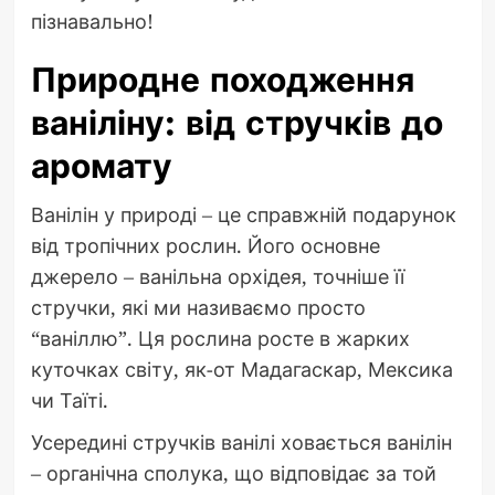
пізнавально!
Природне походження
ваніліну: від стручків до
аромату
Ванілін у природі – це справжній подарунок
від тропічних рослин. Його основне
джерело – ванільна орхідея, точніше її
стручки, які ми називаємо просто
“ваніллю”. Ця рослина росте в жарких
куточках світу, як-от Мадагаскар, Мексика
чи Таїті.
Усередині стручків ванілі ховається ванілін
– органічна сполука, що відповідає за той