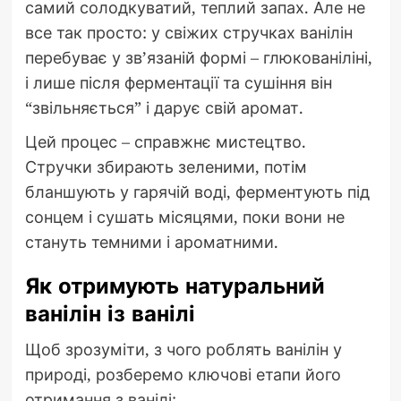
самий солодкуватий, теплий запах. Але не
все так просто: у свіжих стручках ванілін
перебуває у зв’язаній формі – глюкованіліні,
і лише після ферментації та сушіння він
“звільняється” і дарує свій аромат.
Цей процес – справжнє мистецтво.
Стручки збирають зеленими, потім
бланшують у гарячій воді, ферментують під
сонцем і сушать місяцями, поки вони не
стануть темними і ароматними.
Як отримують натуральний
ванілін із ванілі
Щоб зрозуміти, з чого роблять ванілін у
природі, розберемо ключові етапи його
отримання з ванілі: