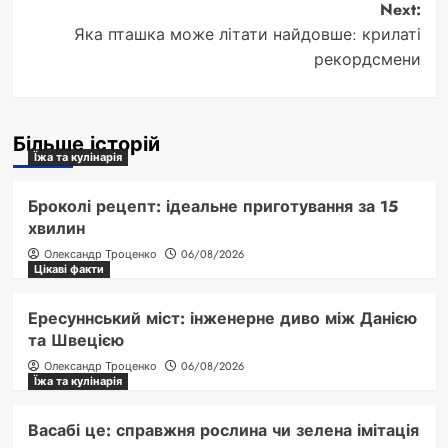
Next:
Яка пташка може літати найдовше: крилаті
рекордсмени
Більше історій
Їжа та кулінарія
Броколі рецепт: ідеальне приготування за 15
хвилин
Олександр Троценко
06/08/2026
Цікаві факти
Ересуннський міст: інженерне диво між Данією
та Швецією
Олександр Троценко
06/08/2026
Їжа та кулінарія
Васабі це: справжня рослина чи зелена імітація