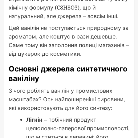
хімічну формулу (C8H8O3), що й
натуральний, але джерела – зовсім інші.
Цей ванілін не поступається природному за
ароматом, але коштує в рази дешевше.
Саме тому він заполонив полиці магазинів –
від цукерок до косметики.
Основні джерела синтетичного
ваніліну
З чого роблять ванілін у промислових
масштабах? Ось найпоширеніші сировини,
які використовують для його синтезу:
Лігнін
– побічний продукт
целюлозно-паперової промисловості,
що міститься в деревині; його