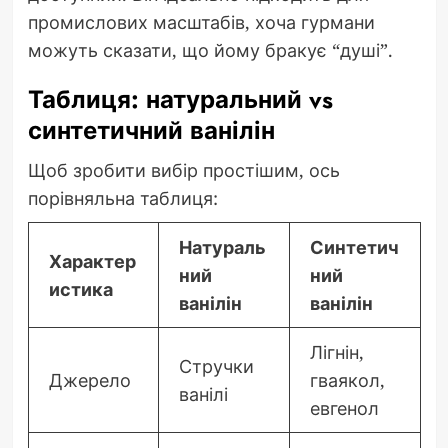
промислових масштабів, хоча гурмани
можуть сказати, що йому бракує “душі”.
Таблиця: натуральний vs
синтетичний ванілін
Щоб зробити вибір простішим, ось
порівняльна таблиця:
Натураль
Синтетич
Характер
ний
ний
истика
ванілін
ванілін
Лігнін,
Стручки
Джерело
гваякол,
ванілі
евгенол