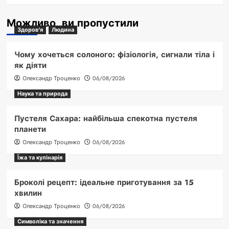
Можливо, ви пропустили
Здоров'я
Людина
Чому хочеться солоного: фізіологія, сигнали тіла і
як діяти
Олександр Троценко
06/08/2026
Наука та природа
Пустеля Сахара: найбільша спекотна пустеля
планети
Олександр Троценко
06/08/2026
Їжа та кулінарія
Броколі рецепт: ідеальне приготування за 15
хвилин
Олександр Троценко
06/08/2026
Символіка та значення