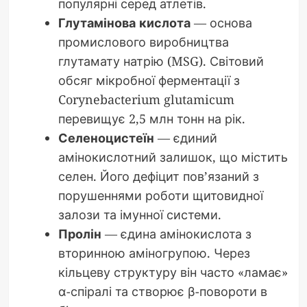
популярні серед атлетів.
Глутамінова кислота
— основа
промислового виробництва
глутамату натрію (MSG). Світовий
обсяг мікробної ферментації з
Corynebacterium glutamicum
перевищує 2,5 млн тонн на рік.
Селеноцистеїн
— єдиний
амінокислотний залишок, що містить
селен. Його дефіцит пов’язаний з
порушеннями роботи щитовидної
залози та імунної системи.
Пролін
— єдина амінокислота з
вторинною аміногрупою. Через
кільцеву структуру він часто «ламає»
α-спіралі та створює β-повороти в