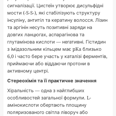
сигналізації. Цистеїн утворює дисульфідні
мости (-S-S-), які стабілізують структуру
інсуліну, антитіл та кератину волосся. Лізин
та аргінін несуть позитивні заряди на
довгих ланцюгах, аспарагінова та
глутамінова кислоти — негативні. Гістидин
з імідазольним кільцем має pKa близько
6,0 і часто бере участь у каталізі ферментів,
приймаючи або віддаючи протони в
активному центрі.
Стереохімія та її практичне значення
Хіральність — одна з найглибших
особливостей загальної формули. L-
амінокислоти обертають площину
поляризованого світла ліворуч або