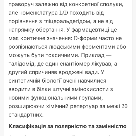
праворуч залежно від конкретної сполуки,
але номенклатура L/D походить від
порівняння з гліцеральдегідом, а не від
напрямку обертання. У фармацевтиці це
має критичне значення: D-форми часто не
розпізнаються людськими ферментами або
можуть бути токсичними. Приклад —
талідомід, де один енантіомер лікував, а
другий спричиняв вроджені вади. У
синтетичній біології вчені навчилися
вводити в білки штучні амінокислоти з
новими функціональними групами,
розширюючи хімічний репертуар за межі 20
стандартних.
Класифікація за полярністю та замінністю