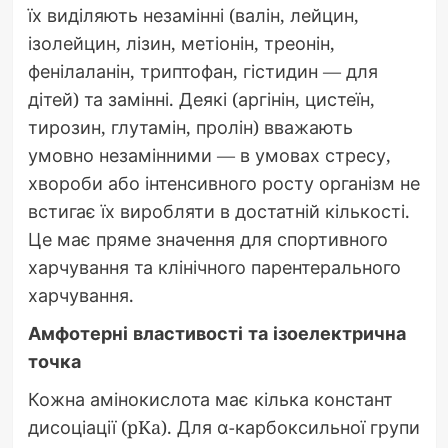
їх виділяють незамінні (валін, лейцин,
ізолейцин, лізин, метіонін, треонін,
фенілаланін, триптофан, гістидин — для
дітей) та замінні. Деякі (аргінін, цистеїн,
тирозин, глутамін, пролін) вважають
умовно незамінними — в умовах стресу,
хвороби або інтенсивного росту організм не
встигає їх виробляти в достатній кількості.
Це має пряме значення для спортивного
харчування та клінічного парентерального
харчування.
Амфотерні властивості та ізоелектрична
точка
Кожна амінокислота має кілька констант
дисоціації (pKa). Для α-карбоксильної групи