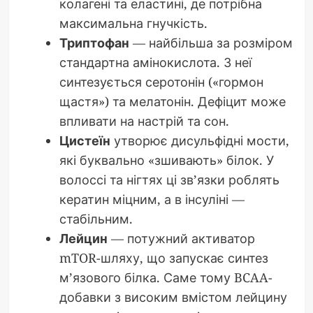
колагені та еластині, де потрібна
максимальна гнучкість.
Триптофан
— найбільша за розміром
стандартна амінокислота. З неї
синтезується серотонін («гормон
щастя») та мелатонін. Дефіцит може
впливати на настрій та сон.
Цистеїн
утворює дисульфідні мости,
які буквально «зшивають» білок. У
волоссі та нігтях ці зв’язки роблять
кератин міцним, а в інсуліні —
стабільним.
Лейцин
— потужний активатор
mTOR-шляху, що запускає синтез
м’язового білка. Саме тому BCAA-
добавки з високим вмістом лейцину