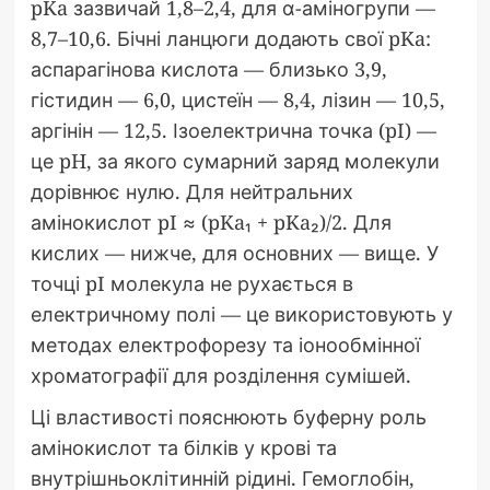
pKa зазвичай 1,8–2,4, для α-аміногрупи —
8,7–10,6. Бічні ланцюги додають свої pKa:
аспарагінова кислота — близько 3,9,
гістидин — 6,0, цистеїн — 8,4, лізин — 10,5,
аргінін — 12,5. Ізоелектрична точка (pI) —
це pH, за якого сумарний заряд молекули
дорівнює нулю. Для нейтральних
амінокислот pI ≈ (pKa₁ + pKa₂)/2. Для
кислих — нижче, для основних — вище. У
точці pI молекула не рухається в
електричному полі — це використовують у
методах електрофорезу та іонообмінної
хроматографії для розділення сумішей.
Ці властивості пояснюють буферну роль
амінокислот та білків у крові та
внутрішньоклітинній рідині. Гемоглобін,