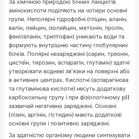
За хімічною природою бічних ланцюгів
амінокислоти поділяють на чотири основні
групи. Неполярні гідрофобні (гліцин, аланін,
валін, лейцин, ізолейцин, метіонін, пролін,
фенілаланін, триптофан) уникають води та
формують внутрішню частину глобулярних
білків. Полярні незаряджені (серин, треонін,
цистеїн, тирозин, аспарагін, глутамін) здатні
утворювати водневі зв’язки на поверхні або
в активних центрах. Кислотні (аспарагінова
та глутамінова кислоти) несуть додаткову
карбоксильну групу і при фізіологічному pH
зазвичай негативно заряджені. Основні
(лізин, аргінін, гістидин) мають додаткові
основні групи і позитивно заряджені.
За здатністю організму людини синтезувати