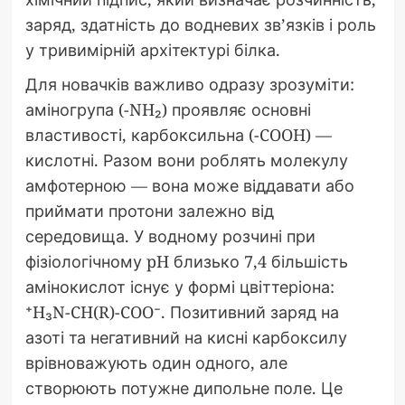
заряд, здатність до водневих зв’язків і роль
у тривимірній архітектурі білка.
Для новачків важливо одразу зрозуміти:
аміногрупа (-NH₂) проявляє основні
властивості, карбоксильна (-COOH) —
кислотні. Разом вони роблять молекулу
амфотерною — вона може віддавати або
приймати протони залежно від
середовища. У водному розчині при
фізіологічному pH близько 7,4 більшість
амінокислот існує у формі цвіттеріона:
⁺H₃N-CH(R)-COO⁻. Позитивний заряд на
азоті та негативний на кисні карбоксилу
врівноважують один одного, але
створюють потужне дипольне поле. Це