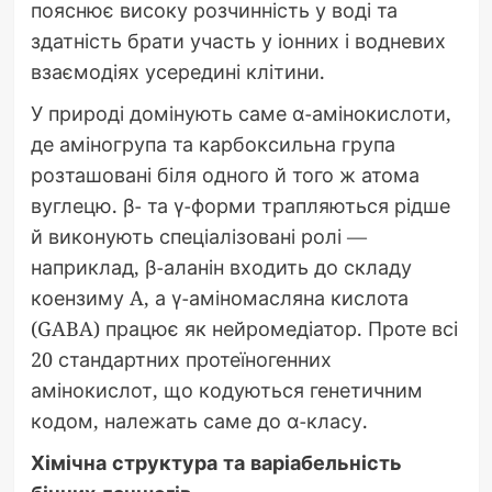
пояснює високу розчинність у воді та
здатність брати участь у іонних і водневих
взаємодіях усередині клітини.
У природі домінують саме α-амінокислоти,
де аміногрупа та карбоксильна група
розташовані біля одного й того ж атома
вуглецю. β- та γ-форми трапляються рідше
й виконують спеціалізовані ролі —
наприклад, β-аланін входить до складу
коензиму A, а γ-аміномасляна кислота
(GABA) працює як нейромедіатор. Проте всі
20 стандартних протеїногенних
амінокислот, що кодуються генетичним
кодом, належать саме до α-класу.
Хімічна структура та варіабельність