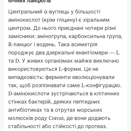
бічних ланцюгів
Центральний α-вуглець у більшості
амінокислот (крім гліцину) є хіральним
центром. До нього приєднані чотири різні
замісники: аміногрупа, карбоксильна група,
R-ланцюг і водень. Така асиметрія
породжує два дзеркальні енантіомери — L
та D. У живих організмах майже виключно
використовуються L-форми. Це не
випадковість: ферменти еволюціонували
так, щоб розпізнавати саме L-конфігурацію.
D-амінокислоти зустрічаються в клітинних
стінках бактерій, деяких пептидних
антибіотиках та в отрутах морських
молюсків роду Conus, де вони додають
стабільності або стійкості до протеаз.