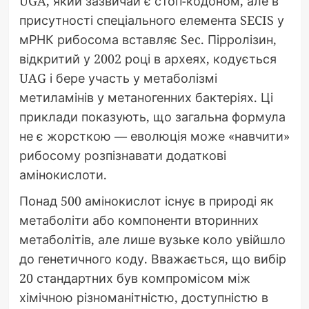
UGA, який зазвичай є стоп-кодоном, але в
присутності спеціального елемента SECIS у
мРНК рибосома вставляє Sec. Пірролізин,
відкритий у 2002 році в археях, кодується
UAG і бере участь у метаболізмі
метиламінів у метаногенних бактеріях. Ці
приклади показують, що загальна формула
не є жорсткою — еволюція може «навчити»
рибосому розпізнавати додаткові
амінокислоти.
Понад 500 амінокислот існує в природі як
метаболіти або компоненти вторинних
метаболітів, але лише вузьке коло увійшло
до генетичного коду. Вважається, що вибір
20 стандартних був компромісом між
хімічною різноманітністю, доступністю в