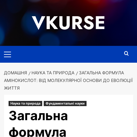
Перейти
до
VKURSE
вмісту
Основне
меню
ДОМАШНЯ
НАУКА ТА ПРИРОДА
ЗАГАЛЬНА ФОРМУЛА
АМІНОКИСЛОТ: ВІД МОЛЕКУЛЯРНОЇ ОСНОВИ ДО ЕВОЛЮЦІЇ
ЖИТТЯ
Наука та природа
Фундаментальні науки
Загальна
формула