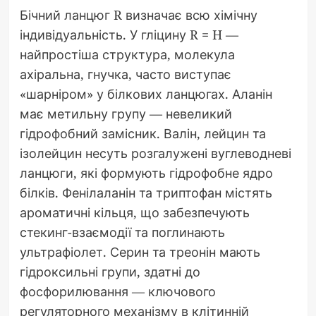
Бічний ланцюг R визначає всю хімічну
індивідуальність. У гліцину R = H —
найпростіша структура, молекула
ахіральна, гнучка, часто виступає
«шарніром» у білкових ланцюгах. Аланін
має метильну групу — невеликий
гідрофобний замісник. Валін, лейцин та
ізолейцин несуть розгалужені вуглеводневі
ланцюги, які формують гідрофобне ядро
білків. Фенілаланін та триптофан містять
ароматичні кільця, що забезпечують
стекинг-взаємодії та поглинають
ультрафіолет. Серин та треонін мають
гідроксильні групи, здатні до
фосфорилювання — ключового
регуляторного механізму в клітинній