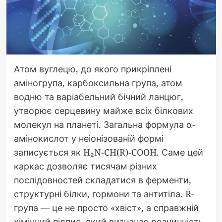
Атом вуглецю, до якого прикріплені
аміногрупа, карбоксильна група, атом
водню та варіабельний бічний ланцюг,
утворює серцевину майже всіх білкових
молекул на планеті. Загальна формула α-
амінокислот у неіонізованій формі
записується як H₂N-CH(R)-COOH. Саме цей
каркас дозволяє тисячам різних
послідовностей складатися в ферменти,
структурні білки, гормони та антитіла. R-
група — це не просто «хвіст», а справжній
хімічний підпис, який визначає розчинність,