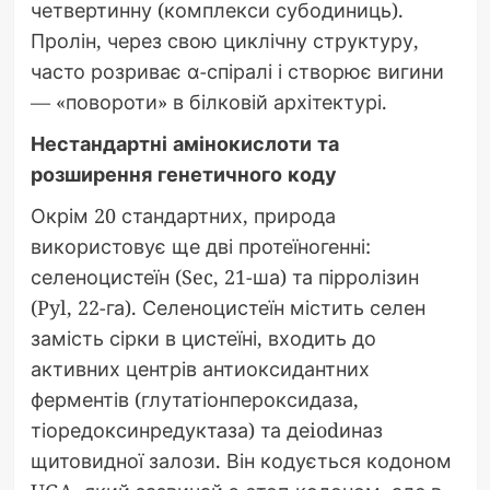
четвертинну (комплекси субодиниць).
Пролін, через свою циклічну структуру,
часто розриває α-спіралі і створює вигини
— «повороти» в білковій архітектурі.
Нестандартні амінокислоти та
розширення генетичного коду
Окрім 20 стандартних, природа
використовує ще дві протеїногенні:
селеноцистеїн (Sec, 21-ша) та пірролізин
(Pyl, 22-га). Селеноцистеїн містить селен
замість сірки в цистеїні, входить до
активних центрів антиоксидантних
ферментів (глутатіонпероксидаза,
тіоредоксинредуктаза) та деiodиназ
щитовидної залози. Він кодується кодоном