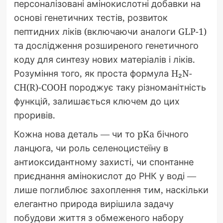
персоналізовані амінокислотні добавки на
основі генетичних тестів, розвиток
пептидних ліків (включаючи аналоги GLP-1)
та дослідження розширеного генетичного
коду для синтезу нових матеріалів і ліків.
Розуміння того, як проста формула H₂N-
CH(R)-COOH породжує таку різноманітність
функцій, залишається ключем до цих
проривів.
Кожна нова деталь — чи то pKa бічного
ланцюга, чи роль селеноцистеїну в
антиоксидантному захисті, чи спонтанне
приєднання амінокислот до РНК у воді —
лише поглиблює захоплення тим, наскільки
елегантно природа вирішила задачу
побудови життя з обмеженого набору