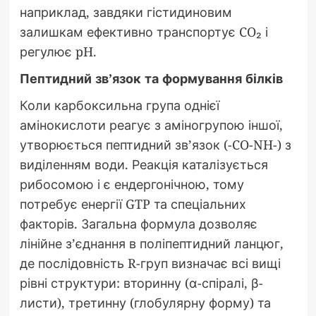
наприклад, завдяки гістидиновим
залишкам ефективно транспортує CO₂ і
регулює pH.
Пептидний зв’язок та формування білків
Коли карбоксильна група однієї
амінокислоти реагує з аміногрупою іншої,
утворюється пептидний зв’язок (-CO-NH-) з
виділенням води. Реакція каталізується
рибосомою і є ендергонічною, тому
потребує енергії GTP та спеціальних
факторів. Загальна формула дозволяє
лінійне з’єднання в поліпептидний ланцюг,
де послідовність R-груп визначає всі вищі
рівні структури: вторинну (α-спіралі, β-
листи), третинну (глобулярну форму) та