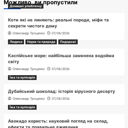
Можливо, ви пропустили
Домашні улюбленці
Коти які не линяють: реальні породи, міфи та
секрети чистого дому
Олександр Троценко
07/08/2026
Людина
Наука та природа
Подорожі
Каспійське море: найбільша замкнена водойма
світу
Олександр Троценко
07/08/2026
Їжа та кулінарія
Дубайський шоколад: історія вірусного десерту
Олександр Троценко
07/08/2026
Їжа та кулінарія
Авокадо користь: науковий погляд на склад,
ефекти та правильне вживання