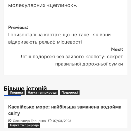
молекулярних «цеглинок».
Post
Previous:
Горизонталі на картах: що це таке і як вони
navigation
відкривають рельєф місцевості
Next:
Літні подорожі без зайвого клопоту: секрет
правильної дорожньої сумки
Більше історій
Людина
Наука та природа
Подорожі
Каспійське море: найбільша замкнена водойма
світу
Олександр Троценко
07/08/2026
Наука та природа