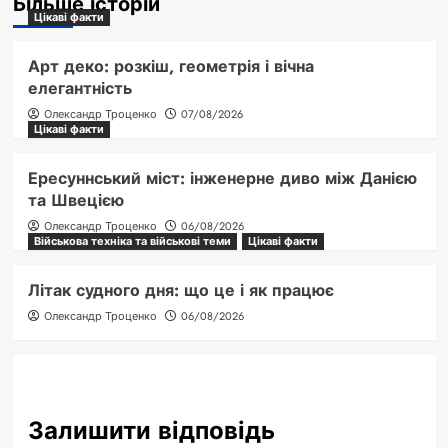
Більше історій
Цікаві факти
Арт деко: розкіш, геометрія і вічна
елегантність
Олександр Троценко
07/08/2026
Цікаві факти
Ересуннський міст: інженерне диво між Данією
та Швецією
Олександр Троценко
06/08/2026
Військова техніка та військові теми
Цікаві факти
Літак судного дня: що це і як працює
Олександр Троценко
06/08/2026
Залишити відповідь