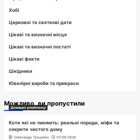
Хобі
Церковні та святкові дати
Цікаві та визначні місця
Цікаві та визначні постаті
Цікаві факти
Шкідники
Ювелірні вироби та прикраси
Можливо, ви пропустили
Домашні улюбленці
Коти які не линяють: реальні породи, міфи та
секрети чистого дому
Олександр Троценко
07/08/2026