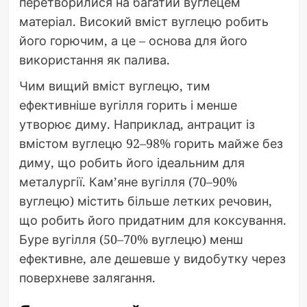
перетворилися на багатий вуглецем
матеріал. Високий вміст вуглецю робить
його горючим, а це – основа для його
використання як палива.
Чим вищий вміст вуглецю, тим
ефективніше вугілля горить і менше
утворює диму. Наприклад, антрацит із
вмістом вуглецю 92–98% горить майже без
диму, що робить його ідеальним для
металургії. Кам’яне вугілля (70–90%
вуглецю) містить більше летких речовин,
що робить його придатним для коксування.
Буре вугілля (50–70% вуглецю) менш
ефективне, але дешевше у видобутку через
поверхневе залягання.