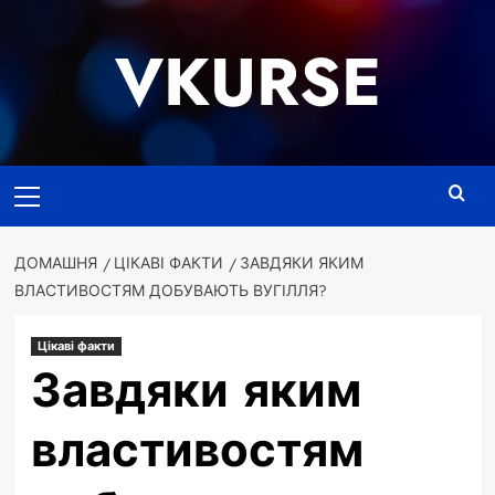
Перейти
до
VKURSE
вмісту
Основне
меню
ДОМАШНЯ
ЦІКАВІ ФАКТИ
ЗАВДЯКИ ЯКИМ
ВЛАСТИВОСТЯМ ДОБУВАЮТЬ ВУГІЛЛЯ?
Цікаві факти
Завдяки яким
властивостям