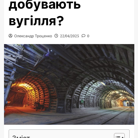
добувають
вугілля?
Олександр Троценко
22/04/2025
0
Зміст