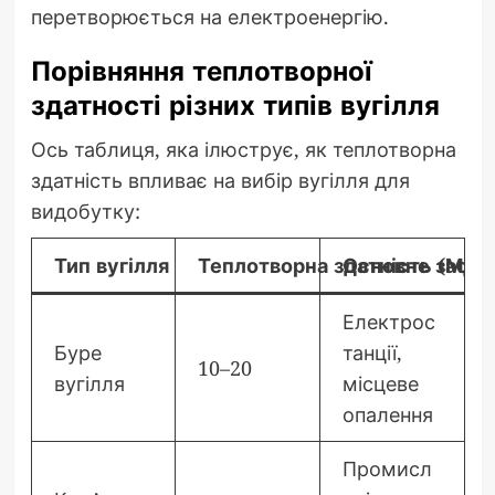
перетворюється на електроенергію.
Порівняння теплотворної
здатності різних типів вугілля
Ось таблиця, яка ілюструє, як теплотворна
здатність впливає на вибір вугілля для
видобутку:
Тип вугілля
Теплотворна здатність (МДж
Основне засто
Електрос
Буре
танції,
10–20
вугілля
місцеве
опалення
Промисл