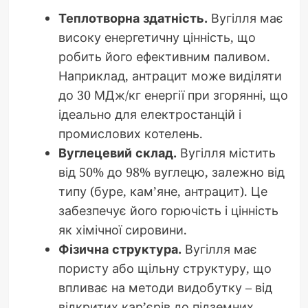
Теплотворна здатність.
Вугілля має
високу енергетичну цінність, що
робить його ефективним паливом.
Наприклад, антрацит може виділяти
до 30 МДж/кг енергії при згорянні, що
ідеально для електростанцій і
промислових котелень.
Вуглецевий склад.
Вугілля містить
від 50% до 98% вуглецю, залежно від
типу (буре, кам’яне, антрацит). Це
забезпечує його горючість і цінність
як хімічної сировини.
Фізична структура.
Вугілля має
пористу або щільну структуру, що
впливає на методи видобутку – від
відкритих кар’єрів до підземних