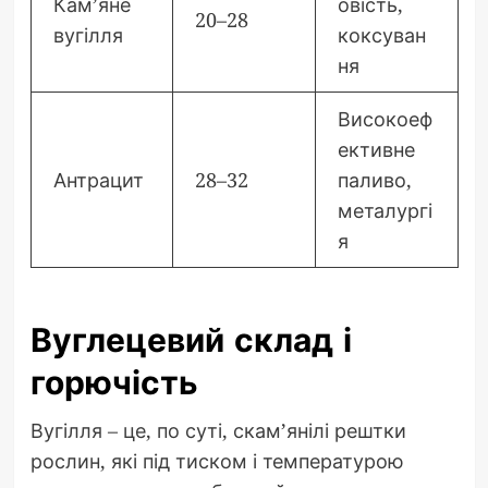
Кам’яне
овість,
20–28
вугілля
коксуван
ня
Високоеф
ективне
Антрацит
28–32
паливо,
металургі
я
Вуглецевий склад і
горючість
Вугілля – це, по суті, скам’янілі рештки
рослин, які під тиском і температурою