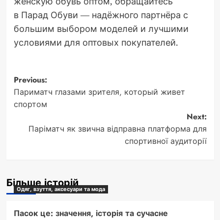
женскую обувь оптом, обращайтесь
в Парад Обуви — надёжного партнёра с
большим выбором моделей и лучшими
условиями для оптовых покупателей.
Post
Previous:
Париматч глазами зрителя, который живет
navigation
спортом
Next:
Паріматч як звична відправна платформа для
спортивної аудиторії
Більше історій
Одяг, взуття, аксесуари та мода
Пасок це: значення, історія та сучасне