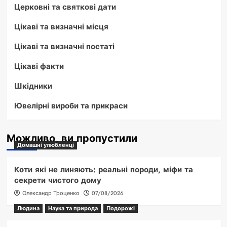
Церковні та святкові дати
Цікаві та визначні місця
Цікаві та визначні постаті
Цікаві факти
Шкідники
Ювелірні вироби та прикраси
Можливо, ви пропустили
Домашні улюбленці
Коти які не линяють: реальні породи, міфи та
секрети чистого дому
Олександр Троценко
07/08/2026
Людина
Наука та природа
Подорожі