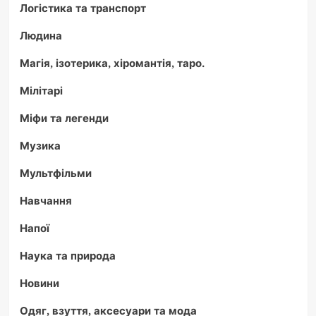
Логістика та транспорт
Людина
Магія, ізотерика, хіромантія, таро.
Мілітарі
Міфи та легенди
Музика
Мультфільми
Навчання
Напої
Наука та природа
Новини
Одяг, взуття, аксесуари та мода