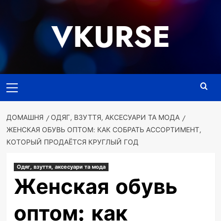
Перейти
до
VKURSE
вмісту
Основне
меню
ДОМАШНЯ
ОДЯГ, ВЗУТТЯ, АКСЕСУАРИ ТА МОДА
ЖЕНСКАЯ ОБУВЬ ОПТОМ: КАК СОБРАТЬ АССОРТИМЕНТ,
КОТОРЫЙ ПРОДАЁТСЯ КРУГЛЫЙ ГОД
Одяг, взуття, аксесуари та мода
Женская обувь
оптом: как