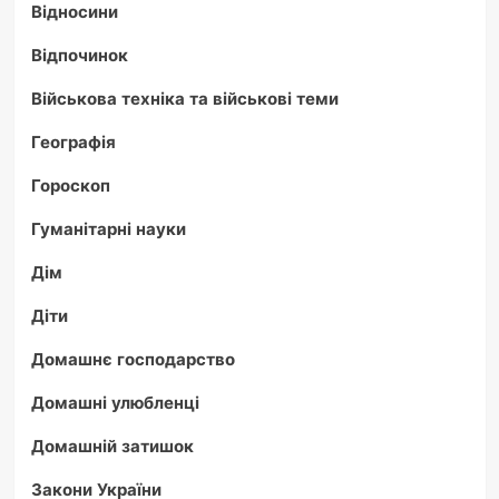
Відносини
Відпочинок
Військова техніка та військові теми
Географія
Гороскоп
Гуманітарні науки
Дім
Діти
Домашнє господарство
Домашні улюбленці
Домашній затишок
Закони України