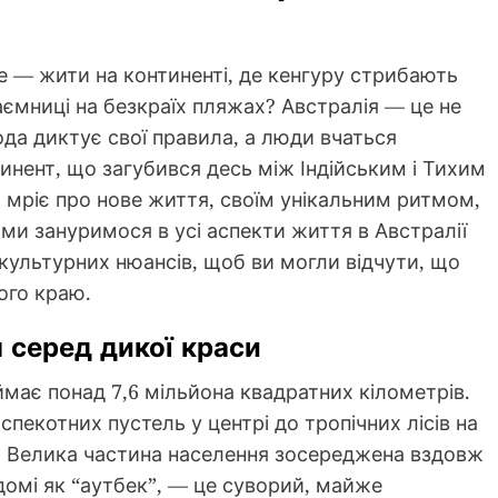
е — жити на континенті, де кенгуру стрибають
таємниці на безкраїх пляжах? Австралія — це не
ода диктує свої правила, а люди вчаться
тинент, що загубився десь між Індійським і Тихим
о мріє про нове життя, своїм унікальним ритмом,
 ми зануримося в усі аспекти життя в Австралії
культурних нюансів, щоб ви могли відчути, що
ого краю.
 серед дикої краси
ймає понад 7,6 мільйона квадратних кілометрів.
спекотних пустель у центрі до тропічних лісів на
і. Велика частина населення зосереджена вздовж
ідомі як “аутбек”, — це суворий, майже