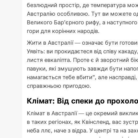
безлюдний простір, де температура може
Австралію особливою. Тут ви можете о
Великого Бар’єрного рифу, а наступног
гори для корінних народів.
Жити в Австралії — означає бути готовим
Уявіть: ви прокидаєтеся від співу какад
листя евкаліпта. Проте є й зворотний бік
павуки, які змушують завжди бути напого
намагається тебе вбити”, але насправді
справжньою пригодою.
Клімат: Від спеки до прохол
Клімат в Австралії — це окремий виклик 
в таких регіонах, як Квінсленд, вас зустр
неба ллє, наче з відра. У центрі та на за