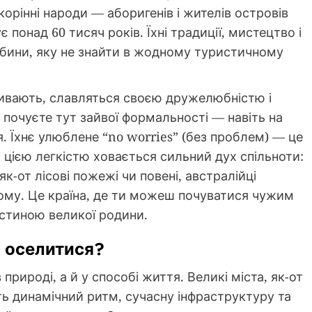
орінні народи — аборигенів і жителів островів
 понад 60 тисяч років. Їхні традиції, мистецтво і
ибини, яку не знайти в жодному туристичному
називають, славляться своєю дружелюбністю і
почуєте тут зайвої формальності — навіть на
я. Їхнє улюблене “no worries” (без проблем) — це
за цією легкістю ховається сильний дух спільноти:
к-от лісові пожежі чи повені, австралійці
ому. Це країна, де ти можеш почуватися чужим
астиною великої родини.
е оселитися?
природі, а й у способі життя. Великі міста, як-от
ь динамічний ритм, сучасну інфраструктуру та