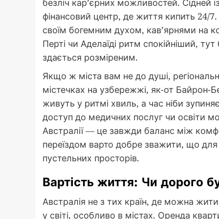
безліч кар’єрних можливостей. Сідней 
фінансовий центр, де життя кипить 24/
своїм богемним духом, кав’ярнями на к
Перті чи Аделаїді ритм спокійніший, тут
здається розміреним.
Якщо ж міста вам не до душі, регіональ
містечках на узбережжі, як-от Байрон-
живуть у ритмі хвиль, а час ніби зупиня
доступ до медичних послуг чи освіти м
Австралії — це завжди баланс між комф
переїздом варто добре зважити, що для
пустельних просторів.
Вартість життя: Чи дорого б
Австралія не з тих країн, де можна жити
у світі, особливо в містах. Оренда квар