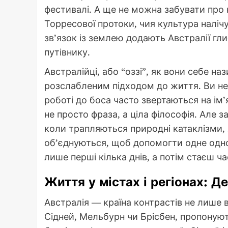
фестивалі. А ще не можна забувати про к
Торресової протоки, чия культура налічує
зв’язок із землею додають Австралії гл
путівнику.
Австралійці, або “оззі”, як вони себе 
розслабленим підходом до життя. Ви не 
роботі до боса часто звертаються на ім’
не просто фраза, а ціла філософія. Але 
коли трапляються природні катаклізми, я
об’єднуються, щоб допомогти одне одн
лише перші кілька днів, а потім стаєш ч
Життя у містах і регіонах: Д
Австралія — країна контрастів не лише в 
Сідней, Мельбурн чи Брісбен, пропонуют