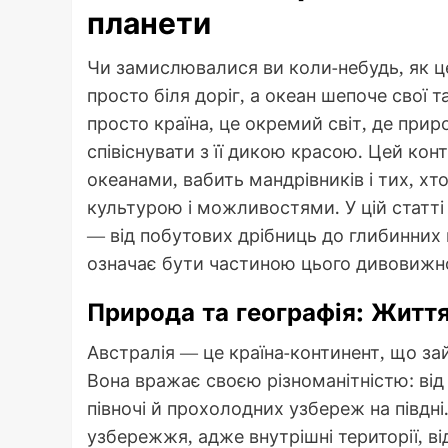
планети
Чи замислювалися ви коли-небудь, як ц
просто біля доріг, а океан шепоче свої 
просто країна, це окремий світ, де прир
співіснувати з її дикою красою. Цей кон
океанами, вабить мандрівників і тих, хт
культурою і можливостями. У цій статті
— від побутових дрібниць до глибинних 
означає бути частиною цього дивовижн
Природа та географія: Життя
Австралія — це країна-континент, що за
Вона вражає своєю різноманітністю: від 
півночі й прохолодних узбереж на півдн
узбережжя, адже внутрішні території, в