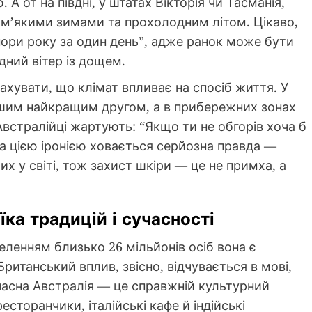
А от на півдні, у штатах Вікторія чи Тасманія,
 м’якими зимами та прохолодним літом. Цікаво,
ори року за один день”, адже ранок може бути
дний вітер із дощем.
ахувати, що клімат впливає на спосіб життя. У
ашим найкращим другом, а в прибережних зонах
Австралійці жартують: “Якщо ти не обгорів хоча б
за цією іронією ховається серйозна правда —
их у світі, тож захист шкіри — це не примха, а
ка традицій і сучасності
селенням близько 26 мільйонів осіб вона є
Британський вплив, звісно, відчувається в мові,
учасна Австралія — це справжній культурний
есторанчики, італійські кафе й індійські