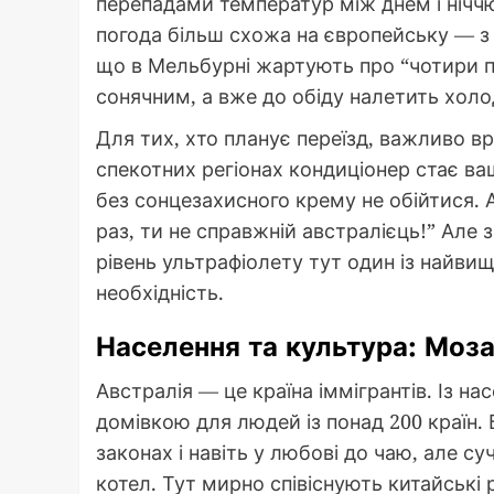
перепадами температур між днем і ніччю. 
погода більш схожа на європейську — з
що в Мельбурні жартують про “чотири п
сонячним, а вже до обіду налетить холо
Для тих, хто планує переїзд, важливо вр
спекотних регіонах кондиціонер стає в
без сонцезахисного крему не обійтися. 
раз, ти не справжній австралієць!” Але 
рівень ультрафіолету тут один із найвищ
необхідність.
Населення та культура: Мозаї
Австралія — це країна іммігрантів. Із на
домівкою для людей із понад 200 країн. 
законах і навіть у любові до чаю, але с
котел. Тут мирно співіснують китайські р