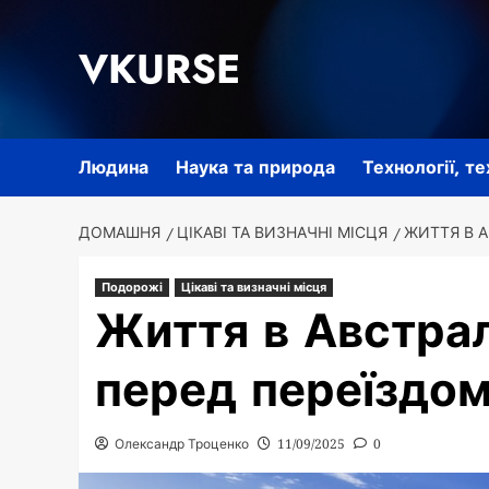
Перейти
до
VKURSE
вмісту
Людина
Наука та природа
Технології, т
ДОМАШНЯ
ЦІКАВІ ТА ВИЗНАЧНІ МІСЦЯ
ЖИТТЯ В А
Подорожі
Цікаві та визначні місця
Життя в Австрал
перед переїздо
Олександр Троценко
11/09/2025
0