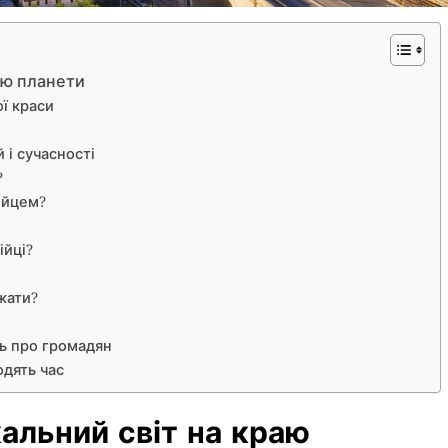
раю планети
ї краси
 і сучасності
?
ійцем?
ійці?
жати?
ь про громадян
одять час
кальний світ на краю