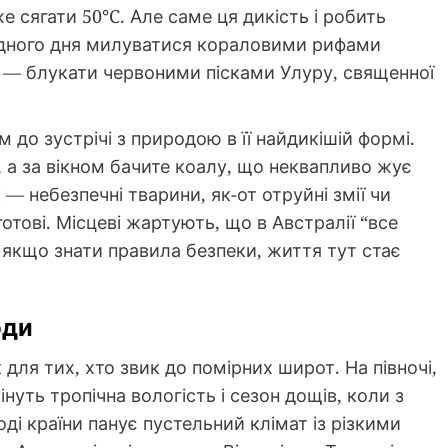
 сягати 50°C. Але саме ця дикість і робить
дного дня милуватися кораловими рифами
о — блукати червоними пісками Улуру, священної
 до зустрічі з природою в її найдикішій формі.
у, а за вікном бачите коалу, що неквапливо жує
 — небезпечні тварини, як-от отруйні змії чи
тові. Місцеві жартують, що в Австралії “все
, якщо знати правила безпеки, життя тут стає
оди
для тих, хто звик до помірних широт. На півночі,
інуть тропічна вологість і сезон дощів, коли з
ході країни панує пустельний клімат із різкими