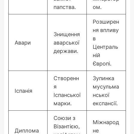
папства.
ом.
Розширен
ня впливу
Знищення
в
Авари
аварської
Централь
держави.
ній
Європі.
Створенн
Зупинка
я
мусульма
Іспанія
Іспанської
нської
марки.
експансії.
Союзи з
Міжнарод
Візантією,
Диплома
не