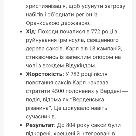
християнізація, щоб усунути загрозу
набігів і об’єднати регіон із
Франкською державою.
Хід
: Походи почалися в 772 році з
руйнування Ірмінсула, священного
дерева саксів. Карл вів 18 кампаній,
стикаючись із запеклим опором на
чолі з вождем Відукіндом.
Жорстокість
: У 782 році після
повстання саксів Карл наказав
стратити 4500 полонених у Вердені —
подія, відома як “Верденська
різанина”. Це шокувало навіть
сучасників.
Результат
: До 804 року сакси були
підкорені, хрещені й інтегровані в