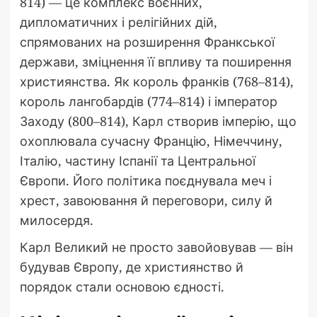
814) — це комплекс воєнних,
дипломатичних і релігійних дій,
спрямованих на розширення Франкської
держави, зміцнення її впливу та поширення
християнства. Як король франків (768–814),
король лангобардів (774–814) і імператор
Заходу (800–814), Карл створив імперію, що
охоплювала сучасну Францію, Німеччину,
Італію, частину Іспанії та Центральної
Європи. Його політика поєднувала меч і
хрест, завоювання й переговори, силу й
милосердя.
Карл Великий не просто завойовував — він
будував Європу, де християнство й
порядок стали основою єдності.