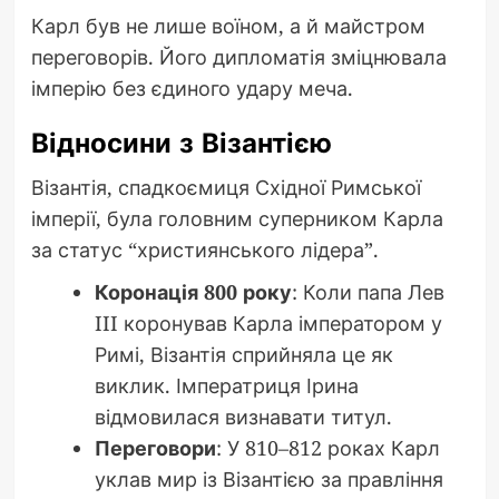
Карл був не лише воїном, а й майстром
переговорів. Його дипломатія зміцнювала
імперію без єдиного удару меча.
Відносини з Візантією
Візантія, спадкоємиця Східної Римської
імперії, була головним суперником Карла
за статус “християнського лідера”.
Коронація 800 року
: Коли папа Лев
III коронував Карла імператором у
Римі, Візантія сприйняла це як
виклик. Імператриця Ірина
відмовилася визнавати титул.
Переговори
: У 810–812 роках Карл
уклав мир із Візантією за правління