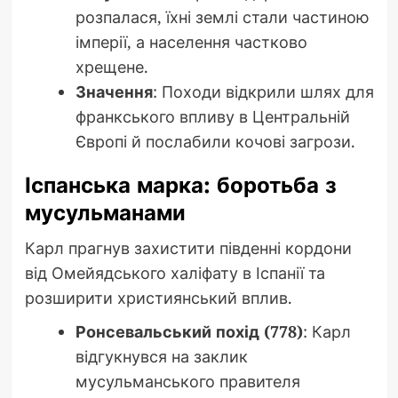
розпалася, їхні землі стали частиною
імперії, а населення частково
хрещене.
Значення
: Походи відкрили шлях для
франкського впливу в Центральній
Європі й послабили кочові загрози.
Іспанська марка: боротьба з
мусульманами
Карл прагнув захистити південні кордони
від Омейядського халіфату в Іспанії та
розширити християнський вплив.
Ронсевальський похід (778)
: Карл
відгукнувся на заклик
мусульманського правителя