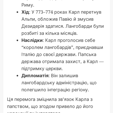
Риму.
Хід
: У 773–774 роках Карл перетнув
Альпи, обложив Павію й змусив
Дезидерія здатися. Лангобарди були
розбиті за кілька місяців.
Наслідки
: Карл проголосив себе
“королем лангобардів”, приєднавши
Італію до своєї держави. Папська
держава отримала захист, а Карл —
підтримку церкви.
Дипломатія
: Він залишив
лангобардську адміністрацію, що
полегшило інтеграцію регіону.
Ця перемога зміцнила зв’язок Карла з
папством, що згодом привело до його