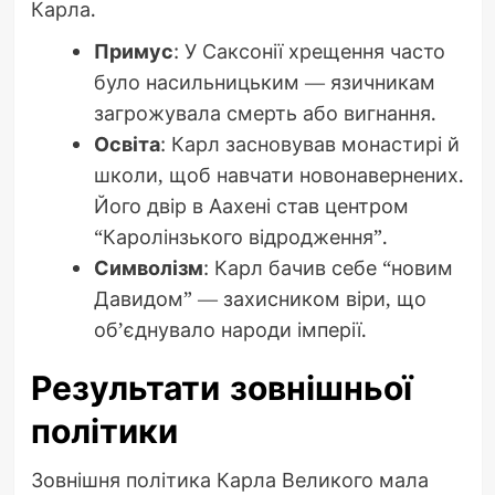
Карла.
Примус
: У Саксонії хрещення часто
було насильницьким — язичникам
загрожувала смерть або вигнання.
Освіта
: Карл засновував монастирі й
школи, щоб навчати новонавернених.
Його двір в Аахені став центром
“Каролінзького відродження”.
Символізм
: Карл бачив себе “новим
Давидом” — захисником віри, що
об’єднувало народи імперії.
Результати зовнішньої
політики
Зовнішня політика Карла Великого мала