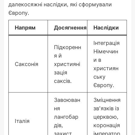
далекосяжні наслідки, які сформували
Європу.
Напрям
Досягнення
Наслідки
Інтеграція
Підкоренн
Німеччин
я й
и в
Саксонія
християні
християн
зація
ську
саксів.
Європу.
Завоюван
Зміцнення
ня
зв’язків із
лангобар
церквою,
Італія
дів,
коронація
захист
імператор