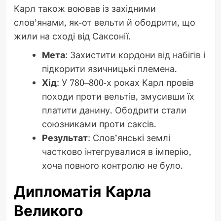
Карл також воював із західними
слов’янами, як-от вельти й ободрити, що
жили на сході від Саксонії.
Мета
: Захистити кордони від набігів і
підкорити язичницькі племена.
Хід
: У 780–800-х роках Карл провів
походи проти вельтів, змусивши їх
платити данину. Ободрити стали
союзниками проти саксів.
Результат
: Слов’янські землі
частково інтегрувалися в імперію,
хоча повного контролю не було.
Дипломатія Карла
Великого