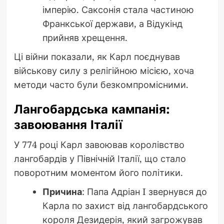
імперію. Саксонія стала частиною
Франкської держави, а Відукінд
прийняв хрещення.
Ці війни показали, як Карл поєднував
військову силу з релігійною місією, хоча
методи часто були безкомпромісними.
Лангобардська кампанія:
завоювання Італії
У 774 році Карл завоював королівство
лангобардів у Північній Італії, що стало
поворотним моментом його політики.
Причина
: Папа Адріан I звернувся до
Карла по захист від лангобардського
короля Дезидерія, який загрожував