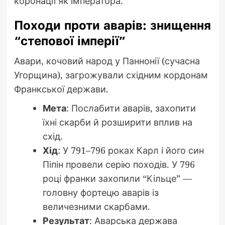
коронації як імператора.
Походи проти аварів: знищення
“степової імперії”
Авари, кочовий народ у Паннонії (сучасна
Угорщина), загрожували східним кордонам
Франкської держави.
Мета
: Послабити аварів, захопити
їхні скарби й розширити вплив на
схід.
Хід
: У 791–796 роках Карл і його син
Піпін провели серію походів. У 796
році франки захопили “Кільце” —
головну фортецю аварів із
величезними скарбами.
Результат
: Аварська держава