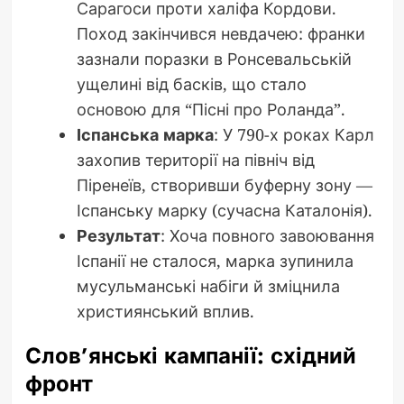
Сарагоси проти халіфа Кордови.
Поход закінчився невдачею: франки
зазнали поразки в Ронсевальській
ущелині від басків, що стало
основою для “Пісні про Роланда”.
Іспанська марка
: У 790-х роках Карл
захопив території на північ від
Піренеїв, створивши буферну зону —
Іспанську марку (сучасна Каталонія).
Результат
: Хоча повного завоювання
Іспанії не сталося, марка зупинила
мусульманські набіги й зміцнила
християнський вплив.
Слов’янські кампанії: східний
фронт