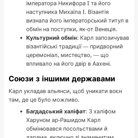
імператора Никифора I та його
наступника Михаїла I. Візантія
визнала його імператорський титул в
обмін на поступки, як-от Венеція.
Культурний обмін
: Карл запозичував
візантійські традиції — придворний
церемоніал, мистецтво, — що
впливало на його двір в Аахені.
Союзи з іншими державами
Карл укладав альянси, щоб уникати воєн
там, де це було можливо.
Багдадський халіфат
: З халіфом
Харуном ар-Рашидом Карл
обмінювався посольствами й
дарами, включно зі знаменитим