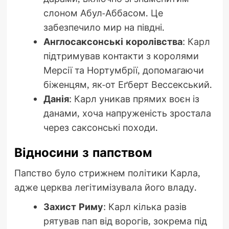
слоном Абул-Аббасом. Це
забезпечило мир на півдні.
Англосаксонські королівства
: Карл
підтримував контакти з королями
Мерсії та Нортумбрії, допомагаючи
біженцям, як-от Еґберт Вессекський.
Данія
: Карл уникав прямих воєн із
данами, хоча напруженість зростала
через саксонські походи.
Відносини з папством
Папство було стрижнем політики Карла,
адже церква легітимізувала його владу.
Захист Риму
: Карл кілька разів
рятував пап від ворогів, зокрема під