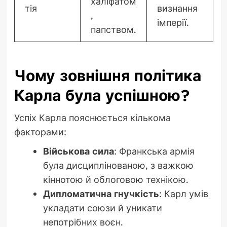
халіфатом
тія
визнання
,
імперії.
папством.
Чому зовнішня політика
Карла була успішною?
Успіх Карла пояснюється кількома
факторами:
Військова сила
: Франкська армія
була дисциплінованою, з важкою
кіннотою й облоговою технікою.
Дипломатична гнучкість
: Карл умів
укладати союзи й уникати
непотрібних воєн.