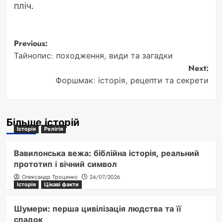
пліч.
Post
Previous:
Тайнопис: походження, види та загадки
navigation
Next:
Форшмак: історія, рецепти та секрети
Більше історій
Історія
Релігія
Вавилонська вежа: біблійна історія, реальний
прототип і вічний символ
Олександр Троценко
24/07/2026
Історія
Цікаві факти
Шумери: перша цивілізація людства та її
спадок