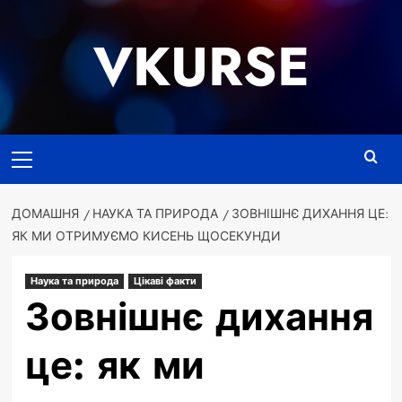
Перейти
до
VKURSE
вмісту
Основне
меню
ДОМАШНЯ
НАУКА ТА ПРИРОДА
ЗОВНІШНЄ ДИХАННЯ ЦЕ:
ЯК МИ ОТРИМУЄМО КИСЕНЬ ЩОСЕКУНДИ
Наука та природа
Цікаві факти
Зовнішнє дихання
це: як ми