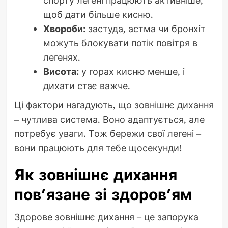
спорту легені працюють активніше,
щоб дати більше кисню.
Хвороби:
застуда, астма чи бронхіт
можуть блокувати потік повітря в
легенях.
Висота:
у горах кисню менше, і
дихати стає важче.
Ці фактори нагадують, що зовнішнє дихання
– чутлива система. Воно адаптується, але
потребує уваги. Тож бережи свої легені –
вони працюють для тебе щосекунди!
Як зовнішнє дихання
пов’язане зі здоров’ям
Здорове зовнішнє дихання – це запорука