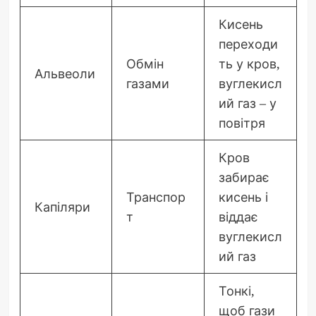
Кисень
переходи
Обмін
ть у кров,
Альвеоли
газами
вуглекисл
ий газ – у
повітря
Кров
забирає
Транспор
кисень і
Капіляри
т
віддає
вуглекисл
ий газ
Тонкі,
щоб гази