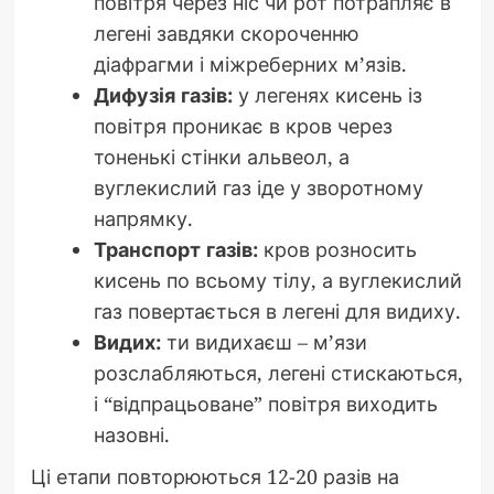
повітря через ніс чи рот потрапляє в
легені завдяки скороченню
діафрагми і міжреберних м’язів.
Дифузія газів:
у легенях кисень із
повітря проникає в кров через
тоненькі стінки альвеол, а
вуглекислий газ іде у зворотному
напрямку.
Транспорт газів:
кров розносить
кисень по всьому тілу, а вуглекислий
газ повертається в легені для видиху.
Видих:
ти видихаєш – м’язи
розслабляються, легені стискаються,
і “відпрацьоване” повітря виходить
назовні.
Ці етапи повторюються 12-20 разів на