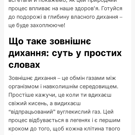
процес впливає на наше здоров’я. Готуйся
до подорожі в глибину власного дихання –
це буде захоплююче!
Що таке зовнішнє
дихання: суть у простих
словах
Зовнішнє дихання – це обмін газами між
організмом і навколишнім середовищем.
Простіше кажучи, це коли ти вдихаєш
свіжий кисень, а видихаєш
“відпрацьований” вуглекислий газ. Цей
процес відбувається в легенях і є першим
кроком до того, щоб кожна клітина твого