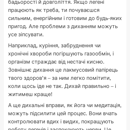
бадьорості й довголіття. Якщо легені
працюють як треба, ти почуваєшся
сильним, енергійним і готовим до будь-яких
пригод. Але проблеми з диханням можуть
усе зіпсувати.
Наприклад, куріння, забруднення чи
хронічні хвороби погіршують газообмін, і
організм страждає від нестачі кисню.
Зовнішнє дихання це лакмусовий папірець
твого здоров’я – за ним легко помітити,
коли щось іде не так. Дихай правильно – і
житимеш краще!
А ще дихальні вправи, як йога чи медитація,
можуть підсилити цей процес. Вони вчать
контролювати вдих і видих, покращують
роботу легенів і заспокоюють нерви. Це