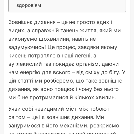
здоров’ям
Зовнішнє дихання – це не просто вдих і
видих, а справжній танець життя, який ми
виконуємо щохвилини, навіть не
задумуючись! Це процес, завдяки якому
кисень потрапляє в наші легені, а
вуглекислий газ покидає організм, даючи
нам енергію для всього – від сміху до бігу. У
цій статті ми розберемо, що таке зовнішнє
дихання, як воно працює і чому без нього
ми б не протрималися й кількох хвилин.
Уяви собі невидимий міст між тобою і
світом – це і є зовнішнє дихання. Ми
зануримося в його механізми, розкриємо
всі етапи й покажемо, як цей природний