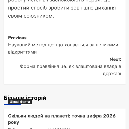
простий спосіб зробити зовнішнє дихання
своїм союзником.
Post
Previous:
Науковий метод це: що ховається за великими
navigation
відкриттями
Next:
Форма правління це: як влаштована влада в
державі
Більше історій
Цікаві факти
Скільки людей на планеті: точна цифра 2026
року