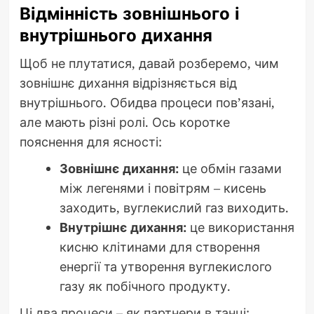
Відмінність зовнішнього і
внутрішнього дихання
Щоб не плутатися, давай розберемо, чим
зовнішнє дихання відрізняється від
внутрішнього. Обидва процеси пов’язані,
але мають різні ролі. Ось коротке
пояснення для ясності:
Зовнішнє дихання:
це обмін газами
між легенями і повітрям – кисень
заходить, вуглекислий газ виходить.
Внутрішнє дихання:
це використання
кисню клітинами для створення
енергії та утворення вуглекислого
газу як побічного продукту.
Ці два процеси – як партнери в танці: