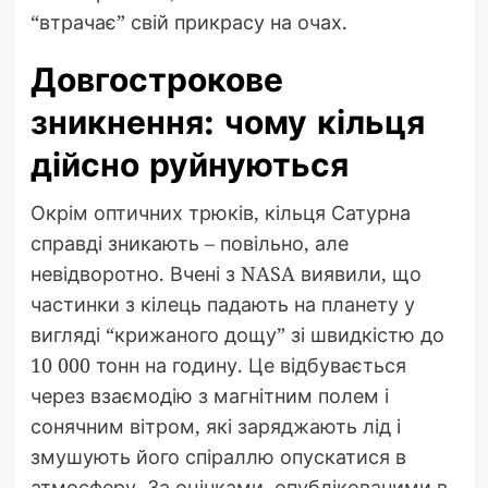
“втрачає” свій прикрасу на очах.
Довгострокове
зникнення: чому кільця
дійсно руйнуються
Окрім оптичних трюків, кільця Сатурна
справді зникають – повільно, але
невідворотно. Вчені з NASA виявили, що
частинки з кілець падають на планету у
вигляді “крижаного дощу” зі швидкістю до
10 000 тонн на годину. Це відбувається
через взаємодію з магнітним полем і
сонячним вітром, які заряджають лід і
змушують його спіраллю опускатися в
атмосферу. За оцінками, опублікованими в