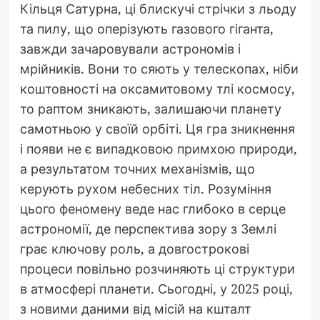
Кільця Сатурна, ці блискучі стрічки з льоду
та пилу, що оперізують газового гіганта,
завжди зачаровували астрономів і
мрійників. Вони то сяють у телескопах, ніби
коштовності на оксамитовому тлі космосу,
то раптом зникають, залишаючи планету
самотньою у своїй орбіті. Ця гра зникнення
і появи не є випадковою примхою природи,
а результатом точних механізмів, що
керують рухом небесних тіл. Розуміння
цього феномену веде нас глибоко в серце
астрономії, де перспектива зору з Землі
грає ключову роль, а довгострокові
процеси повільно розчиняють ці структури
в атмосфері планети. Сьогодні, у 2025 році,
з новими даними від місій на кшталт