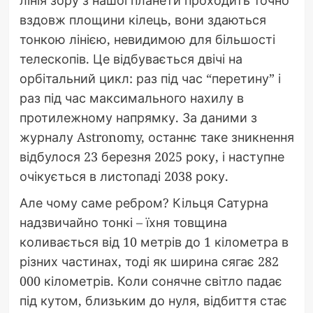
лінія зору з нашої планети проходить точно
вздовж площини кілець, вони здаються
тонкою лінією, невидимою для більшості
телескопів. Це відбувається двічі на
орбітальний цикл: раз під час “перетину” і
раз під час максимального нахилу в
протилежному напрямку. За даними з
журналу Astronomy, останнє таке зникнення
відбулося 23 березня 2025 року, і наступне
очікується в листопаді 2038 року.
Але чому саме ребром? Кільця Сатурна
надзвичайно тонкі – їхня товщина
коливається від 10 метрів до 1 кілометра в
різних частинах, тоді як ширина сягає 282
000 кілометрів. Коли сонячне світло падає
під кутом, близьким до нуля, відбиття стає