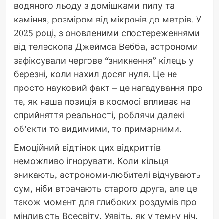
водяного льоду з домішками пилу та
каміння, розміром від мікронів до метрів. У
2025 році, з оновленими спостереженнями
від телескопа Джеймса Вебба, астрономи
зафіксували чергове “зникнення” кілець у
березні, коли нахил досяг нуля. Це не
просто науковий факт – це нагадування про
те, як наша позиція в космосі впливає на
сприйняття реальності, роблячи далекі
об’єкти то видимими, то примарними.
Емоційний відтінок цих відкриттів
неможливо ігнорувати. Коли кільця
зникають, астрономи-любителі відчувають
сум, ніби втрачають старого друга, але це
також момент для глибоких роздумів про
мінливість Всесвіту. Уявіть, як у темну ніч,