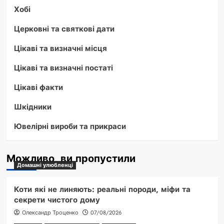
Хобі
Церковні та святкові дати
Цікаві та визначні місця
Цікаві та визначні постаті
Цікаві факти
Шкідники
Ювелірні вироби та прикраси
Можливо, ви пропустили
Домашні улюбленці
Коти які не линяють: реальні породи, міфи та
секрети чистого дому
Олександр Троценко
07/08/2026