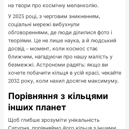
на твори про космічну меланхолію.
У 2025 році, з черговим зникненням,
соціальні мережі вибухнули
обговореннями, де люди ділилися фото і
теоріями. Це не лише наука, а й людський
досвід – момент, коли космос стає
ближчим, нагадуючи про нашу малість у
безмежжі. Астрономи радять: якщо ви
хочете побачити кільця в усій красі, чекайте
2032 року, коли нахил досягне максимуму.
Порівняння з кільцями
інших планет
Щоб глибше зрозуміти унікальність
Сатурна, порівняймо його кільця з іншими.