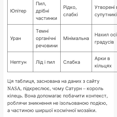
Пил,
Рідко,
Утворені 
Юпітер
дрібні
слабкі
супутникі
частинки
Темні
Нахил осі
Уран
органічні
Мінімальна
градусів
речовини
Арки в
Нептун
Лід і пил
Слабка
кільцях
Ця таблиця, заснована на даних з сайту
NASA, підкреслює, чому Сатурн – король
кілець. Вона допомагає побачити контекст,
роблячи зникнення не ізольованою подією,
а частиною ширшої космічної мозаїки.