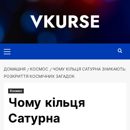
Перейти
до
VKURSE
вмісту
Основне
меню
ДОМАШНЯ
КОСМОС
ЧОМУ КІЛЬЦЯ САТУРНА ЗНИКАЮТЬ:
РОЗКРИТТЯ КОСМІЧНИХ ЗАГАДОК
Космос
Чому кільця
Сатурна