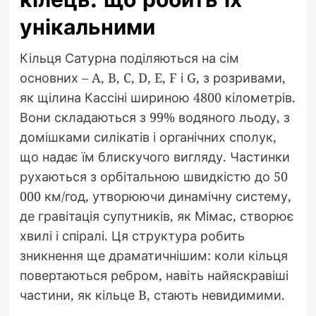
унікальними
Кільця Сатурна поділяються на сім
основних – A, B, C, D, E, F і G, з розривами,
як щілина Кассіні шириною 4800 кілометрів.
Вони складаються з 99% водяного льоду, з
домішками силікатів і органічних сполук,
що надає їм блискучого вигляду. Частинки
рухаються з орбітальною швидкістю до 50
000 км/год, утворюючи динамічну систему,
де гравітація супутників, як Мімас, створює
хвилі і спіралі. Ця структура робить
зникнення ще драматичнішим: коли кільця
повертаються ребром, навіть найяскравіші
частини, як кільце B, стають невидимими.