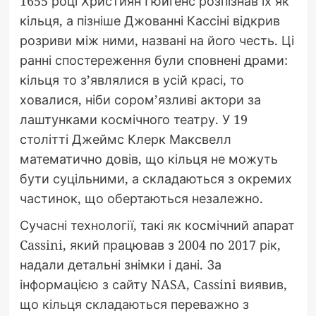
1655 році Християн Гюйгенс розпізнав їх як
кільця, а пізніше Джованні Кассіні відкрив
розриви між ними, названі на його честь. Ці
ранні спостереження були сповнені драми:
кільця то з’являлися в усій красі, то
ховалися, ніби сором’язливі актори за
лаштунками космічного театру. У 19
столітті Джеймс Клерк Максвелл
математично довів, що кільця не можуть
бути суцільними, а складаються з окремих
частинок, що обертаються незалежно.
Сучасні технології, такі як космічний апарат
Cassini, який працював з 2004 по 2017 рік,
надали детальні знімки і дані. За
інформацією з сайту NASA, Cassini виявив,
що кільця складаються переважно з