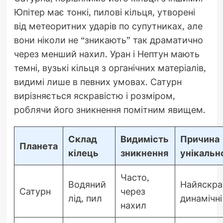
Юпітер має тонкі, пилові кільця, утворені
від метеоритних ударів по супутниках, але
вони ніколи не “зникають” так драматично
через менший нахил. Уран і Нептун мають
темні, вузькі кільця з органічних матеріалів,
видимі лише в певних умовах. Сатурн
вирізняється яскравістю і розміром,
роблячи його зникнення помітним явищем.
Склад
Видимість
Причина
Планета
кілець
зникнення
унікальн
Часто,
Водяний
Найяскрав
Сатурн
через
лід, пил
динамічні
нахил