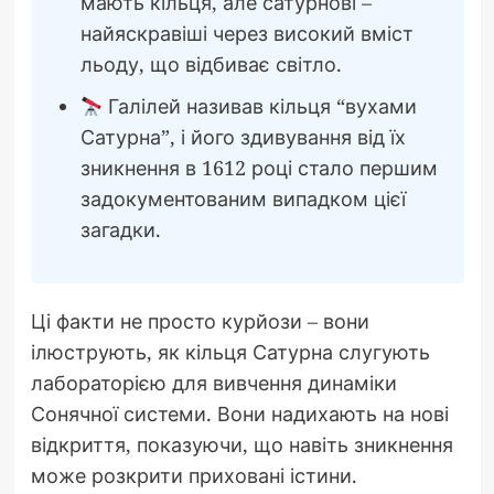
мають кільця, але сатурнові –
найяскравіші через високий вміст
льоду, що відбиває світло.
Галілей називав кільця “вухами
Сатурна”, і його здивування від їх
зникнення в 1612 році стало першим
задокументованим випадком цієї
загадки.
Ці факти не просто курйози – вони
ілюструють, як кільця Сатурна слугують
лабораторією для вивчення динаміки
Сонячної системи. Вони надихають на нові
відкриття, показуючи, що навіть зникнення
може розкрити приховані істини.