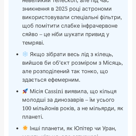
невеликий телескоп, але під час
зникнення в 2025 році астрономи
використовували спеціальні фільтри,
щоб помітити слабке інфрачервоне
сяйво – це ніби шукати привид у
темряві.
Якщо зібрати весь лід з кілець,
вийшов би об’єкт розміром з Місяць,
але розподілений так тонко, що
здається ефемерним.
Місія Cassini виявила, що кільця
молодші за динозаврів – їм усього
100 мільйонів років, а не мільярди, як
планеті.
Інші планети, як Юпітер чи Уран,