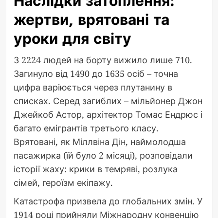
Наслідки затоплення:
жертви, врятовані та
уроки для світу
З 2224 людей на борту вижило лише 710.
Загинуло від 1490 до 1635 осіб – точна
цифра варіюється через плутанину в
списках. Серед загиблих – мільйонер Джон
Джейкоб Астор, архітектор Томас Ендрюс і
багато емігрантів третього класу.
Врятовані, як Міллвіна Дін, наймолодша
пасажирка (їй було 2 місяці), розповідали
історії жаху: крики в темряві, розлука
сімей, героїзм екіпажу.
Катастрофа призвела до глобальних змін. У
1914 році прийняли Міжнародну конвенцію