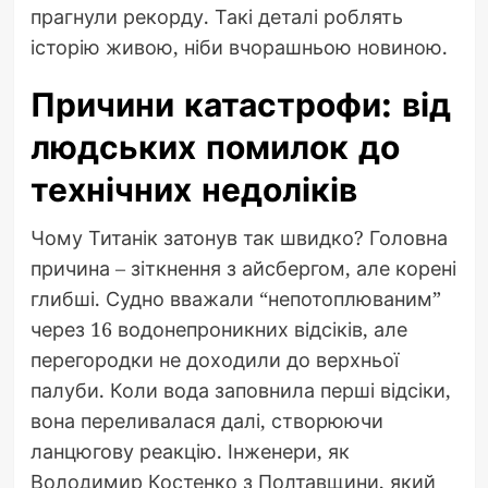
прагнули рекорду. Такі деталі роблять
історію живою, ніби вчорашньою новиною.
Причини катастрофи: від
людських помилок до
технічних недоліків
Чому Титанік затонув так швидко? Головна
причина – зіткнення з айсбергом, але корені
глибші. Судно вважали “непотоплюваним”
через 16 водонепроникних відсіків, але
перегородки не доходили до верхньої
палуби. Коли вода заповнила перші відсіки,
вона переливалася далі, створюючи
ланцюгову реакцію. Інженери, як
Володимир Костенко з Полтавщини, який