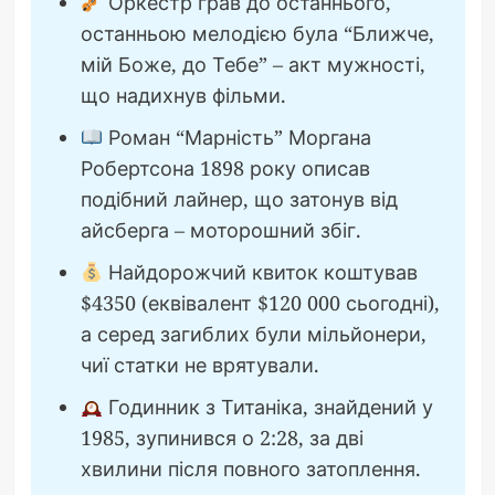
Оркестр грав до останнього,
останньою мелодією була “Ближче,
мій Боже, до Тебе” – акт мужності,
що надихнув фільми.
Роман “Марність” Моргана
Робертсона 1898 року описав
подібний лайнер, що затонув від
айсберга – моторошний збіг.
Найдорожчий квиток коштував
$4350 (еквівалент $120 000 сьогодні),
а серед загиблих були мільйонери,
чиї статки не врятували.
Годинник з Титаніка, знайдений у
1985, зупинився о 2:28, за дві
хвилини після повного затоплення.