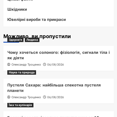
Шкідники
Ювелірні вироби та прикраси
Можливо, ви пропустили
Здоров'я
Людина
Чому хочеться солоного: фізіологія, сигнали тіла і
як діяти
Олександр Троценко
06/08/2026
Наука та природа
Пустеля Сахара: найбільша спекотна пустеля
планети
Олександр Троценко
06/08/2026
Їжа та кулінарія