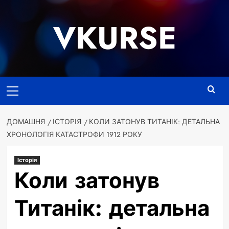
Перейти
до
VKURSE
вмісту
Основне
меню
ДОМАШНЯ
ІСТОРІЯ
КОЛИ ЗАТОНУВ ТИТАНІК: ДЕТАЛЬНА
ХРОНОЛОГІЯ КАТАСТРОФИ 1912 РОКУ
Історія
Коли затонув
Титанік: детальна