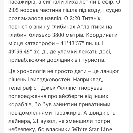
пасажирів, а сигнали лиха летіли в ефір. О
2:05 носова частина пішла під воду, і судно
розламалося навпіл. О 2:20 Титанік
повністю зник у глибинах Атлантики на
глибині близько 3800 метрів. Координати
місця катастрофи – 41°43’57” пн. ш. і
49°56’49” зх. д., де уламки лежать досі,
приваблюючи дослідників і туристів.
Ця хронологія не просто дати – це ланцюг
рішень і випадковостей. Наприклад,
телеграфіст Джек Філліпс ігнорував
попередження про айсберги від інших
кораблів, бо був зайнятий приватними
повідомленнями пасажирів. А швидкість
лайнера, 21 вузол, не зменшили попри
небезпеку, бо власники White Star Line