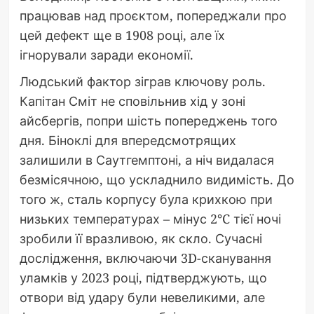
працював над проєктом, попереджали про
цей дефект ще в 1908 році, але їх
ігнорували заради економії.
Людський фактор зіграв ключову роль.
Капітан Сміт не сповільнив хід у зоні
айсбергів, попри шість попереджень того
дня. Біноклі для впередсмотрящих
залишили в Саутгемптоні, а ніч видалася
безмісячною, що ускладнило видимість. До
того ж, сталь корпусу була крихкою при
низьких температурах – мінус 2°C тієї ночі
зробили її вразливою, як скло. Сучасні
дослідження, включаючи 3D-сканування
уламків у 2023 році, підтверджують, що
отвори від удару були невеликими, але