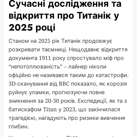
Сучасні дослідження та
відкриття про Титанік у
2025 році
Станом на 2025 рік Титанік продовжує
розкривати таємниці. Нещодавнє відкриття
документа 1911 року спростувало міф про
“непотоплюваність” – лайнер ніколи
офіційно не називався таким до катастрофи.
3D-сканування від BBC показало, як корозія
руйнує уламки, прогнозуючи повне
зникнення за 20-30 років. Експедиції, як та з
батискафом Titan у 2023, що закінчилася
трагедією, нагадують про ризики вивчення
глибин.