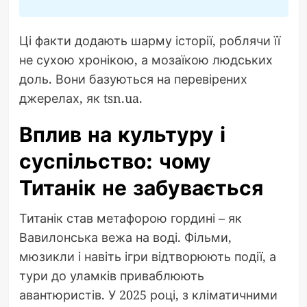
Ці факти додають шарму історії, роблячи її
не сухою хронікою, а мозаїкою людських
доль. Вони базуються на перевірених
джерелах, як tsn.ua.
Вплив на культуру і
суспільство: чому
Титанік не забувається
Титанік став метафорою гордині – як
Вавилонська вежа на воді. Фільми,
мюзикли і навіть ігри відтворюють події, а
тури до уламків приваблюють
авантюристів. У 2025 році, з кліматичними