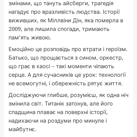
змінами, що тануть айсберги, трагедія
нагадує про вразливість людства. Історії
виживших, як Міллвіни Дін, яка померла в
2009, але лишила спогади, тримають
пам’ять живою.
Емоційно це розповідь про втрати і героїзм.
Батько, що прощається з сином, оркестр,
що грає в хаосі – такі моменти чіпають
серце. А для сучасників це урок: технології
не всемогутні, і обережність рятує життя.
Досліджуючи глибше, розумієш, як одна ніч
змінила світ. Титанік затонув, але його
спадщина плаває на поверхні історії,
надихаючи на роздуми про минуле і
майбутнє.