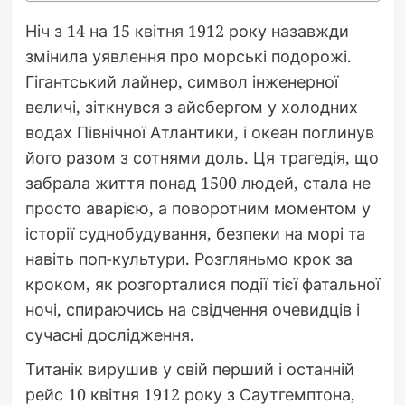
Ніч з 14 на 15 квітня 1912 року назавжди
змінила уявлення про морські подорожі.
Гігантський лайнер, символ інженерної
величі, зіткнувся з айсбергом у холодних
водах Північної Атлантики, і океан поглинув
його разом з сотнями доль. Ця трагедія, що
забрала життя понад 1500 людей, стала не
просто аварією, а поворотним моментом у
історії суднобудування, безпеки на морі та
навіть поп-культури. Розгляньмо крок за
кроком, як розгорталися події тієї фатальної
ночі, спираючись на свідчення очевидців і
сучасні дослідження.
Титанік вирушив у свій перший і останній
рейс 10 квітня 1912 року з Саутгемптона,