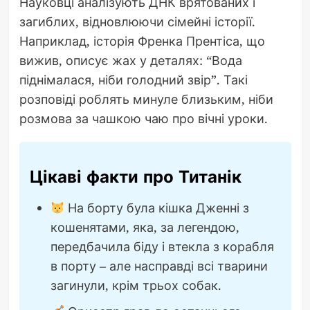
Науковці аналізують ДНК врятованих і
загиблих, відновлюючи сімейні історії.
Наприклад, історія Френка Прентіса, що
вижив, описує жах у деталях: “Вода
піднімалася, ніби голодний звір”. Такі
розповіді роблять минуле близьким, ніби
розмова за чашкою чаю про вічні уроки.
Цікаві факти про Титанік
На борту була кішка Дженні з
кошенятами, яка, за легендою,
передбачила біду і втекла з корабля
в порту – але насправді всі тварини
загинули, крім трьох собак.