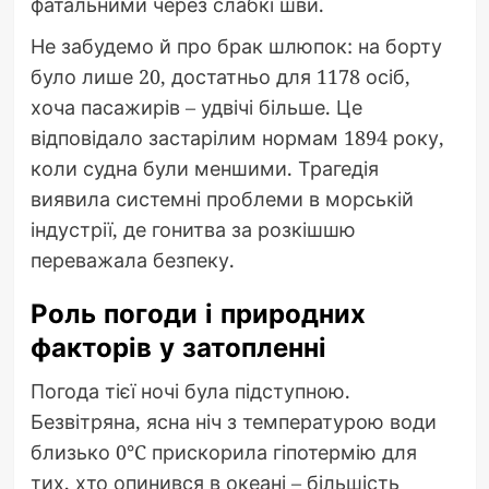
фатальними через слабкі шви.
Не забудемо й про брак шлюпок: на борту
було лише 20, достатньо для 1178 осіб,
хоча пасажирів – удвічі більше. Це
відповідало застарілим нормам 1894 року,
коли судна були меншими. Трагедія
виявила системні проблеми в морській
індустрії, де гонитва за розкішшю
переважала безпеку.
Роль погоди і природних
факторів у затопленні
Погода тієї ночі була підступною.
Безвітряна, ясна ніч з температурою води
близько 0°C прискорила гіпотермію для
тих, хто опинився в океані – більшість