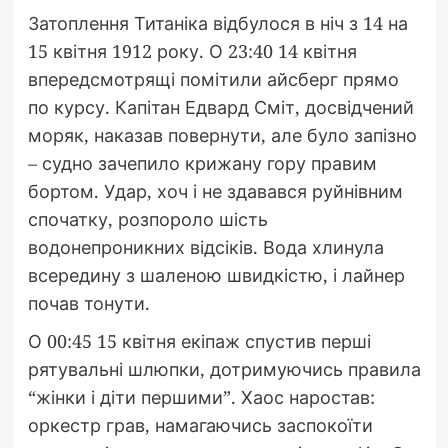
Затоплення Титаніка відбулося в ніч з 14 на
15 квітня 1912 року. О 23:40 14 квітня
впередсмотрящі помітили айсберг прямо
по курсу. Капітан Едвард Сміт, досвідчений
моряк, наказав повернути, але було запізно
– судно зачепило крижану гору правим
бортом. Удар, хоч і не здавався руйнівним
спочатку, розпороло шість
водонепроникних відсіків. Вода хлинула
всередину з шаленою швидкістю, і лайнер
почав тонути.
О 00:45 15 квітня екіпаж спустив перші
рятувальні шлюпки, дотримуючись правила
“жінки і діти першими”. Хаос наростав:
оркестр грав, намагаючись заспокоїти