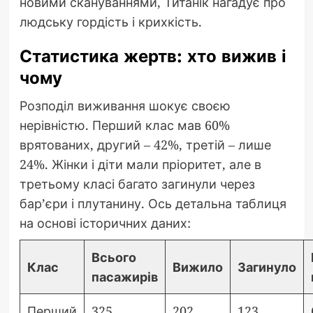
новими скануваннями, Титанік нагадує про
людську гордість і крихкість.
Статистика жертв: хто вижив і
чому
Розподіл виживання шокує своєю
нерівністю. Перший клас мав 60%
врятованих, другий – 42%, третій – лише
24%. Жінки і діти мали пріоритет, але в
третьому класі багато загинули через
бар’єри і плутанину. Ось детальна таблиця
на основі історичних даних:
Всього
Клас
Вижило
Загинуло
пасажирів
Перший
325
202
123