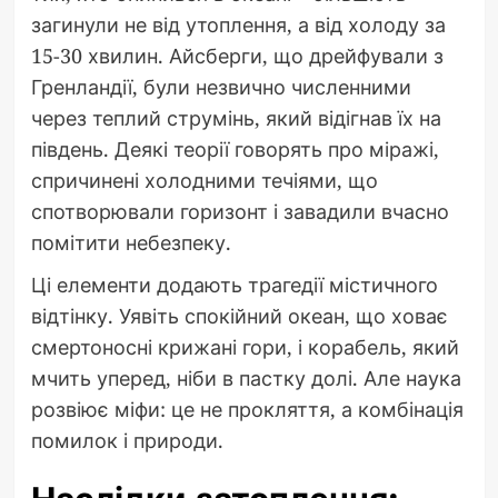
загинули не від утоплення, а від холоду за
15-30 хвилин. Айсберги, що дрейфували з
Гренландії, були незвично численними
через теплий струмінь, який відігнав їх на
південь. Деякі теорії говорять про міражі,
спричинені холодними течіями, що
спотворювали горизонт і завадили вчасно
помітити небезпеку.
Ці елементи додають трагедії містичного
відтінку. Уявіть спокійний океан, що ховає
смертоносні крижані гори, і корабель, який
мчить уперед, ніби в пастку долі. Але наука
розвіює міфи: це не прокляття, а комбінація
помилок і природи.