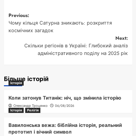
Post
Previous:
Чому кільця Сатурна зникають: розкриття
navigation
космічних загадок
Next:
Скільки регіонів в Україні: Глибокий аналіз
адміністративного поділу на 2025 рік
Більше історій
Історія
Коли затонув Титанік: ніч, що змінила історію
Олександр Троценко
06/08/2026
Історія
Релігія
Вавилонська вежа: біблійна історія, реальний
прототип і вічний символ