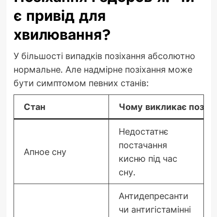
є привід для
хвилювання?
У більшості випадків позіхання абсолютно
нормальне. Але надмірне позіхання може
бути симптомом певних станів:
Стан
Чому викликає позіха
Недостатнє
постачання
Апное сну
кисню під час
сну.
Антидепресанти
чи антигістамінні