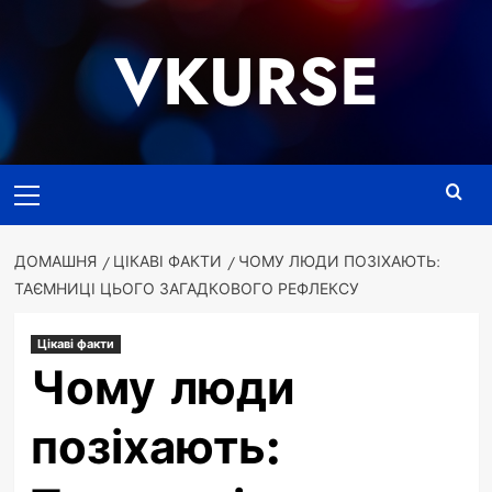
Перейти
до
VKURSE
вмісту
Основне
меню
ДОМАШНЯ
ЦІКАВІ ФАКТИ
ЧОМУ ЛЮДИ ПОЗІХАЮТЬ:
ТАЄМНИЦІ ЦЬОГО ЗАГАДКОВОГО РЕФЛЕКСУ
Цікаві факти
Чому люди
позіхають: