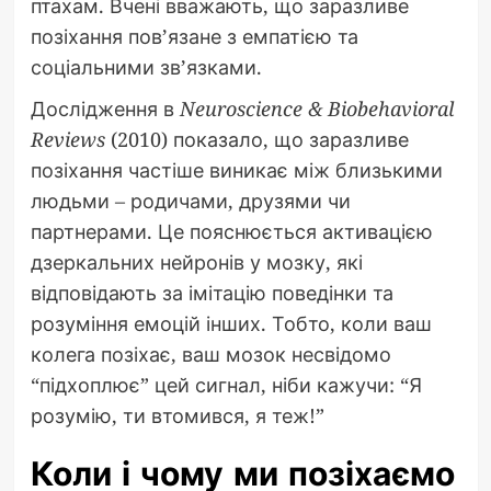
птахам. Вчені вважають, що заразливе
позіхання пов’язане з емпатією та
соціальними зв’язками.
Дослідження в
Neuroscience & Biobehavioral
Reviews
(2010) показало, що заразливе
позіхання частіше виникає між близькими
людьми – родичами, друзями чи
партнерами. Це пояснюється активацією
дзеркальних нейронів у мозку, які
відповідають за імітацію поведінки та
розуміння емоцій інших. Тобто, коли ваш
колега позіхає, ваш мозок несвідомо
“підхоплює” цей сигнал, ніби кажучи: “Я
розумію, ти втомився, я теж!”
Коли і чому ми позіхаємо