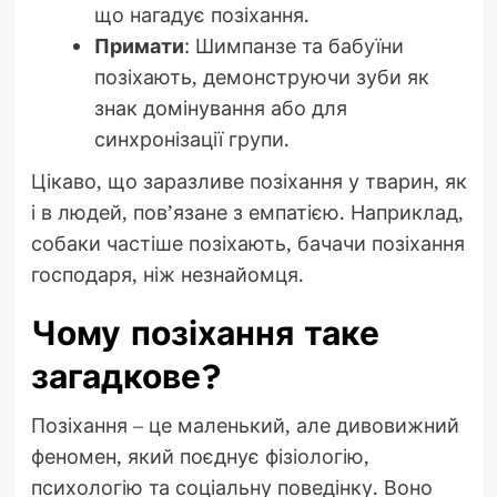
що нагадує позіхання.
Примати
: Шимпанзе та бабуїни
позіхають, демонструючи зуби як
знак домінування або для
синхронізації групи.
Цікаво, що заразливе позіхання у тварин, як
і в людей, пов’язане з емпатією. Наприклад,
собаки частіше позіхають, бачачи позіхання
господаря, ніж незнайомця.
Чому позіхання таке
загадкове?
Позіхання – це маленький, але дивовижний
феномен, який поєднує фізіологію,
психологію та соціальну поведінку. Воно