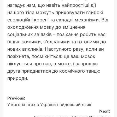
нагадує нам, що навіть найпростіші дії
нашого тіла можуть приховувати глибокі
еволюційні корені та складні механізми. Від
охолодження мозку до зміцнення
соціальних зв’язків – позіхання робить нас
більш живими, з’єднаними та готовими до
нових викликів. Наступного разу, коли ви
позіхнете, посміхніться: це ваш мозок
піклується про вас, а може, і запрошує
друга приєднатися до космічного танцю
природи.
Post
Previous:
У кого із птахів України найдовший язик
navigation
Next: