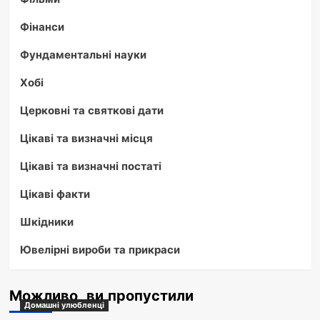
Фінанси
Фундаментальні науки
Хобі
Церковні та святкові дати
Цікаві та визначні місця
Цікаві та визначні постаті
Цікаві факти
Шкідники
Ювелірні вироби та прикраси
Можливо, ви пропустили
Домашні улюбленці