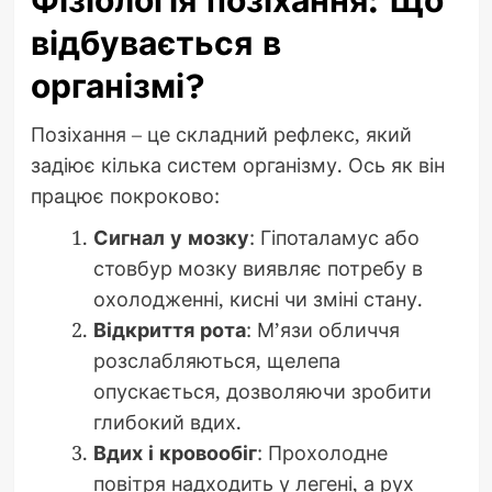
Фізіологія позіхання: Що
відбувається в
організмі?
Позіхання – це складний рефлекс, який
задіює кілька систем організму. Ось як він
працює покроково:
Сигнал у мозку
: Гіпоталамус або
стовбур мозку виявляє потребу в
охолодженні, кисні чи зміні стану.
Відкриття рота
: М’язи обличчя
розслабляються, щелепа
опускається, дозволяючи зробити
глибокий вдих.
Вдих і кровообіг
: Прохолодне
повітря надходить у легені, а рух