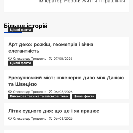
Імператор Нерон: Життя і Правління
Більше історій
Цікаві факти
Арт деко: розкіш, геометрія і вічна
елегантність
Олександр Троценко
07/08/2026
Цікаві факти
Ересуннський міст: інженерне диво між Данією
та Швецією
Олександр Троценко
06/08/2026
Військова техніка та військові теми
Цікаві факти
Літак судного дня: що це і як працює
Олександр Троценко
06/08/2026