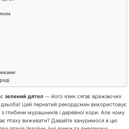
зиком
язиками
роді
ає
зелений дятел
— його язик сягає вражаючих
 дзьоба! Цей пернатий рекордсмен використовує
 з глибини мурашників і деревної кори. Але чому
агає птаху виживати? Давайте зануримося в цю
о птахів України, їхні язики та дивовижні