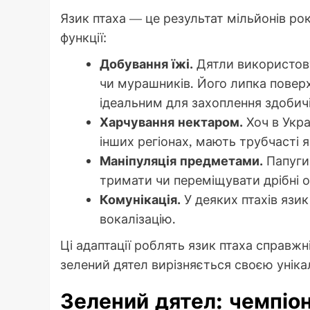
Язик птаха — це результат мільйонів рокі
функції:
Добування їжі.
Дятли використову
чи мурашників. Його липка поверх
ідеальним для захоплення здобичі
Харчування нектаром.
Хоч в Украї
інших регіонах, мають трубчасті я
Маніпуляція предметами.
Папуги
тримати чи переміщувати дрібні об
Комунікація.
У деяких птахів язи
вокалізацію.
Ці адаптації роблять язик птаха справж
зелений дятел вирізняється своєю унік
Зелений дятел: чемпіо