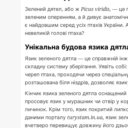
Зелений дятел, або ж
Picus viridis
, — це
зеленим оперенням, а й дивує анатоміч
є найдовшим серед усіх птахів України. 
невеликій голові птаха?
Унікальна будова язика дятл
Язик зеленого дятла — це справжній інж
складну систему зберігання. Уявіть собі
череп птаха, проходячи через спеціальн
розташована біля ніздрів, дозволяє язи
Кінчик язика зеленого дятла оснащений
просовує язик у мурашник чи отвір у корі
личинок. Крім того, язик покритий лип
даними порталу
turystam.in.ua
, язик зе
вчетверо перевищує довжину його дзьо