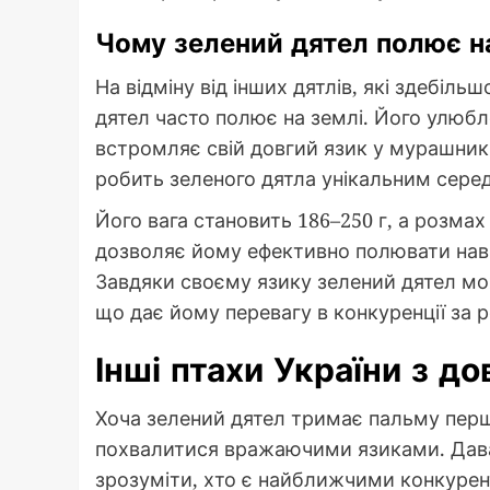
Чому зелений дятел полює н
На відміну від інших дятлів, які здебіл
дятел часто полює на землі. Його улюбл
встромляє свій довгий язик у мурашники
робить зеленого дятла унікальним серед
Його вага становить 186–250 г, а розма
дозволяє йому ефективно полювати навіть
Завдяки своєму язику зелений дятел мож
що дає йому перевагу в конкуренції за 
Інші птахи України з д
Хоча зелений дятел тримає пальму перш
похвалитися вражаючими язиками. Давай
зрозуміти, хто є найближчими конкурен