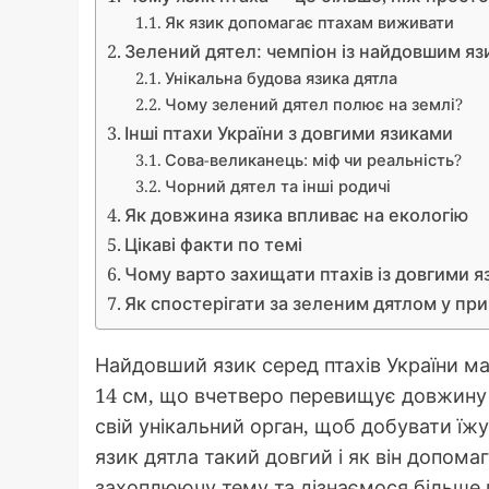
Як язик допомагає птахам виживати
Зелений дятел: чемпіон із найдовшим я
Унікальна будова язика дятла
Чому зелений дятел полює на землі?
Інші птахи України з довгими язиками
Сова-великанець: міф чи реальність?
Чорний дятел та інші родичі
Як довжина язика впливає на екологію
Цікаві факти по темі
Чому варто захищати птахів із довгими 
Як спостерігати за зеленим дятлом у при
Найдовший язик серед птахів України м
14 см, що вчетверо перевищує довжину
свій унікальний орган, щоб добувати їжу
язик дятла такий довгий і як він допом
захоплюючу тему та дізнаємося більше пр