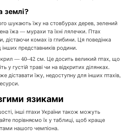
а землі?
ьшого шукають їжу на стовбурах дерев, зелений
ена їжа — мурахи та їхні лялечки. Птах
, дістаючи комах із глибини. Ця поведінка
 інших представників родини.
х крил — 40–42 см. Це досить великий птах, що
 у густій траві чи на відкритих ділянках.
е діставати їжу, недоступну для інших птахів,
ресурси.
овгими язиками
ості, інші птахи України також можуть
те порівняємо їх у таблиці, щоб краще
тами нашого чемпіона.