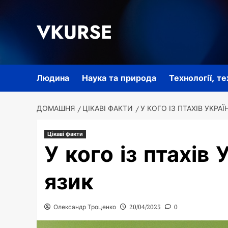
Перейти
до
VKURSE
вмісту
Людина
Наука та природа
Технології, т
ДОМАШНЯ
ЦІКАВІ ФАКТИ
У КОГО ІЗ ПТАХІВ УКР
Цікаві факти
У кого із птахів
язик
Олександр Троценко
20/04/2025
0