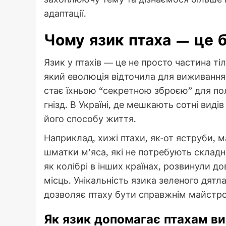
адаптації.
Чому язик птаха — це б
Язик у птахів — це не просто частина ті
який еволюція відточила для виживання. 
стає їхньою “секретною зброєю” для пол
гнізд. В Україні, де мешкають сотні виді
його способу життя.
Наприклад, хижі птахи, як-от яструби, м
шматки м’яса, які не потребують складно
як колібрі в інших країнах, розвинули д
місць. Унікальність язика зеленого дятла
дозволяє птаху бути справжнім майстр
Як язик допомагає птахам в