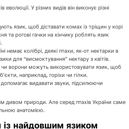
в еволюції. У різних видів він виконує різні
ють язик, щоб діставати комах із тріщин у корі
ня та рогові гачки на кінчику роблять язик
.
ні немає колібрі, деякі птахи, як-от нектарки в
зики для “висмоктування” нектару з квітів.
 чи ворони можуть використовувати язик, щоб
’єкти, наприклад, горіхи чи гілки.
к допомагає видавати звуки, підсилюючи
нім дивом природи. Але серед птахів України саме
альною анатомією.
н із найдовшим язиком