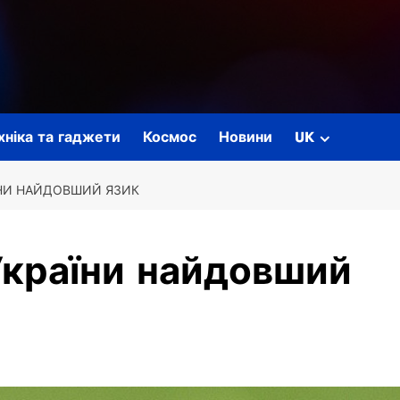
ехніка та гаджети
Космос
Новини
UK
АЇНИ НАЙДОВШИЙ ЯЗИК
 України найдовший