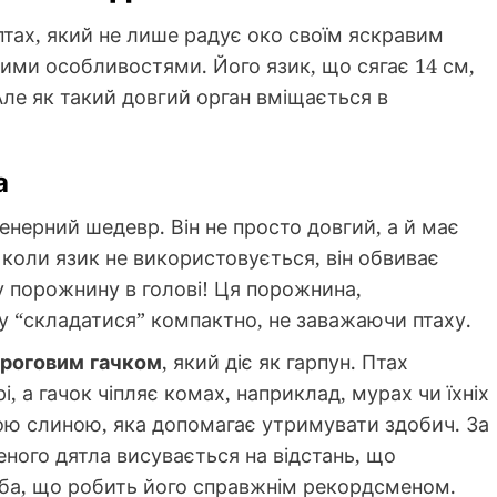
 птах, який не лише радує око своїм яскравим
ними особливостями. Його язик, що сягає 14 см,
Але як такий довгий орган вміщається в
а
енерний шедевр. Він не просто довгий, а й має
: коли язик не використовується, він обвиває
у порожнину в голові! Ця порожнина,
ку “складатися” компактно, не заважаючи птаху.
роговим гачком
, який діє як гарпун. Птах
, а гачок чіпляє комах, наприклад, мурах чи їхніх
кою слиною, яка допомагає утримувати здобич. За
леного дятла висувається на відстань, що
ба, що робить його справжнім рекордсменом.