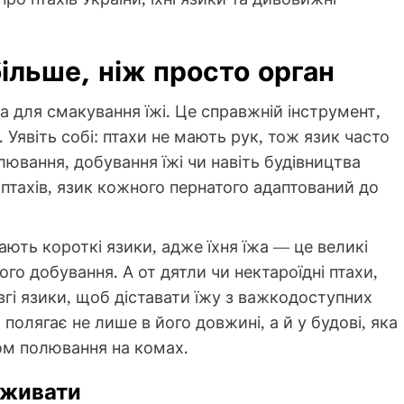
ільше, ніж просто орган
ла для смакування їжі. Це справжній інструмент,
Уявіть собі: птахи не мають рук, тож язик часто
ювання, добування їжі чи навіть будівництва
в птахів, язик кожного пернатого адаптований до
ають короткі язики, адже їхня їжа — це великі
го добування. А от дятли чи нектароїдні птахи,
овгі язики, щоб діставати їжу з важкодоступних
 полягає не лише в його довжині, а й у будові, яка
ом полювання на комах.
иживати