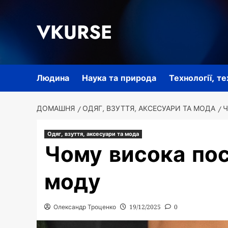
Перейти
до
VKURSE
вмісту
Людина
Наука та природа
Технології, т
ДОМАШНЯ
ОДЯГ, ВЗУТТЯ, АКСЕСУАРИ ТА МОДА
Ч
Одяг, взуття, аксесуари та мода
Чому висока пос
моду
Олександр Троценко
19/12/2025
0