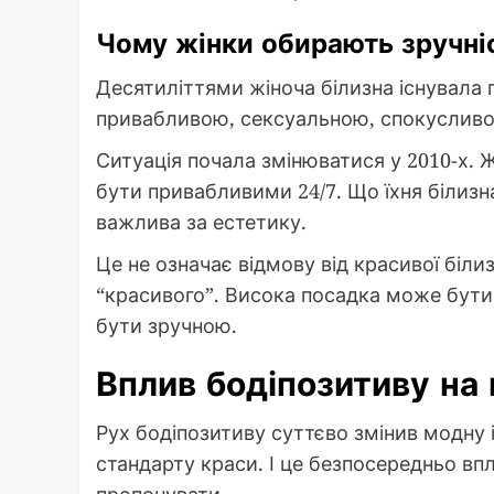
Чому жінки обирають зручніс
Десятиліттями жіноча білизна існувала
привабливою, сексуальною, спокусливою.
Ситуація почала змінюватися у 2010-х. Ж
бути привабливими 24/7. Що їхня білизн
важлива за естетику.
Це не означає відмову від красивої біл
“красивого”. Висока посадка може бути
бути зручною.
Вплив бодіпозитиву на
Рух бодіпозитиву суттєво змінив модну і
стандарту краси. І це безпосередньо вп
пропонувати.