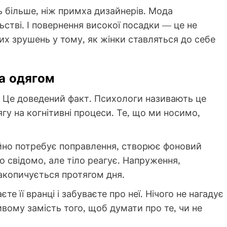
більше, ніж примха дизайнерів. Мода
ьстві. І повернення високої посадки — це не
х зрушень у тому, як жінки ставляться до себе
та одягом
у. Це доведений факт. Психологи називають це
гу на когнітивні процеси. Те, що ми носимо,
тійно потребує поправлення, створює фоновий
 свідомо, але тіло реагує. Напруження,
накопичується протягом дня.
те її вранці і забуваєте про неї. Нічого не нагадує
ому замість того, щоб думати про те, чи не