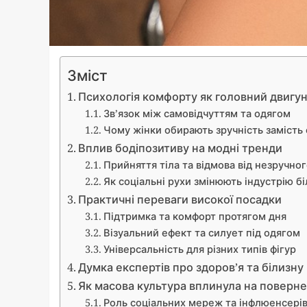
Зміст
Психологія комфорту як головний двигу
Зв’язок між самовідчуттям та одягом
Чому жінки обирають зручність замість 
Вплив бодіпозитиву на модні тренди
Прийняття тіла та відмова від незручног
Як соціальні рухи змінюють індустрію б
Практичні переваги високої посадки
Підтримка та комфорт протягом дня
Візуальний ефект та силует під одягом
Універсальність для різних типів фігур
Думка експертів про здоров’я та білизну
Як масова культура вплинула на поверн
Роль соціальних мереж та інфлюенсері