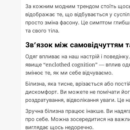
За кожним модним трендом стоїть щось 
відображає те, що відбувається у суспіл
просто зміна фасону. Це симптом глибши
та свого тіла.
Зв’язок між самовідчуттям 
Одяг впливає на наш настрій і поведінк
явище “enclothed cognition” — вплив одя
змінює те, як ми себе відчуваємо.
Білизна, яка тисне, врізається або пос
дискомфорт. Ви можете не помічати його
роздратування, відволікання уваги. Це 
Зручна білизна працює інакше. Ви надягає
про себе. Можна зосередитися на важлив
виглядає щось недоречно.