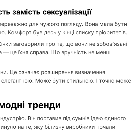
ть замість сексуалізації
 переважно для чужого погляду. Вона мала бути
 Комфорт був десь у кінці списку пріоритетів.
інки заговорили про те, що вони не зобов’язані
а — це їхня справа. Що зручність не менш
изни. Це означає розширення визначення
 елегантною. Може бути стильною. І точно може
 модні тренди
ндустрію. Він поставив під сумнів ідею єдиного
линуло на те, яку білизну виробники почали