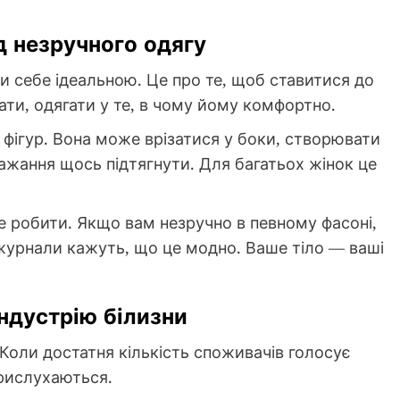
д незручного одягу
и себе ідеальною. Це про те, щоб ставитися до
хати, одягати у те, в чому йому комфортно.
 фігур. Вона може врізатися у боки, створювати
ажання щось підтягнути. Для багатьох жінок це
е робити. Якщо вам незручно в певному фасоні,
 журнали кажуть, що це модно. Ваше тіло — ваші
індустрію білизни
 Коли достатня кількість споживачів голосує
прислухаються.