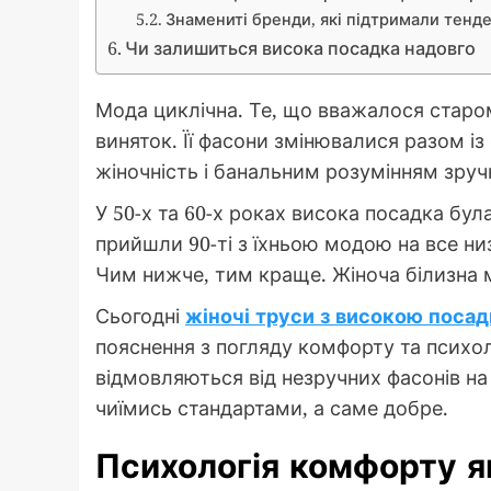
Знамениті бренди, які підтримали тенд
Чи залишиться висока посадка надовго
Мода циклічна. Те, що вважалося старо
виняток. Її фасони змінювалися разом і
жіночність і банальним розумінням зруч
У 50-х та 60-х роках висока посадка бул
прийшли 90-ті з їхньою модою на все низь
Чим нижче, тим краще. Жіноча білизна 
Сьогодні
жіночі труси з високою поса
пояснення з погляду комфорту та психол
відмовляються від незручних фасонів на 
чиїмись стандартами, а саме добре.
Психологія комфорту я