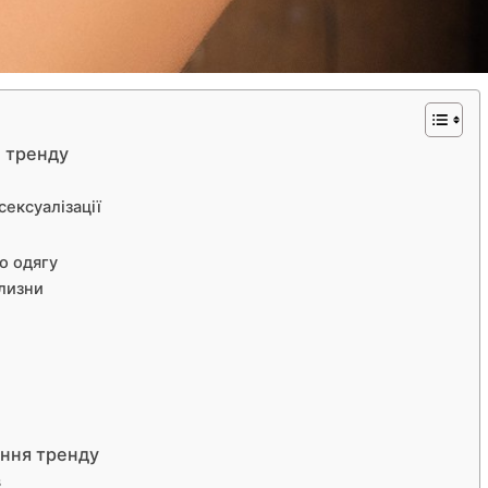
н тренду
сексуалізації
о одягу
ілизни
ення тренду
в