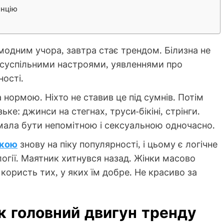
енцію
модним учора, завтра стає трендом. Білизна не
з суспільними настроями, уявленнями про
ності.
а нормою. Ніхто не ставив це під сумнів. Потім
ке: джинси на стегнах, труси-бікіні, стрінги.
мала бути непомітною і сексуальною одночасно.
дкою
знову на піку популярності, і цьому є логічне
огії. Маятник хитнувся назад. Жінки масово
користь тих, у яких їм добре. Не красиво за
к головний двигун тренду