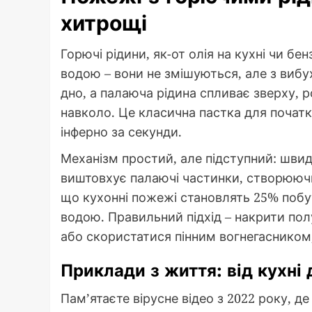
хитрощі
Горючі рідини, як-от олія на кухні чи бе
водою – вони не змішуються, але з вибу
дно, а палаюча рідина спливає зверху, р
навколо. Це класична пастка для початк
інферно за секунди.
Механізм простий, але підступний: швид
виштовхує палаючі частинки, створюючи
що кухонні пожежі становлять 25% побу
водою. Правильний підхід – накрити по
або скористатися пінним вогнегасником
Приклади з життя: від кухні
Пам’ятаєте вірусне відео з 2022 року, д