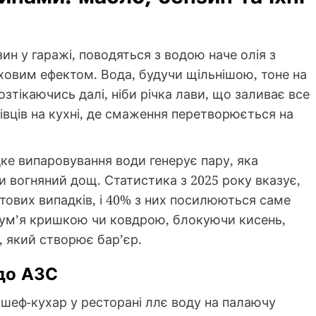
нзин у гаражі, поводяться з водою наче олія з
ховим ефектом. Вода, будучи щільнішою, тоне на
озтікаючись далі, ніби річка лави, що заливає все
івців на кухні, де смаження перетворюється на
ке випаровування води генерує пару, яка
 вогняний дощ. Статистика з 2025 року вказує,
тових випадків, і 40% з них посилюються саме
лум’я кришкою чи ковдрою, блокуючи кисень,
, який створює бар’єр.
 до АЗС
е шеф-кухар у ресторані ллє воду на палаючу