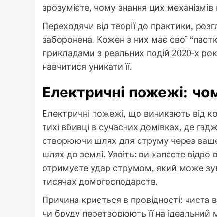
зрозумієте, чому знання цих механізмів
Переходячи від теорії до практики, роз
заборонена. Кожен з них має свої “пастк
прикладами з реальних подій 2020-х рокі
навчитися уникати її.
Електричні пожежі: чо
Електричні пожежі, що виникають від к
тихі вбивці в сучасних домівках, де гадж
створюючи шлях для струму через ваше
шлях до землі. Уявіть: ви хапаєте відро
отримуєте удар струмом, який може зуп
тисячах домогосподарств.
Причина криється в провідності: чиста 
чи бруду перетворюють її на ідеальний 