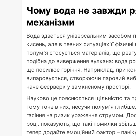
Чому вода не завжди ря
механізми
Вода здається універсальним засобом 
кисень, але в певних ситуаціях її фізичн
полум’я стосується матеріалів, що реагу
подібна до виверження вулкана: вода р
що посилює горіння. Наприклад, при ко
випаровується, створюючи паровий вибух
наче феєрверк у замкненому просторі.
Науково це пояснюється щільністю та пр
тому тоне в них, несучи полум’я глибш
гасіння на ризик ураження струмом. Дос
році, показують, що такі помилки збіл
тепер додайте емоційний фактор – паніку