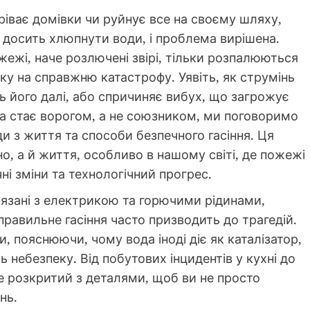
ріває домівки чи руйнує все на своєму шляху,
 досить хлюпнути води, і проблема вирішена.
жежі, наче розлючені звірі, тільки розпалюються
у на справжню катастрофу. Уявіть, як струмінь
ть його далі, або спричиняє вибух, що загрожує
да стає ворогом, а не союзником, ми поговоримо
 з життя та способи безпечного гасіння. Ця
о, а й життя, особливо в нашому світі, де пожежі
ні зміни та технологічний прогрес.
в’язані з електрикою та горючими рідинами,
еправильне гасіння часто призводить до трагедій.
 пояснюючи, чому вода іноді діє як каталізатор,
ь небезпеку. Від побутових інцидентів у кухні до
е розкритий з деталями, щоб ви не просто
нь.