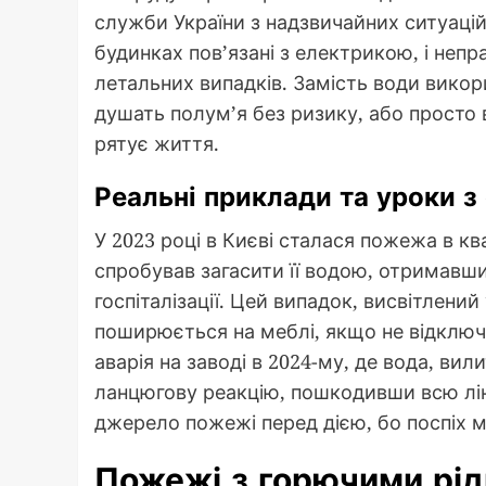
служби України з надзвичайних ситуацій
будинках пов’язані з електрикою, і неп
летальних випадків. Замість води викор
душать полум’я без ризику, або просто 
рятує життя.
Реальні приклади та уроки з
У 2023 році в Києві сталася пожежа в к
спробував загасити її водою, отримавш
госпіталізації. Цей випадок, висвітлений
поширюється на меблі, якщо не відклю
аварія на заводі в 2024-му, де вода, ви
ланцюгову реакцію, пошкодивши всю ліні
джерело пожежі перед дією, бо поспіх 
Пожежі з горючими ріди