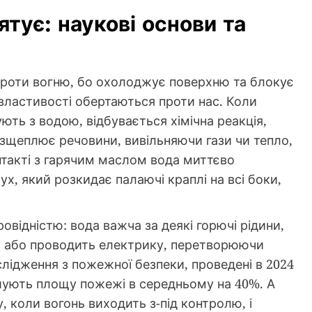
тує: наукові основи та
проти вогню, бо охолоджує поверхню та блокує
і властивості обертаються проти нас. Коли
ють з водою, відбувається хімічна реакція,
озщеплює речовини, вивільняючи гази чи тепло,
нтакті з гарячим маслом вода миттєво
, який розкидає палаючі краплі на всі боки,
овідністю: вода важча за деякі горючі рідини,
е, або проводить електрику, перетворюючи
лідження з пожежної безпеки, проведені в 2024
ьшують площу пожежі в середньому на 40%. А
, коли вогонь виходить з-під контролю, і