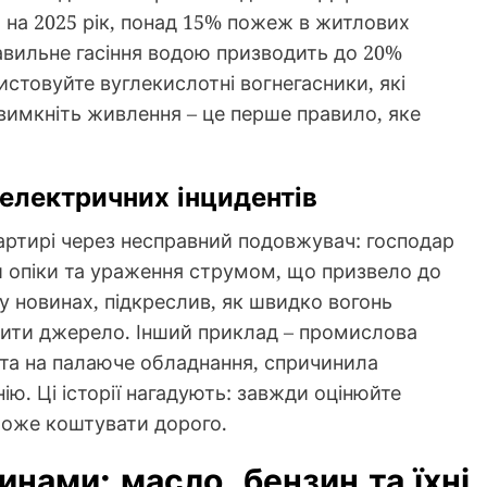
 на 2025 рік, понад 15% пожеж в житлових
равильне гасіння водою призводить до 20%
истовуйте вуглекислотні вогнегасники, які
вимкніть живлення – це перше правило, яке
 електричних інцидентів
вартирі через несправний подовжувач: господар
и опіки та ураження струмом, що призвело до
 у новинах, підкреслив, як швидко вогонь
чити джерело. Інший приклад – промислова
лита на палаюче обладнання, спричинила
ю. Ці історії нагадують: завжди оцінюйте
може коштувати дорого.
нами: масло, бензин та їхні