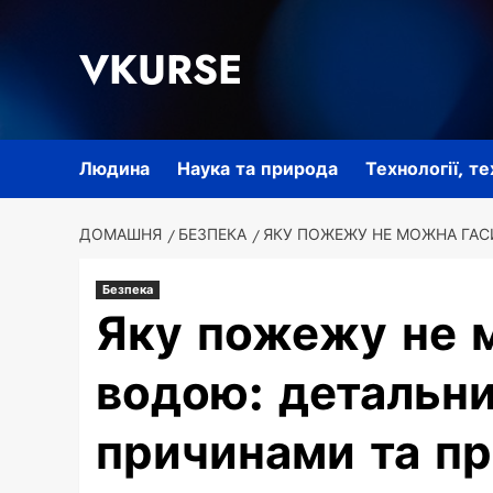
Перейти
до
VKURSE
вмісту
Людина
Наука та природа
Технології, т
ДОМАШНЯ
БЕЗПЕКА
ЯКУ ПОЖЕЖУ НЕ МОЖНА ГАС
Безпека
Яку пожежу не 
водою: детальни
причинами та п