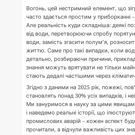
Вогонь, цей нестримний елемент, що зіг
часто здається простим у приборканні –
Але реальність куди складніша: деякі по
від води, перетворюючи спробу порятунк
води, замість згасити полум’я, розноси
життю. Саме про такі випадки, коли во
детально, розбираючи причини, приклади
знання можуть врятувати не тільки майн
стають дедалі частішими через кліматич
Згідно з даними на 2025 рік, пожежі, по
становлять понад 30% усіх випадків, і н
Ми зануримося в науку за цими явищами,
і наведемо реальні історії, що ілюструют
промислових аварій – кожен аспект буд
прочитали, а відчули важливість цих зна