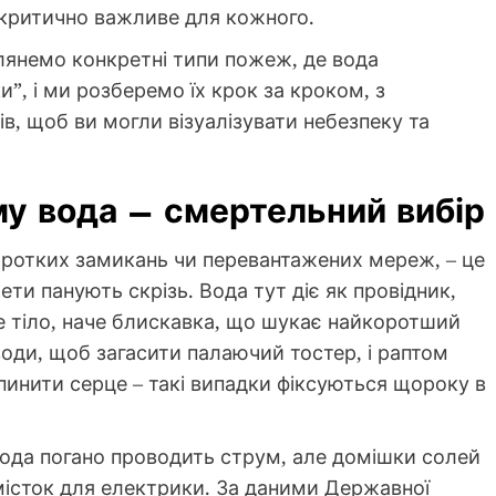
 критично важливе для кожного.
глянемо конкретні типи пожеж, де вода
и”, і ми розберемо їх крок за кроком, з
в, щоб ви могли візуалізувати небезпеку та
му вода – смертельний вибір
оротких замикань чи перевантажених мереж, – це
ети панують скрізь. Вода тут діє як провідник,
 тіло, наче блискавка, що шукає найкоротший
 води, щоб загасити палаючий тостер, і раптом
инити серце – такі випадки фіксуються щороку в
вода погано проводить струм, але домішки солей
місток для електрики. За даними Державної