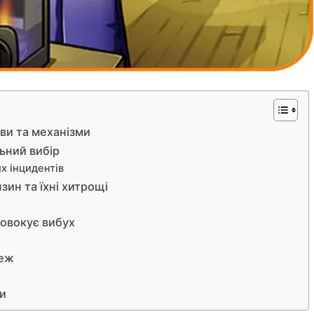
ови та механізми
ьний вибір
х інцидентів
зин та їхні хитрощі
ровокує вибух
реж
ти