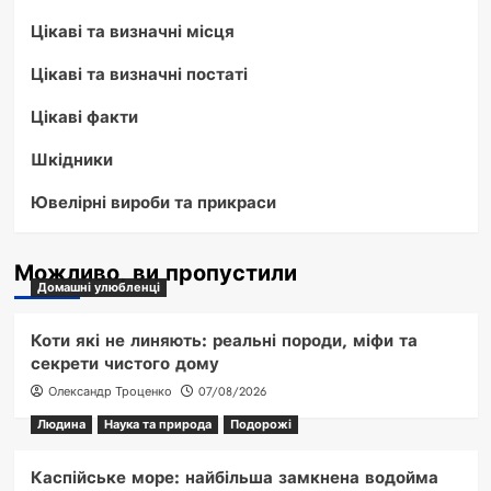
Цікаві та визначні місця
Цікаві та визначні постаті
Цікаві факти
Шкідники
Ювелірні вироби та прикраси
Можливо, ви пропустили
Домашні улюбленці
Коти які не линяють: реальні породи, міфи та
секрети чистого дому
Олександр Троценко
07/08/2026
Людина
Наука та природа
Подорожі
Каспійське море: найбільша замкнена водойма