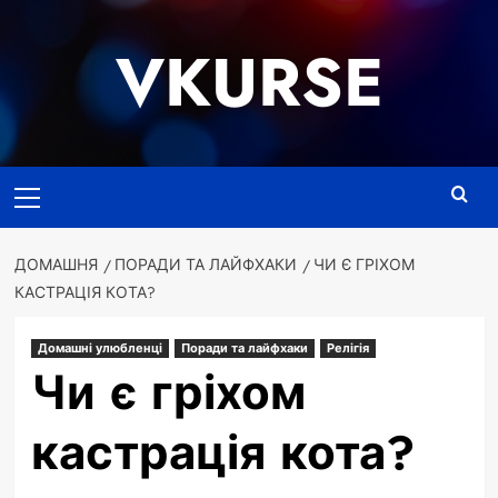
Перейти
до
VKURSE
вмісту
Основне
меню
ДОМАШНЯ
ПОРАДИ ТА ЛАЙФХАКИ
ЧИ Є ГРІХОМ
КАСТРАЦІЯ КОТА?
Домашні улюбленці
Поради та лайфхаки
Релігія
Чи є гріхом
кастрація кота?