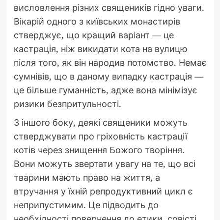
висловлення різних священиків гідно уваги.
Вікарій одного з київських монастирів
стверджує, що кращий варіант — це
кастрація, ніж викидати кота на вулицю
після того, як він народив потомство. Немає
сумнівів, що в даному випадку кастрація —
це більше гуманність, адже вона мінімізує
ризики безпритульності.
З іншого боку, деякі священики можуть
стверджувати про гріховність кастрації
котів через знищення Божого творіння.
Вони можуть звертати увагу на те, що всі
тварини мають право на життя, а
втручання у їхній репродуктивний цикл є
неприпустимим. Це підводить до
необхідності повернення до етики, совісті,