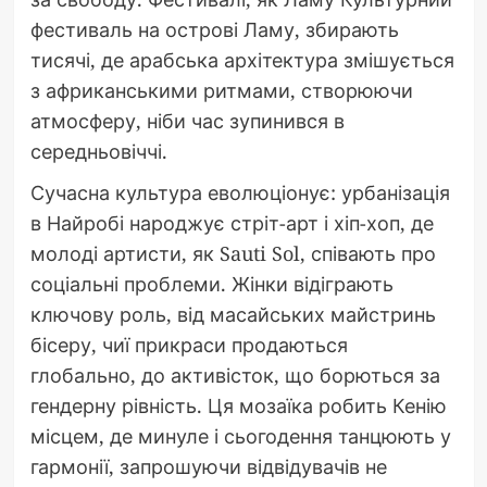
фестиваль на острові Ламу, збирають
тисячі, де арабська архітектура змішується
з африканськими ритмами, створюючи
атмосферу, ніби час зупинився в
середньовіччі.
Сучасна культура еволюціонує: урбанізація
в Найробі народжує стріт-арт і хіп-хоп, де
молоді артисти, як Sauti Sol, співають про
соціальні проблеми. Жінки відіграють
ключову роль, від масайських майстринь
бісеру, чиї прикраси продаються
глобально, до активісток, що борються за
гендерну рівність. Ця мозаїка робить Кенію
місцем, де минуле і сьогодення танцюють у
гармонії, запрошуючи відвідувачів не