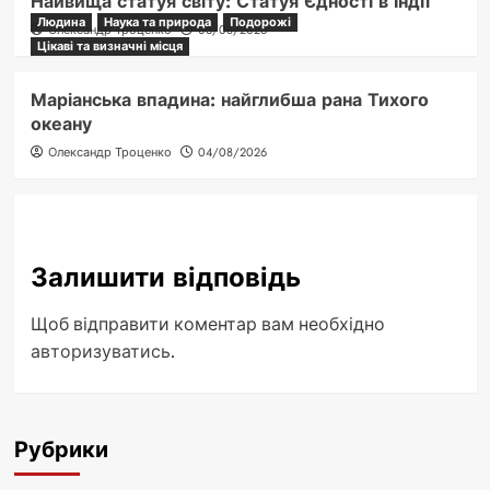
Найвища статуя світу: Статуя Єдності в Індії
Людина
Наука та природа
Подорожі
Олександр Троценко
06/08/2026
Цікаві та визначні місця
Маріанська впадина: найглибша рана Тихого
океану
Олександр Троценко
04/08/2026
Залишити відповідь
Щоб відправити коментар вам необхідно
авторизуватись
.
Рубрики