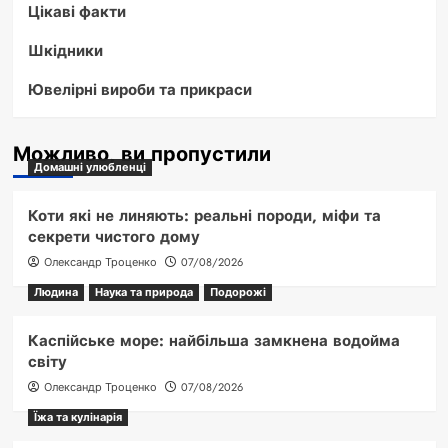
Цікаві факти
Шкідники
Ювелірні вироби та прикраси
Можливо, ви пропустили
Домашні улюбленці
Коти які не линяють: реальні породи, міфи та
секрети чистого дому
Олександр Троценко
07/08/2026
Людина
Наука та природа
Подорожі
Каспійське море: найбільша замкнена водойма
світу
Олександр Троценко
07/08/2026
Їжа та кулінарія