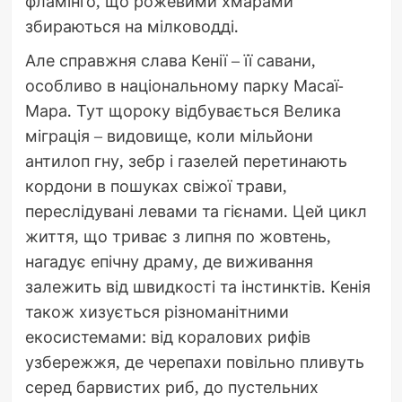
фламінго, що рожевими хмарами
збираються на мілководді.
Але справжня слава Кенії – її савани,
особливо в національному парку Масаї-
Мара. Тут щороку відбувається Велика
міграція – видовище, коли мільйони
антилоп гну, зебр і газелей перетинають
кордони в пошуках свіжої трави,
переслідувані левами та гієнами. Цей цикл
життя, що триває з липня по жовтень,
нагадує епічну драму, де виживання
залежить від швидкості та інстинктів. Кенія
також хизується різноманітними
екосистемами: від коралових рифів
узбережжя, де черепахи повільно пливуть
серед барвистих риб, до пустельних