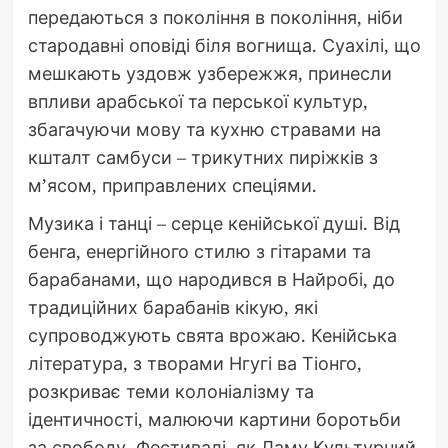
передаються з покоління в покоління, ніби
стародавні оповіді біля вогнища. Суахілі, що
мешкають уздовж узбережжя, принесли
впливи арабської та перської культур,
збагачуючи мову та кухню стравами на
кшталт самбуси – трикутних пиріжків з
м’ясом, приправлених спеціями.
Музика і танці – серце кенійської душі. Від
бенга, енергійного стилю з гітарами та
барабанами, що народився в Найробі, до
традиційних барабанів кікую, які
супроводжують свята врожаю. Кенійська
література, з творами Нгугі ва Тіонго,
розкриває теми колоніалізму та
ідентичності, малюючи картини боротьби
за свободу. Фестивалі, як Ламу Культурний