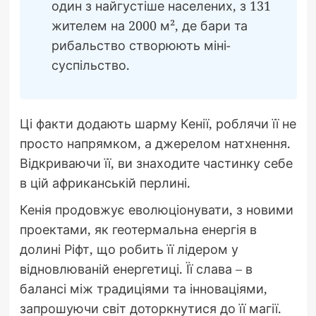
один з найгустіше населених, з 131
жителем на 2000 м², де бари та
рибальство створюють міні-
суспільство.
Ці факти додають шарму Кенії, роблячи її не
просто напрямком, а джерелом натхнення.
Відкриваючи її, ви знаходите частинку себе
в цій африканській перлині.
Кенія продовжує еволюціонувати, з новими
проектами, як геотермальна енергія в
долині Ріфт, що робить її лідером у
відновлюваній енергетиці. Її слава – в
балансі між традиціями та інноваціями,
запрошуючи світ доторкнутися до її магії.