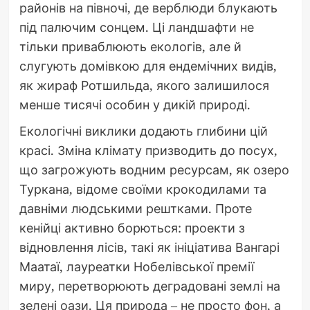
районів на півночі, де верблюди блукають
під палючим сонцем. Ці ландшафти не
тільки приваблюють екологів, але й
слугують домівкою для ендемічних видів,
як жираф Ротшильда, якого залишилося
менше тисячі особин у дикій природі.
Екологічні виклики додають глибини цій
красі. Зміна клімату призводить до посух,
що загрожують водним ресурсам, як озеро
Туркана, відоме своїми крокодилами та
давніми людськими рештками. Проте
кенійці активно борються: проекти з
відновлення лісів, такі як ініціатива Вангарі
Маатаї, лауреатки Нобелівської премії
миру, перетворюють деградовані землі на
зелені оази. Ця природа – не просто фон, а