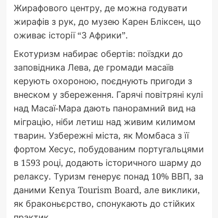
Жирафового центру, де можна годувати
жирафів з рук, до музею Карен Бліксен, що
оживає історії “З Африки”.
Екотуризм набирає обертів: поїздки до
заповідника Лева, де громади масаїв
керують охороною, поєднують пригоди з
внеском у збереження. Гарячі повітряні кулі
над Масаї-Мара дають панорамний вид на
міграцію, ніби летиш над живим килимом
тварин. Узбережні міста, як Момбаса з її
фортом Хесус, побудованим португальцями
в 1593 році, додають історичного шарму до
релаксу. Туризм генерує понад 10% ВВП, за
даними Kenya Tourism Board, але виклики,
як браконьєрство, спонукають до стійких
практик.