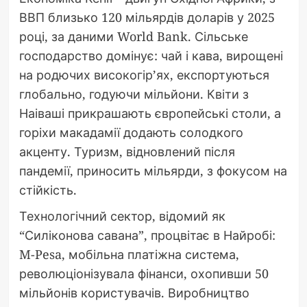
ВВП близько 120 мільярдів доларів у 2025
році, за даними World Bank. Сільське
господарство домінує: чай і кава, вирощені
на родючих високогір’ях, експортуються
глобально, годуючи мільйони. Квіти з
Наіваші прикрашають європейські столи, а
горіхи макадамії додають солодкого
акценту. Туризм, відновлений після
пандемії, приносить мільярди, з фокусом на
стійкість.
Технологічний сектор, відомий як
“Силіконова савана”, процвітає в Найробі:
M-Pesa, мобільна платіжна система,
революціонізувала фінанси, охопивши 50
мільйонів користувачів. Виробництво