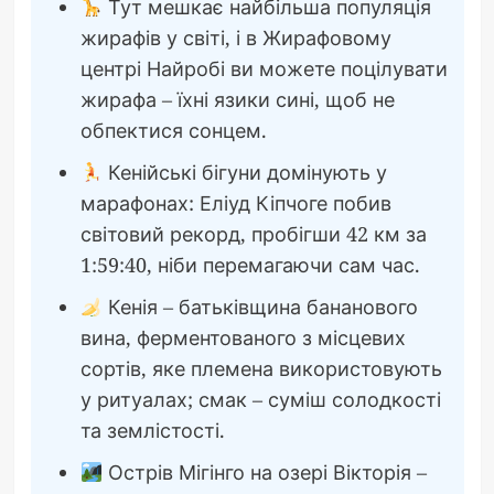
Тут мешкає найбільша популяція
жирафів у світі, і в Жирафовому
центрі Найробі ви можете поцілувати
жирафа – їхні язики сині, щоб не
обпектися сонцем.
Кенійські бігуни домінують у
марафонах: Еліуд Кіпчоге побив
світовий рекорд, пробігши 42 км за
1:59:40, ніби перемагаючи сам час.
Кенія – батьківщина бананового
вина, ферментованого з місцевих
сортів, яке племена використовують
у ритуалах; смак – суміш солодкості
та землістості.
Острів Мігінго на озері Вікторія –