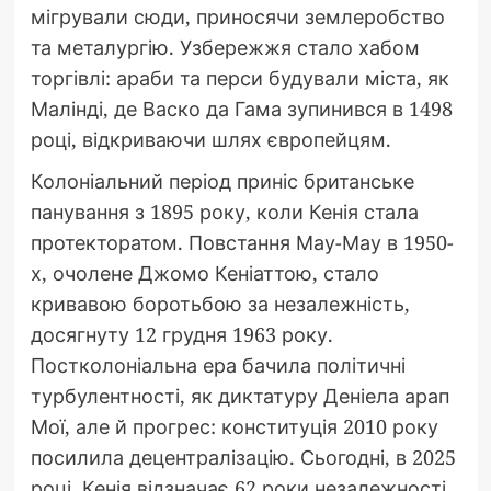
мігрували сюди, приносячи землеробство
та металургію. Узбережжя стало хабом
торгівлі: араби та перси будували міста, як
Малінді, де Васко да Гама зупинився в 1498
році, відкриваючи шлях європейцям.
Колоніальний період приніс британське
панування з 1895 року, коли Кенія стала
протекторатом. Повстання Мау-Мау в 1950-
х, очолене Джомо Кеніаттою, стало
кривавою боротьбою за незалежність,
досягнуту 12 грудня 1963 року.
Постколоніальна ера бачила політичні
турбулентності, як диктатуру Деніела арап
Мої, але й прогрес: конституція 2010 року
посилила децентралізацію. Сьогодні, в 2025
році, Кенія відзначає 62 роки незалежності,