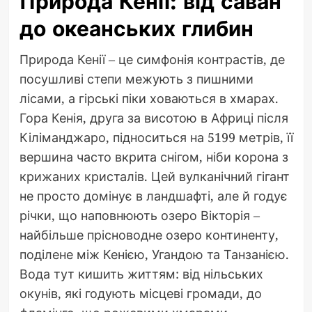
Природа Кенії: від саван
до океанських глибин
Природа Кенії – це симфонія контрастів, де
посушливі степи межують з пишними
лісами, а гірські піки ховаються в хмарах.
Гора Кенія, друга за висотою в Африці після
Кіліманджаро, підноситься на 5199 метрів, її
вершина часто вкрита снігом, ніби корона з
крижаних кристалів. Цей вулканічний гігант
не просто домінує в ландшафті, але й годує
річки, що наповнюють озеро Вікторія –
найбільше прісноводне озеро континенту,
поділене між Кенією, Угандою та Танзанією.
Вода тут кишить життям: від нільських
окунів, які годують місцеві громади, до