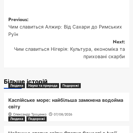
Post
Previous:
Чим славиться Алжир: Від Сахари до Римських
navigation
Руїн
Next:
Чим славиться Нігерія: Культура, економіка та
приховані скарби
Більше історій
Людина
Наука та природа
Подорожі
Каспійське море: найбільша замкнена водойма
світу
Олександр Троценко
07/08/2026
Людина
Подорожі