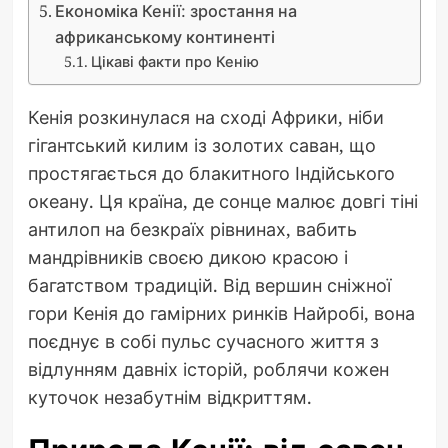
Економіка Кенії: зростання на
африканському континенті
Цікаві факти про Кенію
Кенія розкинулася на сході Африки, ніби
гігантський килим із золотих саван, що
простягається до блакитного Індійського
океану. Ця країна, де сонце малює довгі тіні
антилоп на безкраїх рівнинах, вабить
мандрівників своєю дикою красою і
багатством традицій. Від вершин сніжної
гори Кенія до гамірних ринків Найробі, вона
поєднує в собі пульс сучасного життя з
відлунням давніх історій, роблячи кожен
куточок незабутнім відкриттям.