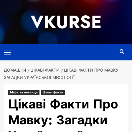
Перейти
до
VKURSE
вмісту
Основне
меню
ДОМАШНЯ
ЦІКАВІ ФАКТИ
ЦІКАВІ ФАКТИ ПРО МАВКУ:
ЗАГАДКИ УКРАЇНСЬКОЇ МІФОЛОГІЇ
Міфи та легенди
Цікаві факти
Цікаві Факти Про
Мавку: Загадки