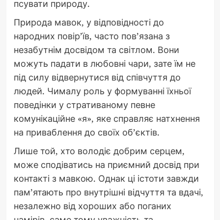
псувати природу.
Природа мавок, у відповідності до
народних повір’їв, часто пов’язана з
незабутнім досвідом та світлом. Вони
можуть падати в любовні чари, зате їм не
під силу відвернутися від співчуття до
людей. Чималу роль у формуванні їхньої
поведінки у стративаному певне
комунікаційне «я», яке справляє натхнення
на приваблення до своїх об’єктів.
Лише той, хто володіє добрим серцем,
може сподіватись на приємний досвід при
контакті з мавкою. Однак ці істоти завжди
пам’ятають про внутрішні відчуття та вдачі,
незалежно від хороших або поганих
намірів, саме тому уважність та