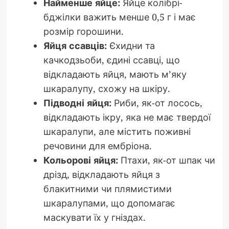
Найменше яйце:
Яйце колібрі-
бджілки важить менше 0,5 г і має
розмір горошини.
Яйця ссавців:
Єхидни та
качкодзьоби, єдині ссавці, що
відкладають яйця, мають м’яку
шкаралупу, схожу на шкіру.
Підводні яйця:
Риби, як-от лосось,
відкладають ікру, яка не має твердої
шкаралупи, але містить поживні
речовини для ембріона.
Кольорові яйця:
Птахи, як-от шпак чи
дрізд, відкладають яйця з
блакитними чи плямистими
шкаралупами, що допомагає
маскувати їх у гніздах.