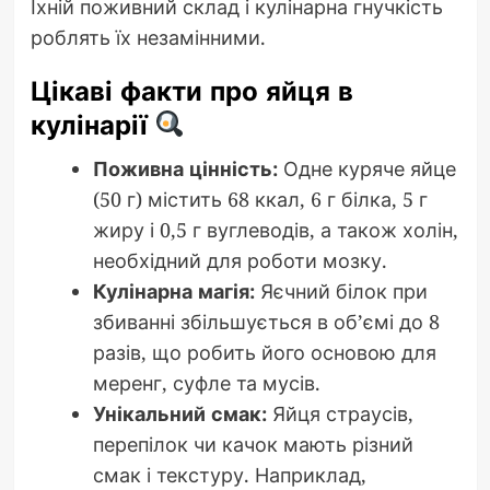
Їхній поживний склад і кулінарна гнучкість
роблять їх незамінними.
Цікаві факти про яйця в
кулінарії
Поживна цінність:
Одне куряче яйце
(50 г) містить 68 ккал, 6 г білка, 5 г
жиру і 0,5 г вуглеводів, а також холін,
необхідний для роботи мозку.
Кулінарна магія:
Яєчний білок при
збиванні збільшується в об’ємі до 8
разів, що робить його основою для
меренг, суфле та мусів.
Унікальний смак:
Яйця страусів,
перепілок чи качок мають різний
смак і текстуру. Наприклад,