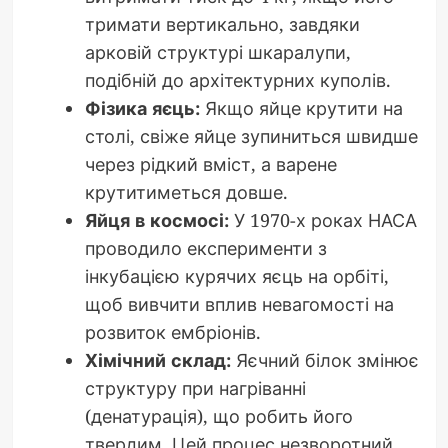
тримати вертикально, завдяки
арковій структурі шкаралупи,
подібній до архітектурних куполів.
Фізика яєць:
Якщо яйце крутити на
столі, свіже яйце зупиниться швидше
через рідкий вміст, а варене
крутитиметься довше.
Яйця в космосі:
У 1970-х роках НАСА
проводило експерименти з
інкубацією курячих яєць на орбіті,
щоб вивчити вплив невагомості на
розвиток ембріонів.
Хімічний склад:
Яєчний білок змінює
структуру при нагріванні
(денатурація), що робить його
твердим. Цей процес незворотний,