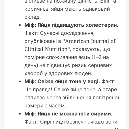
впливає на поживну цінність. Білі та
коричневі яйця мають однаковий
склад.
Міф: Яйця підвищують холестерин.
Факт: Сучасні дослідження,
опубліковані в *American Journal of
Clinical Nutrition*, показують, що
помірне споживання яєць (1–2 на
день) не підвищує ризик серцевих
хвороб у здорових людей.
Міф: Свіже яйце тоне у воді.
Факт:
Це правда! Свіже яйце тоне, а старе
спливає через збільшення повітряної
камери з часом.
Міф: Яйця не можна їсти сирими.
Факт: Сирі яйця безпечні, якщо вони