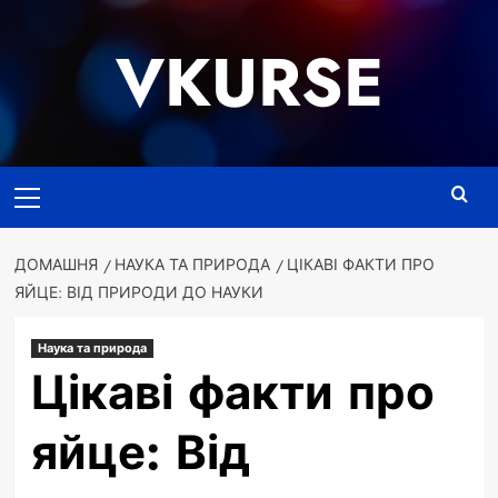
Перейти
до
VKURSE
вмісту
Основне
меню
ДОМАШНЯ
НАУКА ТА ПРИРОДА
ЦІКАВІ ФАКТИ ПРО
ЯЙЦЕ: ВІД ПРИРОДИ ДО НАУКИ
Наука та природа
Цікаві факти про
яйце: Від