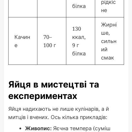
рідкіс
білка
не
Жирні
130
ше,
Качин
70–
ккал,
сильн
е
100 г
9 г
ий
білка
смак
Яйця в мистецтві та
експериментах
Яйця надихають не лише кулінарів, а й
митців і вчених. Ось кілька прикладів:
Живопис:
Яєчна темпера (суміш