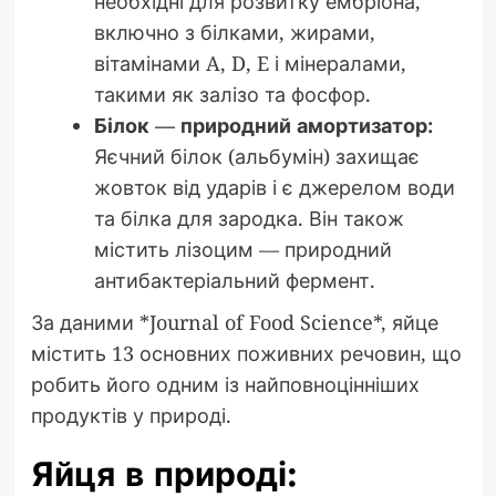
необхідні для розвитку ембріона,
включно з білками, жирами,
вітамінами A, D, E і мінералами,
такими як залізо та фосфор.
Білок — природний амортизатор:
Яєчний білок (альбумін) захищає
жовток від ударів і є джерелом води
та білка для зародка. Він також
містить лізоцим — природний
антибактеріальний фермент.
За даними *Journal of Food Science*, яйце
містить 13 основних поживних речовин, що
робить його одним із найповноцінніших
продуктів у природі.
Яйця в природі: