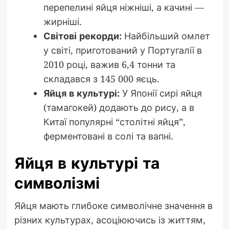
перепелині яйця ніжніші, а качині —
жирніші.
Світові рекорди:
Найбільший омлет
у світі, приготований у Португалії в
2010 році, важив 6,4 тонни та
складався з 145 000 яєць.
Яйця в культурі:
У Японії сирі яйця
(тамагокей) додають до рису, а в
Китаї популярні “столітні яйця”,
ферментовані в солі та вапні.
Яйця в культурі та
символізмі
Яйця мають глибоке символічне значення в
різних культурах, асоціюючись із життям,