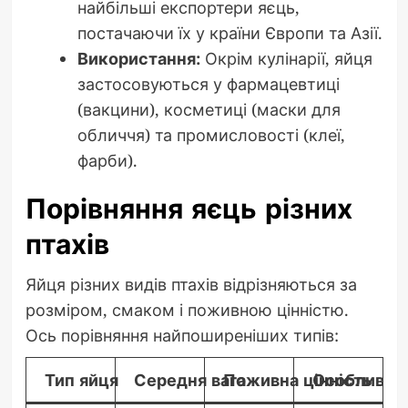
найбільші експортери яєць,
постачаючи їх у країни Європи та Азії.
Використання:
Окрім кулінарії, яйця
застосовуються у фармацевтиці
(вакцини), косметиці (маски для
обличчя) та промисловості (клеї,
фарби).
Порівняння яєць різних
птахів
Яйця різних видів птахів відрізняються за
розміром, смаком і поживною цінністю.
Ось порівняння найпоширеніших типів:
Тип яйця
Середня вага
Поживна цінність
Особливост