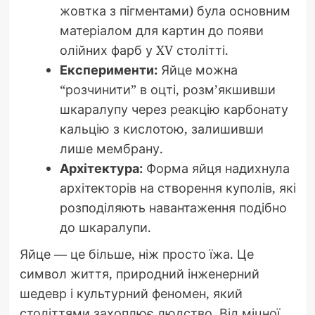
жовтка з пігментами) була основним
матеріалом для картин до появи
олійних фарб у XV столітті.
Експерименти:
Яйце можна
“розчинити” в оцті, розм’якшивши
шкаралупу через реакцію карбонату
кальцію з кислотою, залишивши
лише мембрану.
Архітектура:
Форма яйця надихнула
архітекторів на створення куполів, які
розподіляють навантаження подібно
до шкаралупи.
Яйце — це більше, ніж просто їжа. Це
символ життя, природний інженерний
шедевр і культурний феномен, який
століттями захоплює людство. Від міцної