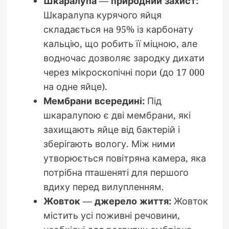
Шкаралупа — природний захист:
Шкаралупа курячого яйця
складається на 95% із карбонату
кальцію, що робить її міцною, але
водночас дозволяє зародку дихати
через мікроскопічні пори (до 17 000
на одне яйце).
Мембрани всередині:
Під
шкаралупою є дві мембрани, які
захищають яйце від бактерій і
зберігають вологу. Між ними
утворюється повітряна камера, яка
потрібна пташеняті для першого
вдиху перед вилупленням.
Жовток — джерело життя:
Жовток
містить усі поживні речовини,