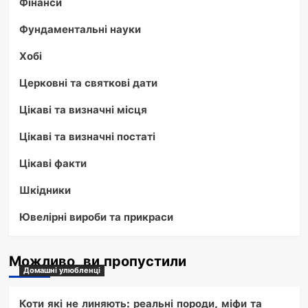
Фінанси
Фундаментальні науки
Хобі
Церковні та святкові дати
Цікаві та визначні місця
Цікаві та визначні постаті
Цікаві факти
Шкідники
Ювелірні вироби та прикраси
Можливо, ви пропустили
Домашні улюбленці
Коти які не линяють: реальні породи, міфи та