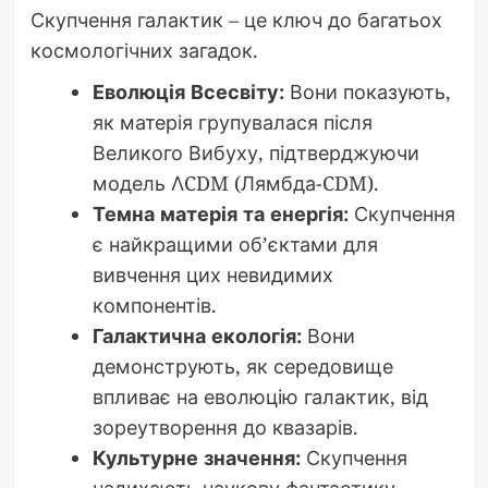
Скупчення галактик – це ключ до багатьох
космологічних загадок.
Еволюція Всесвіту:
Вони показують,
як матерія групувалася після
Великого Вибуху, підтверджуючи
модель ΛCDM (Лямбда-CDM).
Темна матерія та енергія:
Скупчення
є найкращими об’єктами для
вивчення цих невидимих
компонентів.
Галактична екологія:
Вони
демонструють, як середовище
впливає на еволюцію галактик, від
зореутворення до квазарів.
Культурне значення:
Скупчення