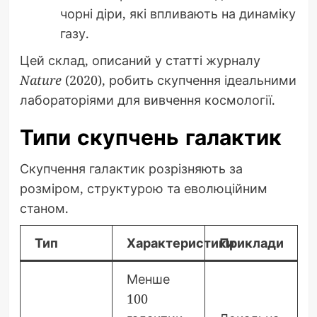
чорні діри, які впливають на динаміку
газу.
Цей склад, описаний у статті журналу
Nature
(2020), робить скупчення ідеальними
лабораторіями для вивчення космології.
Типи скупчень галактик
Скупчення галактик розрізняють за
розміром, структурою та еволюційним
станом.
Тип
Характеристики
Приклади
Менше
100