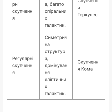
Скупченн
рні
а, багато
я
скупченн
спіральни
Геркулес
я
х
галактик.
Симетрич
на
структур
Регулярні
а,
Скупченн
скупченн
домінуван
я Кома
я
ня
еліптични
х
галактик.