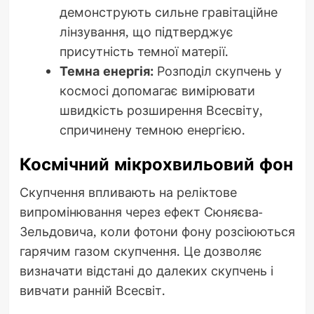
демонструють сильне гравітаційне
лінзування, що підтверджує
присутність темної матерії.
Темна енергія:
Розподіл скупчень у
космосі допомагає вимірювати
швидкість розширення Всесвіту,
спричинену темною енергією.
Космічний мікрохвильовий фон
Скупчення впливають на реліктове
випромінювання через ефект Сюняєва-
Зельдовича, коли фотони фону розсіюються
гарячим газом скупчення. Це дозволяє
визначати відстані до далеких скупчень і
вивчати ранній Всесвіт.