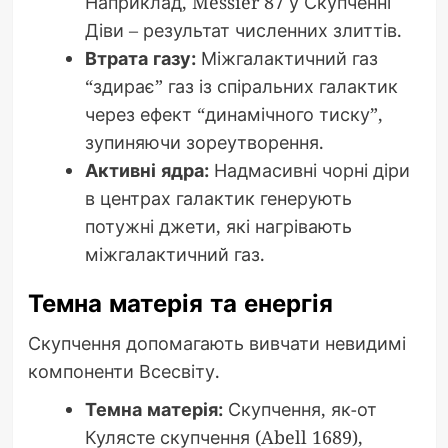
Наприклад, Messier 87 у Скупченні
Діви – результат численних злиттів.
Втрата газу:
Міжгалактичний газ
“здирає” газ із спіральних галактик
через ефект “динамічного тиску”,
зупиняючи зореутворення.
Активні ядра:
Надмасивні чорні діри
в центрах галактик генерують
потужні джети, які нагрівають
міжгалактичний газ.
Темна матерія та енергія
Скупчення допомагають вивчати невидимі
компоненти Всесвіту.
Темна матерія:
Скупчення, як-от
Кулясте скупчення (Abell 1689),