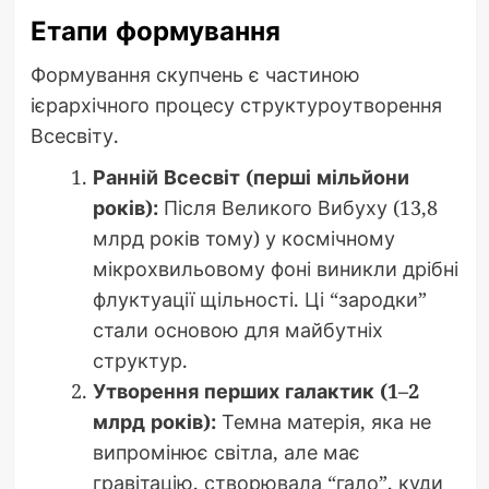
Етапи формування
Формування скупчень є частиною
ієрархічного процесу структуроутворення
Всесвіту.
Ранній Всесвіт (перші мільйони
років):
Після Великого Вибуху (13,8
млрд років тому) у космічному
мікрохвильовому фоні виникли дрібні
флуктуації щільності. Ці “зародки”
стали основою для майбутніх
структур.
Утворення перших галактик (1–2
млрд років):
Темна матерія, яка не
випромінює світла, але має
гравітацію, створювала “гало”, куди