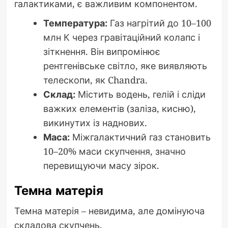
галактиками, є важливим компонентом.
Температура:
Газ нагрітий до 10–100
млн К через гравітаційний колапс і
зіткнення. Він випромінює
рентгенівське світло, яке виявляють
телескопи, як Chandra.
Склад:
Містить водень, гелій і сліди
важких елементів (заліза, кисню),
викинутих із наднових.
Маса:
Міжгалактичний газ становить
10–20% маси скупчення, значно
перевищуючи масу зірок.
Темна матерія
Темна матерія – невидима, але домінуюча
складова скупчень.