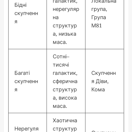
галактик,
Локальна
Бідні
нерегуляр
група,
скупченн
на
Група
я
структур
М81
а, низька
маса.
Сотні–
тисячі
Багаті
галактик,
Скупченн
скупченн
сферична
я Діви,
я
структур
Кома
а, висока
маса.
Хаотична
Нерегуля
структур