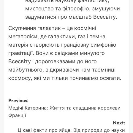
надихають наукову фантастику,
мистецтво та філософію, змушуючи
задуматися про масштаб Всесвіту.
Скупчення галактик – це космічні
мегаполіси, де галактики, газ і темна
матерія створюють грандіозну симфонію
гравітації. Вони є свідками минулого
Всесвіту і дороговказами до його
майбутнього, відкриваючи нам таємниці
космосу, які ми тільки починаємо осягати.
Post
Previous:
Медічі Катерина: Життя та спадщина королеви
navigation
Франції
Next:
Цікаві факти про яйце: Від природи до науки