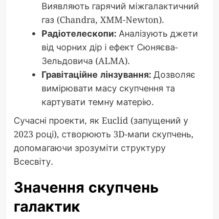
Виявляють гарячий міжгалактичний
газ (Chandra, XMM-Newton).
Радіотелескопи:
Аналізують джети
від чорних дір і ефект Сюняєва-
Зельдовича (ALMA).
Гравітаційне лінзування:
Дозволяє
вимірювати масу скупчення та
картувати темну матерію.
Сучасні проекти, як Euclid (запущений у
2023 році), створюють 3D-мапи скупчень,
допомагаючи зрозуміти структуру
Всесвіту.
Значення скупчень
галактик