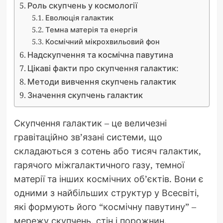
Роль скупчень у космології
Еволюція галактик
Темна матерія та енергія
Космічний мікрохвильовий фон
Надскупчення та космічна павутина
Цікаві факти про скупчення галактик:
Методи вивчення скупчень галактик
Значення скупчень галактик
Скупчення галактик – це величезні
гравітаційно зв’язані системи, що
складаються з сотень або тисяч галактик,
гарячого міжгалактичного газу, темної
матерії та інших космічних об’єктів. Вони є
одними з найбільших структур у Всесвіті,
які формують його “космічну павутину” –
мережу скупчень, стін і порожнин.