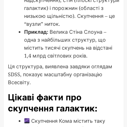
надскупчення), стін (плоскі структури
галактик) і порожнин (області з
низькою щільністю). Скупчення – це
“вузли” ниток.
Приклад:
Велика Стіна Слоуна –
одна з найбільших структур, що
містить тисячі скупчень на відстані
1,4 млрд світлових років.
Ця структура, виявлена завдяки оглядам
SDSS, показує масштабну організацію
Всесвіту.
Цікаві факти про
скупчення галактик:
Скупчення Кома містить таку