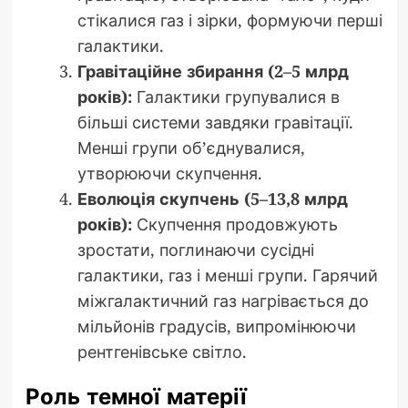
стікалися газ і зірки, формуючи перші
галактики.
Гравітаційне збирання (2–5 млрд
років):
Галактики групувалися в
більші системи завдяки гравітації.
Менші групи об’єднувалися,
утворюючи скупчення.
Еволюція скупчень (5–13,8 млрд
років):
Скупчення продовжують
зростати, поглинаючи сусідні
галактики, газ і менші групи. Гарячий
міжгалактичний газ нагрівається до
мільйонів градусів, випромінюючи
рентгенівське світло.
Роль темної матерії