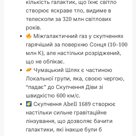
кількість галактик, що їхнє світло
створює яскраве тло, видиме в
телескопи за 320 млн світлових
років.
Міжгалактичний газ у скупченнях
гарячіший за поверхню Сонця (10–100
млн К), але настільки розріджений,
що не обпікає.
Чумацький Шлях є частиною
Локальної групи, яка, своєю чергою,
“падає” до Скупчення Діви зі
швидкістю 600 км/с.
Скупчення Abell 1689 створює
настільки сильне гравітаційне
лінзування, що дозволяє бачити
галактики, які інакше були б