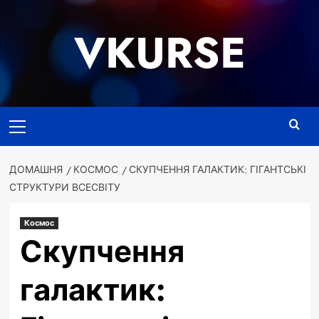
Перейти
до
VKURSE
вмісту
Основне
меню
ДОМАШНЯ
КОСМОС
СКУПЧЕННЯ ГАЛАКТИК: ГІГАНТСЬКІ
СТРУКТУРИ ВСЕСВІТУ
Космос
Скупчення
галактик: