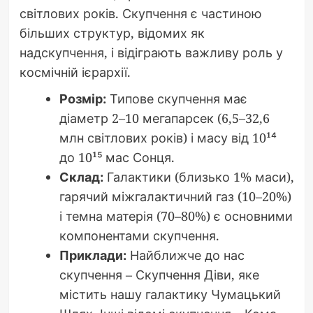
світлових років. Скупчення є частиною
більших структур, відомих як
надскупчення, і відіграють важливу роль у
космічній ієрархії.
Розмір:
Типове скупчення має
діаметр 2–10 мегапарсек (6,5–32,6
млн світлових років) і масу від 10¹⁴
до 10¹⁵ мас Сонця.
Склад:
Галактики (близько 1% маси),
гарячий міжгалактичний газ (10–20%)
і темна матерія (70–80%) є основними
компонентами скупчення.
Приклади:
Найближче до нас
скупчення – Скупчення Діви, яке
містить нашу галактику Чумацький