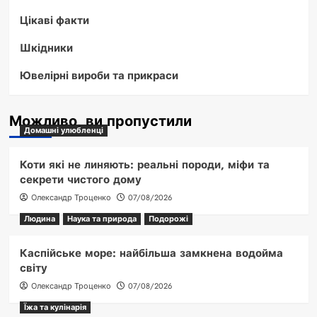
Цікаві факти
Шкідники
Ювелірні вироби та прикраси
Можливо, ви пропустили
Домашні улюбленці
Коти які не линяють: реальні породи, міфи та
секрети чистого дому
Олександр Троценко
07/08/2026
Людина
Наука та природа
Подорожі
Каспійське море: найбільша замкнена водойма
світу
Олександр Троценко
07/08/2026
Їжа та кулінарія