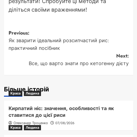
результати! Спробуйте ці методи та
діліться своїми враженнями!
Post
Previous:
Як зварити ідеальний розсипчастий рис:
navigation
практичний посібник
Next:
Все, що варто знати про кетогенну дієту
Більше історій
Краса
Людина
Кирпатий ніс: значення, особливості та як
ставитися до цієї риси
Олександр Троценко
07/08/2026
Краса
Людина