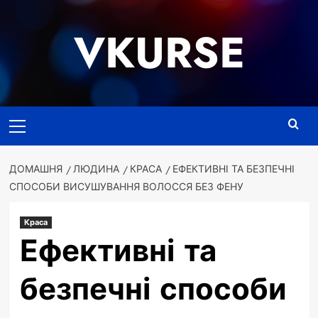
Перейти
до
VKURSE
вмісту
Основне
меню
ДОМАШНЯ
ЛЮДИНА
КРАСА
ЕФЕКТИВНІ ТА БЕЗПЕЧНІ
СПОСОБИ ВИСУШУВАННЯ ВОЛОССЯ БЕЗ ФЕНУ
Краса
Ефективні та
безпечні способи