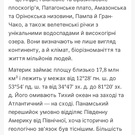
плоскогір’я, Патагонське плато, Амазонська
та Орінокська низовини, Пампа й Гран-
Чако, а також велетенські річки з
унікальними водоспадами й високогірні
озера. Вони визначають не лише вигляд
континенту, а й клімат, біорізноманіття та
життя мільйонів людей.
Материк займає площу близько 17,8 млн
км² і лежить у межах від 12°28′ пн. ш. до
53°54′ пд. ш. та від 34°47′ зх. д. до 81°20′ зх.
д. Його омивають Тихий океан на заході та
Атлантичний — на сході. Панамський
перешийок умовно відділяє Південну
Америку від Північної, хоча історично й
геологічно зв’язок був тіснішим. Більшість