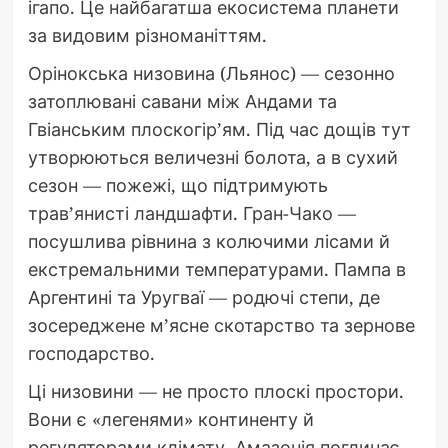
ігапо. Це найбагатша екосистема планети
за видовим різноманіттям.
Орінокська низовина (Льянос) — сезонно
затоплювані савани між Андами та
Гвіанським плоскогір’ям. Під час дощів тут
утворюються величезні болота, а в сухий
сезон — пожежі, що підтримують
трав’янисті ландшафти. Гран-Чако —
посушлива рівнина з колючими лісами й
екстремальними температурами. Пампа в
Аргентині та Уругваї — родючі степи, де
зосереджене м’ясне скотарство та зернове
господарство.
Ці низовини — не просто плоскі простори.
Вони є «легенями» континенту й
регуляторами клімату. Амазонія поглинає