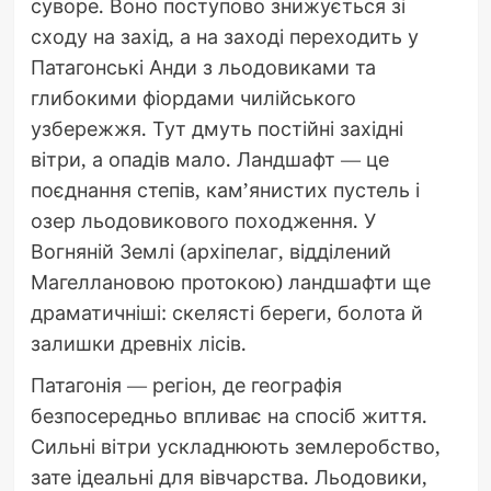
суворе. Воно поступово знижується зі
сходу на захід, а на заході переходить у
Патагонські Анди з льодовиками та
глибокими фіордами чилійського
узбережжя. Тут дмуть постійні західні
вітри, а опадів мало. Ландшафт — це
поєднання степів, кам’янистих пустель і
озер льодовикового походження. У
Вогняній Землі (архіпелаг, відділений
Магеллановою протокою) ландшафти ще
драматичніші: скелясті береги, болота й
залишки древніх лісів.
Патагонія — регіон, де географія
безпосередньо впливає на спосіб життя.
Сильні вітри ускладнюють землеробство,
зате ідеальні для вівчарства. Льодовики,