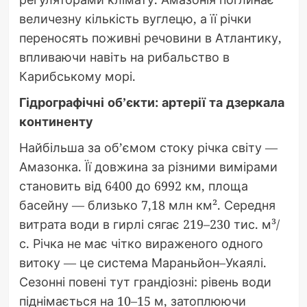
величезну кількість вуглецю, а її річки
переносять поживні речовини в Атлантику,
впливаючи навіть на рибальство в
Карибському морі.
Гідрографічні об’єкти: артерії та дзеркала
континенту
Найбільша за об’ємом стоку річка світу —
Амазонка. Її довжина за різними вимірами
становить від 6400 до 6992 км, площа
басейну — близько 7,18 млн км². Середня
витрата води в гирлі сягає 219–230 тис. м³/
с. Річка не має чітко вираженого одного
витоку — це система Мараньйон–Укаялі.
Сезонні повені тут грандіозні: рівень води
піднімається на 10–15 м, затоплюючи