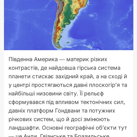
Південна Америка — материк різких
контрастів, де найдовша гірська система
планети стискає західний край, а на сході й
у центрі простягаються давні плоскогір’я та
найбільші низовини світу. Її рельєф
сформувався під впливом тектонічних сил,
давніх платформ Гондвани та потужних
річкових систем, що й досі змінюють
ландшафти. Основні географічні об’єкти тут
— це Анди, Гвіанське та Бразильське