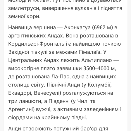
землетруси, виверження вулканів і підняття
земної кори.
Найвища вершина — Аконкагуа (6962 м) в
аргентинських Андах. Вона розташована в
Кордильєрі-Фронталь і є найвищою точкою
Західної півкулі за межами Гімалаїв. У
Центральних Андах лежить Альтиплано —
високогірне плато заввишки 3500–4000 м,
де розташована Ла-Пас, одна з найвищих
столиць світу. Північні Анди (у Колумбії,
Еквадорі, Венесуелі) розгалужуються на
три ланцюги, а Південні (у Чилі та
Аргентині) вужчі, з активним заледенінням і
фіордами на крайньому півдні.
Анди створюють потужний бар’єр для