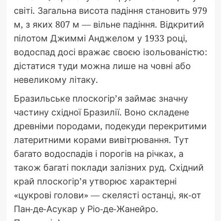
світі. Загальна висота падіння становить 979
м, з яких 807 м — вільне падіння. Відкритий
пілотом Джиммі Анджелом у 1933 році,
водоспад досі вражає своєю ізольованістю:
дістатися туди можна лише на човні або
невеликому літаку.
Бразильське плоскогір’я займає значну
частину східної Бразилії. Воно складене
древніми породами, подекуди перекритими
латеритними корами вивітрювання. Тут
багато водоспадів і порогів на річках, а
також багаті поклади залізних руд. Східний
край плоскогір’я утворює характерні
«цукрові голови» — скелясті останці, як-от
Пан-де-Асукар у Ріо-де-Жанейро.