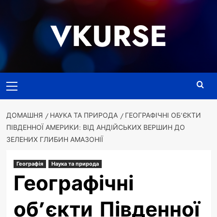
Перейти
до
VKURSE
вмісту
Основне
меню
ДОМАШНЯ
НАУКА ТА ПРИРОДА
ГЕОГРАФІЧНІ ОБ’ЄКТИ
ПІВДЕННОЇ АМЕРИКИ: ВІД АНДІЙСЬКИХ ВЕРШИН ДО
ЗЕЛЕНИХ ГЛИБИН АМАЗОНІЇ
Географія
Наука та природа
Географічні
об’єкти Південної