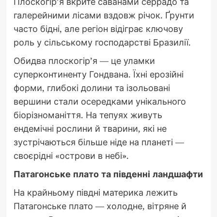
Плоскогір’я вкрите саванами серрадо та
галерейними лісами вздовж річок. Ґрунти
часто бідні, але регіон відіграє ключову
роль у сільському господарстві Бразилії.
Обидва плоскогір’я — це уламки
суперконтиненту Гондвана. Їхні ерозійні
форми, глибокі долини та ізольовані
вершини стали осередками унікального
біорізноманіття. На тепуях живуть
ендемічні рослини й тварини, які не
зустрічаються більше ніде на планеті —
своєрідні «острови в небі».
Патагонське плато та південні ландшафти
На крайньому півдні материка лежить
Патагонське плато — холодне, вітряне й