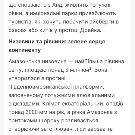
що сповзають з Анд, живлять потужні
річки, а національні парки приваблюють
туристів, які хочуть побачити айсберги в
озерах або китів у протоці Дрейка.
Низовини та рівнини: зелене серце
континенту
Амазонська низовина — найбільша рівнина
світу, площею понад 5 млн км². Вона
утворилася в прогині
Південноамериканської платформи,
заповненому потужними алювіальними
відкладами. Клімат екваторіальний, опадів
понад 2000 мм на рік, а річка Амазонка з
притоками щороку розливається,
створюючи затоплювані ліси варзеа та