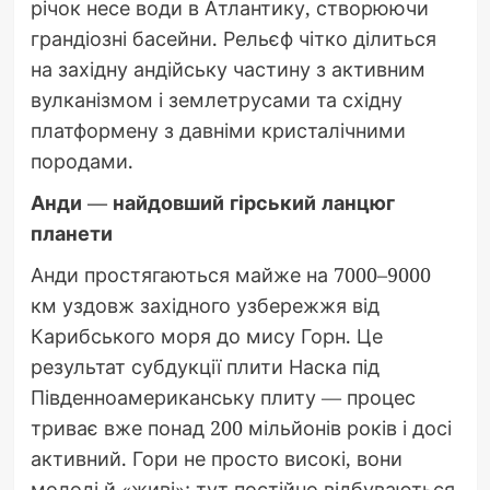
річок несе води в Атлантику, створюючи
грандіозні басейни. Рельєф чітко ділиться
на західну андійську частину з активним
вулканізмом і землетрусами та східну
платформену з давніми кристалічними
породами.
Анди — найдовший гірський ланцюг
планети
Анди простягаються майже на 7000–9000
км уздовж західного узбережжя від
Карибського моря до мису Горн. Це
результат субдукції плити Наска під
Південноамериканську плиту — процес
триває вже понад 200 мільйонів років і досі
активний. Гори не просто високі, вони
молоді й «живі»: тут постійно відбуваються