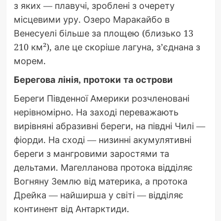
з яких — плавучі, зроблені з очерету
місцевими уру. Озеро Маракайбо в
Венесуелі більше за площею (близько 13
210 км²), але це скоріше лагуна, з’єднана з
морем.
Берегова лінія, протоки та острови
Береги Південної Америки розчленовані
нерівномірно. На заході переважають
вирівняні абразивні береги, на півдні Чилі —
фіорди. На сході — низинні акумулятивні
береги з мангровими заростями та
дельтами. Магелланова протока відділяє
Вогняну Землю від материка, а протока
Дрейка — найширша у світі — відділяє
континент від Антарктиди.