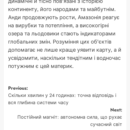
динамічні й тісно пов’язані з історією
континенту, його народами та майбутнім.
Анди продовжують рости, Амазонія реагує
на вирубки та потепління, а високогірні
озера та льодовики стають індикаторами
глобальних змін. Розуміння цих об’єктів
допомагає не лише краще уявити карту, а й
усвідомити, наскільки тендітним і водночас
потужним є цей материк.
Post
Previous:
Скільки хвилин у 24 годинах: точна відповідь і
navigation
вся глибина системи часу
Next:
Постійний магніт: автономна сила, що рухає
сучасний світ