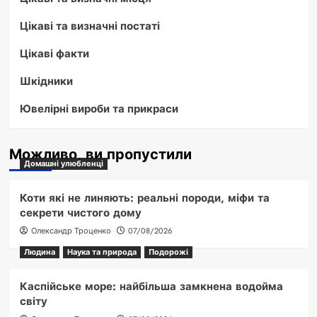
Цікаві та визначні постаті
Цікаві факти
Шкідники
Ювелірні вироби та прикраси
Можливо, ви пропустили
Домашні улюбленці
Коти які не линяють: реальні породи, міфи та
секрети чистого дому
Олександр Троценко
07/08/2026
Людина
Наука та природа
Подорожі
Каспійське море: найбільша замкнена водойма
світу