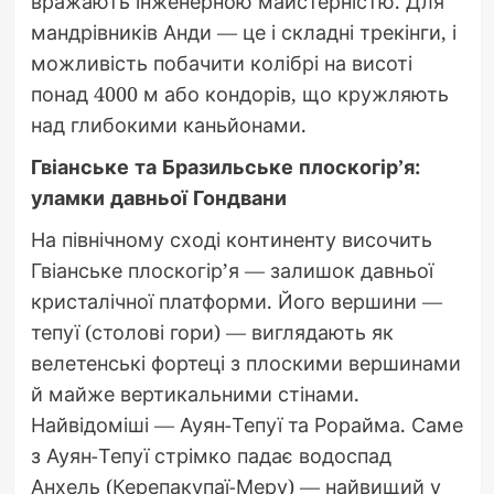
вражають інженерною майстерністю. Для
мандрівників Анди — це і складні трекінги, і
можливість побачити колібрі на висоті
понад 4000 м або кондорів, що кружляють
над глибокими каньйонами.
Гвіанське та Бразильське плоскогір’я:
уламки давньої Гондвани
На північному сході континенту височить
Гвіанське плоскогір’я — залишок давньої
кристалічної платформи. Його вершини —
тепуї (столові гори) — виглядають як
велетенські фортеці з плоскими вершинами
й майже вертикальними стінами.
Найвідоміші — Ауян-Тепуї та Рорайма. Саме
з Ауян-Тепуї стрімко падає водоспад
Анхель (Керепакупаї-Меру) — найвищий у