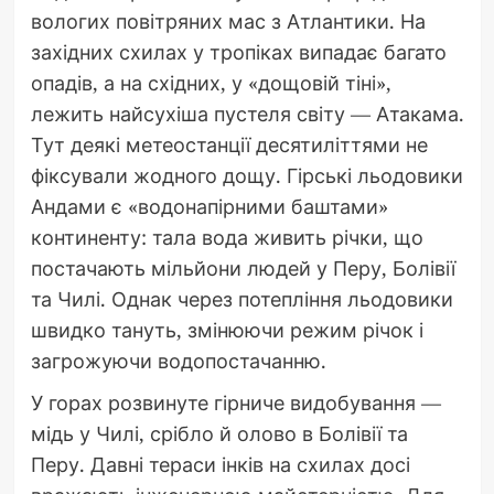
вологих повітряних мас з Атлантики. На
західних схилах у тропіках випадає багато
опадів, а на східних, у «дощовій тіні»,
лежить найсухіша пустеля світу — Атакама.
Тут деякі метеостанції десятиліттями не
фіксували жодного дощу. Гірські льодовики
Андами є «водонапірними баштами»
континенту: тала вода живить річки, що
постачають мільйони людей у Перу, Болівії
та Чилі. Однак через потепління льодовики
швидко тануть, змінюючи режим річок і
загрожуючи водопостачанню.
У горах розвинуте гірниче видобування —
мідь у Чилі, срібло й олово в Болівії та
Перу. Давні тераси інків на схилах досі