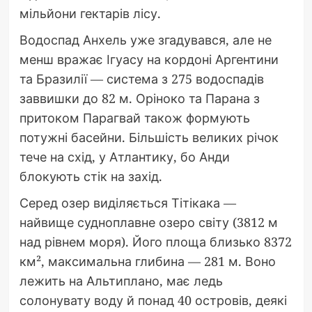
мільйони гектарів лісу.
Водоспад Анхель уже згадувався, але не
менш вражає Ігуасу на кордоні Аргентини
та Бразилії — система з 275 водоспадів
заввишки до 82 м. Оріноко та Парана з
притоком Парагвай також формують
потужні басейни. Більшість великих річок
тече на схід, у Атлантику, бо Анди
блокують стік на захід.
Серед озер виділяється Тітікака —
найвище судноплавне озеро світу (3812 м
над рівнем моря). Його площа близько 8372
км², максимальна глибина — 281 м. Воно
лежить на Альтиплано, має ледь
солонувату воду й понад 40 островів, деякі