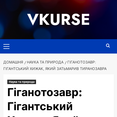
Перейти
до
VKURSE
вмісту
Основне
меню
ДОМАШНЯ
НАУКА ТА ПРИРОДА
ГІГАНОТОЗАВР:
ГІГАНТСЬКИЙ ХИЖАК, ЯКИЙ ЗАТЬМАРИВ ТИРАНОЗАВРА
Наука та природа
Гіганотозавр:
Гігантський