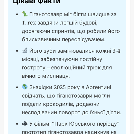
Цікаві Факти
Гіганотозавр міг бігти швидше за
T. rex завдяки легшій будові,
досягаючи спринтів, що робили його
блискавичним переслідувачем.
Його зуби замінювалися кожні 3-4
місяці, забезпечуючи постійну
гостроту – еволюційний трюк для
вічного мисливця.
Знахідки 2025 року в Аргентині
свідчать, що гіганотозаври могли
поїдати крокодилів, додаючи
несподіваний поворот до їхньої дієти.
У фільмі “Парк Юрського періоду”
прототип гіганотозавра надихнув на