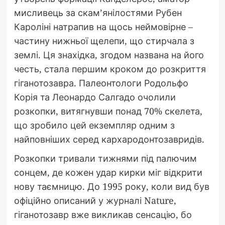
мисливець за скам’янілостями Рубен
Кароліні натрапив на щось неймовірне –
частину нижньої щелепи, що стирчала з
землі. Ця знахідка, згодом названа на його
честь, стала першим кроком до розкриття
гіганотозавра. Палеонтологи Родольфо
Корія та Леонардо Салгадо очолили
розкопки, витягнувши понад 70% скелета,
що зробило цей екземпляр одним з
найповніших серед кархародонтозавридів.
Розкопки тривали тижнями під палючим
сонцем, де кожен удар кирки міг відкрити
нову таємницю. До 1995 року, коли вид був
офіційно описаний у журналі Nature,
гіганотозавр вже викликав сенсацію, бо