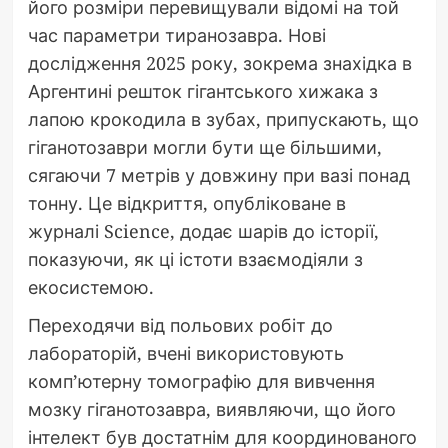
його розміри перевищували відомі на той
час параметри тиранозавра. Нові
дослідження 2025 року, зокрема знахідка в
Аргентині решток гігантського хижака з
лапою крокодила в зубах, припускають, що
гіганотозаври могли бути ще більшими,
сягаючи 7 метрів у довжину при вазі понад
тонну. Це відкриття, опубліковане в
журналі Science, додає шарів до історії,
показуючи, як ці істоти взаємодіяли з
екосистемою.
Переходячи від польових робіт до
лабораторій, вчені використовують
комп’ютерну томографію для вивчення
мозку гіганотозавра, виявляючи, що його
інтелект був достатнім для координованого