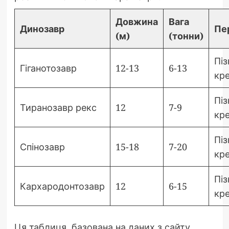
Довжина
Вага
Динозавр
Пе
(м)
(тонни)
Піз
Гіганотозавр
12-13
6-13
кр
Піз
Тиранозавр рекс
12
7-9
кр
Піз
Спінозавр
15-18
7-20
кр
Піз
Кархародонтозавр
12
6-15
кр
Ця таблиця, базована на даних з сайту