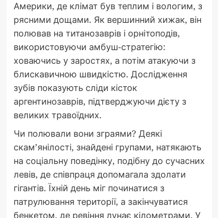
Америки, де клімат був теплим і вологим, з
рясними дощами. Як вершинний хижак, він
полював на титанозаврів і орнітоподів,
використовуючи амбуш-стратегію:
ховаючись у заростях, а потім атакуючи з
блискавичною швидкістю. Дослідження
зубів показують сліди кісток
аргентинозаврів, підтверджуючи дієту з
великих травоїдних.
Чи полювали вони зграями? Деякі
скам’янілості, знайдені групами, натякають
на соціальну поведінку, подібну до сучасних
левів, де співпраця допомагала здолати
гігантів. Їхній день міг починатися з
патрулювання території, а закінчуватися
бенкетом, де ревіння лунає кілометрами. У