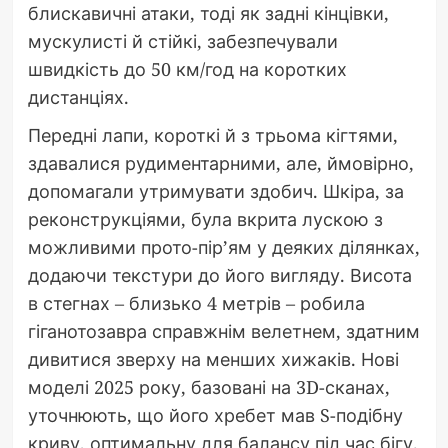
блискавичні атаки, тоді як задні кінцівки,
мускулисті й стійкі, забезпечували
швидкість до 50 км/год на коротких
дистанціях.
Передні лапи, короткі й з трьома кігтями,
здавалися рудиментарними, але, ймовірно,
допомагали утримувати здобич. Шкіра, за
реконструкціями, була вкрита лускою з
можливими прото-пір’ям у деяких ділянках,
додаючи текстури до його вигляду. Висота
в стегнах – близько 4 метрів – робила
гіганотозавра справжнім велетнем, здатним
дивитися зверху на менших хижаків. Нові
моделі 2025 року, базовані на 3D-сканах,
уточнюють, що його хребет мав S-подібну
криву, оптимальну для балансу під час бігу.