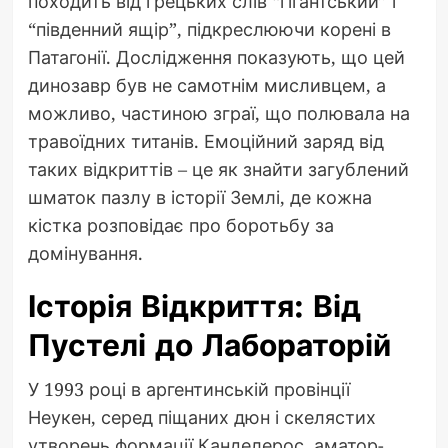
походить від грецьких слів “гігантський” і
“південний ящір”, підкреслюючи корені в
Патагонії. Дослідження показують, що цей
динозавр був не самотнім мисливцем, а
можливо, частиною зграї, що полювала на
травоїдних титанів. Емоційний заряд від
таких відкриттів – це як знайти загублений
шматок пазлу в історії Землі, де кожна
кістка розповідає про боротьбу за
домінування.
Історія Відкриття: Від
Пустелі до Лабораторій
У 1993 році в аргентинській провінції
Неукен, серед піщаних дюн і скелястих
утворень формації Канделерос, аматор-