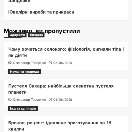
Шкідники
Ювелірні вироби та прикраси
Можливо, ви пропустили
Здоров'я
Людина
Чому хочеться солоного: фізіологія, сигнали тіла і
як діяти
Олександр Троценко
06/08/2026
Наука та природа
Пустеля Сахара: найбільша спекотна пустеля
планети
Олександр Троценко
06/08/2026
Їжа та кулінарія
Броколі рецепт: ідеальне приготування за 15
хвилин