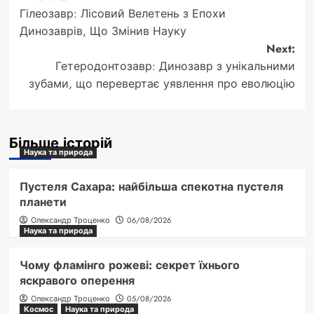
Post
Гілеозавр: Лісовий Велетень з Епохи
navigation
Динозаврів, Що Змінив Науку
Next:
Гетеродонтозавр: Динозавр з унікальними
зубами, що перевертає уявлення про еволюцію
Більше історій
Наука та природа
Пустеля Сахара: найбільша спекотна пустеля
планети
Олександр Троценко
06/08/2026
Наука та природа
Чому фламінго рожеві: секрет їхнього
яскравого оперення
Олександр Троценко
05/08/2026
Космос
Наука та природа