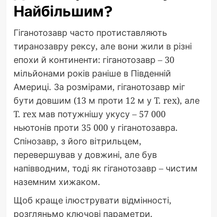
Найбільшим?
Гіганотозавр часто протиставляють
тиранозавру рексу, але вони жили в різні
епохи й континенти: гіганотозавр – 30
мільйонами років раніше в Південній
Америці. За розмірами, гіганотозавр міг
бути довшим (13 м проти 12 м у T. rex), але
T. rex мав потужнішу укусу – 57 000
ньютонів проти 35 000 у гіганотозавра.
Спінозавр, з його вітрильцем,
перевершував у довжині, але був
напівводним, тоді як гіганотозавр – чистим
наземним хижаком.
Щоб краще ілюструвати відмінності,
розгляньмо ключові параметри.