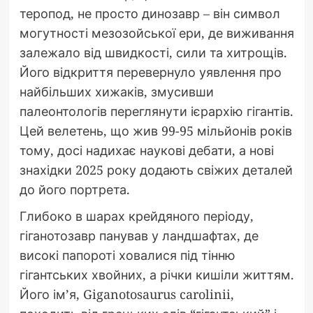
теропод, не просто динозавр – він символ
могутності мезозойської ери, де виживання
залежало від швидкості, сили та хитрощів.
Його відкриття перевернуло уявлення про
найбільших хижаків, змусивши
палеонтологів переглянути ієрархію гігантів.
Цей велетень, що жив 99-95 мільйонів років
тому, досі надихає наукові дебати, а нові
знахідки 2025 року додають свіжих деталей
до його портрета.
Глибоко в шарах крейдяного періоду,
гіганотозавр панував у ландшафтах, де
високі папороті ховалися під тінню
гігантських хвойних, а річки кишіли життям.
Його ім’я, Giganotosaurus carolinii,