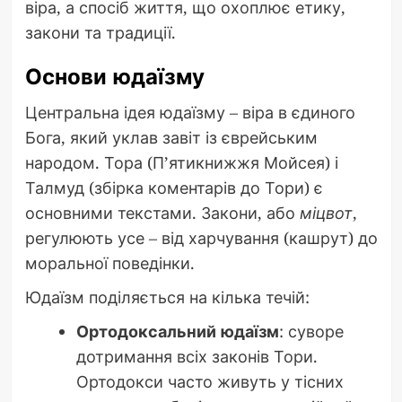
віра, а спосіб життя, що охоплює етику,
закони та традиції.
Основи юдаїзму
Центральна ідея юдаїзму – віра в єдиного
Бога, який уклав завіт із єврейським
народом. Тора (П’ятикнижжя Мойсея) і
Талмуд (збірка коментарів до Тори) є
основними текстами. Закони, або
міцвот
,
регулюють усе – від харчування (кашрут) до
моральної поведінки.
Юдаїзм поділяється на кілька течій:
Ортодоксальний юдаїзм
: суворе
дотримання всіх законів Тори.
Ортодокси часто живуть у тісних