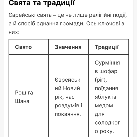
Свята та традиції
Єврейські свята – це не лише релігійні події,
а й спосіб єднання громади. Ось ключові з
них:
Свято
Значення
Традиції
Сурміння
в шофар
Єврейськ
(ріг),
ий Новий
поїдання
Рош га-
рік, час
яблук із
Шана
роздумів і
медом
покаяння.
для
солодког
о року.