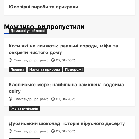
Ювелірні вироби та прикраси
Можливо, ви пропустили
Домашні улюбленці
Коти які не линяють: реальні породи, міфи та
секрети чистого дому
Олександр Троценко
07/08/2026
Людина
Наука та природа
Подорожі
Каспійське море: найбільша замкнена водойма
світу
Олександр Троценко
07/08/2026
Їжа та кулінарія
Дубайський шоколад: історія вірусного десерту
Олександр Троценко
07/08/2026