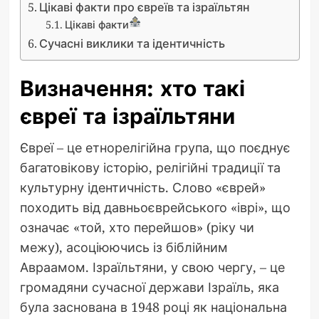
Цікаві факти про євреїв та ізраїльтян
Цікаві факти
Сучасні виклики та ідентичність
Визначення: хто такі
євреї та ізраїльтяни
Євреї – це етнорелігійна група, що поєднує
багатовікову історію, релігійні традиції та
культурну ідентичність. Слово «єврей»
походить від давньоєврейського «іврі», що
означає «той, хто перейшов» (ріку чи
межу), асоціюючись із біблійним
Авраамом. Ізраїльтяни, у свою чергу, – це
громадяни сучасної держави Ізраїль, яка
була заснована в 1948 році як національна