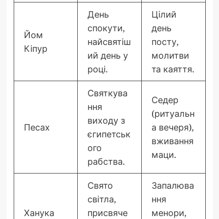
День
Цілий
спокути,
день
Йом
найсвятіш
посту,
Кіпур
ий день у
молитви
році.
та каяття.
Святкува
Седер
ння
(ритуальн
виходу з
Песах
а вечеря),
єгипетськ
вживання
ого
маци.
рабства.
Свято
Запалюва
світла,
ння
Ханука
присвяче
менори,