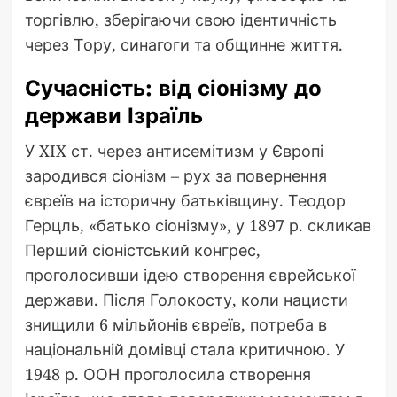
торгівлю, зберігаючи свою ідентичність
через Тору, синагоги та общинне життя.
Сучасність: від сіонізму до
держави Ізраїль
У XIX ст. через антисемітизм у Європі
зародився сіонізм – рух за повернення
євреїв на історичну батьківщину. Теодор
Герцль, «батько сіонізму», у 1897 р. скликав
Перший сіоністський конгрес,
проголосивши ідею створення єврейської
держави. Після Голокосту, коли нацисти
знищили 6 мільйонів євреїв, потреба в
національній домівці стала критичною. У
1948 р. ООН проголосила створення