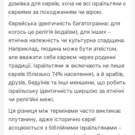
домівка для євреїв, хоча не всі ізраїльтяни є
євреями за походженням чи вірою.
Єврейська ідентичність багатогранна: для
когось це релігія (юдаїзм), для інших –
етнічна належність чи культурна спадщина.
Наприклад, людина може бути атеїстом,
але вважати себе євреєм через родинні
традиції. Ізраїльтяни ж включають не лише
євреїв (близько 74% населення), а й арабів,
друзів, бедуїнів та інші меншини, що робить
ізраїльську ідентичність ширшою за етнічні
чи релігійні межі.
Ця різниця між термінами часто викликає
плутанину, адже історично євреї
асоціюються з біблійними ізраїльтянами –