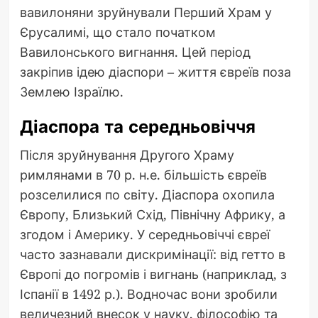
вавилоняни зруйнували Перший Храм у
Єрусалимі, що стало початком
Вавилонського вигнання. Цей період
закріпив ідею діаспори – життя євреїв поза
Землею Ізраїлю.
Діаспора та середньовіччя
Після зруйнування Другого Храму
римлянами в 70 р. н.е. більшість євреїв
розселилися по світу. Діаспора охопила
Європу, Близький Схід, Північну Африку, а
згодом і Америку. У середньовіччі євреї
часто зазнавали дискримінації: від гетто в
Європі до погромів і вигнань (наприклад, з
Іспанії в 1492 р.). Водночас вони зробили
величезний внесок у науку, філософію та