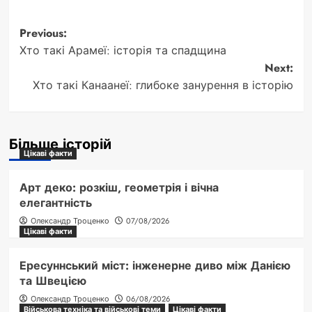
Post
Previous:
Хто такі Арамеї: історія та спадщина
navigation
Next:
Хто такі Канаанеї: глибоке занурення в історію
Більше історій
Цікаві факти
Арт деко: розкіш, геометрія і вічна
елегантність
Олександр Троценко
07/08/2026
Цікаві факти
Ересуннський міст: інженерне диво між Данією
та Швецією
Олександр Троценко
06/08/2026
Військова техніка та військові теми
Цікаві факти