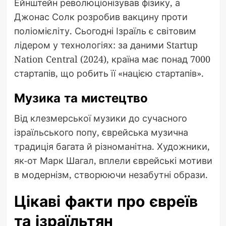
Ейнштейн революціонізував фізику, а
Джонас Солк розробив вакцину проти
поліомієліту. Сьогодні Ізраїль є світовим
лідером у технологіях: за даними Startup
Nation Central (2024), країна має понад 7000
стартапів, що робить її «нацією стартапів».
Музика та мистецтво
Від клезмерської музики до сучасного
ізраїльського попу, єврейська музична
традиція багата й різноманітна. Художники,
як-от Марк Шагал, вплели єврейські мотиви
в модернізм, створюючи незабутні образи.
Цікаві факти про євреїв
та ізраїльтян