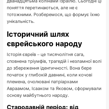
дванадцятьма колінами Ізраїлю. Сьогодні ці
поняття перетинаються, але не є
тотожними. Розберемося, що формує їхню
унікальність.
Історичний шлях
єврейського народу
Історія євреїв – це тисячолітня сага,
сповнена тріумфів, трагедій і незламної волі
до збереження ідентичності. Вона бере
початок у глибокій давнині, коли кочові
племена, очолювані патріархами
Авраамом, Ісааком та Яковом, сформували
основу майбутнього народу.
Стародавній період: від