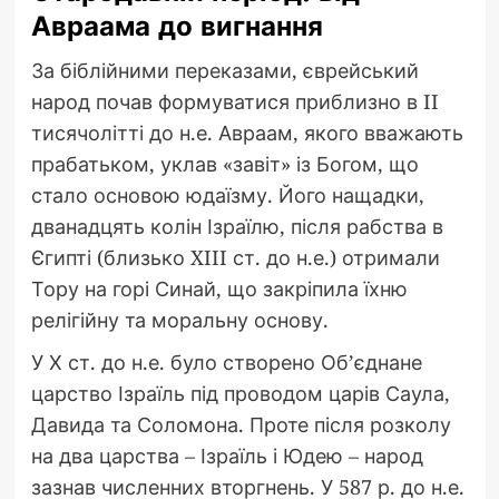
Авраама до вигнання
За біблійними переказами, єврейський
народ почав формуватися приблизно в II
тисячолітті до н.е. Авраам, якого вважають
прабатьком, уклав «завіт» із Богом, що
стало основою юдаїзму. Його нащадки,
дванадцять колін Ізраїлю, після рабства в
Єгипті (близько XIII ст. до н.е.) отримали
Тору на горі Синай, що закріпила їхню
релігійну та моральну основу.
У Х ст. до н.е. було створено Об’єднане
царство Ізраїль під проводом царів Саула,
Давида та Соломона. Проте після розколу
на два царства – Ізраїль і Юдею – народ
зазнав численних вторгнень. У 587 р. до н.е.