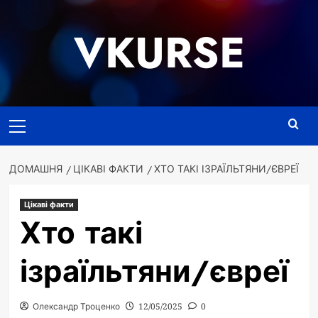
Перейти
до
VKURSE
вмісту
Основне
меню
ДОМАШНЯ
ЦІКАВІ ФАКТИ
ХТО ТАКІ ІЗРАЇЛЬТЯНИ/ЄВРЕЇ
Цікаві факти
Хто такі
ізраїльтяни/євреї
Олександр Троценко
12/05/2025
0