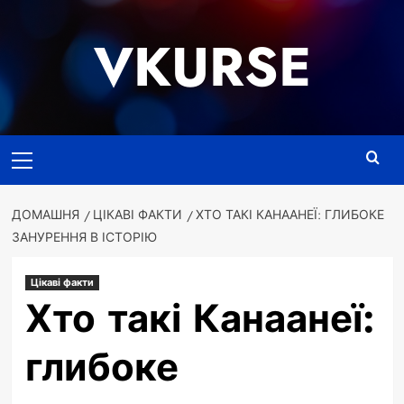
Перейти
до
VKURSE
вмісту
Основне
меню
ДОМАШНЯ
ЦІКАВІ ФАКТИ
ХТО ТАКІ КАНААНЕЇ: ГЛИБОКЕ
ЗАНУРЕННЯ В ІСТОРІЮ
Цікаві факти
Хто такі Канаанеї:
глибоке