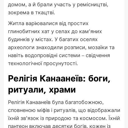
домом, а й брали участь у ремісництві,
зокрема в ткацтві.
Житла варіювалися від простих
глинобитних хат у селах до кам’яних
будинків у містах. У багатих оселях
археологи знаходили розписи, мозаїки та
навіть водопровідні системи – свідчення
технологічної просунутості.
Релігія Канаанеїв: боги,
ритуали, храми
Релігія Канаанеїв була багатобожною,
сповненою міфів і ритуалів, що відображали
їхній зв’язок із природою та космосом. Їхній
пантеон включав десятки богів, кожен із