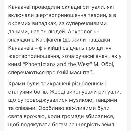
Канаанеї проводили складні ритуали, які
включали жертвоприношення тварин, а в
окремих випадках, за суперечливими
даними, навіть людей. Археологічні
знахідки в Карфагені (де жили нащадки
Канаанеїв – фінікійці) свідчать про дитячі
жертвоприношення, хоча сучасні вчені, як у
книзі “Phoenicians and the West” М. Обрі,
сперечаються про їхній масштаб.
Храми були прикрашені різьбленням і
статуями богів. Жерці виконували ритуали,
що супроводжувалися музикою, танцями
та співами. Особливо важливими були
свята врожаю, коли громади збиралися,
щоб подякувати богам за щедрість землі.