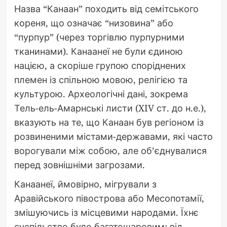
Назва “Канаан” походить від семітського
кореня, що означає “низовина” або
“пурпур” (через торгівлю пурпурними
тканинами). Канаанеї не були єдиною
нацією, а скоріше групою споріднених
племен із спільною мовою, релігією та
культурою. Археологічні дані, зокрема
Тель-ель-Амарнські листи (XIV ст. до н.е.),
вказують на те, що Канаан був регіоном із
розвиненими містами-державами, які часто
ворогували між собою, але об’єднувалися
перед зовнішніми загрозами.
Канаанеї, ймовірно, мігрували з
Аравійського півострова або Месопотамії,
змішуючись із місцевими народами. Їхнє
суспільство було багатошаровим: від