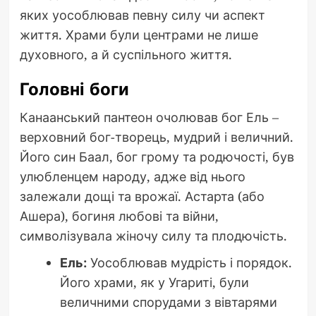
яких уособлював певну силу чи аспект
життя. Храми були центрами не лише
духовного, а й суспільного життя.
Головні боги
Канаанський пантеон очолював бог Ель –
верховний бог-творець, мудрий і величний.
Його син Баал, бог грому та родючості, був
улюбленцем народу, адже від нього
залежали дощі та врожаї. Астарта (або
Ашера), богиня любові та війни,
символізувала жіночу силу та плодючість.
Ель:
Уособлював мудрість і порядок.
Його храми, як у Угариті, були
величними спорудами з вівтарями