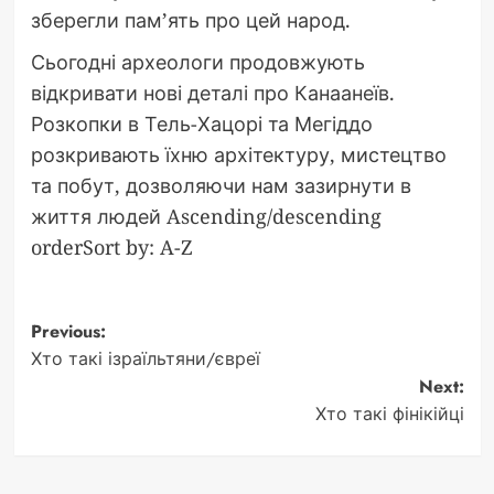
зберегли пам’ять про цей народ.
Сьогодні археологи продовжують
відкривати нові деталі про Канаанеїв.
Розкопки в Тель-Хацорі та Мегіддо
розкривають їхню архітектуру, мистецтво
та побут, дозволяючи нам зазирнути в
життя людей Ascending/descending
orderSort by: A-Z
Post
Previous:
Хто такі ізраїльтяни/євреї
navigation
Next:
Хто такі фінікійці