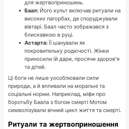
для жертвоприношень.
Баал:
Його культ включав ритуали на
високих пагорбах, де споруджували
вівтарі. Баал часто зображався з
блискавкою в руці.
Астарта:
Її шанували як
покровительку родючості. Жінки
приносили їй дари, просячи здоров’я
та дітей.
Ці боги не лише уособлювали сили
природи, а й впливали на моральні та
соціальні норми. Наприклад, міфи про
боротьбу Баала з богом смерті Мотом
символізували вічний цикл життя та смерті.
Ритуали та жертвоприношення