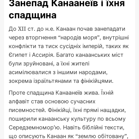
Занепад Канаанеїв і їхня
спадщина
До XII ст. до н.е. Канаан почав занепадати
через вторгнення “народів моря”, внутрішні
конфлікти та тиск сусідніх імперій, таких як
Єгипет і Ассирія. Багато канаанських міст
були зруйновані, а їхні жителі
асимілювалися з іншими народами,
зокрема ізраїльтянами та фінікійцями.
Проте спадщина Канаанеїв жива. Їхній
алфавіт став основою сучасних
писемностей. Фінікійці, їхні прямі нащадки,
поширили канаанську культуру по всьому
Середземномор’ю. Навіть біблійні тексти,
що описують Канаан як “землю обітовану”,