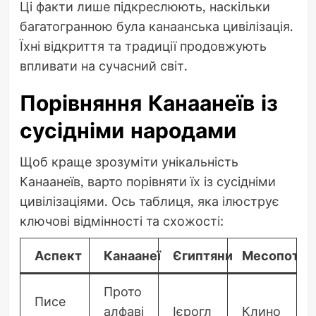
Ці факти лише підкреслюють, наскільки
багатогранною була канаанська цивілізація.
Їхні відкриття та традиції продовжують
впливати на сучасний світ.
Порівняння Канаанеїв із
сусідніми народами
Щоб краще зрозуміти унікальність
Канаанеїв, варто порівняти їх із сусідніми
цивілізаціями. Ось таблиця, яка ілюструє
ключові відмінності та схожості:
Аспект
Канаанеї
Єгиптяни
Месопотам
Прото
Писе
алфаві
Ієрогл
Клино