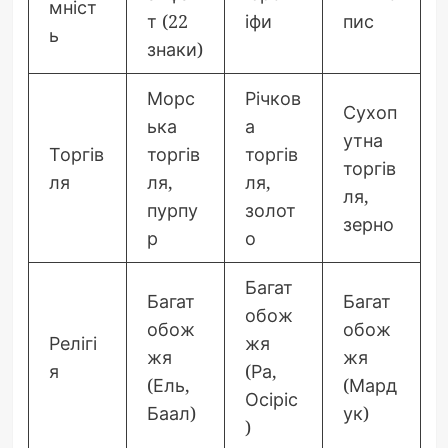
мніст
т (22
іфи
пис
ь
знаки)
Морс
Річков
Сухоп
ька
а
утна
Торгів
торгів
торгів
торгів
ля
ля,
ля,
ля,
пурпу
золот
зерно
р
о
Багат
Багат
Багат
обож
обож
обож
Релігі
жя
жя
жя
я
(Ра,
(Ель,
(Мард
Осіріс
Баал)
ук)
)