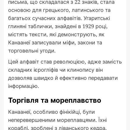
письма, що складалася з 22 знаків, стала
основою для грецького, латинського та
багатьох сучасних алфавітів. Угаритські
глиняні таблички, знайдені в 1929 році,
містять тексти, які демонструють, як
Канаанеї записували міфи, закони та
торговельні угоди.
Цей алфавіт став революцією, адже замість
складних ієрогліфів чи клинопису він
дозволяв швидко й ефективно передавати
інформацію.
Торгівля та мореплавство
Канаанеї, особливо фінікійці, були
неперевершеними мореплавцями. Їхні
кораблі, зроблені з ліванського кедра,