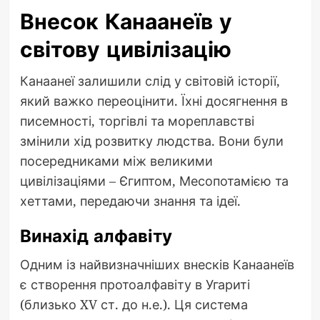
Внесок Канаанеїв у
світову цивілізацію
Канаанеї залишили слід у світовій історії,
який важко переоцінити. Їхні досягнення в
писемності, торгівлі та мореплавстві
змінили хід розвитку людства. Вони були
посередниками між великими
цивілізаціями – Єгиптом, Месопотамією та
хеттами, передаючи знання та ідеї.
Винахід алфавіту
Одним із найвизначніших внесків Канаанеїв
є створення протоалфавіту в Угариті
(близько XV ст. до н.е.). Ця система