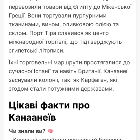
перевозили товари від Єгипту до Мікенської
Греції. Вони торгували пурпурними
тканинами, вином, оливковою олією та
склом. Порт Тіра славився як центр
міжнародної торгівлі, що підтверджують
єгипетські літописи.
Їхні торговельні маршрути простягалися до
сучасної Іспанії та навіть Британії. Канаанеї
заснували колонії, такі як Карфаген, які
згодом стали потужними державами.
Цікаві факти про
Канаанеїв
Чи знали ви?
– Канаанеї винайшли пурпурний барвник,