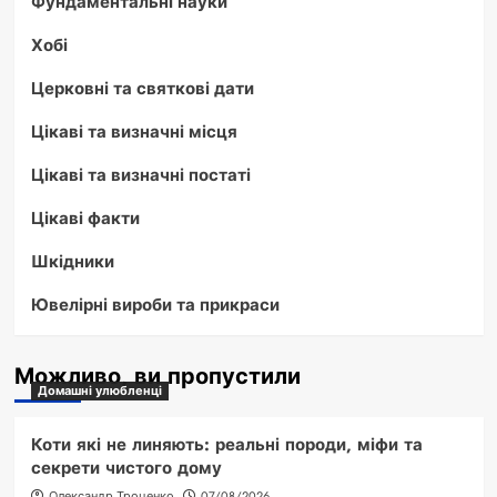
Фундаментальні науки
Хобі
Церковні та святкові дати
Цікаві та визначні місця
Цікаві та визначні постаті
Цікаві факти
Шкідники
Ювелірні вироби та прикраси
Можливо, ви пропустили
Домашні улюбленці
Коти які не линяють: реальні породи, міфи та
секрети чистого дому
Олександр Троценко
07/08/2026