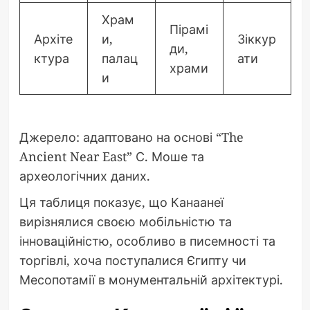
Храм
Пірамі
Архіте
и,
Зіккур
ди,
ктура
палац
ати
храми
и
Джерело: адаптовано на основі “The
Ancient Near East” С. Моше та
археологічних даних.
Ця таблиця показує, що Канаанеї
вирізнялися своєю мобільністю та
інноваційністю, особливо в писемності та
торгівлі, хоча поступалися Єгипту чи
Месопотамії в монументальній архітектурі.