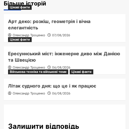
Більше історій
Цікаві факти
Арт деко: розкіш, геометрія і вічна
елегантність
Олександр Троценко
07/08/2026
Цікаві факти
Ересуннський міст: інженерне диво між Данією
та Швецією
Олександр Троценко
06/08/2026
Військова техніка та військові теми
Цікаві факти
Літак судного дня: що це і як працює
Олександр Троценко
06/08/2026
Залишити відповідь