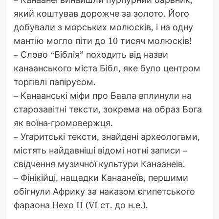
який коштував дорожче за золото. Його
добували з морських молюсків, і на одну
мантію могло піти до 10 тисяч молюсків!
– Слово “Біблія” походить від назви
канаанського міста Бібл, яке було центром
торгівлі папірусом.
– Канаанські міфи про Баала вплинули на
старозавітні тексти, зокрема на образ Бога
як воїна-громовержця.
– Угаритські тексти, знайдені археологами,
містять найдавніші відомі нотні записи –
свідчення музичної культури Канаанеїв.
– Фінікійці, нащадки Канаанеїв, першими
обігнули Африку за наказом єгипетського
фараона Нехо II (VI ст. до н.е.).