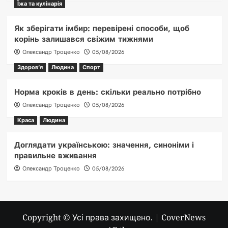
Їжа та кулінарія
Як зберігати імбир: перевірені способи, щоб
корінь залишався свіжим тижнями
Олександр Троценко
05/08/2026
Здоров'я
Людина
Спорт
Норма кроків в день: скільки реально потрібно
Олександр Троценко
05/08/2026
Краса
Людина
Доглядати українською: значення, синоніми і
правильне вживання
Олександр Троценко
05/08/2026
Copyright © Усі права захищено.
|
CoverNews