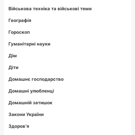
Військова техніка та військові теми
Географія
Гороскоп
Гуманітарні науки
Дім
Діти
Домашнє господарство
Домашні улюбленці
Домашній затишок
Закони України
Здоров'я