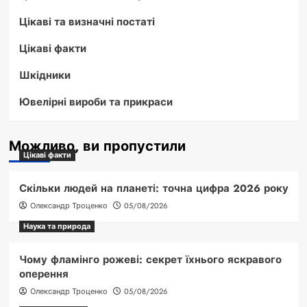
Цікаві та визначні постаті
Цікаві факти
Шкідники
Ювелірні вироби та прикраси
Можливо, ви пропустили
Цікаві факти
Скільки людей на планеті: точна цифра 2026 року
Олександр Троценко
05/08/2026
Наука та природа
Чому фламінго рожеві: секрет їхнього яскравого
оперення
Олександр Троценко
05/08/2026