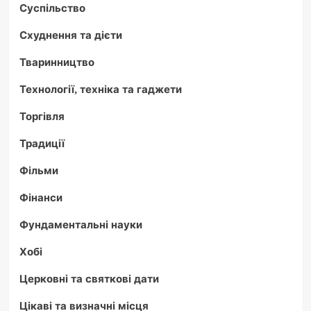
Суспільство
Схуднення та дієти
Тваринництво
Технології, техніка та гаджети
Торгівля
Традиції
Фільми
Фінанси
Фундаментальні науки
Хобі
Церковні та святкові дати
Цікаві та визначні місця