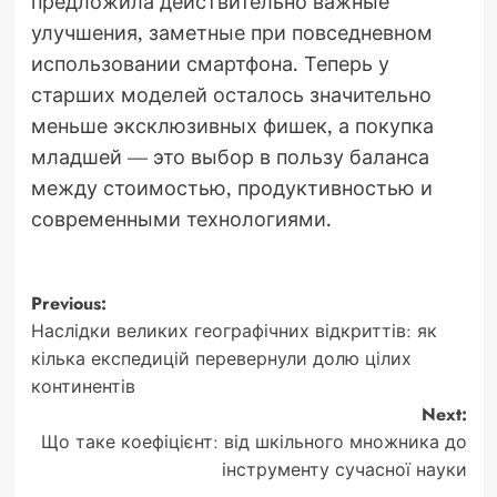
предложила действительно важные
улучшения, заметные при повседневном
использовании смартфона. Теперь у
старших моделей осталось значительно
меньше эксклюзивных фишек, а покупка
младшей — это выбор в пользу баланса
между стоимостью, продуктивностью и
современными технологиями.
Post
Previous:
Наслідки великих географічних відкриттів: як
navigation
кілька експедицій перевернули долю цілих
континентів
Next:
Що таке коефіцієнт: від шкільного множника до
інструменту сучасної науки