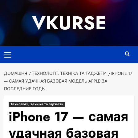
Перейти
до
VKURSE
вмісту
Основне
меню
ДОМАШНЯ
ТЕХНОЛОГІЇ, ТЕХНІКА ТА ГАДЖЕТИ
IPHONE 17
— САМАЯ УДАЧНАЯ БАЗОВАЯ МОДЕЛЬ APPLE ЗА
ПОСЛЕДНИЕ ГОДЫ
Технології, техніка та гаджети
iPhone 17 — самая
удачная базовая