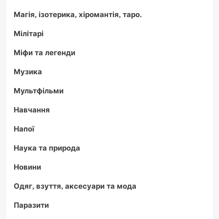
Магія, ізотерика, хіромантія, таро.
Мілітарі
Міфи та легенди
Музика
Мультфільми
Навчання
Напої
Наука та природа
Новини
Одяг, взуття, аксесуари та мода
Паразити