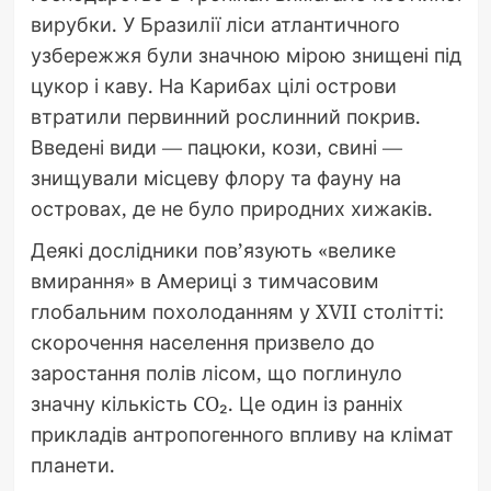
вирубки. У Бразилії ліси атлантичного
узбережжя були значною мірою знищені під
цукор і каву. На Карибах цілі острови
втратили первинний рослинний покрив.
Введені види — пацюки, кози, свині —
знищували місцеву флору та фауну на
островах, де не було природних хижаків.
Деякі дослідники пов’язують «велике
вмирання» в Америці з тимчасовим
глобальним похолоданням у XVII столітті:
скорочення населення призвело до
заростання полів лісом, що поглинуло
значну кількість CO₂. Це один із ранніх
прикладів антропогенного впливу на клімат
планети.