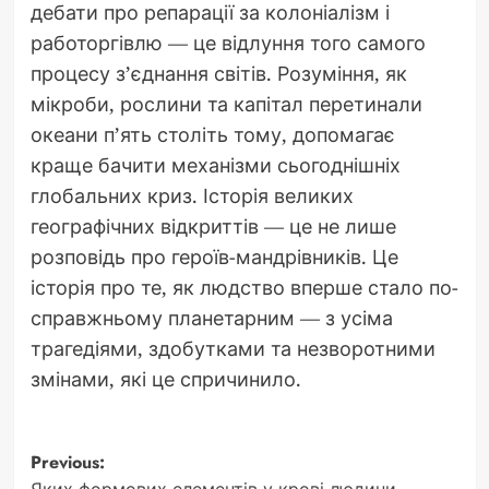
дебати про репарації за колоніалізм і
работоргівлю — це відлуння того самого
процесу з’єднання світів. Розуміння, як
мікроби, рослини та капітал перетинали
океани п’ять століть тому, допомагає
краще бачити механізми сьогоднішніх
глобальних криз. Історія великих
географічних відкриттів — це не лише
розповідь про героїв-мандрівників. Це
історія про те, як людство вперше стало по-
справжньому планетарним — з усіма
трагедіями, здобутками та незворотними
змінами, які це спричинило.
Post
Previous: