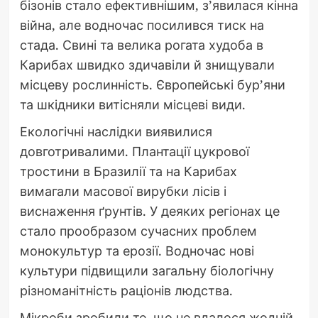
бізонів стало ефективнішим, з’явилася кінна
війна, але водночас посилився тиск на
стада. Свині та велика рогата худоба в
Карибах швидко здичавіли й знищували
місцеву рослинність. Європейські бур’яни
та шкідники витісняли місцеві види.
Екологічні наслідки виявилися
довготривалими. Плантації цукрової
тростини в Бразилії та на Карибах
вимагали масової вирубки лісів і
виснаження ґрунтів. У деяких регіонах це
стало прообразом сучасних проблем
монокультур та ерозії. Водночас нові
культури підвищили загальну біологічну
різноманітність раціонів людства.
Мікроби зробили те, що не вдалося жодній