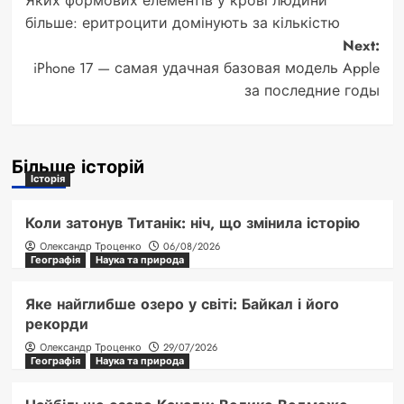
Яких формових елементів у крові людини
navigation
більше: еритроцити домінують за кількістю
Next:
iPhone 17 — самая удачная базовая модель Apple
за последние годы
Більше історій
Історія
Коли затонув Титанік: ніч, що змінила історію
Олександр Троценко
06/08/2026
Географія
Наука та природа
Яке найглибше озеро у світі: Байкал і його
рекорди
Олександр Троценко
29/07/2026
Географія
Наука та природа