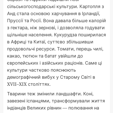
сільськогосподарські культури. Картопля з
Анд стала основою харчування в Ірландії,
Пруссії та Росії. Вона давала більше калорій
з гектара, ніж зернові, і дозволяла годувати
щільніше населення. Кукурудза поширилася
в Африці та Китаї, суттєво збільшивши
продовольчі ресурси. Томати, перець чилі,
какао, тютюн та батат увійшли до
європейських і азійських раціонів. Саме ці
культури частково пояснюють
демографічний вибух у Старому Світі в
XVII–XIX століттях.
Тварини теж змінили ландшафти. Коні,
завезені іспанцями, трансформували життя
індіанців Великих рівнин — полювання на