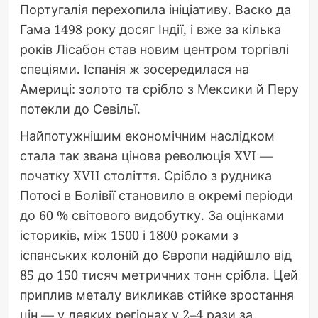
Португалія перехопила ініціативу. Васко да
Гама 1498 року досяг Індії, і вже за кілька
років Лісабон став новим центром торгівлі
спеціями. Іспанія ж зосередилася на
Америці: золото та срібло з Мексики й Перу
потекли до Севільї.
Найпотужнішим економічним наслідком
стала так звана цінова революція XVI —
початку XVII століття. Срібло з рудника
Потосі в Болівії становило в окремі періоди
до 60 % світового видобутку. За оцінками
істориків, між 1500 і 1800 роками з
іспанських колоній до Європи надійшло від
85 до 150 тисяч метричних тонн срібла. Цей
приплив металу викликав стійке зростання
цін — у деяких регіонах у 2–4 рази за