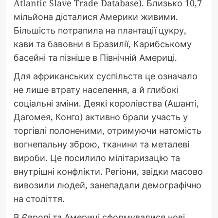
Atlantic Slave Trade Database). Близько 10,7
мільйона дісталися Америки живими.
Більшість потрапила на плантації цукру,
кави та бавовни в Бразилії, Карибському
басейні та пізніше в Північній Америці.
Для африканських суспільств це означало
не лише втрату населення, а й глибокі
соціальні зміни. Деякі королівства (Ашанті,
Дагомея, Конго) активно брали участь у
торгівлі полоненими, отримуючи натомість
вогнепальну зброю, тканини та металеві
вироби. Це посилило мілітаризацію та
внутрішні конфлікти. Регіони, звідки масово
вивозили людей, занепадали демографічно
на століття.
В Європі та Америці сформувалися нові