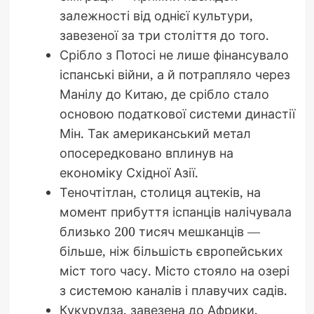
залежності від однієї культури,
завезеної за три століття до того.
Срібло з Потосі не лише фінансувало
іспанські війни, а й потрапляло через
Манілу до Китаю, де срібло стало
основою податкової системи династії
Мін. Так американський метал
опосередковано вплинув на
економіку Східної Азії.
Теночтітлан, столиця ацтеків, на
момент прибуття іспанців налічувала
близько 200 тисяч мешканців —
більше, ніж більшість європейських
міст того часу. Місто стояло на озері
з системою каналів і плавучих садів.
Кукурудза, завезена до Африки,