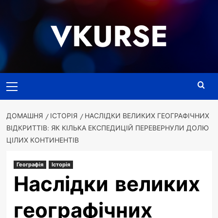
Перейти
до
VKURSE
вмісту
Основне
меню
ДОМАШНЯ
ІСТОРІЯ
НАСЛІДКИ ВЕЛИКИХ ГЕОГРАФІЧНИХ
ВІДКРИТТІВ: ЯК КІЛЬКА ЕКСПЕДИЦІЙ ПЕРЕВЕРНУЛИ ДОЛЮ
ЦІЛИХ КОНТИНЕНТІВ
Географія
Історія
Наслідки великих
географічних