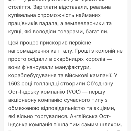
століття. Зарплати відставали, реальна
купівельна спроможність найманих
працівників падала, а землевласники та
купці, які володіли товарами, багатіли.
Цей процес прискорив первісне
нагромадження капіталу. Гроші з колоній не
просто осідали в скарбницях королів —
вони фінансували мануфактури,
кораблебудування та військові кампанії. У
1602 році голландці створили Об’єднану
Ост-Індську компанію (VOC) — першу
акціонерну компанію сучасного типу з
обмеженою відповідальністю та акціями,
які вільно торгувалися. Англійська Ост-
Індська компанія пішла тим самим шляхом.