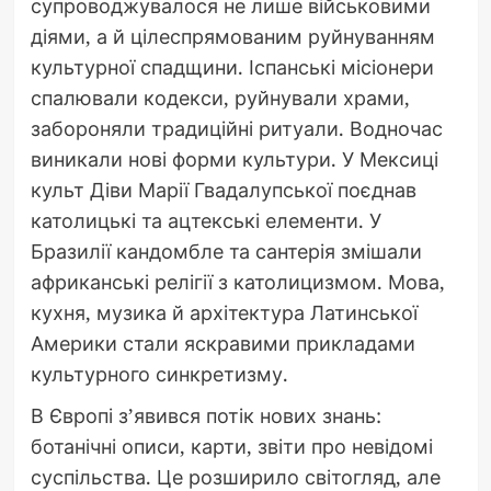
супроводжувалося не лише військовими
діями, а й цілеспрямованим руйнуванням
культурної спадщини. Іспанські місіонери
спалювали кодекси, руйнували храми,
забороняли традиційні ритуали. Водночас
виникали нові форми культури. У Мексиці
культ Діви Марії Гвадалупської поєднав
католицькі та ацтекські елементи. У
Бразилії кандомбле та сантерія змішали
африканські релігії з католицизмом. Мова,
кухня, музика й архітектура Латинської
Америки стали яскравими прикладами
культурного синкретизму.
В Європі з’явився потік нових знань:
ботанічні описи, карти, звіти про невідомі
суспільства. Це розширило світогляд, але