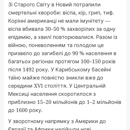
Зі Старого Світу в Новий потрапили
смертельні хвороби: віспа, кір, грип, тиф.
Корінні американці не мали імунітету —
віспа вбивала 30–50 % захворілих за одну
епідемію, а хвилі повторювалися. Разом із
війною, поневоленням та голодом це
призвело до загибелі до 90 % населення в
багатьох регіонах протягом 100–150 років
після 1492 року. У Карибському басейні
таїно майже повністю зникли вже до
середини XVI століття. У Центральній
Мексиці населення скоротилося з
приблизно 15–20 мільйонів до 1–2 мільйонів
до 1600 року.
У зворотному напрямку з Америки до
Євразії та Африки надійшли нові