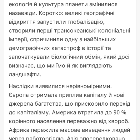
екологія й культура планети змінилися
назавжди. Коротко: великі географічні
відкриття запустили глобалізацію,
створили перші трансокеанські колоніальні
імперії, спричинили одну з найбільших
демографічних катастроф в історії та
започаткували біологічний обмін, який досі
визначає, що ми їмо й як виглядають
ландшафти.
Наслідки виявилися нерівномірними.
Європа отримала приплив капіталу й нові
джерела багатства, що прискорило перехід
до капіталізму. Америка втратила до 90 %
корінного населення переважно від хвороб.
Африка пережила масове виведення людей
через работоргівлю. Азія опосередковано