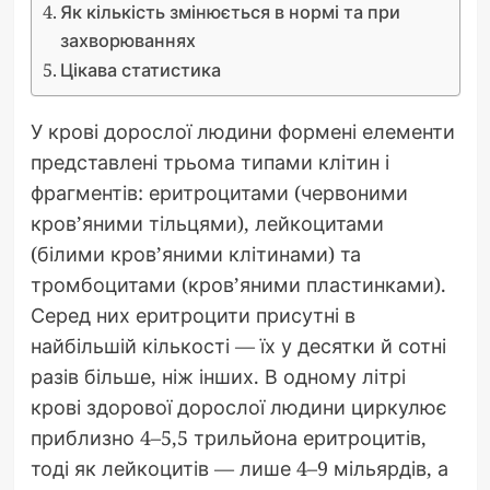
Як кількість змінюється в нормі та при
захворюваннях
Цікава статистика
У крові дорослої людини формені елементи
представлені трьома типами клітин і
фрагментів: еритроцитами (червоними
кров’яними тільцями), лейкоцитами
(білими кров’яними клітинами) та
тромбоцитами (кров’яними пластинками).
Серед них еритроцити присутні в
найбільшій кількості — їх у десятки й сотні
разів більше, ніж інших. В одному літрі
крові здорової дорослої людини циркулює
приблизно 4–5,5 трильйона еритроцитів,
тоді як лейкоцитів — лише 4–9 мільярдів, а