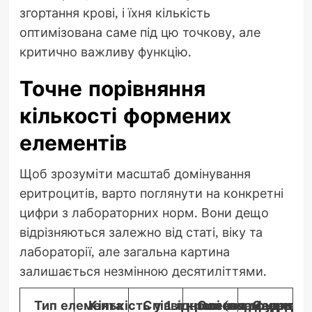
згортання крові, і їхня кількість
оптимізована саме під цю точкову, але
критично важливу функцію.
Точне порівняння
кількості формених
елементів
Щоб зрозуміти масштаб домінування
еритроцитів, варто поглянути на конкретні
цифри з лабораторних норм. Вони дещо
відрізняються залежно від статі, віку та
лабораторії, але загальна картина
залишається незмінною десятиліттями.
Тип елемента
Кількість у 1 л крові (норма для д
Співвідношення до еритро
Основна функція
Середня 