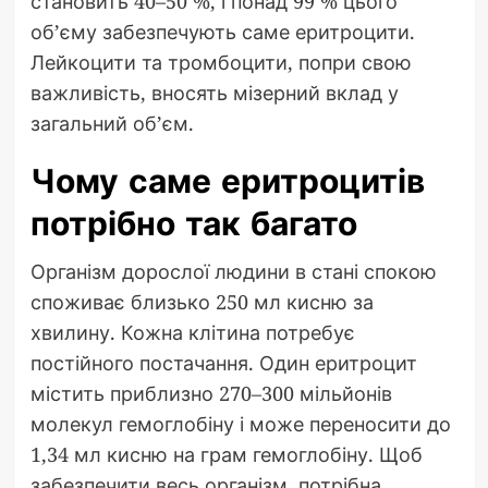
становить 40–50 %, і понад 99 % цього
об’єму забезпечують саме еритроцити.
Лейкоцити та тромбоцити, попри свою
важливість, вносять мізерний вклад у
загальний об’єм.
Чому саме еритроцитів
потрібно так багато
Організм дорослої людини в стані спокою
споживає близько 250 мл кисню за
хвилину. Кожна клітина потребує
постійного постачання. Один еритроцит
містить приблизно 270–300 мільйонів
молекул гемоглобіну і може переносити до
1,34 мл кисню на грам гемоглобіну. Щоб
забезпечити весь організм, потрібна