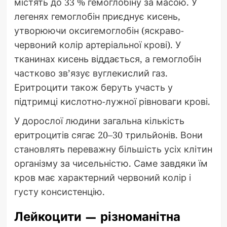
містять до 33 % гемоглобіну за масою. У
легенях гемоглобін приєднує кисень,
утворюючи оксигемоглобін (яскраво-
червоний колір артеріальної крові). У
тканинах кисень віддається, а гемоглобін
частково зв’язує вуглекислий газ.
Еритроцити також беруть участь у
підтримці кислотно-лужної рівноваги крові.
У дорослої людини загальна кількість
еритроцитів сягає 20–30 трильйонів. Вони
становлять переважну більшість усіх клітин
організму за чисельністю. Саме завдяки їм
кров має характерний червоний колір і
густу консистенцію.
Лейкоцити — різноманітна