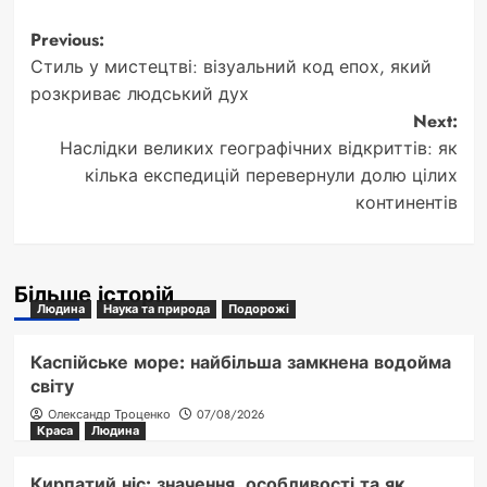
Post
Previous:
Стиль у мистецтві: візуальний код епох, який
navigation
розкриває людський дух
Next:
Наслідки великих географічних відкриттів: як
кілька експедицій перевернули долю цілих
континентів
Більше історій
Людина
Наука та природа
Подорожі
Каспійське море: найбільша замкнена водойма
світу
Олександр Троценко
07/08/2026
Краса
Людина
Кирпатий ніс: значення, особливості та як