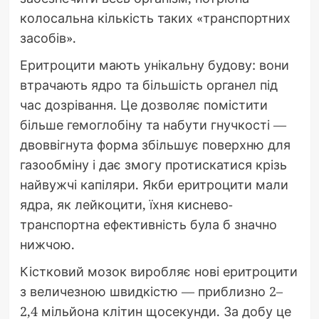
колосальна кількість таких «транспортних
засобів».
Еритроцити мають унікальну будову: вони
втрачають ядро та більшість органел під
час дозрівання. Це дозволяє помістити
більше гемоглобіну та набути гнучкості —
двоввігнута форма збільшує поверхню для
газообміну і дає змогу протискатися крізь
найвужчі капіляри. Якби еритроцити мали
ядра, як лейкоцити, їхня киснево-
транспортна ефективність була б значно
нижчою.
Кістковий мозок виробляє нові еритроцити
з величезною швидкістю — приблизно 2–
2,4 мільйона клітин щосекунди. За добу це