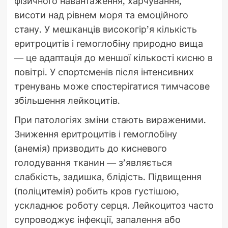
фізичного навантаження, харчування,
висоти над рівнем моря та емоційного
стану. У мешканців високогір’я кількість
еритроцитів і гемоглобіну природно вища
— це адаптація до меншої кількості кисню в
повітрі. У спортсменів після інтенсивних
тренувань може спостерігатися тимчасове
збільшення лейкоцитів.
При патологіях зміни стають вираженими.
Зниження еритроцитів і гемоглобіну
(анемія) призводить до кисневого
голодування тканин — з’являється
слабкість, задишка, блідість. Підвищення
(поліцитемія) робить кров густішою,
ускладнює роботу серця. Лейкоцитоз часто
супроводжує інфекції, запалення або