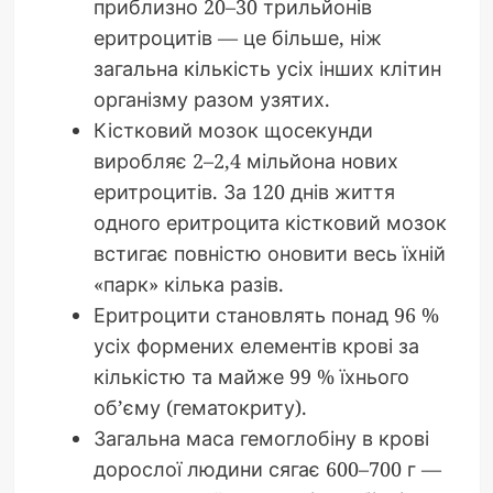
приблизно 20–30 трильйонів
еритроцитів — це більше, ніж
загальна кількість усіх інших клітин
організму разом узятих.
Кістковий мозок щосекунди
виробляє 2–2,4 мільйона нових
еритроцитів. За 120 днів життя
одного еритроцита кістковий мозок
встигає повністю оновити весь їхній
«парк» кілька разів.
Еритроцити становлять понад 96 %
усіх формених елементів крові за
кількістю та майже 99 % їхнього
об’єму (гематокриту).
Загальна маса гемоглобіну в крові
дорослої людини сягає 600–700 г —