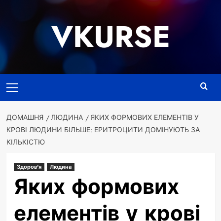
Перейти
до
VKURSE
вмісту
Основне
меню
ДОМАШНЯ
ЛЮДИНА
ЯКИХ ФОРМОВИХ ЕЛЕМЕНТІВ У
КРОВІ ЛЮДИНИ БІЛЬШЕ: ЕРИТРОЦИТИ ДОМІНУЮТЬ ЗА
КІЛЬКІСТЮ
Здоров'я
Людина
Яких формових
елементів у крові