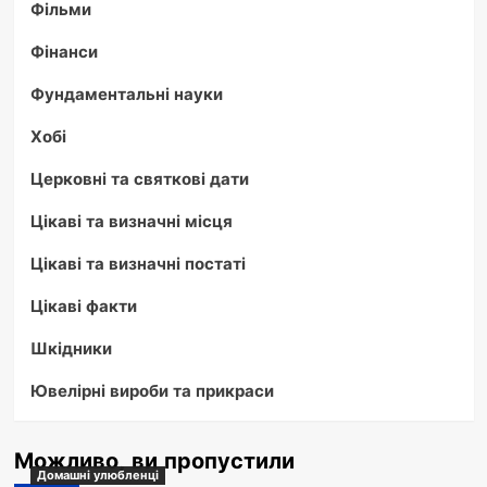
Фільми
Фінанси
Фундаментальні науки
Хобі
Церковні та святкові дати
Цікаві та визначні місця
Цікаві та визначні постаті
Цікаві факти
Шкідники
Ювелірні вироби та прикраси
Можливо, ви пропустили
Домашні улюбленці