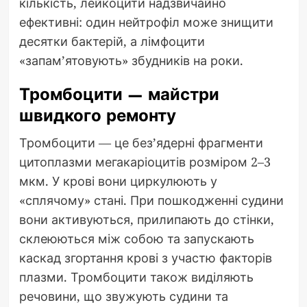
кількість, лейкоцити надзвичайно
ефективні: один нейтрофіл може знищити
десятки бактерій, а лімфоцити
«запам’ятовують» збудників на роки.
Тромбоцити — майстри
швидкого ремонту
Тромбоцити — це без’ядерні фрагменти
цитоплазми мегакаріоцитів розміром 2–3
мкм. У крові вони циркулюють у
«сплячому» стані. При пошкодженні судини
вони активуються, прилипають до стінки,
склеюються між собою та запускають
каскад згортання крові з участю факторів
плазми. Тромбоцити також виділяють
речовини, що звужують судини та