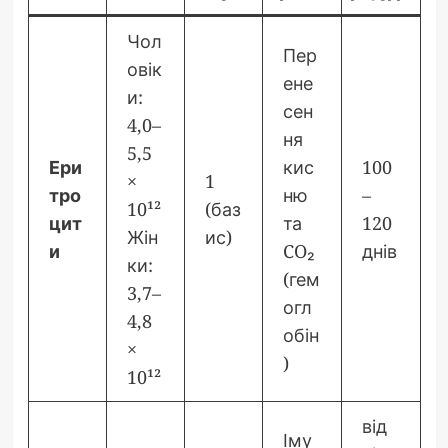
Чол
Пер
овік
ене
и:
сен
4,0–
ня
5,5
Ери
кис
100
×
1
тро
ню
–
10¹²
(баз
цит
та
120
Жін
ис)
и
CO₂
днів
ки:
(гем
3,7–
огл
4,8
обін
×
)
10¹²
від
Іму