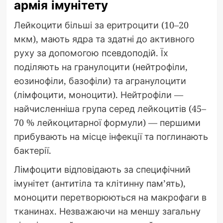
армія імунітету
Лейкоцити більші за еритроцити (10–20
мкм), мають ядра та здатні до активного
руху за допомогою псевдоподій. Їх
поділяють на гранулоцити (нейтрофіли,
еозинофіли, базофіли) та агранулоцити
(лімфоцити, моноцити). Нейтрофіли —
найчисленніша група серед лейкоцитів (45–
70 % лейкоцитарної формули) — першими
прибувають на місце інфекції та поглинають
бактерії.
Лімфоцити відповідають за специфічний
імунітет (антитіла та клітинну пам’ять),
моноцити перетворюються на макрофаги в
тканинах. Незважаючи на меншу загальну