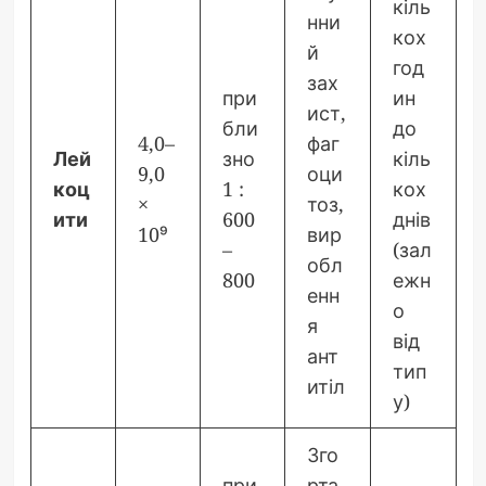
кіль
нни
кох
й
год
зах
при
ин
ист,
бли
до
4,0–
фаг
Лей
зно
кіль
9,0
оци
коц
1 :
кох
×
тоз,
ити
600
днів
10⁹
вир
–
(зал
обл
800
ежн
енн
о
я
від
ант
тип
итіл
у)
Зго
при
рта