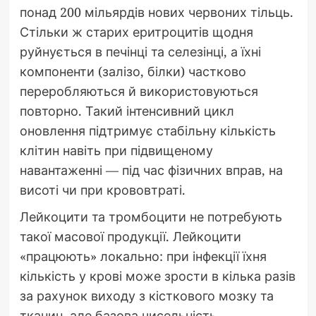
понад 200 мільярдів нових червоних тільць.
Стільки ж старих еритроцитів щодня
руйнується в печінці та селезінці, а їхні
компоненти (залізо, білки) частково
переробляються й використовуються
повторно. Такий інтенсивний цикл
оновлення підтримує стабільну кількість
клітин навіть при підвищеному
навантаженні — під час фізичних вправ, на
висоті чи при крововтраті.
Лейкоцити та тромбоцити не потребують
такої масової продукції. Лейкоцити
«працюють» локально: при інфекції їхня
кількість у крові може зрости в кілька разів
за рахунок виходу з кісткового мозку та
тканин, але базова чисельність