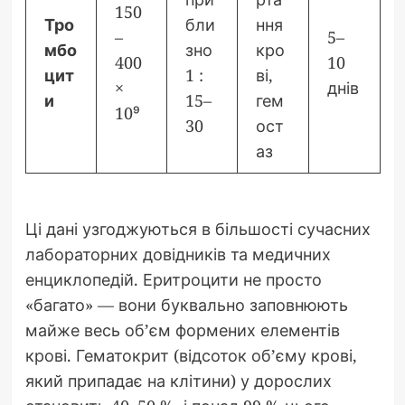
150
Тро
бли
ння
–
5–
мбо
зно
кро
400
10
цит
1 :
ві,
×
днів
и
15–
гем
10⁹
30
ост
аз
Ці дані узгоджуються в більшості сучасних
лабораторних довідників та медичних
енциклопедій. Еритроцити не просто
«багато» — вони буквально заповнюють
майже весь об’єм формених елементів
крові. Гематокрит (відсоток об’єму крові,
який припадає на клітини) у дорослих