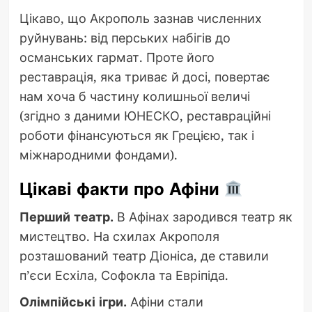
Цікаво, що Акрополь зазнав численних
руйнувань: від перських набігів до
османських гармат. Проте його
реставрація, яка триває й досі, повертає
нам хоча б частину колишньої величі
(згідно з даними ЮНЕСКО, реставраційні
роботи фінансуються як Грецією, так і
міжнародними фондами).
Цікаві факти про Афіни
Перший театр.
В Афінах зародився театр як
мистецтво. На схилах Акрополя
розташований театр Діоніса, де ставили
п’єси Есхіла, Софокла та Евріпіда.
Олімпійські ігри.
Афіни стали