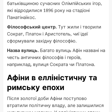
батьківщиною сучасних Олімпійських ігор,
які відродилися 1896 року на стадіоні
Панатінаїкос.
Філософський центр.
Тут жили і творили
Сократ, Платон і Аристотель, чиї ідеї
сформували західну філософію.
Назва вулиць.
Багато вулиць Афін названі на
честь античних філософів і героїв,
наприклад, вулиця Сократа чи Платона.
Афіни в елліністичну та
римську епохи
Після золотої доби Афіни поступово
втратили політичну владу, але залишилися