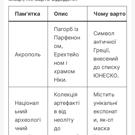
Пам’ятка
Опис
Чому варто від
Пагорб із
Символ
Парфенон
античної
ом,
Греції,
Акрополь
Ерехтейо
внесений
ном і
до списку
храмом
ЮНЕСКО.
Ніки.
Колекція
Містить
Націонал
артефакті
унікальні
ьний
в від
експонат
археологі
неоліту
и, як-от
чний
до
маска