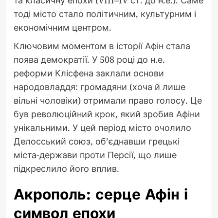
та класичну епохи (VIII–IV ст. до н.е.). Саме
тоді місто стало політичним, культурним і
економічним центром.
Ключовим моментом в історії Афін стала
поява демократії. У 508 році до н.е.
реформи Клісфена заклали основи
народовладдя: громадяни (хоча й лише
вільні чоловіки) отримали право голосу. Це
був революційний крок, який зробив Афіни
унікальними. У цей період місто очолило
Делосський союз, об’єднавши грецькі
міста-держави проти Персії, що лише
підкреслило його вплив.
Акрополь: серце Афін і
символ епохи