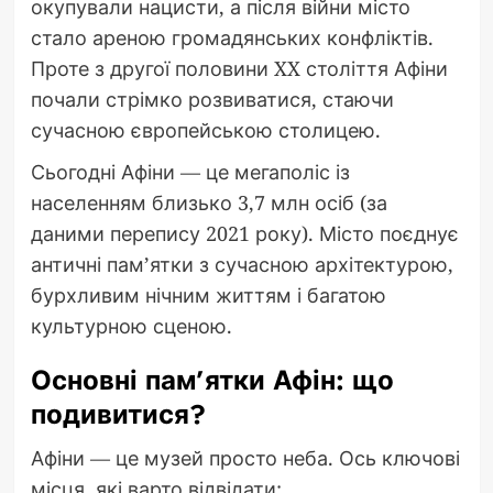
окупували нацисти, а після війни місто
стало ареною громадянських конфліктів.
Проте з другої половини XX століття Афіни
почали стрімко розвиватися, стаючи
сучасною європейською столицею.
Сьогодні Афіни — це мегаполіс із
населенням близько 3,7 млн осіб (за
даними перепису 2021 року). Місто поєднує
античні пам’ятки з сучасною архітектурою,
бурхливим нічним життям і багатою
культурною сценою.
Основні пам’ятки Афін: що
подивитися?
Афіни — це музей просто неба. Ось ключові
місця, які варто відвідати: