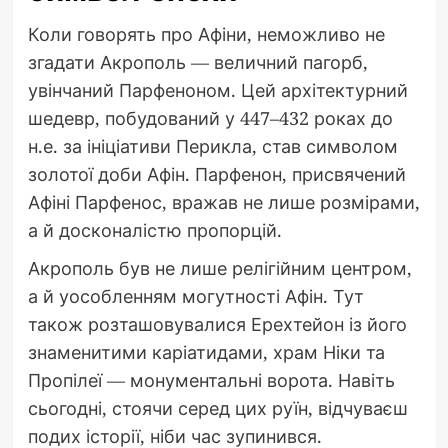
Коли говорять про Афіни, неможливо не
згадати Акрополь — величний пагорб,
увінчаний Парфеноном. Цей архітектурний
шедевр, побудований у 447–432 роках до
н.е. за ініціативи Перикла, став символом
золотої доби Афін. Парфенон, присвячений
Афіні Парфенос, вражав не лише розмірами,
а й досконалістю пропорцій.
Акрополь був не лише релігійним центром,
а й уособленням могутності Афін. Тут
також розташовувалися Ерехтейон із його
знаменитими каріатидами, храм Ніки та
Пропілеї — монументальні ворота. Навіть
сьогодні, стоячи серед цих руїн, відчуваєш
подих історії, ніби час зупинився.