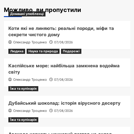
Можливо, ви пропустили
Домашні улюбленці
Коти які не линяють: реальні породи, міфи та
секрети чистого дому
Олександр Троценко
07/08/2026
Людина
Наука та природа
Подорожі
Каспійське море: найбільша замкнена водойма
світу
Олександр Троценко
07/08/2026
Їжа та кулінарія
Дубайський шоколад: історія вірусного десерту
Олександр Троценко
07/08/2026
Їжа та кулінарія