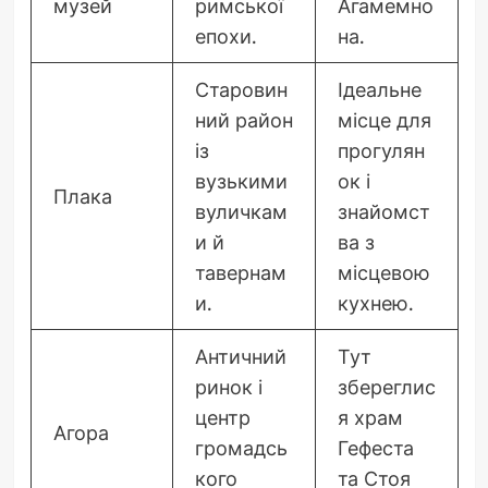
музей
римської
Агамемно
епохи.
на.
Старовин
Ідеальне
ний район
місце для
із
прогулян
вузькими
ок і
Плака
вуличкам
знайомст
и й
ва з
тавернам
місцевою
и.
кухнею.
Античний
Тут
ринок і
збереглис
центр
я храм
Агора
громадсь
Гефеста
кого
та Стоя