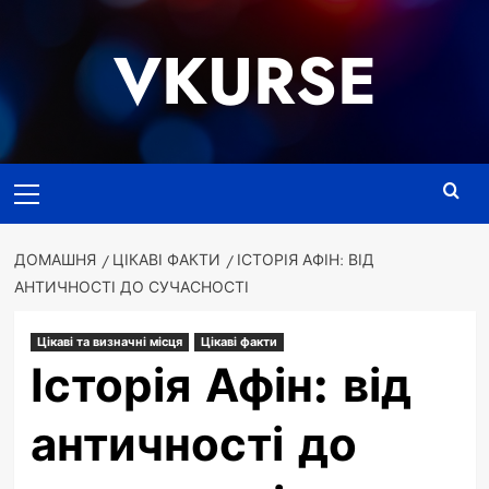
Перейти
до
VKURSE
вмісту
Основне
меню
ДОМАШНЯ
ЦІКАВІ ФАКТИ
ІСТОРІЯ АФІН: ВІД
АНТИЧНОСТІ ДО СУЧАСНОСТІ
Цікаві та визначні місця
Цікаві факти
Історія Афін: від
античності до