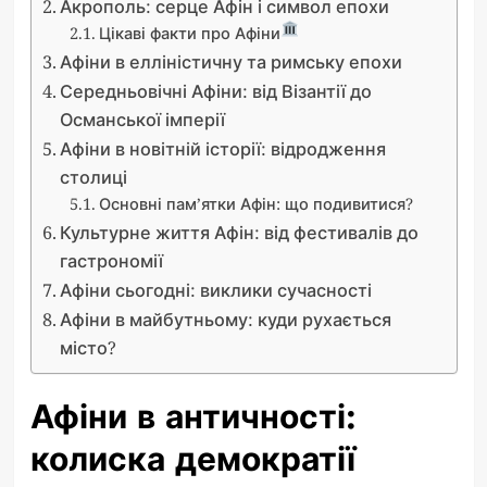
Акрополь: серце Афін і символ епохи
Цікаві факти про Афіни
Афіни в елліністичну та римську епохи
Середньовічні Афіни: від Візантії до
Османської імперії
Афіни в новітній історії: відродження
столиці
Основні пам’ятки Афін: що подивитися?
Культурне життя Афін: від фестивалів до
гастрономії
Афіни сьогодні: виклики сучасності
Афіни в майбутньому: куди рухається
місто?
Афіни в античності:
колиска демократії