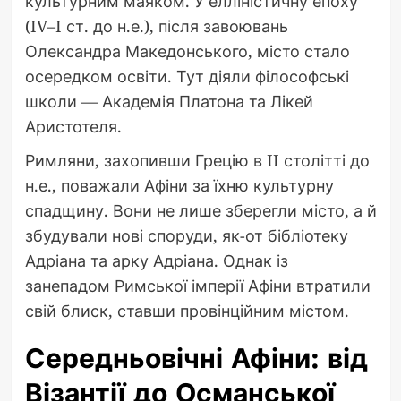
культурним маяком. У елліністичну епоху
(IV–I ст. до н.е.), після завоювань
Олександра Македонського, місто стало
осередком освіти. Тут діяли філософські
школи — Академія Платона та Лікей
Аристотеля.
Римляни, захопивши Грецію в II столітті до
н.е., поважали Афіни за їхню культурну
спадщину. Вони не лише зберегли місто, а й
збудували нові споруди, як-от бібліотеку
Адріана та арку Адріана. Однак із
занепадом Римської імперії Афіни втратили
свій блиск, ставши провінційним містом.
Середньовічні Афіни: від
Візантії до Османської