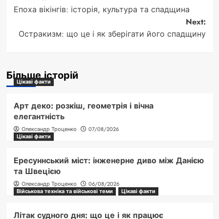
Post
Епоха вікінгів: історія, культура та спадщина
navigation
Next:
Остракизм: що це і як зберігати його спадщину
Більше історій
Цікаві факти
Арт деко: розкіш, геометрія і вічна
елегантність
Олександр Троценко
07/08/2026
Цікаві факти
Ересуннський міст: інженерне диво між Данією
та Швецією
Олександр Троценко
06/08/2026
Військова техніка та військові теми
Цікаві факти
Літак судного дня: що це і як працює