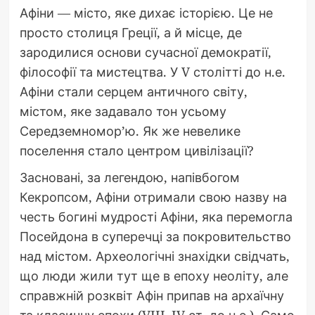
Афіни — місто, яке дихає історією. Це не
просто столиця Греції, а й місце, де
зародилися основи сучасної демократії,
філософії та мистецтва. У V столітті до н.е.
Афіни стали серцем античного світу,
містом, яке задавало тон усьому
Середземномор’ю. Як же невелике
поселення стало центром цивілізації?
Засновані, за легендою, напівбогом
Кекропсом, Афіни отримали свою назву на
честь богині мудрості Афіни, яка перемогла
Посейдона в суперечці за покровительство
над містом. Археологічні знахідки свідчать,
що люди жили тут ще в епоху неоліту, але
справжній розквіт Афін припав на архаїчну