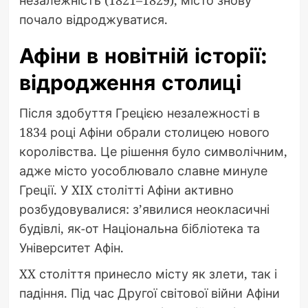
незалежність (1821–1829), місто знову
почало відроджуватися.
Афіни в новітній історії:
відродження столиці
Після здобуття Грецією незалежності в
1834 році Афіни обрали столицею нового
королівства. Це рішення було символічним,
адже місто уособлювало славне минуле
Греції. У XIX столітті Афіни активно
розбудовувалися: з’явилися неокласичні
будівлі, як-от Національна бібліотека та
Університет Афін.
XX століття принесло місту як злети, так і
падіння. Під час Другої світової війни Афіни