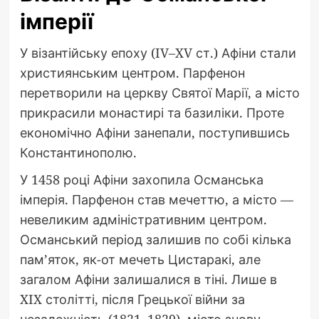
імперії
У візантійську епоху (IV–XV ст.) Афіни стали
християнським центром. Парфенон
перетворили на церкву Святої Марії, а місто
прикрасили монастирі та базиліки. Проте
економічно Афіни занепали, поступившись
Константинополю.
У 1458 році Афіни захопила Османська
імперія. Парфенон став мечеттю, а місто —
невеликим адміністративним центром.
Османський період залишив по собі кілька
пам’яток, як-от мечеть Цистаракі, але
загалом Афіни залишалися в тіні. Лише в
XIX столітті, після Грецької війни за