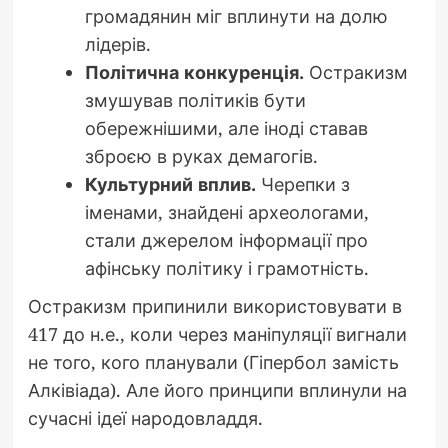
громадянин міг вплинути на долю
лідерів.
Політична конкуренція.
Остракизм
змушував політиків бути
обережнішими, але іноді ставав
зброєю в руках демагогів.
Культурний вплив.
Черепки з
іменами, знайдені археологами,
стали джерелом інформації про
афінську політику і грамотність.
Остракизм припинили використовувати в
417 до н.е., коли через маніпуляції вигнали
не того, кого планували (Гіпербол замість
Алківіада). Але його принципи вплинули на
сучасні ідеї народовладдя.