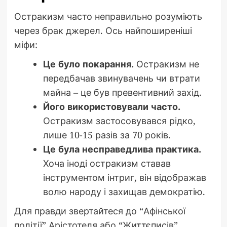
Остракизм часто неправильно розуміють
через брак джерел. Ось найпоширеніші
міфи:
Це було покарання.
Остракизм не
передбачав звинувачень чи втрати
майна – це був превентивний захід.
Його використовували часто.
Остракизм застосовувався рідко,
лише 10-15 разів за 70 років.
Це була несправедлива практика.
Хоча іноді остракизм ставав
інструментом інтриг, він відображав
волю народу і захищав демократію.
Для правди звертайтеся до “Афінської
політії” Арістотеля або “Життєписів”