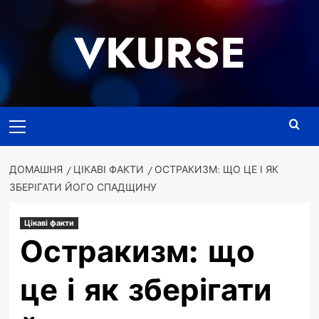
Перейти
до
VKURSE
вмісту
Основне
меню
ДОМАШНЯ
ЦІКАВІ ФАКТИ
ОСТРАКИЗМ: ЩО ЦЕ І ЯК
ЗБЕРІГАТИ ЙОГО СПАДЩИНУ
Цікаві факти
Остракизм: що
це і як зберігати