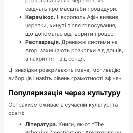
розкопала тисячі черепків, які
свідчать про масштаби процедури.
Керамікос.
Некрополь Афін виявив
черепки, кинуті після голосування,
що допомагає відтворити процес.
Реставрація.
Дренажні системи на
Агорі захищають розкопки від дощів,
а накриття – від сонця.
Ці знахідки розкривають імена, мотивацію
виборців і навіть рівень грамотності афінян.
Популяризація через культуру
Остракизм оживає в сучасній культурі та
освіті:
Література.
Книги, як-от “The
Athenian Constitution” Арістотеля чи