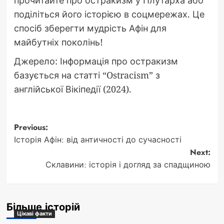
прочитайте про остракизм у Плутарха або
поділіться його історією в соцмережах. Це
спосіб зберегти мудрість Афін для
майбутніх поколінь!
Джерело: Інформація про остракизм
базується на статті “Ostracism” з
англійської Вікіпедії (2024).
Post
Previous:
Історія Афін: від античності до сучасності
navigation
Next:
Склавини: історія і догляд за спадщиною
Більше історій
Цікаві факти