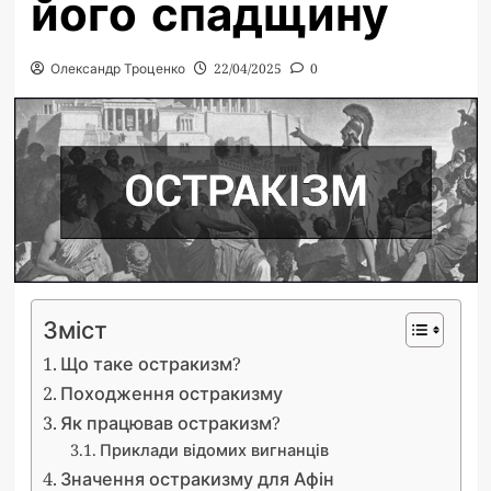
його спадщину
Олександр Троценко
22/04/2025
0
Зміст
Що таке остракизм?
Походження остракизму
Як працював остракизм?
Приклади відомих вигнанців
Значення остракизму для Афін