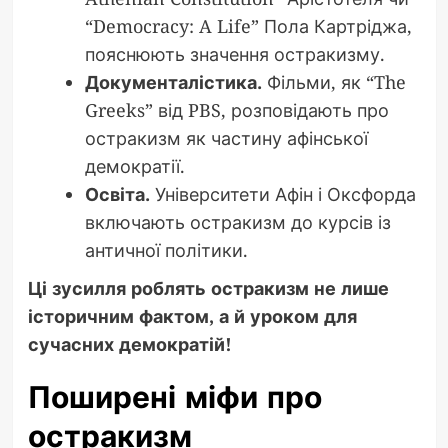
“Democracy: A Life” Пола Картріджа,
пояснюють значення остракизму.
Документалістика.
Фільми, як “The
Greeks” від PBS, розповідають про
остракизм як частину афінської
демократії.
Освіта.
Університети Афін і Оксфорда
включають остракизм до курсів із
античної політики.
Ці зусилля роблять остракизм не лише
історичним фактом, а й уроком для
сучасних демократій!
Поширені міфи про
остракизм