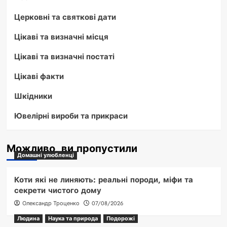
Церковні та святкові дати
Цікаві та визначні місця
Цікаві та визначні постаті
Цікаві факти
Шкідники
Ювелірні вироби та прикраси
Можливо, ви пропустили
Домашні улюбленці
Коти які не линяють: реальні породи, міфи та
секрети чистого дому
Олександр Троценко
07/08/2026
Людина
Наука та природа
Подорожі