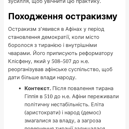
зусилля, щоб увічнити цю практику.
Походження остракизму
Остракизм з’явився в Афінах у період
становлення демократії, коли місто
боролося з тиранією і внутрішніми
чварами. Його приписують реформатору
Клісфену, який у 508–507 до н.е.
реорганізував афінське суспільство, щоб
дати більше влади народу.
Контекст.
Після повалення тирана
Гіппія в 510 до н.е. Афіни переживали
політичну нестабільність. Еліта
(аристократи) і народ (демос)
змагалися за владу, а загроза
повернення тиранії залишалася.