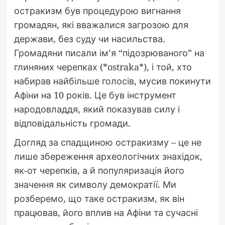
остракизм був процедурою вигнання
громадян, які вважалися загрозою для
держави, без суду чи насильства.
Громадяни писали ім’я “підозрюваного” на
глиняних черепках (*ostraka*), і той, хто
набирав найбільше голосів, мусив покинути
Афіни на 10 років. Це був інструмент
народовладдя, який показував силу і
відповідальність громади.
Догляд за спадщиною остракизму – це не
лише збереження археологічних знахідок,
як-от черепків, а й популяризація його
значення як символу демократії. Ми
розберемо, що таке остракизм, як він
працював, його вплив на Афіни та сучасні