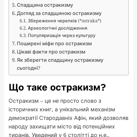
Спадщина остракизму
Догляд за спадщиною остракизму
Збереження черепків (*ostraka*)
Археологічні дослідження
Популяризація через культуру
Поширені міфи про остракизм
Цікаві факти про остракизм
Як зберегти спадщину остракизму
сьогодні?
Що таке остракизм?
Остракизм – це не просто слово з
історичних книг, а унікальний механізм
демократії Стародавніх Афін, який дозволяв
народу захищати місто від потенційних
тиранів. Уведений у 6 столітті до н.е.,