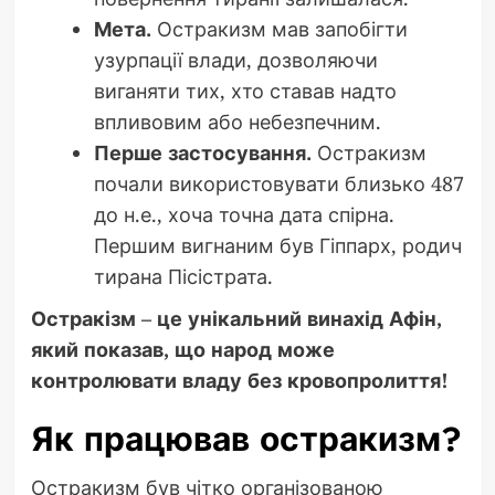
Мета.
Остракизм мав запобігти
узурпації влади, дозволяючи
виганяти тих, хто ставав надто
впливовим або небезпечним.
Перше застосування.
Остракизм
почали використовувати близько 487
до н.е., хоча точна дата спірна.
Першим вигнаним був Гіппарх, родич
тирана Пісістрата.
Остракізм – це унікальний винахід Афін,
який показав, що народ може
контролювати владу без кровопролиття!
Як працював остракизм?
Остракизм був чітко організованою