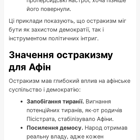
проперсидські настрої, хоча пізніше
його повернули.
Ці приклади показують, що остракизм міг
бути як захистом демократії, так і
інструментом політичних інтриг.
Значення остракизму
для Афін
Остракизм мав глибокий вплив на афінське
суспільство і демократію:
Запобігання тиранії.
Вигнання
потенційних тиранів, як-от родичів
Пісістрата, стабілізувало Афіни.
Посилення демосу.
Народ отримав
реальну владу, адже кожен