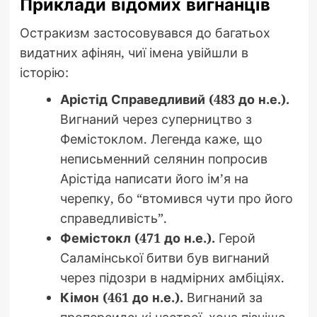
Приклади відомих вигнанців
Остракизм застосовувався до багатьох
видатних афінян, чиї імена увійшли в
історію:
Арістід Справедливий (483 до н.е.).
Вигнаний через суперництво з
Фемістоклом. Легенда каже, що
неписьменний селянин попросив
Арістіда написати його ім’я на
черепку, бо “втомився чути про його
справедливість”.
Фемістокл (471 до н.е.).
Герой
Саламінської битви був вигнаний
через підозри в надмірних амбіціях.
Кімон (461 до н.е.).
Вигнаний за