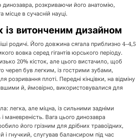
го динозавра, розкриваючи його анатомію,
 місце в сучасній науці.
к із витонченим дизайном
ніші родичі. Його довжина сягала приблизно 4–4,5
кого вовка серед гігантів юрського періоду.
лизько 20% кісток, але цього вистачило, щоб
о череп був легким, із гострими зубами,
 розривання плоті. Передні кінцівки, на відміну
довшими й, ймовірно, використовувалися для
ла: легка, але міцна, із сильними задніми
 і маневреність. Вага цього динозавра
робило його грізним для дрібних травоїдних,
ий і гнучкий, слугував балансиром під час