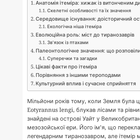
Анатомія ітеміра: хижак із витонченим 
Скелетні особливості та їх значення
Середовище існування: доісторичний ост
Екологічна ніша ітеміра
Еволюційна роль: міст до тиранозаврів
Зв’язок із птахами
Палеонтологічне значення: що розповіл
Суперечки та загадки
Цікаві факти про ітеміра
Порівняння з іншими тероподами
Культурний вплив і сучасне сприйняття
Мільйони років тому, коли Земля була ц
Eotyrannus lengi, блукав лісами та рівн
знайдені на острові Уайт у Великобритан
мезозойської ери. Його ім’я, що переклад
легендарним тиранозавром, але ітемір ма