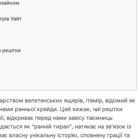
дизайном
рів Уайт
и рештки
арством велетенських ящерів, ітемір, відомий як
инами ранньої крейди. Цей хижак, чиї рештки
ії, відкриває перед нами завісу таємниць
ається як “ранній тиран”, натякає на зв’язок із
є власну унікальну історію, сповнену грації та