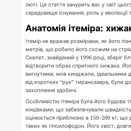
люті. Ця стаття занурить вас у світ цьо
середовище існування, роль у еволюції та
Анатомія ітеміра: хижа
Ітемір не вражав розмірами, як його піз
метрів, що робило його схожим на стрім
Скелет, знайдений у 1996 році, зберіг б
відтворити образ спритного хижака. Йог
вигнутими, мов кинджали, ідеальними для
від коротких “рук” тиранозавра, були 
захоплення здобичі.
Особливістю ітеміра була його будова ті
кінцівками, що забезпечували швидкість
оцінюється приблизно в 150–200 кг, що 
таких як гіпсилофодон. Його хвіст, довг