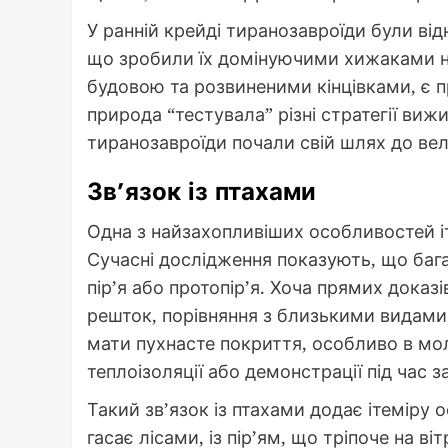
У ранній крейді тиранозавроїди були ві
що зробили їх домінуючими хижаками нап
будовою та розвиненими кінцівками, є 
природа “тестувала” різні стратегії виж
тиранозавроїди почали свій шлях до вели
Зв’язок із птахами
Одна з найзахопливіших особливостей іте
Сучасні дослідження показують, що баг
пір’я або протопір’я. Хоча прямих доказі
решток, порівняння з близькими видами,
мати пухнасте покриття, особливо в мол
теплоізоляції або демонстрації під час з
Такий зв’язок із птахами додає ітеміру 
гасає лісами, із пір’ям, що тріпоче на ві