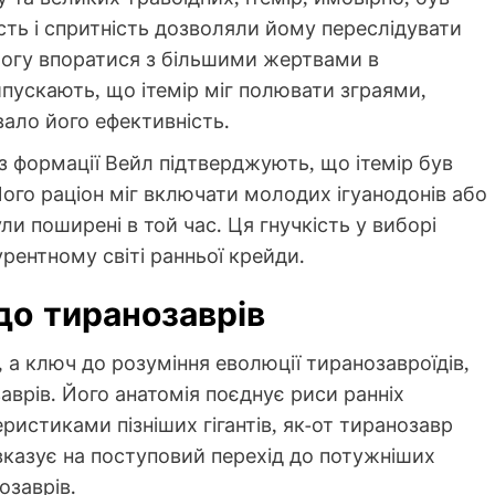
ть і спритність дозволяли йому переслідувати
змогу впоратися з більшими жертвами в
пускають, що ітемір міг полювати зграями,
вало його ефективність.
 із формації Вейл підтверджують, що ітемір був
ого раціон міг включати молодих ігуанодонів або
ли поширені в той час. Ця гнучкість у виборі
рентному світі ранньої крейди.
до тиранозаврів
, а ключ до розуміння еволюції тиранозавроїдів,
аврів. Його анатомія поєднує риси ранніх
еристиками пізніших гігантів, як-от тиранозавр
вказує на поступовий перехід до потужніших
озаврів.