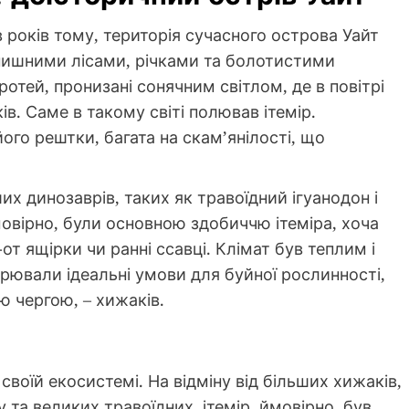
в років тому, територія сучасного острова Уайт
 пишними лісами, річками та болотистими
оротей, пронизані сонячним світлом, де в повітрі
ів. Саме в такому світі полював ітемір.
ого рештки, багата на скам’янілості, що
х динозаврів, таких як травоїдний ігуанодон і
овірно, були основною здобиччю ітеміра, хоча
-от ящірки чи ранні ссавці. Клімат був теплим і
рювали ідеальні умови для буйної рослинності,
ю чергою, – хижаків.
своїй екосистемі. На відміну від більших хижаків,
у та великих травоїдних, ітемір, ймовірно, був