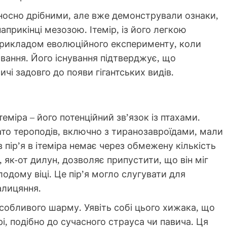
дносно дрібними, але вже демонстрували ознаки,
рикінці мезозою. Ітемір, із його легкою
прикладом еволюційного експерименту, коли
ивання. Його існування підтверджує, що
чі задовго до появи гігантських видів.
міра – його потенційний зв’язок із птахами.
ато тероподів, включно з тиранозавроїдами, мали
в пір’я в ітеміра немає через обмежену кількість
 як-от дилун, дозволяє припустити, що він міг
одому віці. Це пір’я могло слугувати для
алицяння.
особливого шарму. Уявіть собі цього хижака, що
трі, подібно до сучасного страуса чи павича. Ця