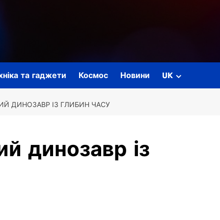
ехніка та гаджети
Космос
Новини
UK
ВИЙ ДИНОЗАВР ІЗ ГЛИБИН ЧАСУ
ий динозавр із