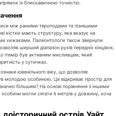
апрямок із блискавичною точністю.
начення
риси між ранніми тероподами та пізнішими
ві кістки мають структуру, яка вказує на
ими хижаками. Палеонтологи також звернули
озволяв ширший діапазон рухів передніх кінцівок,
 що ітемір був активним мисливцем, який
ритність у сутичках.
и ознаки ювенільного віку, що дозволяє
ув молодою особиною. Це відкриває простір для
 значно більшим? На основі порівняння з іншими
 особини могли сягати 6 метрів у довжину, хоча
 доісторичний острів Уайт