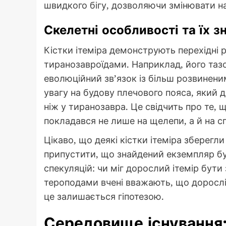
швидкого бігу, дозволяючи змінювати н
Скелетні особливості та їх з
Кістки ітеміра демонструють перехідні 
тиранозавроїдами. Наприклад, його тазо
еволюційний зв’язок із більш розвинен
увагу на будову плечового пояса, який д
ніж у тиранозавра. Це свідчить про те,
покладався не лише на щелепи, а й на сп
Цікаво, що деякі кістки ітеміра зберегл
припустити, що знайдений екземпляр б
спекуляцій: чи міг дорослий ітемір бути
тероподами вчені вважають, що дорослі
це залишається гіпотезою.
Середовище існування: