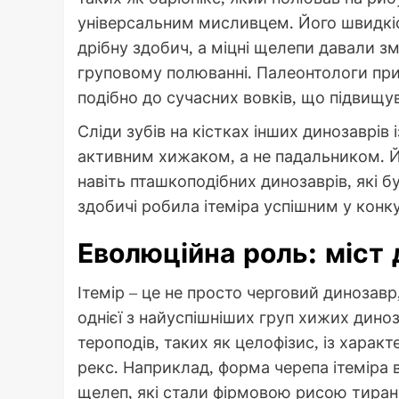
універсальним мисливцем. Його швидкіс
дрібну здобич, а міцні щелепи давали 
груповому полюванні. Палеонтологи при
подібно до сучасних вовків, що підвищу
Сліди зубів на кістках інших динозаврів
активним хижаком, а не падальником. Й
навіть пташкоподібних динозаврів, які бу
здобичі робила ітеміра успішним у конку
Еволюційна роль: міст 
Ітемір – це не просто черговий динозавр
однієї з найуспішніших груп хижих диноз
тероподів, таких як целофізис, із характ
рекс. Наприклад, форма черепа ітеміра 
щелеп, які стали фірмовою рисою тиран