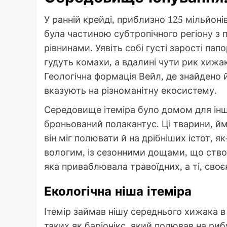
У ранній крейді, приблизно 125 мільйоні
була частиною субтропічного регіону з
рівнинами. Уявіть собі густі зарості пап
гудуть комахи, а вдалині чути рик хижак
Геологічна формація Вейл, де знайдено й
вказують на різноманітну екосистему.
Середовище ітеміра було домом для інши
броньований полакантус. Ці тварини, йм
він міг полювати й на дрібніших істот, як
вологим, із сезонними дощами, що ство
яка приваблювала травоїдних, а ті, своє
Екологічна ніша ітеміра
Ітемір займав нішу середнього хижака в 
таких як баріонікс, який полював на риб