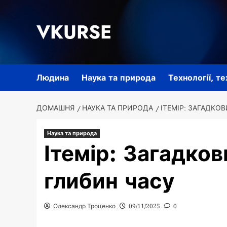
Перейти
до
VKURSE
вмісту
Людина
Наука та природа
Технології, т
ДОМАШНЯ
НАУКА ТА ПРИРОДА
ІТЕМІР: ЗАГАДКО
Наука та природа
Ітемір: Загадков
глибин часу
Олександр Троценко
09/11/2025
0