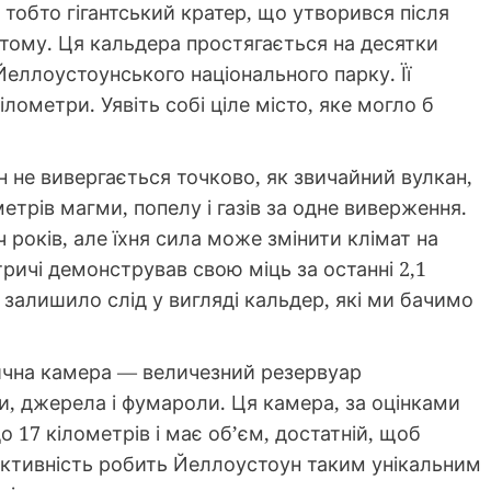
 тобто гігантський кратер, що утворився після
тому. Ця кальдера простягається на десятки
еллоустоунського національного парку. Її
лометри. Уявіть собі ціле місто, яке могло б
н не вивергається точково, як звичайний вулкан,
метрів магми, попелу і газів за одне виверження.
ч років, але їхня сила може змінити клімат на
ричі демонстрував свою міць за останні 2,1
 залишило слід у вигляді кальдер, які ми бачимо
ична камера — величезний резервуар
и, джерела і фумароли. Ця камера, за оцінками
о 17 кілометрів і має об’єм, достатній, щоб
 активність робить Йеллоустоун таким унікальним