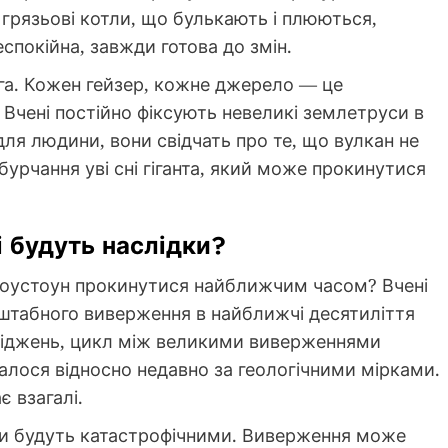
 грязьові котли, що булькають і плюються,
спокійна, завжди готова до змін.
га. Кожен гейзер, кожне джерело — це
 Вчені постійно фіксують невеликі землетруси в
і для людини, вони свідчать про те, що вулкан не
 бурчання уві сні гіганта, який може прокинутися
 будуть наслідки?
лоустоун прокинутися найближчим часом? Вчені
сштабного виверження в найближчі десятиліття
сліджень, цикл між великими виверженнями
сталося відносно недавно за геологічними мірками.
 взагалі.
ки будуть катастрофічними. Виверження може