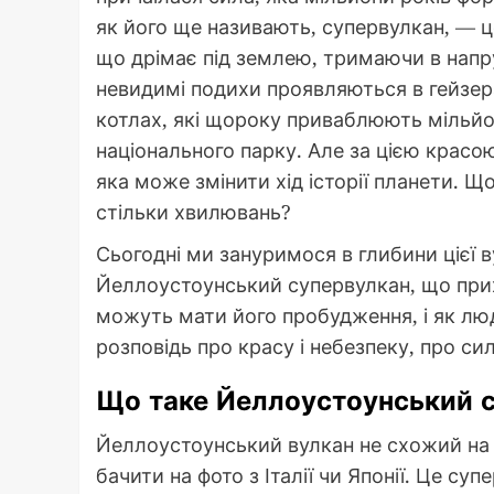
як його ще називають, супервулкан, — це
що дрімає під землею, тримаючи в напруз
невидимі подихи проявляються в гейзер
котлах, які щороку приваблюють мільйо
національного парку. Але за цією красо
яка може змінити хід історії планети. Щ
стільки хвилювань?
Сьогодні ми зануримося в глибини цієї в
Йеллоустоунський супервулкан, що прих
можуть мати його пробудження, і як лю
розповідь про красу і небезпеку, про си
Що таке Йеллоустоунський с
Йеллоустоунський вулкан не схожий на к
бачити на фото з Італії чи Японії. Це су