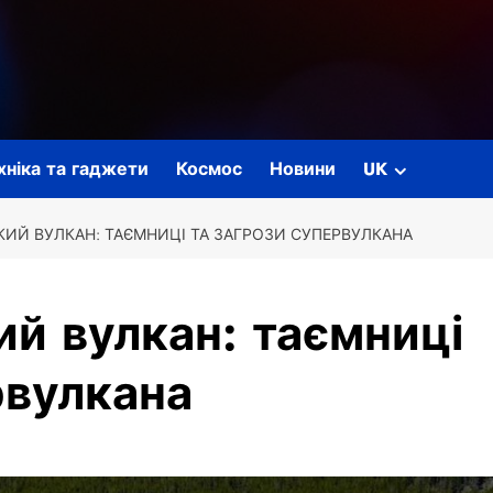
ехніка та гаджети
Космос
Новини
UK
ИЙ ВУЛКАН: ТАЄМНИЦІ ТА ЗАГРОЗИ СУПЕРВУЛКАНА
й вулкан: таємниці
рвулкана