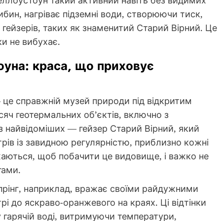
ибин, нагріває підземні води, створюючи тиск,
 гейзерів, таких як знаменитий Старий Вірний. Це
ки не вибухає.
оуна: краса, що приховує
це справжній музей природи під відкритим
яч геотермальних об’єктів, включно з
із найвідоміших — гейзер Старий Вірний, який
трів із завидною регулярністю, приблизно кожні
джаються, щоб побачити це видовище, і важко не
гами.
Спрінг, наприклад, вражає своїми райдужними
рі до яскраво-оранжевого на краях. Ці відтінки
 гарячій воді, витримуючи температури,