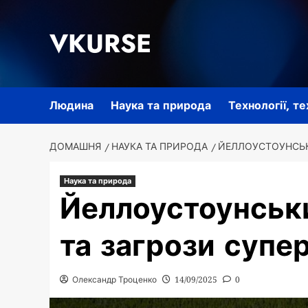
Перейти
до
VKURSE
вмісту
Людина
Наука та природа
Технології, т
ДОМАШНЯ
НАУКА ТА ПРИРОДА
ЙЕЛЛОУСТОУНСЬК
Наука та природа
Йеллоустоунськи
та загрози супе
Олександр Троценко
14/09/2025
0