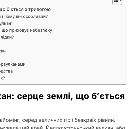
що б’ється з тривогою
і чому він особливий?
улкан?
, що приховує небезпеку
слідки?
кан
ервулканами
юдства
іх?
ан: серце землі, що б’ється
омінг, серед величних гір і безкраїх рівнин,
рмувала цей край. Йеллоустоунський вулкан, або,