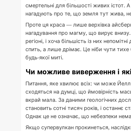
смертельні для більшості живих істот. А
нагадують про те, що земля тут жива, не
Проте ця краса — лише верхівка айсбер
нагадування про магму, що вирує внизу.
регіоні, і хоча більшість із них непомітн
спить, а лише дрімає. Це ніби чути тихе
будь-якої миті.
Чи можливе виверження і які
Питання, яке хвилює всіх: чи може Йел
сходяться на думці, що ймовірність ма
вкрай мала. За даними геологічних до
становить сотні тисяч років, і останнє 
Однак це не означає, що небезпеки немає
Якщо супервулкан прокинеться, наслід