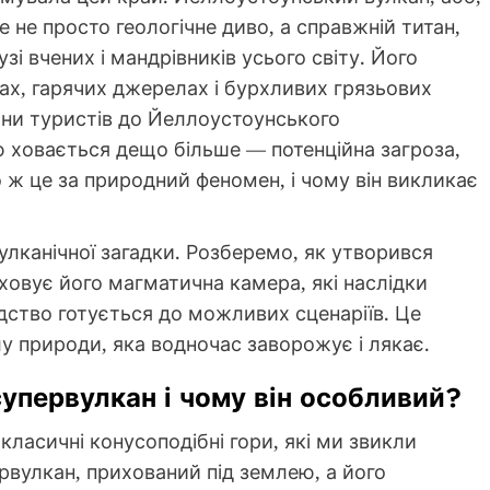
 не просто геологічне диво, а справжній титан,
і вчених і мандрівників усього світу. Його
ах, гарячих джерелах і бурхливих грязьових
ни туристів до Йеллоустоунського
ю ховається дещо більше — потенційна загроза,
о ж це за природний феномен, і чому він викликає
улканічної загадки. Розберемо, як утворився
овує його магматична камера, які наслідки
дство готується до можливих сценаріїв. Це
лу природи, яка водночас заворожує і лякає.
упервулкан і чому він особливий?
ласичні конусоподібні гори, які ми звикли
первулкан, прихований під землею, а його