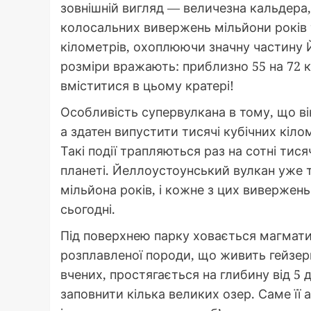
зовнішній вигляд — величезна кальдера,
колосальних вивержень мільйони років 
кілометрів, охоплюючи значну частину Й
розміри вражають: приблизно 55 на 72 кі
вміститися в цьому кратері!
Особливість супервулкана в тому, що ві
а здатен випустити тисячі кубічних кіло
Такі події трапляються раз на сотні тися
планеті. Йеллоустоунський вулкан уже т
мільйона років, і кожне з цих вивержень
сьогодні.
Під поверхнею парку ховається магмат
розплавленої породи, що живить гейзер
вчених, простягається на глибину від 5 д
заповнити кілька великих озер. Саме її