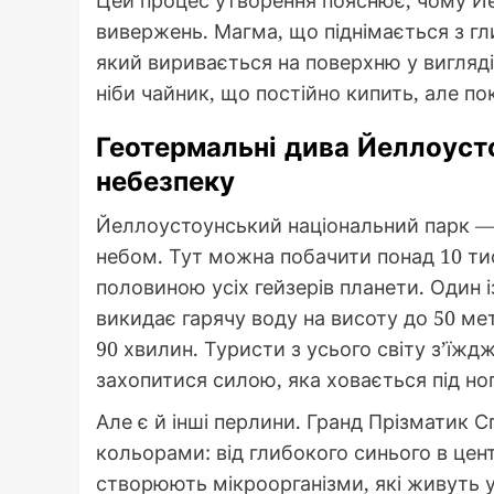
вивержень. Магма, що піднімається з гл
який виривається на поверхню у вигляді
ніби чайник, що постійно кипить, але по
Геотермальні дива Йеллоуст
небезпеку
Йеллоустоунський національний парк — 
небом. Тут можна побачити понад 10 тис
половиною усіх гейзерів планети. Один 
викидає гарячу воду на висоту до 50 ме
90 хвилин. Туристи з усього світу з’їж
захопитися силою, яка ховається під но
Але є й інші перлини. Гранд Прізматик 
кольорами: від глибокого синього в цент
створюють мікроорганізми, які живуть у