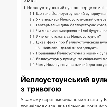
Йеллоустоунський вулкан: серце землі, 
Що таке Йеллоустоунський супервулкан 
Як утворився Йеллоустоунський суперв
Геотермальні дива Йеллоустоуна: краса
Чи можливе виверження і які будуть на
Як вчені стежать за Йеллоустоуном?
Цікаві факти про Йеллоустоунський вул
Неймовірні деталі, які вас здивують
Порівняння Йеллоустоуна з іншими суп
Йеллоустоун у культурі та свідомості л
Чому Йеллоустоун важливий для нас ус
Йеллоустоунський вулк
з тривогою
У самому серці американського штату Вай
причаїлася сила, яка мільйони років фо