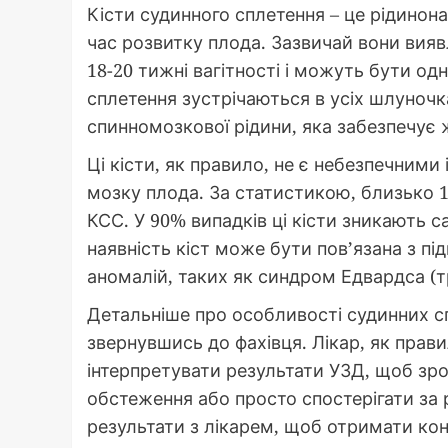
Кісти судинного сплетення – це рідинон
час розвитку плода. Зазвичай вони вияв
18-20 тижні вагітності і можуть бути о
сплетення зустрічаються в усіх шлуночк
спинномозкової рідини, яка забезпечує 
Ці кісти, як правило, не є небезпечними
мозку плода. За статистикою, близько 
КСС. У 90% випадків ці кісти зникають с
наявність кіст може бути пов’язана з 
аномалій, таких як синдром Едвардса (т
Детальніше про особливості судинних с
звернувшись до фахівця. Лікар, як прав
інтерпретувати результати УЗД, щоб зро
обстеження або просто спостерігати за
результати з лікарем, щоб отримати ко