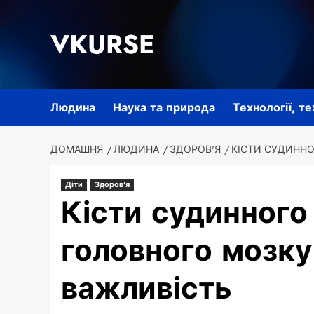
Перейти
до
VKURSE
вмісту
Людина
Наука та природа
Технології, т
ДОМАШНЯ
ЛЮДИНА
ЗДОРОВ'Я
КІСТИ СУДИННО
Діти
Здоров'я
Кісти судинного
головного мозку 
важливість