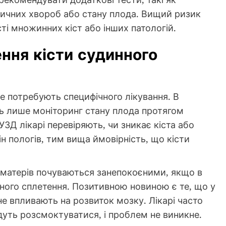
тичних хвороб або стану плода. Вищий ризик
сті множинних кіст або інших патологій.
ення кісти судинного
не потребують специфічного лікування. В
ть лише моніторинг стану плода протягом
ЗД лікарі перевіряють, чи зникає кіста або
н пологів, тим вища ймовірність, що кісти
 матерів почуваються занепокоєними, якщо в
нного сплетення. Позитивною новиною є те, що у
 не впливають на розвиток мозку. Лікарі часто
дуть розсмоктуватися, і проблем не виникне.