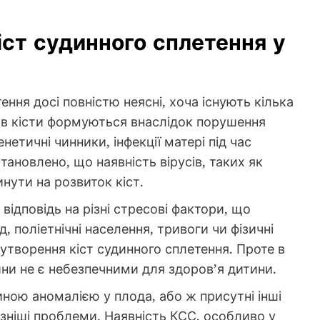
ст судинного сплетення у
ння досі повністю неясні, хоча існують кілька
ів кісти формуються внаслідок порушення
нетичні чинники, інфекції матері під час
становлено, що наявність вірусів, таких як
нути на розвиток кіст.
відповідь на різні стресові фактори, що
, поліетнічні населення, тривоги чи фізичні
творення кіст судинного сплетення. Проте в
ини не є небезпечними для здоров’я дитини.
диною аномалією у плода, або ж присутні інші
озніші проблеми. Наявність КСС, особливо у