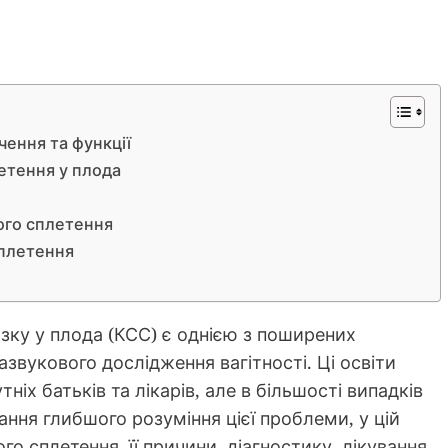
чення та функції
етення у плода
ого сплетення
сплетення
зку у плода (КСС) є однією з поширених
звукового дослідження вагітності. Ці освіти
іх батьків та лікарів, але в більшості випадків
ння глибшого розуміння цієї проблеми, у цій
го сплетення, її причини, діагностику, лікування