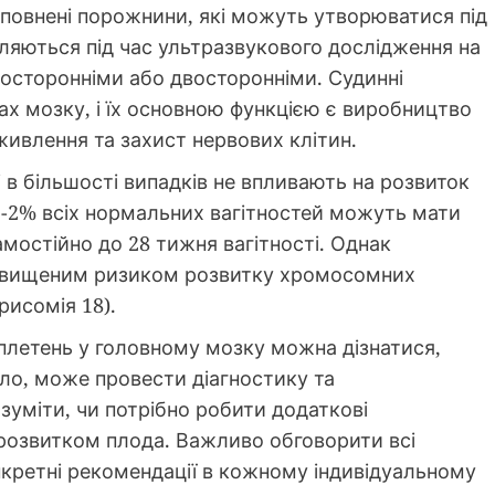
аповнені порожнини, які можуть утворюватися під
ляються під час ультразвукового дослідження на
дносторонніми або двосторонніми. Судинні
ах мозку, і їх основною функцією є виробництво
живлення та захист нервових клітин.
 і в більшості випадків не впливають на розвиток
1-2% всіх нормальних вагітностей можуть мати
амостійно до 28 тижня вагітності. Однак
підвищеним ризиком розвитку хромосомних
рисомія 18).
плетень у головному мозку можна дізнатися,
ило, може провести діагностику та
зуміти, чи потрібно робити додаткові
 розвитком плода. Важливо обговорити всі
нкретні рекомендації в кожному індивідуальному