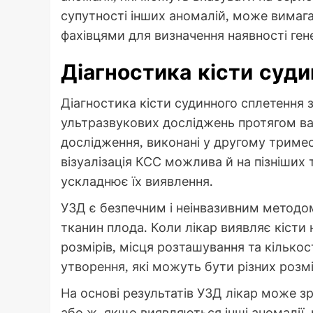
супутності інших аномалій, може вимага
фахівцями для визначення наявності ген
Діагностика кісти суд
Діагностика кісти судинного сплетення 
ультразвукових досліджень протягом ва
дослідження, виконані у другому тримес
візуалізація КСС можлива й на пізніших 
ускладнює їх виявлення.
УЗД є безпечним і неінвазивним методо
тканин плода. Коли лікар виявляє кісти 
розмірів, місця розташування та кількос
утворення, які можуть бути різних розмі
На основі результатів УЗД лікар може 
або ж, якщо виявляються інші аномалії, 