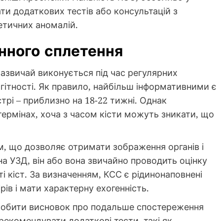
ти додаткових тестів або консультацій з
етичних аномалій.
инного сплетення
зазвичай виконується під час регулярних
гітності. Як правило, найбільш інформативними є
трі – приблизно на 18-22 тижні. Однак
термінах, хоча з часом кісти можуть зникати, що
м, що дозволяє отримати зображення органів і
на УЗД, він або вона звичайно проводить оцінку
ті кіст. За визначенням, КСС є рідинонаповнені
рів і мати характерну ехогенність.
зробити висновок про подальше спостереження
рекомендувати додаткові тести, такі як