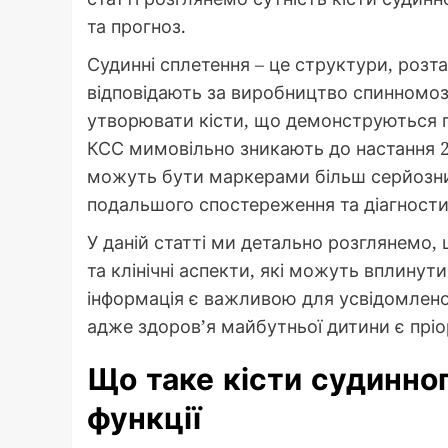
та прогноз.
Судинні сплетення – це структури, розт
відповідають за виробництво спинномоз
утворювати кісти, що демонструються пі
КСС мимовільно зникають до настання 28
можуть бути маркерами більш серйозни
подальшого спостереження та діагности
У даній статті ми детально розглянемо, щ
та клінічні аспекти, які можуть вплинут
інформація є важливою для усвідомленог
адже здоров’я майбутньої дитини є пріо
Що таке кісти судинно
функції