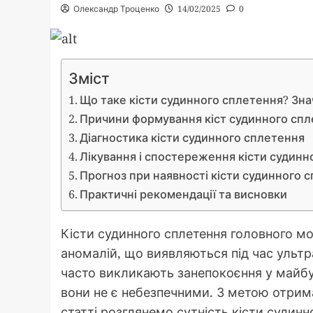
Олександр Троценко
14/02/2025
0
Зміст
Що таке кісти судинного сплетення? Зна
Причини формування кіст судинного спл
Діагностика кісти судинного сплетення
Лікування і спостереження кісти судинн
Прогноз при наявності кісти судинного 
Практичні рекомендації та висновки
Кісти судинного сплетення головного мо
аномалій, що виявляються під час ультра
часто викликають занепокоєння у майбутн
вони не є небезпечними. З метою отрима
статті розглянемо сутність кісти судинно