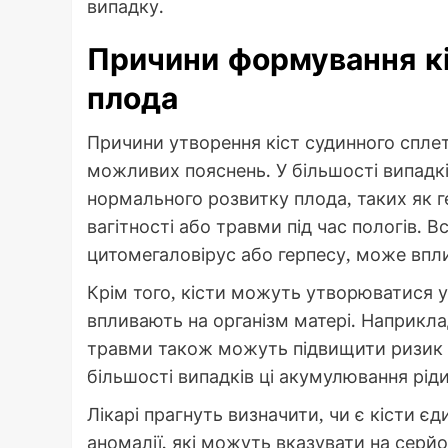
випадку.
Причини формування кі
плода
Причини утворення кіст судинного сплете
можливих пояснень. У більшості випадк
нормального розвитку плода, таких як ге
вагітності або травми під час пологів. В
цитомегаловірус або герпесу, може впли
Крім того, кісти можуть утворюватися у 
впливають на організм матері. Наприклад
травми також можуть підвищити ризик у
більшості випадків ці акумулювання рід
Лікарі прагнуть визначити, чи є кісти є
аномалії, які можуть вказувати на серй