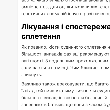
амніоцентез, для оцінки можливих гене
генетичних аномалій існує в разі наявно
Лікування і спостереж
сплетення
Як правило, кісти судинного сплетення 
більшості випадків фахівці рекомендую
вагітності. З подальшим проходженням У
залишається на місці. Чим ближче термі
зникнуть.
Важливо також враховувати, що багато
їхніх дітей виявляютимуться кісти суди
більшості випадків такі кісти безпечні й
запевняють батьків, що вони з часом бу