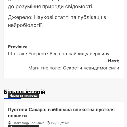
до розуміння природи свідомості.
Джерело: Наукові статті та публікації з
нейробіології.
Post
Previous:
Що таке Еверест: Все про найвищу вершину
navigation
Next:
Магнітне поле: Секрети невидимої сили
Більше історій
Наука та природа
Пустеля Сахара: найбільша спекотна пустеля
планети
Олександр Троценко
06/08/2026