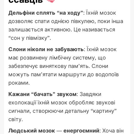
Дельфіни сплять “на ходу”
: Їхній мозок
дозволяє спати однією півкулею, поки інша
залишається активною. Це називається
“сон у півмізку”.
Слони ніколи не забувають
: Їхній мозок
має розвинену лімбічну систему, що
забезпечує виняткову пам’ять. Слони
можуть пам’ятати маршрути до водопоїв
роками.
Кажани “бачать” звуком
: Завдяки
ехолокації їхній мозок обробляє звукові
сигнали, створюючи детальну “картину”
світу.
Людський мозок — енергоємний
: Хоча він