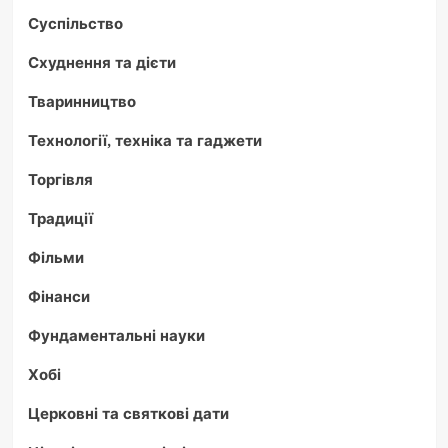
Суспільство
Схуднення та дієти
Тваринництво
Технології, техніка та гаджети
Торгівля
Традиції
Фільми
Фінанси
Фундаментальні науки
Хобі
Церковні та святкові дати