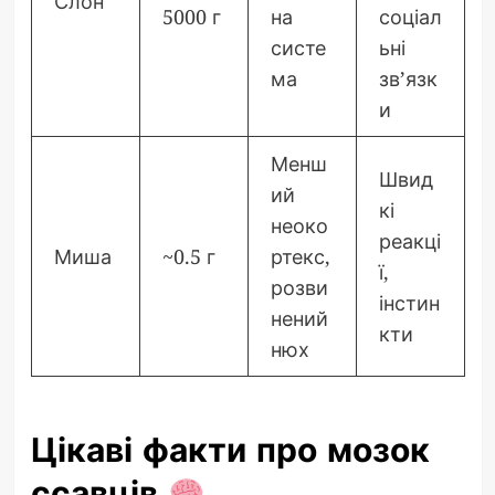
Слон
5000 г
на
соціал
систе
ьні
ма
зв’язк
и
Менш
Швид
ий
кі
неоко
реакці
Миша
~0.5 г
ртекс,
ї,
розви
інстин
нений
кти
нюх
Цікаві факти про мозок
ссавців