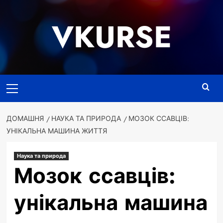
Перейти
до
VKURSE
вмісту
Основне
меню
ДОМАШНЯ
НАУКА ТА ПРИРОДА
МОЗОК ССАВЦІВ:
УНІКАЛЬНА МАШИНА ЖИТТЯ
Наука та природа
Мозок ссавців:
унікальна машина