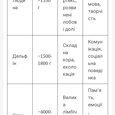
Люди
~1350
ртекс,
мова,
на
г
розви
творчі
нені
сть
лобов
і долі
Комун
Склад
ікація,
на
Дельф
~1500-
соціал
кора,
ін
1800 г
ьна
ехоло
поведі
кація
нка
Пам’я
Велик
ть,
а
емоції
~4000-
лімбіч
,