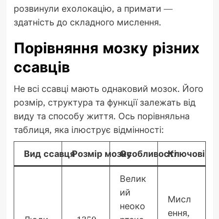
розвинули ехолокацію, а примати —
здатність до складного мислення.
Порівняння мозку різних
ссавців
Не всі ссавці мають однаковий мозок. Його
розмір, структура та функції залежать від
виду та способу життя. Ось порівняльна
таблиця, яка ілюструє відмінності:
Вид ссавця
Розмір мозку
Особливості
Ключові фу
Велик
ий
Мисл
неоко
ення,