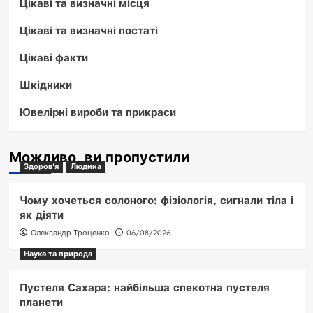
Цікаві та визначні місця
Цікаві та визначні постаті
Цікаві факти
Шкідники
Ювелірні вироби та прикраси
Можливо, ви пропустили
Здоров'я
Людина
Чому хочеться солоного: фізіологія, сигнали тіла і
як діяти
Олександр Троценко
06/08/2026
Наука та природа
Пустеля Сахара: найбільша спекотна пустеля
планети