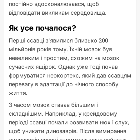
постійно вдосконалювався, щоб
відповідати викликам середовища.
Як усе почалося?
Перші ссавці з’явилися близько 200
мільйонів років тому. Їхній мозок був
невеликим і простим, схожим на мозок
сучасних ящірок. Однак уже тоді почав
формуватися неокортекс, який дав ссавцям
перевагу в адаптації до нічного способу
життя.
З часом мозок ставав більшим і
складнішим. Наприклад, у крейдовому
періоді ссавці почали розвивати нюх і слух,
щоб уникати динозаврів. Після вимирання
динозаврів ссавці отримали шанс зайняти