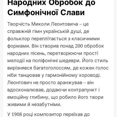
Народних Обробок до
Симфонічної Слави
Творчість Миколи Леонтовича – це
справжній гімн українській душі, де
фольклор переплітається з класичними
формами. Він створив понад 200 обробок
народних пісень, перетворюючи прості
мелодії на поліфонічні шедеври. Його стиль
вирізнявся багатоголоссям, де кожен голос
ніби танцював у гармонійному хороводі.
Леонтович не просто аранжував – він
вдосконалював, додаючи контрапункт і
емоційну глибину, що робило його твори
живими й незабутніми.
У 1908 році композитор переїхав до