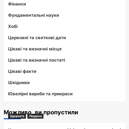
Фінанси
Фундаментальні науки
Хобі
Церковні та святкові дати
Цікаві та визначні місця
Цікаві та визначні постаті
Цікаві факти
Шкідники
Ювелірні вироби та прикраси
Можливо, ви пропустили
Здоров'я
Людина