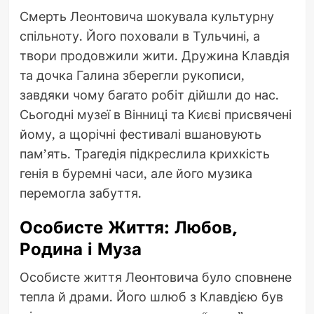
Смерть Леонтовича шокувала культурну
спільноту. Його поховали в Тульчині, а
твори продовжили жити. Дружина Клавдія
та дочка Галина зберегли рукописи,
завдяки чому багато робіт дійшли до нас.
Сьогодні музеї в Вінниці та Києві присвячені
йому, а щорічні фестивалі вшановують
пам’ять. Трагедія підкреслила крихкість
генія в буремні часи, але його музика
перемогла забуття.
Особисте Життя: Любов,
Родина і Муза
Особисте життя Леонтовича було сповнене
тепла й драми. Його шлюб з Клавдією був