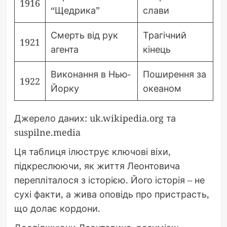
1916
“Щедрика”
слави
Смерть від рук
Трагічний
1921
агента
кінець
Виконання в Нью-
Поширення за
1922
Йорку
океаном
Джерело даних: uk.wikipedia.org та
suspilne.media
Ця таблиця ілюструє ключові віхи,
підкреслюючи, як життя Леонтовича
перепліталося з історією. Його історія – не
сухі факти, а жива оповідь про пристрасть,
що долає кордони.