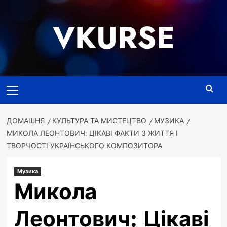
Перейти
до
VKURSE
вмісту
Основне
меню
ДОМАШНЯ
КУЛЬТУРА ТА МИСТЕЦТВО
МУЗИКА
МИКОЛА ЛЕОНТОВИЧ: ЦІКАВІ ФАКТИ З ЖИТТЯ І
ТВОРЧОСТІ УКРАЇНСЬКОГО КОМПОЗИТОРА
Музика
Микола
Леонтович: Цікаві