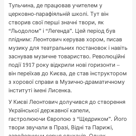
Тульчина, де працював учителем у
церковно-парафіяльній школі. Тут він
створив свої перші значні твори, як
“Льодолом” і “Легенда”. Цей період був
плідним: Леонтович керував хором, писав
музику для театральних постановок і навіть
заснував музичне товариство. Революційні
події 1917 року відкрили нові горизонти –
він переїхав до Києва, де став інструктором
з хорової справи в Музично-драматичному
інституті імені Лисенка.
У Києві Леонтович долучився до створення
Української державної капели,
гастролюючи Європою з “Щедриком”. Його
твори звучали в Празі, Відні та Парижі,
завойовуючи серця слухачів. Однак