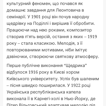
культурний феномен, що почався як
домашнє завдання для Леонтовича в
семінарії. У 1901 році він почув народну
щедрівку на Поділлі і вирішив її обробити.
Працюючи над нею роками, композитор
створив п’ять версій, остання з яких – 1919
року – стала класикою. Мелодія, з її
повторюваними мотивами, ніби імітує
дзвіночки, створюючи святкову атмосферу.
Перше публічне виконання “Щедрика”
відбулося 1916 року в Києві хором
Київського університету. Успіх був шаленим
– пісня швидко поширилася. У 1922 році
Українська республіканська капела
виконала її в Карнегі-холі в Нью-Йорку, де
Пітер Вільговський адаптував мелодію під