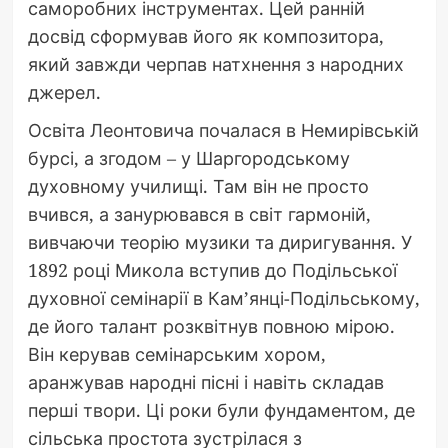
саморобних інструментах. Цей ранній
досвід сформував його як композитора,
який завжди черпав натхнення з народних
джерел.
Освіта Леонтовича почалася в Немирівській
бурсі, а згодом – у Шаргородському
духовному училищі. Там він не просто
вчився, а занурювався в світ гармоній,
вивчаючи теорію музики та диригування. У
1892 році Микола вступив до Подільської
духовної семінарії в Кам’янці-Подільському,
де його талант розквітнув повною мірою.
Він керував семінарським хором,
аранжував народні пісні і навіть складав
перші твори. Ці роки були фундаментом, де
сільська простота зустрілася з