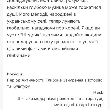
Досліджуючи Леонтовича, розумієш,
наскільки глибоко музика може торкатися
душі. Його мелодії, народжені в
українському селі, тепер лунають
глобально, нагадуючи про корені. Якщо ви
чуєте “Щедрик” цієї зими, згадайте людину,
яка подарувала світу цю магію – з усіма її
цікавими фактами й емоційними
глибинами.
Post
Previous:
Період Античності: Глибоке Занурення в Історію
navigation
та Культуру
Next:
Що таке модернізм: революція в літературі,
мистецтві та архітектурі