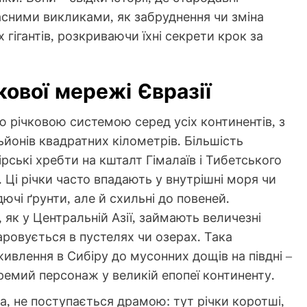
асними викликами, як забруднення чи зміна
 гігантів, розкриваючи їхні секрети крок за
кової мережі Євразії
 річковою системою серед усіх континентів, з
йонів квадратних кілометрів. Більшість
гірські хребти на кшталт Гімалаїв і Тибетського
Ці річки часто впадають у внутрішні моря чи
ючі ґрунти, але й схильні до повеней.
 як у Центральній Азії, займають величезні
паровується в пустелях чи озерах. Така
 живлення в Сибіру до мусонних дощів на півдні –
ремий персонаж у великій епопеї континенту.
а, не поступається драмою: тут річки коротші,