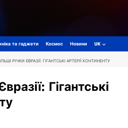
ехніка та гаджети
Космос
Новини
UK
ЛЬШІ РІЧКИ ЄВРАЗІЇ: ГІГАНТСЬКІ АРТЕРІЇ КОНТИНЕНТУ
вразії: Гігантські
ту