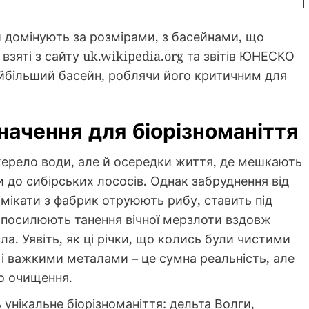
ки домінують за розмірами, з басейнами, що
взяті з сайту uk.wikipedia.org та звітів ЮНЕСКО
найбільший басейн, роблячи його критичним для
значення для біорізноманіття
 джерело води, але й осередки життя, де мешкають
зи до сибірських лососів. Однак забруднення від
імікати з фабрик отруюють рибу, ставить під
и посилюють танення вічної мерзлоти вздовж
а. Уявіть, як ці річки, що колись були чистими
і важкими металами – це сумна реальність, але
ро очищення.
 унікальне біорізноманіття: дельта Волги,