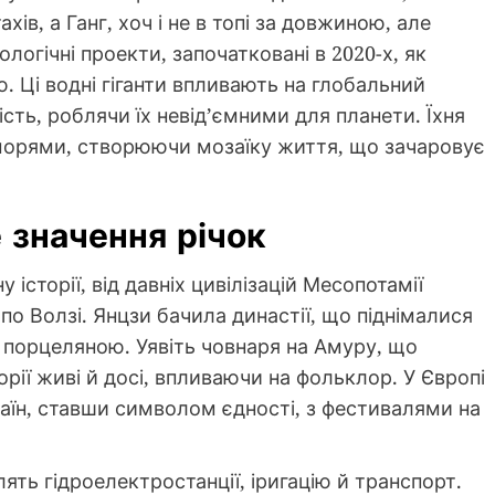
хів, а Ганг, хоч і не в топі за довжиною, але
логічні проекти, започатковані в 2020-х, як
ю. Ці водні гіганти впливають на глобальний
сть, роблячи їх невід’ємними для планети. Їхня
з морями, створюючи мозаїку життя, що зачаровує
 значення річок
у історії, від давніх цивілізацій Месопотамії
по Волзі. Янцзи бачила династії, що піднімалися
і порцеляною. Уявіть човнаря на Амуру, що
торії живі й досі, впливаючи на фольклор. У Європі
раїн, ставши символом єдності, з фестивалями на
лять гідроелектростанції, іригацію й транспорт.