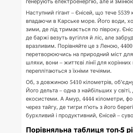
генерують електроенергію, але й зміню
Наступний гігант – Єнісей, що тече 5539
впадаючи в Карське море. Його води, хо
зими, де лід тримається по півроку. Єні
де баржі везуть вугілля й ліс, але забр
вразливим. Порівняйте це з Леною, 4400
перетворюючись на природний міст для м
шляхи, вони – життєві лінії для корінних
переплітаються з їхніми течіями.
Об, з довжиною 5410 кілометрів, об’єдн
Його дельта – одна з найбільших у світі
екосистеми. А Амур, 4444 кілометри, ф
через тайгу, де тигри п’ють з його берег
бурхливий і продуктивний, Єнісей – сув
Порівняльна таблиця топ-5 р