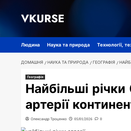
Перейти
до
VKURSE
вмісту
Людина
Наука та природа
Технології, т
ДОМАШНЯ
НАУКА ТА ПРИРОДА
ГЕОГРАФІЯ
НАЙБІ
Географія
Найбільші річки Є
артерії континен
Олександр Троценко
05/01/2026
0