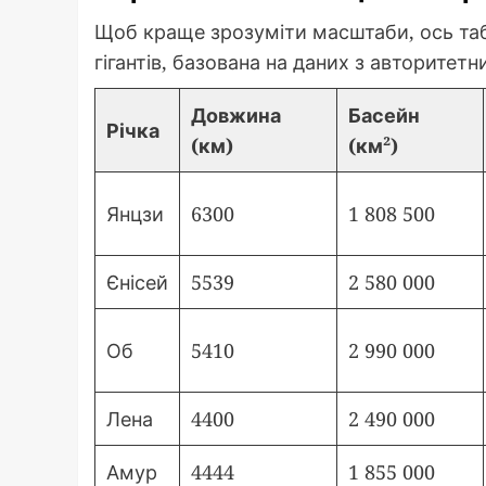
Щоб краще зрозуміти масштаби, ось та
гігантів, базована на даних з авторитетн
Довжина
Басейн
Річка
(км)
(км²)
Янцзи
6300
1 808 500
Єнісей
5539
2 580 000
Об
5410
2 990 000
Лена
4400
2 490 000
Амур
4444
1 855 000