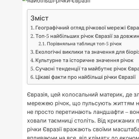
Зміст
Географічний огляд річкової мережі Євра
Топ-5 найбільших річок Євразії за довжи
Порівняльна таблиця топ-5 річок
Екологічні виклики та значення для біор
Культурне та історичне значення річок
Сучасні тенденції та майбутнє річок Євра
Цікаві факти про найбільші річки Євразії
Євразія, цей колосальний материк, де 
мережею річок, що пульсують життям нач
не просто перетинають ландшафти – вони
ховали таємниці століть. Від крижаних п
річки Євразії вражають своїми масштаб
впливаючи на все, від клімату до економі