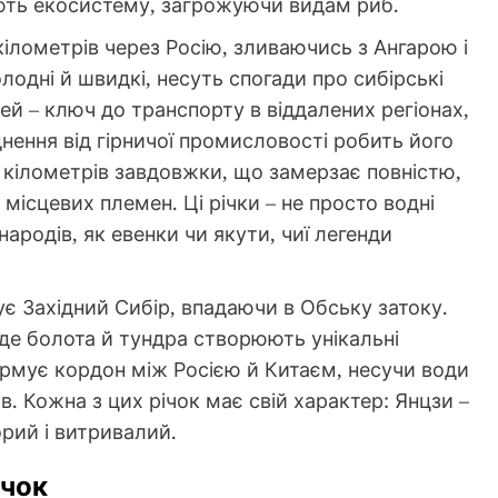
ють екосистему, загрожуючи видам риб.
 кілометрів через Росію, зливаючись з Ангарою і
лодні й швидкі, несуть спогади про сибірські
сей – ключ до транспорту в віддалених регіонах,
уднення від гірничої промисловості робить його
 кілометрів завдовжки, що замерзає повністю,
ісцевих племен. Ці річки – не просто водні
 народів, як евенки чи якути, чиї легенди
ує Західний Сибір, впадаючи в Обську затоку.
, де болота й тундра створюють унікальні
ормує кордон між Росією й Китаєм, несучи води
ів. Кожна з цих річок має свій характер: Янцзи –
орий і витривалий.
ічок