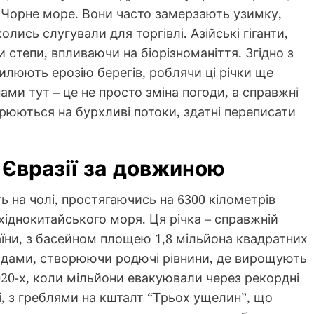
и Чорне море. Вони часто замерзають узимку,
ись слугували для торгівлі. Азійські гіганти,
и степи, впливаючи на біорізноманіття. Згідно з
силюють ерозію берегів, роблячи ці річки ще
ми тут – це не просто зміна погоди, а справжні
рюються на бурхливі потоки, здатні переписати
 Євразії за довжиною
ь на чолі, простягаючись на 6300 кілометрів
хіднокитайського моря. Ця річка – справжній
аїни, з басейном площею 1,8 мільйона квадратних
осадами, створюючи родючі рівнини, де вирощують
 2020-х, коли мільйони евакуювали через рекордні
і, з греблями на кшталт “Трьох ущелин”, що