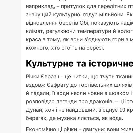
наприклад, – притулок для перелітних пта
значущий культурно, годує мільйони. Еко
відновлення берегів Обі, показують наді
клімат, регулюючи температури й вологі
краса в тому, як вони з’єднують гори 
кожного, хто стоїть на березі.
Культурне та історичне
Річки Євразії – це нитки, що тчуть тканин
вздовж Євфрату до торгівельних шляхів 
й падали, її води несли човни з шовком 
розповідає легенди про драконів, – ці іс
Дунай, хоч і не найдовший, з’єднує 10 к
берегах, де музика ллється, як вода.
Економічно ці річки – двигуни: вони жив