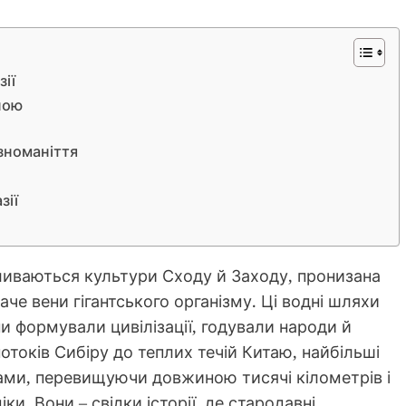
зії
ною
ізноманіття
зії
зливаються культури Сходу й Заходу, пронизана
е вени гігантського організму. Ці водні шляхи
 формували цивілізації, годували народи й
отоків Сибіру до теплих течій Китаю, найбільші
ами, перевищуючи довжиною тисячі кілометрів і
ки. Вони – свідки історії, де стародавні