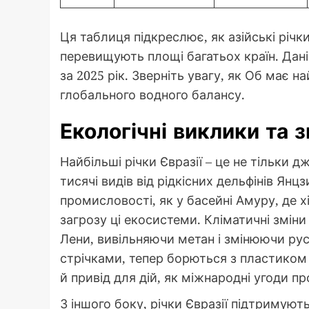
Ця таблиця підкреслює, як азійські річ
перевищують площі багатьох країн. Дані 
за 2025 рік. Зверніть увагу, як Об має 
глобального водного балансу.
Екологічні виклики та 
Найбільші річки Євразії – це не тільки
тисячі видів від рідкісних дельфінів Янц
промисловості, як у басейні Амуру, де х
загрозу ці екосистеми. Кліматичні змін
Лени, вивільняючи метан і змінюючи русл
стрічками, тепер борються з пластиком 
й привід для дій, як міжнародні угоди п
З іншого боку, річки Євразії підтримують