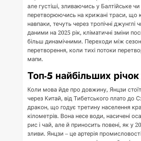
але густіші, зливаючись у Балтійське ч
перетворюючись на крижані траси, що кол
навпаки, течуть через тропічні джунглі ч
даними на 2025 рік, кліматичні зміни по
більш динамічними. Переходи між сезона
перетворення, коли тихі потоки перетво
мапи.
Топ-5 найбільших річок
Коли мова йде про довжину, Янцзи стоїт
через Китай, від Тибетського плато до С
дракон, що годує третину населення кр
кілометрів. Вона несе води, насичені 
рис і чай, але й приносить повені, як у
зливи. Янцзи – це артерія промисловост