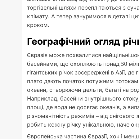
торгівельні шляхи переплітаються з суч
клімату. А тепер зануримося в деталі цих
кроком.
Географічний огляд річ
Євразія може похвалитися найщільнішою
басейнами, що охоплюють понад 50 міль
гігантських річок зосереджені в Азії, де 
плато дають початок потужним потокам. 
океани, створюючи дельти, багаті на род
Наприклад, басейни внутрішнього стоку,
площі, де вода не досягає океанів, а ви
різноманітність режимів – від снігового
робить кожну річку унікальною, наче ок
Європейська частина Євразії, хоч і менш