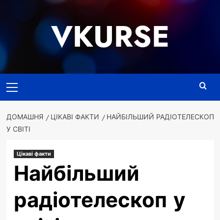
Перейти
до
VKURSE
вмісту
Основне
меню
ДОМАШНЯ
ЦІКАВІ ФАКТИ
НАЙБІЛЬШИЙ РАДІОТЕЛЕСКОП
У СВІТІ
Цікаві факти
Найбільший
радіотелескоп у