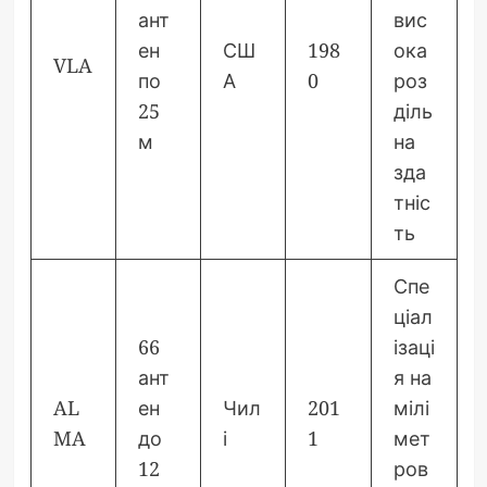
ант
вис
ен
СШ
198
ока
VLA
по
А
0
роз
25
діль
м
на
зда
тніс
ть
Спе
ціал
66
ізаці
ант
я на
AL
ен
Чил
201
мілі
MA
до
і
1
мет
12
ров