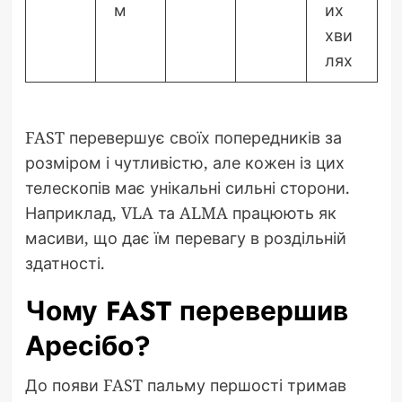
м
их
хви
лях
FAST перевершує своїх попередників за
розміром і чутливістю, але кожен із цих
телескопів має унікальні сильні сторони.
Наприклад, VLA та ALMA працюють як
масиви, що дає їм перевагу в роздільній
здатності.
Чому FAST перевершив
Аресібо?
До появи FAST пальму першості тримав