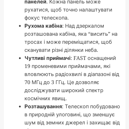
панелей
. Кожна панель може
рухатися, щоб точно налаштувати
фокус телескопа.
Рухома кабіна
: Над дзеркалом
розташована кабіна, яка “висить” на
тросах і може переміщатися, щоб
сканувати різні ділянки неба.
Чутливі приймачі
: FAST оснащений
19 променевими приймачами, які
вловлюють радіохвилі в діапазоні від
70 МГц до 3 ГГц. Це дозволяє
досліджувати широкий спектр
космічних явищ.
Розташування
: Телескоп побудовано
в природній улоговині, що зменшує
шум від земних джерел і захищає від