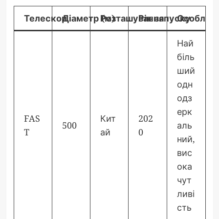
Телескоп
Діаметр (м)
Розташування
Рік запуску
Особливо
Най
біль
ший
одн
одз
ерк
FAS
Кит
202
500
аль
T
ай
0
ний,
вис
ока
чут
ливі
сть