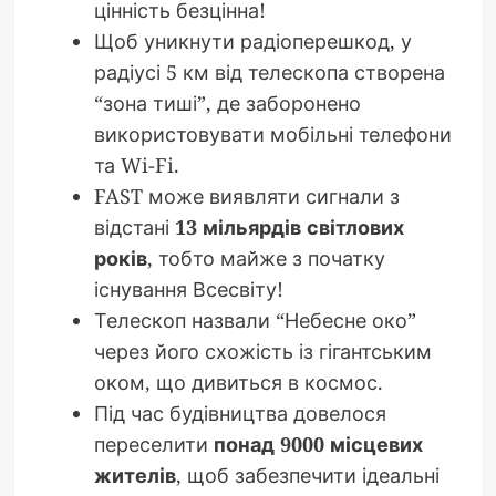
цінність безцінна!
Щоб уникнути радіоперешкод, у
радіусі 5 км від телескопа створена
“зона тиші”, де заборонено
використовувати мобільні телефони
та Wi-Fi.
FAST може виявляти сигнали з
відстані
13 мільярдів світлових
років
, тобто майже з початку
існування Всесвіту!
Телескоп назвали “Небесне око”
через його схожість із гігантським
оком, що дивиться в космос.
Під час будівництва довелося
переселити
понад 9000 місцевих
жителів
, щоб забезпечити ідеальні