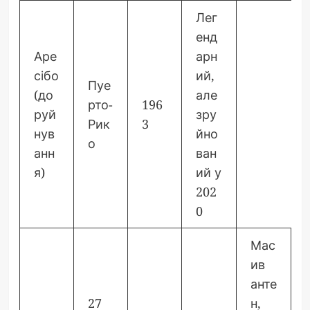
Лег
енд
Аре
арн
сібо
ий,
Пуе
(до
але
рто-
196
руй
зру
Рик
3
нув
йно
о
анн
ван
я)
ий у
202
0
Мас
ив
анте
27
н,