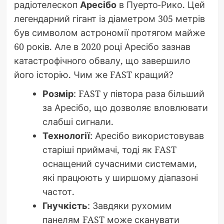
радіотелескоп
Аресібо
в Пуерто-Рико. Цей
легендарний гігант із діаметром 305 метрів
був символом астрономії протягом майже
60 років. Але в 2020 році Аресібо зазнав
катастрофічного обвалу, що завершило
його історію. Чим же FAST кращий?
Розмір
: FAST у півтора раза більший
за Аресібо, що дозволяє вловлювати
слабші сигнали.
Технології
: Аресібо використовував
старіші приймачі, тоді як FAST
оснащений сучасними системами,
які працюють у ширшому діапазоні
частот.
Гнучкість
: Завдяки рухомим
панелям FAST може сканувати