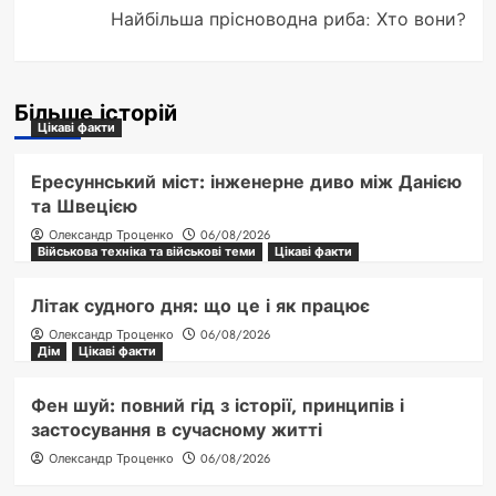
Найбільша прісноводна риба: Хто вони?
Більше історій
Цікаві факти
Ересуннський міст: інженерне диво між Данією
та Швецією
Олександр Троценко
06/08/2026
Військова техніка та військові теми
Цікаві факти
Літак судного дня: що це і як працює
Олександр Троценко
06/08/2026
Дім
Цікаві факти
Фен шуй: повний гід з історії, принципів і
застосування в сучасному житті
Олександр Троценко
06/08/2026