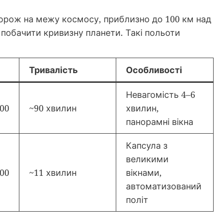
орож на межу космосу, приблизно до 100 км над
 побачити кривизну планети. Такі польоти
Тривалість
Особливості
Невагомість 4–6
000
~90 хвилин
хвилин,
панорамні вікна
Капсула з
великими
000
~11 хвилин
вікнами,
автоматизований
політ