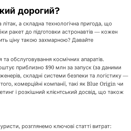
акий дорогий?
 літак, а складна технологічна пригода, що
бки ракет до підготовки астронавтів — кожен
ить ціну такою захмарною? Давайте
я та обслуговування космічних апаратів.
коштує приблизно $90 млн за запуск (за даними
нженерів, складні системи безпеки та логістику —
ого, комерційні компанії, такі як Blue Origin чи
етинг і розкішний клієнтський досвід, що також
туристи, розглянемо ключові статті витрат: