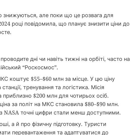
о знижуються, але поки що це розвага для
2024 році повідомила, що планує знизити ціни до
сте.
роводите дні чи навіть тижні на орбіті, часто на
осійський “Роскосмос”.
КС коштує $55–$60 млн за місце. У цю ціну
танції, тренування та логістика. Місія
ла приблизно $200 млн для чотирьох осіб.
ціна за політ на МКС становила $80–$90 млн.
і з NASA точні цифри стали менш доступними.
ші, а й про фізичну підготовку. Туристи
мати перевантаження та адаптуватися до