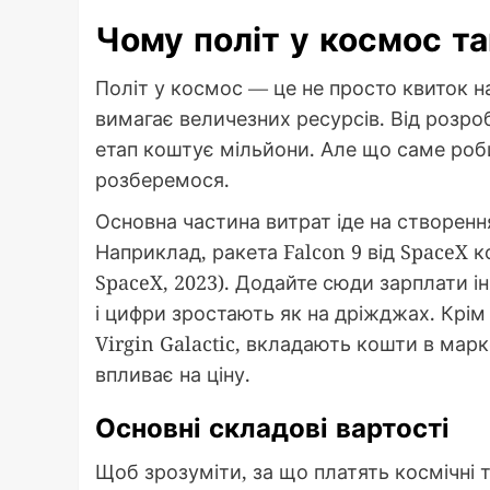
Чому політ у космос т
Політ у космос — це не просто квиток на
вимагає величезних ресурсів. Від розро
етап коштує мільйони. Але що саме роб
розберемося.
Основна частина витрат іде на створенн
Наприклад, ракета Falcon 9 від SpaceX 
SpaceX, 2023). Додайте сюди зарплати і
і цифри зростають як на дріжджах. Крім т
Virgin Galactic, вкладають кошти в марк
впливає на ціну.
Основні складові вартості
Щоб зрозуміти, за що платять космічні 