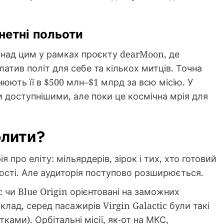
нетні польоти
 над цим у рамках проєкту dearMoon, де
тив політ для себе та кількох митців. Точна
нюють її в $500 млн–$1 млрд за всю місію. У
 доступнішими, але поки це космічна мрія для
олити?
я про еліту: мільярдерів, зірок і тих, хто готовий
мості. Але аудиторія поступово розширюється.
c чи Blue Origin орієнтовані на заможних
иклад, серед пасажирів Virgin Galactic були такі
ками). Орбітальні місії, як-от на МКС,