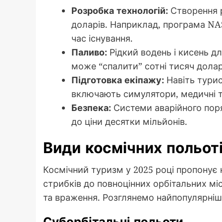
Розробка технологій:
Створення р
доларів. Наприклад, програма NAS
час існування.
Паливо:
Рідкий водень і кисень дл
може “спалити” сотні тисяч долар
Підготовка екіпажу:
Навіть турис
включають симулятори, медичні т
Безпека:
Системи аварійного поря
до ціни десятки мільйонів.
Види космічних польотів
Космічний туризм у 2025 році пропонує к
стрибків до повноцінних орбітальних мі
та враження. Розглянемо найпопулярніші
Суборбітальні польоти