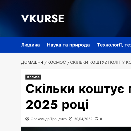
Перейти
до
VKURSE
вмісту
Людина
Наука та природа
Технології, т
ДОМАШНЯ
КОСМОС
СКІЛЬКИ КОШТУЄ ПОЛІТ У К
Космос
Скільки коштує 
2025 році
Олександр Троценко
30/04/2025
0