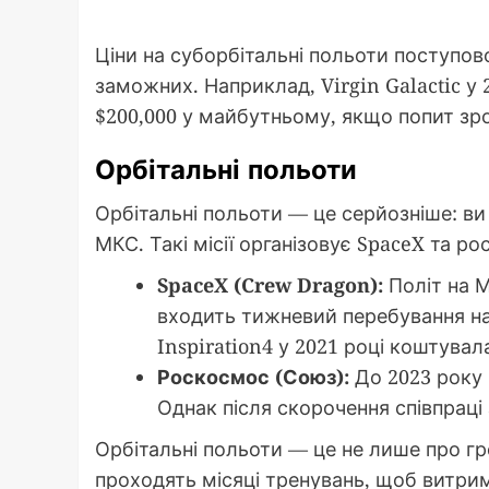
Ціни на суборбітальні польоти поступов
заможних. Наприклад, Virgin Galactic у 
$200,000 у майбутньому, якщо попит зро
Орбітальні польоти
Орбітальні польоти — це серйозніше: ви п
МКС. Такі місії організовує SpaceX та р
SpaceX (Crew Dragon):
Політ на М
входить тижневий перебування на с
Inspiration4 у 2021 році коштува
Роскосмос (Союз):
До 2023 року 
Однак після скорочення співпрац
Орбітальні польоти — це не лише про гро
проходять місяці тренувань, щоб витри