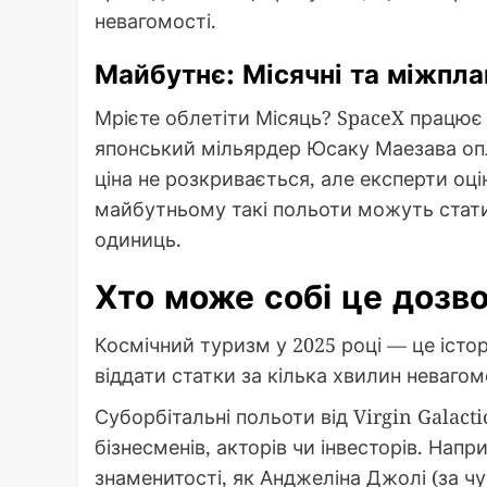
невагомості.
Майбутнє: Місячні та міжпла
Мрієте облетіти Місяць? SpaceX працює
японський мільярдер Юсаку Маезава опла
ціна не розкривається, але експерти оці
майбутньому такі польоти можуть стати
одиниць.
Хто може собі це дозв
Космічний туризм у 2025 році — це історі
віддати статки за кілька хвилин неваго
Суборбітальні польоти від Virgin Galacti
бізнесменів, акторів чи інвесторів. Напр
знаменитості, як Анджеліна Джолі (за чут