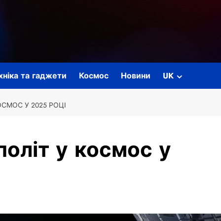
ехніка та гаджети
Космос
Новини
UK
ОСМОС У 2025 РОЦІ
політ у космос у