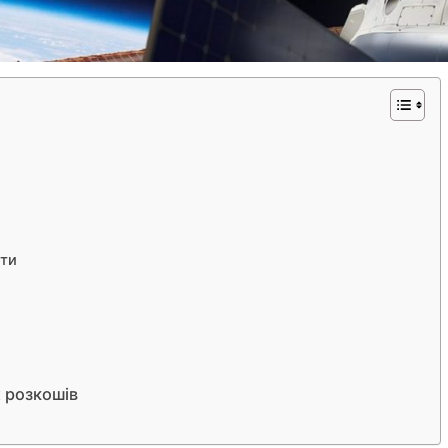
оти
 розкошів