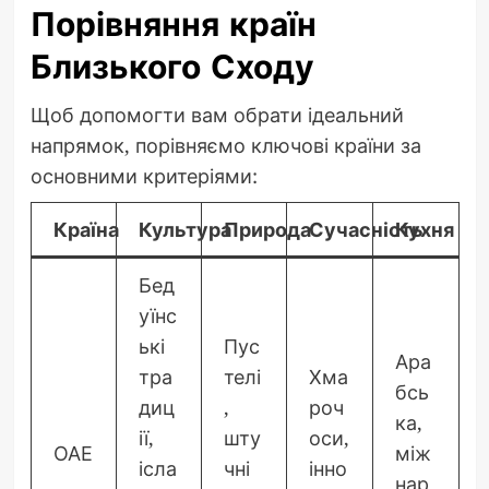
Порівняння країн
Близького Сходу
Щоб допомогти вам обрати ідеальний
напрямок, порівняємо ключові країни за
основними критеріями:
Країна
Культура
Природа
Сучасність
Кухня
Бед
уїнс
ькі
Пус
Ара
тра
телі
Хма
бсь
диц
,
роч
ка,
ії,
шту
оси,
ОАЕ
між
ісла
чні
інно
нар