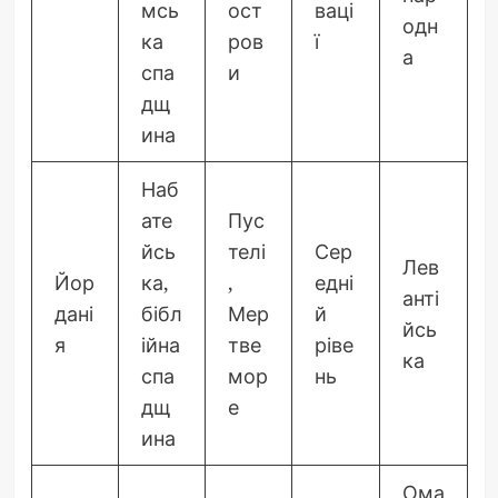
мсь
ост
ваці
одн
ка
ров
ї
а
спа
и
дщ
ина
Наб
ате
Пус
йсь
телі
Сер
Лев
Йор
ка,
,
едні
анті
дані
бібл
Мер
й
йсь
я
ійна
тве
ріве
ка
спа
мор
нь
дщ
е
ина
Ома