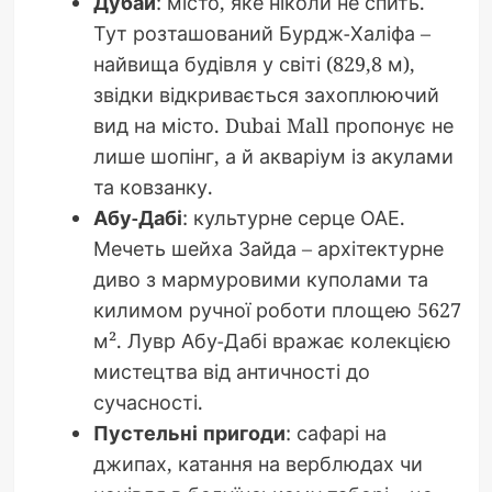
Дубай
: місто, яке ніколи не спить.
Тут розташований Бурдж-Халіфа –
найвища будівля у світі (829,8 м),
звідки відкривається захоплюючий
вид на місто. Dubai Mall пропонує не
лише шопінг, а й акваріум із акулами
та ковзанку.
Абу-Дабі
: культурне серце ОАЕ.
Мечеть шейха Зайда – архітектурне
диво з мармуровими куполами та
килимом ручної роботи площею 5627
м². Лувр Абу-Дабі вражає колекцією
мистецтва від античності до
сучасності.
Пустельні пригоди
: сафарі на
джипах, катання на верблюдах чи