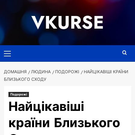
Перейти
до
VKURSE
вмісту
Основне
меню
ДОМАШНЯ
ЛЮДИНА
ПОДОРОЖІ
НАЙЦІКАВІШІ КРАЇНИ
БЛИЗЬКОГО СХОДУ
Подорожі
Найцікавіші
країни Близького