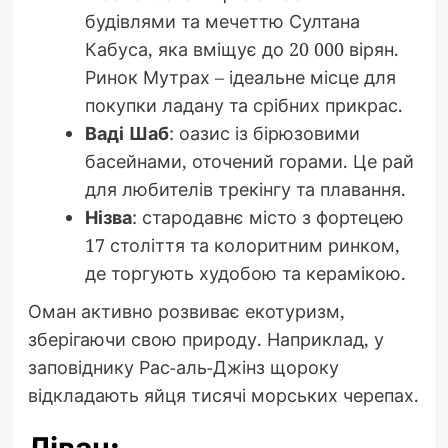
будівлями та мечеттю Султана
Кабуса, яка вміщує до 20 000 вірян.
Ринок Мутрах – ідеальне місце для
покупки ладану та срібних прикрас.
Ваді Шаб
: оазис із бірюзовими
басейнами, оточений горами. Це рай
для любителів трекінгу та плавання.
Нізва
: стародавнє місто з фортецею
17 століття та колоритним ринком,
де торгують худобою та керамікою.
Оман активно розвиває екотуризм,
зберігаючи свою природу. Наприклад, у
заповіднику Рас-аль-Джінз щороку
відкладають яйця тисячі морських черепах.