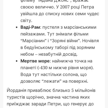
фільму “Індіана Джонс”, вражає
своєю величчю. У 2007 році Петра
увійшла до списку нових семи чудес
світу.
Ваді-Рам
: пустеля з марсіанськими
пейзажами. Тут знімали фільми
“Марсіанин” і “Зоряні війни”. Ночівля
в бедуїнському таборі під зоряним
небом – незабутній досвід.
Мертве море
: найнижча точка на
планеті (-430 м нижче рівня моря).
Вода тут настільки солона, що
дозволяє “лежати” на поверхні.
Йорданія приваблює близько 5 мільйонів
туристів щорічно, значна частина яких
приїжджає заради Петри, що генерує до