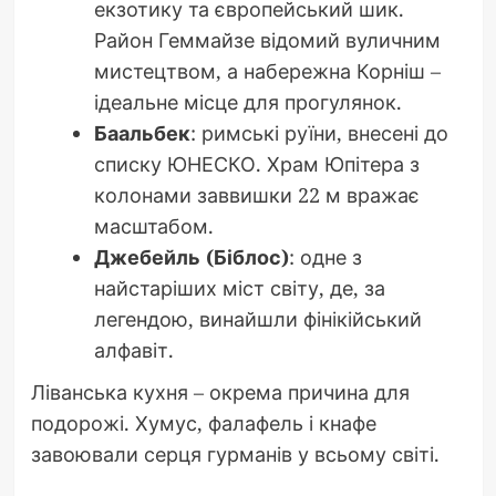
екзотику та європейський шик.
Район Геммайзе відомий вуличним
мистецтвом, а набережна Корніш –
ідеальне місце для прогулянок.
Баальбек
: римські руїни, внесені до
списку ЮНЕСКО. Храм Юпітера з
колонами заввишки 22 м вражає
масштабом.
Джебейль (Біблос)
: одне з
найстаріших міст світу, де, за
легендою, винайшли фінікійський
алфавіт.
Ліванська кухня – окрема причина для
подорожі. Хумус, фалафель і кнафе
завоювали серця гурманів у всьому світі.