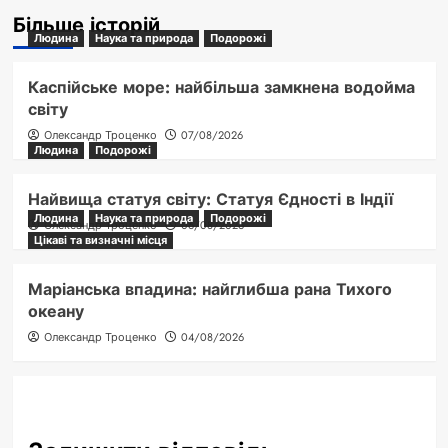
Більше історій
Людина
Наука та природа
Подорожі
Каспійське море: найбільша замкнена водойма
світу
Олександр Троценко
07/08/2026
Людина
Подорожі
Найвища статуя світу: Статуя Єдності в Індії
Людина
Наука та природа
Подорожі
Олександр Троценко
06/08/2026
Цікаві та визначні місця
Маріанська впадина: найглибша рана Тихого
океану
Олександр Троценко
04/08/2026