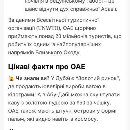
ночівля в бедуїнському таборі – це
шанс відчути дух справжньої Аравії.
За даними Всесвітньої туристичної
організації (UNWTO), ОАЕ щорічно
приймають понад 20 мільйонів туристів, що
робить їх одним із найпопулярніших
напрямків Близького Сходу.
Цікаві факти про ОАЕ
Чи знали ви?
У Дубаї є “Золотий ринок”,
де продають ювелірні вироби вагою в
кілограми! А в Абу-Дабі можна скуштувати
каву з золотою пудрою за $50 за чашку.
ОАЕ також мають штучні острови у формі
пальм, які видно навіть із космосу.