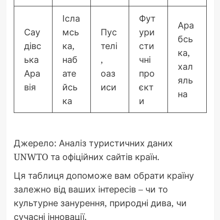
Ісла
Фут
Ара
Сау
мсь
Пус
ури
бсь
дівс
ка,
телі
сти
ка,
ька
наб
,
чні
хал
Ара
ате
оаз
про
яль
вія
йсь
иси
єкт
на
ка
и
Джерело: Аналіз туристичних даних
UNWTO та офіційних сайтів країн.
Ця таблиця допоможе вам обрати країну
залежно від ваших інтересів – чи то
культурне занурення, природні дива, чи
сучасні інновації.