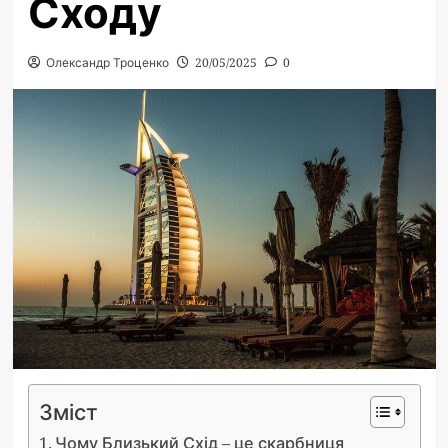
Сходу
Олександр Троценко
20/05/2025
0
Зміст
Чому Близький Схід – це скарбниця