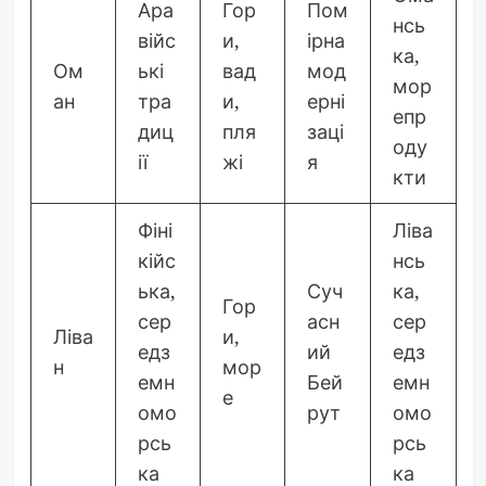
Ара
Гор
Пом
нсь
війс
и,
ірна
ка,
Ом
ькі
вад
мод
мор
ан
тра
и,
ерні
епр
диц
пля
заці
оду
ії
жі
я
кти
Фіні
Ліва
кійс
нсь
ька,
Суч
ка,
Гор
сер
асн
сер
Ліва
и,
едз
ий
едз
н
мор
емн
Бей
емн
е
омо
рут
омо
рсь
рсь
ка
ка