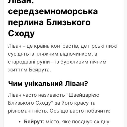
Ліван:
середземноморська
перлина Близького
Сходу
Ліван – це країна контрастів, де гірські лижі
сусідять із пляжним відпочинком, а
стародавні руїни – із бурхливим нічним
життям Бейрута.
Чим унікальний Ліван?
Ліван часто називають “Швейцарією
Близького Сходу” за його красу та
різноманітність. Ось що варто побачити:
Бейрут
: місто, яке поєднує східну