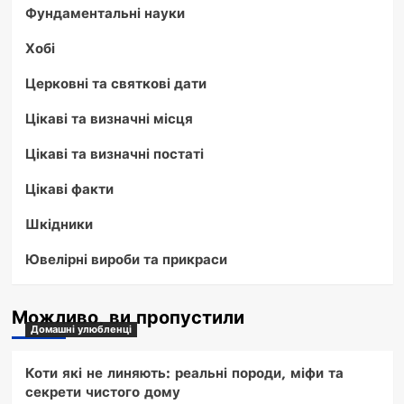
Фундаментальні науки
Хобі
Церковні та святкові дати
Цікаві та визначні місця
Цікаві та визначні постаті
Цікаві факти
Шкідники
Ювелірні вироби та прикраси
Можливо, ви пропустили
Домашні улюбленці
Коти які не линяють: реальні породи, міфи та
секрети чистого дому