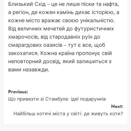
Близький Схід – це не лише піски та нафта,
а регіон, де кожен камінь дихає історією, а
кожне місто вражає своєю унікальністю.
Від величних мечетей до футуристичних
хмарочосів, від стародавніх руїн до
смарагдових оазисів – тут є все, щоб
закохатися. Кожна країна пропонує свій
неповторний досвід, який залишиться з
вами назавжди.
Post
Previous:
Що привезти зі Стамбула: ідеї подарунків
navigation
Next:
Найбільш котячі міста у світі: де живуть коти?