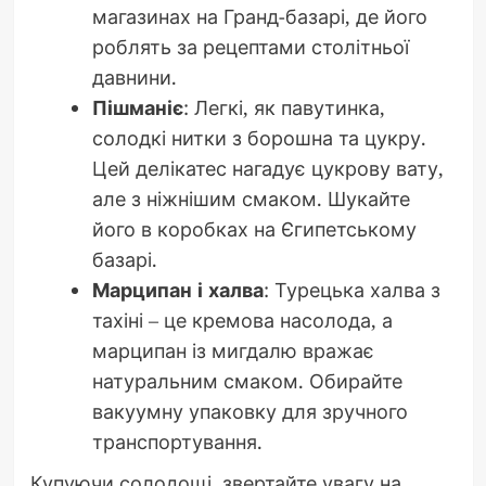
магазинах на Гранд-базарі, де його
роблять за рецептами столітньої
давнини.
Пішманіє
: Легкі, як павутинка,
солодкі нитки з борошна та цукру.
Цей делікатес нагадує цукрову вату,
але з ніжнішим смаком. Шукайте
його в коробках на Єгипетському
базарі.
Марципан і халва
: Турецька халва з
тахіні – це кремова насолода, а
марципан із мигдалю вражає
натуральним смаком. Обирайте
вакуумну упаковку для зручного
транспортування.
Купуючи солодощі, звертайте увагу на