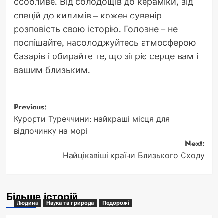
особливе. Від солодощів до кераміки, від
спецій до килимів – кожен сувенір
розповість свою історію. Головне – не
поспішайте, насолоджуйтесь атмосферою
базарів і обирайте те, що зігріє серце вам і
вашим близьким.
Post
Previous:
Курорти Туреччини: найкращі місця для
navigation
відпочинку на морі
Next:
Найцікавіші країни Близького Сходу
Більше історій
Людина
Наука та природа
Подорожі