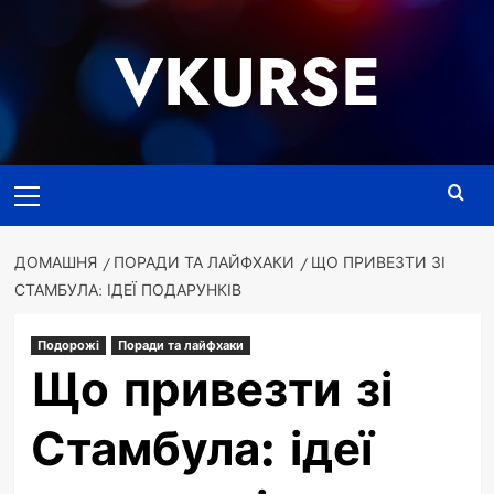
Перейти
до
VKURSE
вмісту
Основне
меню
ДОМАШНЯ
ПОРАДИ ТА ЛАЙФХАКИ
ЩО ПРИВЕЗТИ ЗІ
СТАМБУЛА: ІДЕЇ ПОДАРУНКІВ
Подорожі
Поради та лайфхаки
Що привезти зі
Стамбула: ідеї