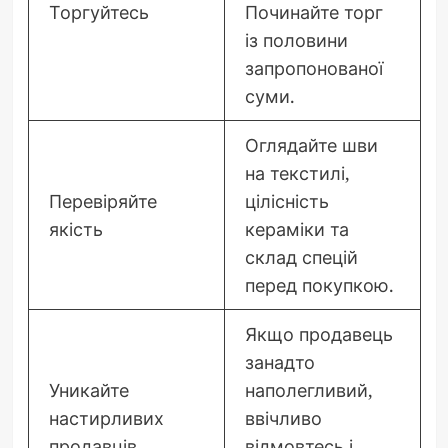
Торгуйтесь
Починайте торг
із половини
запропонованої
суми.
Оглядайте шви
на текстилі,
Перевіряйте
цілісність
якість
кераміки та
склад спецій
перед покупкою.
Якщо продавець
занадто
Уникайте
наполегливий,
настирливих
ввічливо
продавців
відмовтесь і