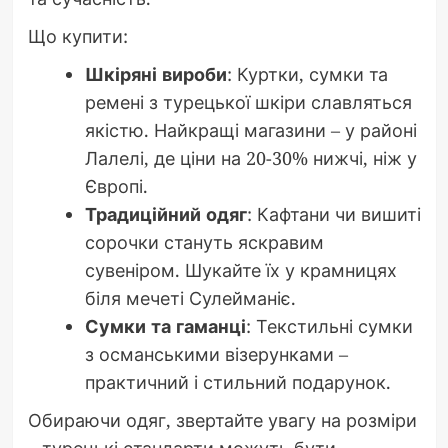
Що купити:
Шкіряні вироби
: Куртки, сумки та
ремені з турецької шкіри славляться
якістю. Найкращі магазини – у районі
Лалелі, де ціни на 20-30% нижчі, ніж у
Європі.
Традиційний одяг
: Кафтани чи вишиті
сорочки стануть яскравим
сувеніром. Шукайте їх у крамницях
біля мечеті Сулейманіє.
Сумки та гаманці
: Текстильні сумки
з османськими візерунками –
практичний і стильний подарунок.
Обираючи одяг, звертайте увагу на розміри
– турецькі стандарти можуть бути