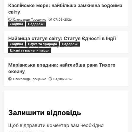
Каспійське море: найбільша замкнена водойма
світу
Олександр Троценко
07/08/2026
Людина
Подорожі
Найвища статуя світу: Статуя Єдності в Індії
Людина
Наука та природа
Подорожі
Олександр Троценко
06/08/2026
Цікаві та визначні місця
Маріанська впадина: найглибша рана Тихого
океану
Олександр Троценко
04/08/2026
Залишити відповідь
Щоб відправити коментар вам необхідно