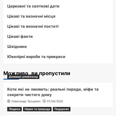
Церковні та святкові дати
Цікаві та визначні місця
Цікаві та визначні постаті
Цікаві факти
Шкідники
Ювелірні вироби та прикраси
Можливо, ви пропустили
Домашні улюбленці
Коти які не линяють: реальні породи, міфи та
секрети чистого дому
Олександр Троценко
07/08/2026
Людина
Наука та природа
Подорожі