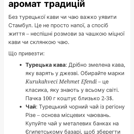
аромат традицій
Без турецької кави чи чаю важко уявити
Стамбул. Це не просто напої, а спосіб
життя – неспішні розмови за чашкою міцної
кави чи склянкою чаю.
Що привезти:
Турецька кава
: Дрібно змелена кава,
яку варять у джезві. Обирайте марки
Kurukahveci Mehmet Efendi
– це
класика, яку знають у всьому світі.
Пачка 100 г коштує близько 2-3$.
Чай
: Турецький чорний чай із регіону
Різе – основа місцевих чаювань.
Купуйте чай у металевих банках на
Єгипетському базарі, щоб зберегти