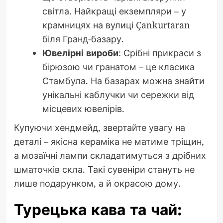
світла. Найкращі екземпляри – у
крамницях на вулиці Çankurtaran
біля Гранд-базару.
Ювелірні вироби
: Срібні прикраси з
бірюзою чи гранатом – це класика
Стамбула. На базарах можна знайти
унікальні каблучки чи сережки від
місцевих ювелірів.
Купуючи хендмейд, звертайте увагу на
деталі – якісна кераміка не матиме тріщин,
а мозаїчні лампи складатимуться з дрібних
шматочків скла. Такі сувеніри стануть не
лише подарунком, а й окрасою дому.
Турецька кава та чай: