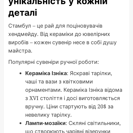
унікальність у кожній
деталі
Стамбул – це рай для поціновувачів
хендмейду. Від кераміки до ювелірних
виробів – кожен сувенір несе в собі душу
майстра.
Популярні сувеніри ручної роботи:
Кераміка Ізніка
: Яскраві тарілки,
чаші та вази з квітковими
орнаментами. Кераміка Ізніка відома
з XVI століття і досі виготовляється
вручну. Ціни стартують від 20$ за
невелику тарілку.
Лампи-мозаїки
: Скляні світильники,
що створюють чарівні візерунки