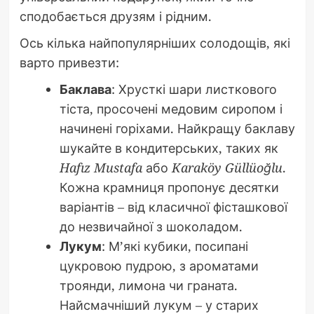
сподобається друзям і рідним.
Ось кілька найпопулярніших солодощів, які
варто привезти:
Баклава
: Хрусткі шари листкового
тіста, просочені медовим сиропом і
начинені горіхами. Найкращу баклаву
шукайте в кондитерських, таких як
Hafız Mustafa
або
Karaköy Güllüoğlu
.
Кожна крамниця пропонує десятки
варіантів – від класичної фісташкової
до незвичайної з шоколадом.
Лукум
: М’які кубики, посипані
цукровою пудрою, з ароматами
троянди, лимона чи граната.
Найсмачніший лукум – у старих