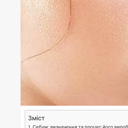
Зміст
Себум: визначення та процес його виро