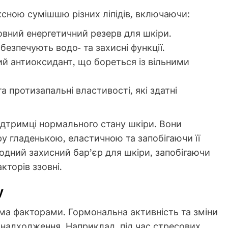
ксною сумішшю різних ліпідів, включаючи:
вний енергетичний резерв для шкіри.
безпечують водо- та захисні функції.
й антиоксидант, що бореться із вільними
а протизапальні властивості, які здатні
ідтримці нормального стану шкіри. Вони
у гладенькою, еластичною та запобігаючи її
родний захисний бар’єр для шкіри, запобігаючи
торів ззовні.
у
а факторами. Гормональна активність та зміни
о надходження. Наприклад, під час стресових