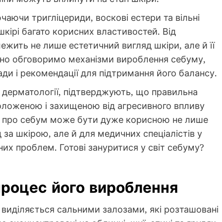
ючаючи тригліцериди, воскові естери та вільні
шкірі багато корисних властивостей. Від
лежить не лише естетичний вигляд шкіри, але й її
льно обговоримо механізми вироблення себуму,
ади і рекомендації для підтримання його балансу.
х дерматології, підтверджують, що правильна
воложеною і захищеною від агресивного впливу
 про себум може бути дуже корисною не лише
 за шкірою, але й для медичних спеціалістів у
них проблем. Готові зануритися у світ себуму?
процес його вироблення
 виділяється сальними залозами, які розташовані