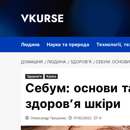
Перейти
до
VKURSE
вмісту
Людина
Наука та природа
Технології, т
ДОМАШНЯ
ЛЮДИНА
ЗДОРОВ'Я
СЕБУМ: ОСНОВИ
Здоров'я
Краса
Себум: основи т
здоров’я шкіри
Олександр Троценко
07/02/2025
0