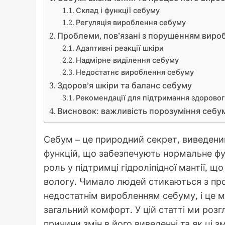
Склад і функції себуму
Регуляція вироблення себуму
Проблеми, пов’язані з порушенням виро
Адаптивні реакції шкіри
Надмірне виділення себуму
Недостатнє вироблення себуму
Здоров’я шкіри та баланс себуму
Рекомендації для підтримання здоровог
Висновок: важливість порозуміння себу
Себум – це природний секрет, виведени
функцій, що забезпечують нормальне фун
роль у підтримці гідроліпідної мантії, що
вологу. Чимало людей стикаються з пр
недостатнім виробленням себуму, і це м
загальний комфорт. У цій статті ми розг
причини змін в його виведенні та як ці 