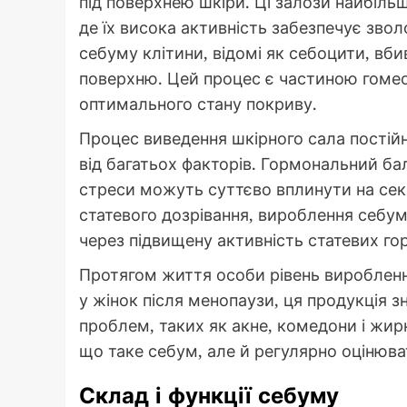
під поверхнею шкіри. Ці залози найбільше
де їх висока активність забезпечує зво
себуму клітини, відомі як себоцити, вб
поверхню. Цей процес є частиною гоме
оптимального стану покриву.
Процес виведення шкірного сала постій
від багатьох факторів. Гормональний бала
стреси можуть суттєво вплинути на секр
статевого дозрівання, вироблення себу
через підвищену активність статевих го
Протягом життя особи рівень виробленн
у жінок після менопаузи, ця продукція 
проблем, таких як акне, комедони і жи
що таке себум, але й регулярно оцінюват
Склад і функції себуму