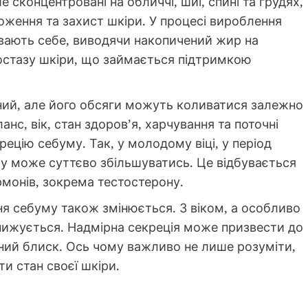
 сконцентровані на обличчі, шиї, спині та грудях,
ложення та захист шкіри. У процесі вироблення
ивають себе, виводячи накопичений жир на
остазу шкіри, що займається підтримкою
ний, але його обсяги можуть коливатися залежно
нс, вік, стан здоров’я, харчування та поточні
ецію себуму. Так, у молодому віці, у період
му може суттєво збільшуватись. Це відбувається
рмонів, зокрема тестостерону.
я себуму також змінюється. З віком, а особливо
знижується. Надмірна секреція може призвести до
рний блиск. Ось чому важливо не лише розуміти,
и стан своєї шкіри.