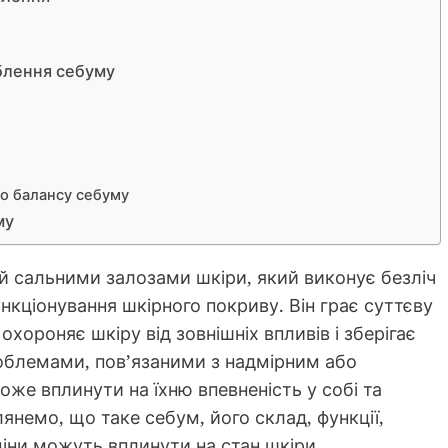
блення себуму
о балансу себуму
му
й сальними залозами шкіри, який виконує безліч
кціонування шкірного покриву. Він грає суттєву
 охороняє шкіру від зовнішніх впливів і зберігає
облемами, пов’язаними з надмірним або
оже вплинути на їхню впевненість у собі та
лянемо, що таке себум, його склад, функції,
зміни можуть вплинути на стан шкіри.