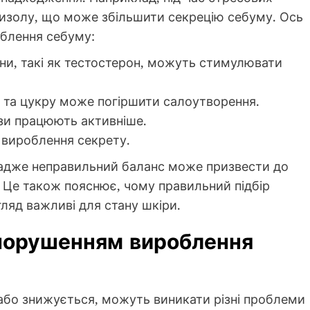
тизолу, що може збільшити секрецію себуму. Ось
облення себуму:
ни, такі як тестостерон, можуть стимулювати
 та цукру може погіршити салоутворення.
ози працюють активніше.
вироблення секрету.
 адже неправильний баланс може призвести до
 Це також пояснює, чому правильний підбір
ляд важливі для стану шкіри.
 порушенням вироблення
або знижується, можуть виникати різні проблеми