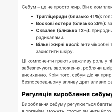
Себум – це не просто жир. Він є компле
Тригліцериди (близько 41%):
голо
Воскові естери (близько 26%):
за
Сквален (близько 12%):
природни
радикалами.
Вільні жирні кислі:
антимікробні т
захистити шкіру.
Ці компоненти грають важливу роль у п
забезпечують зволоження, роблячи шкір
висиханню. Крім того, себум діє як при
безпосередньому впливу дратівливих фак
Регуляція вироблення себум
Вироблення себуму регулюється багатьм
в організмі можуть істотно змінити йог