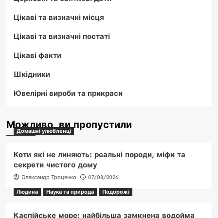
Цікаві та визначні місця
Цікаві та визначні постаті
Цікаві факти
Шкідники
Ювелірні вироби та прикраси
Можливо, ви пропустили
Домашні улюбленці
Коти які не линяють: реальні породи, міфи та
секрети чистого дому
Олександр Троценко
07/08/2026
Людина
Наука та природа
Подорожі
Каспійське море: найбільша замкнена водойма