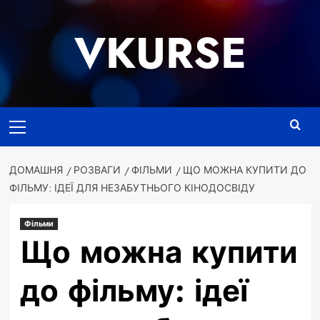
Перейти
до
VKURSE
вмісту
Основне
меню
ДОМАШНЯ
РОЗВАГИ
ФІЛЬМИ
ЩО МОЖНА КУПИТИ ДО
ФІЛЬМУ: ІДЕЇ ДЛЯ НЕЗАБУТНЬОГО КІНОДОСВІДУ
Фільми
Що можна купити
до фільму: ідеї