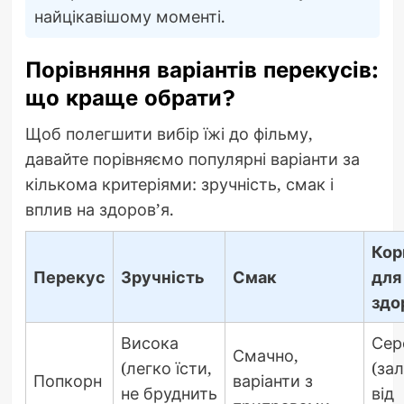
найцікавішому моменті.
Порівняння варіантів перекусів:
що краще обрати?
Щоб полегшити вибір їжі до фільму,
давайте порівняємо популярні варіанти за
кількома критеріями: зручність, смак і
вплив на здоров’я.
Кор
Перекус
Зручність
Смак
для
здо
Висока
Сер
Смачно,
(легко їсти,
(за
Попкорн
варіанти з
не бруднить
від