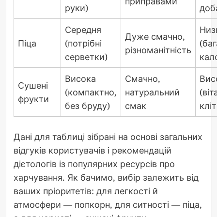
приправами
руки)
доб
Середня
Низ
Дуже смачно,
Піца
(потрібні
(баг
різноманітність
серветки)
кал
Висока
Смачно,
Вис
Сушені
(компактно,
натуральний
(віт
фрукти
без бруду)
смак
клі
Дані для таблиці зібрані на основі загальних
відгуків користувачів і рекомендацій
дієтологів із популярних ресурсів про
харчування. Як бачимо, вибір залежить від
ваших пріоритетів: для легкості й
атмосфери — попкорн, для ситності — піца,