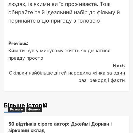
людях, із якими ви їх проживаєте. Тож
обирайте свій ідеальний набір до фільму й
поринайте в цю пригоду з головою!
Post
Previous:
Ким ти був у минулому житті: як дізнатися
navigation
правду просто
Next:
Скільки найбільше дітей народила жінка за один
раз: рекорд і факти
Більше історій
Розваги
Фільми
50 відтінків сірого актор: Джеймі Дорнан і
зірковий склад