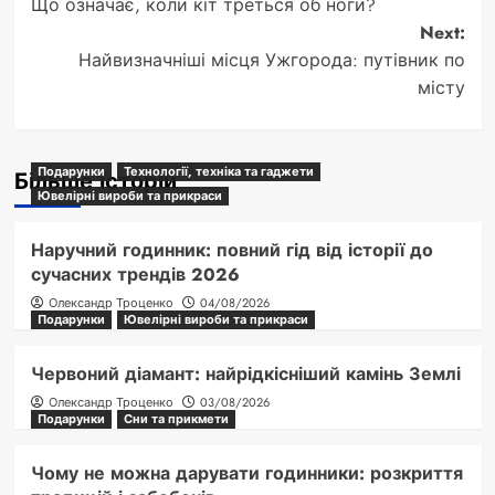
Що означає, коли кіт треться об ноги?
navigation
Next:
Найвизначніші місця Ужгорода: путівник по
місту
Подарунки
Технології, техніка та гаджети
Більше історій
Ювелірні вироби та прикраси
Наручний годинник: повний гід від історії до
сучасних трендів 2026
Олександр Троценко
04/08/2026
Подарунки
Ювелірні вироби та прикраси
Червоний діамант: найрідкісніший камінь Землі
Олександр Троценко
03/08/2026
Подарунки
Сни та прикмети
Чому не можна дарувати годинники: розкриття