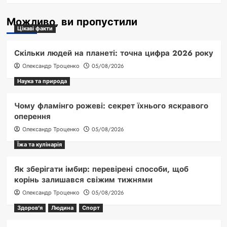
Можливо, ви пропустили
Цікаві факти
Скільки людей на планеті: точна цифра 2026 року
Олександр Троценко
05/08/2026
Наука та природа
Чому фламінго рожеві: секрет їхнього яскравого
оперення
Олександр Троценко
05/08/2026
Їжа та кулінарія
Як зберігати імбир: перевірені способи, щоб
корінь залишався свіжим тижнями
Олександр Троценко
05/08/2026
Здоров'я
Людина
Спорт