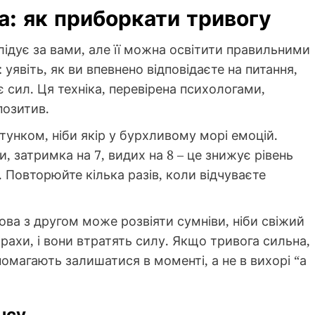
а: як приборкати тривогу
слідує за вами, але її можна освітити правильними
у: уявіть, як ви впевнено відповідаєте на питання,
 сил. Ця техніка, перевірена психологами,
позитив.
унком, ніби якір у бурхливому морі емоцій.
и, затримка на 7, видих на 8 – це знижує рівень
 Повторюйте кілька разів, коли відчуваєте
ова з другом може розвіяти сумніви, ніби свіжий
трахи, і вони втратять силу. Якщо тривога сильна,
опомагають залишатися в моменті, а не в вихорі “а
нсу