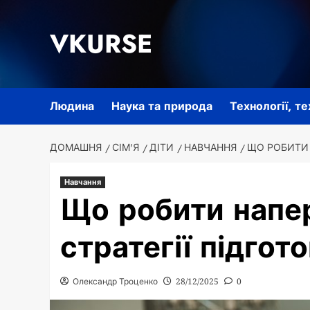
Перейти
до
VKURSE
вмісту
Людина
Наука та природа
Технології, т
ДОМАШНЯ
СІМ'Я
ДІТИ
НАВЧАННЯ
ЩО РОБИТИ 
Навчання
Що робити напер
стратегії підгот
Олександр Троценко
28/12/2025
0