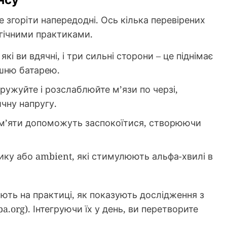
 згоріти напередодні. Ось кілька перевірених
гічними практиками.
кі ви вдячні, і три сильні сторони – це піднімає
ішню батарею.
ружуйте і розслаблюйте м’язи по черзі,
ичну напругу.
и м’яти допоможуть заспокоїтися, створюючи
ику або ambient, які стимулюють альфа-хвилі в
юють на практиці, як показують дослідження з
a.org). Інтегруючи їх у день, ви перетворите