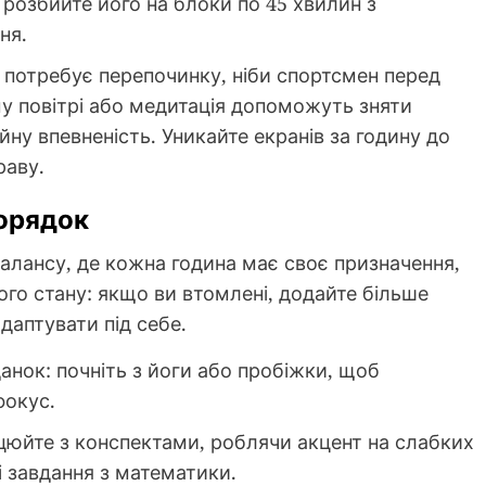
 розбийте його на блоки по 45 хвилин з
ня.
к потребує перепочинку, ніби спортсмен перед
у повітрі або медитація допоможуть зняти
ну впевненість. Уникайте екранів за годину до
раву.
орядок
алансу, де кожна година має своє призначення,
вого стану: якщо ви втомлені, додайте більше
даптувати під себе.
іданок: почніть з йоги або пробіжки, щоб
фокус.
ацюйте з конспектами, роблячи акцент на слабких
і завдання з математики.