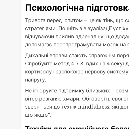
Психологічна підготовк
Тривога перед іспитом – це як тінь, що 
стратегіями. Почніть з візуалізації успіх
відчуваючи прилив адреналіну, що додає
допомагає перепрограмувати мозок на 
Дихальні вправи стають справжнім порят
Спробуйте метод 4-7-8: вдих на 4 секунд
кортизолу і заспокоює нервову систему.
напругу.
Не ігноруйте підтримку близьких – розм
вітер розганяє хмари. Обговоріть свої с
зверніться до технік mindfulness, які д
що якщо”.
Техніки для емоційного бала