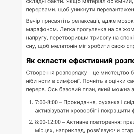
складні факти. Якщо матеріал об’ємний,
перервами, щоб уникнути перевантажен
Вечір присвятіть релаксації, адже мозо
марафоном. Легка прогулянка на свіжом
напругу, перетворивши тривогу на спокій
сну, щоб мелатонін міг зробити свою сп
Як скласти ефективний розп
Створення розпорядку – це мистецтво б
ніби ноти в симфонії. Почніть з оцінки с
перерв. Ось базовий план, який можна а
7:00-8:00 – Прокидання, руханка і сн
активізувати кровообіг і покращити 
8:00-12:00 – Активне повторення: пр
місцях, наприклад, розв’язуючи стар