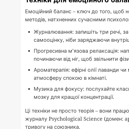
Емоційний баланс – ключ до того, щоб не
методів, натхненних сучасними психоло
Журналювання: запишіть три речі, за я
самооцінку, ніби заряджаючи внутр
Прогресивна м’язова релаксація: нап
починаючи від ніг, щоб звільнити фіз
Ароматерапія: ефірні олії лаванди ч
атмосферу спокою в кімнаті.
Музика для фокусу: послухайте клас
мозку для кращої концентрації.
Ці техніки не просто теорія – вони прац
журналу Psychological Science (домен: ap
тривогу на союзника.