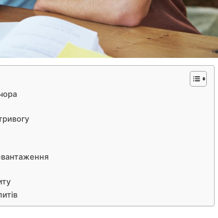
ечора
 тривогу
ревантаження
иту
питів