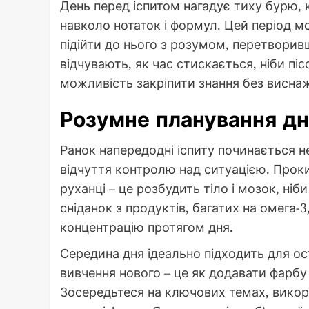
День перед іспитом нагадує тиху бурю,
навколо нотаток і формул. Цей період м
підійти до нього з розумом, перетворивш
відчувають, як час стискається, ніби пі
можливість закріпити знання без висна
Розумне планування дня
Ранок напередодні іспиту починається не 
відчуття контролю над ситуацією. Проки
руханці – це розбудить тіло і мозок, ніб
сніданок з продуктів, багатих на омега-
концентрацію протягом дня.
Середина дня ідеально підходить для ос
вивчення нового – це як додавати фарбу
Зосередьтеся на ключових темах, викор