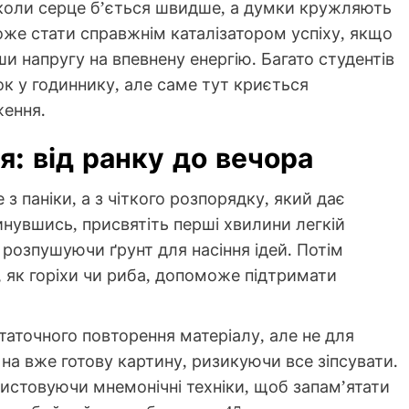
 коли серце б’ється швидше, а думки кружляють
оже стати справжнім каталізатором успіху, якщо
и напругу на впевнену енергію. Багато студентів
сок у годиннику, але саме тут криється
ження.
: від ранку до вечора
з паніки, а з чіткого розпорядку, який дає
нувшись, присвятіть перші хвилини легкій
и розпушуючи ґрунт для насіння ідей. Потім
3, як горіхи чи риба, допоможе підтримати
таточного повторення матеріалу, але не для
 на вже готову картину, ризикуючи все зіпсувати.
истовуючи мнемонічні техніки, щоб запам’ятати