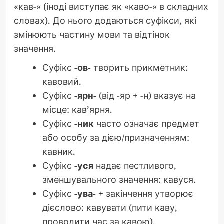
«кав-» (іноді виступає як «каво-» в складних
словах). До нього додаються суфікси, які
змінюють частину мови та відтінок
значення.
Суфікс
-ов-
творить прикметник:
кавовий.
Суфікс
-ярн-
(від -яр + -н) вказує на
місце: кав’ярня.
Суфікс
-ник
часто означає предмет
або особу за дією/призначенням:
кавник.
Суфікс
-уся
надає пестливого,
зменшувального значення: кавуся.
Суфікс
-ува-
+ закінчення утворює
дієслово: кавувати (пити каву,
проводити час за кавою).