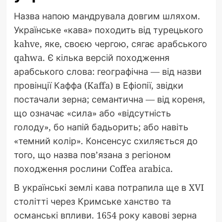
Назва напою мандрувала довгим шляхом.
Українське «кава» походить від турецького
kahve, яке, своєю чергою, сягає арабського
qahwa. Є кілька версій походження
арабського слова: географічна — від назви
провінції Каффа (Kaffa) в Ефіопії, звідки
постачали зерна; семантична — від кореня,
що означає «сила» або «відсутність
голоду», бо напій бадьорить; або навіть
«темний колір». Консенсус схиляється до
того, що назва пов’язана з регіоном
походження рослини Coffea arabica.
В українські землі кава потрапила ще в XVI
столітті через Кримське ханство та
османські впливи. 1654 року кавові зерна