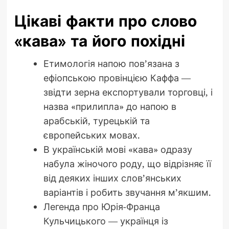
Цікаві факти про слово
«кава» та його похідні
Етимологія напою пов’язана з
ефіопською провінцією Каффа —
звідти зерна експортували торговці, і
назва «прилипла» до напою в
арабській, турецькій та
європейських мовах.
В українській мові «кава» одразу
набула жіночого роду, що відрізняє її
від деяких інших слов’янських
варіантів і робить звучання м’якшим.
Легенда про Юрія-Франца
Кульчицького — українця із