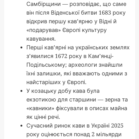
Самбірщини — розповідає, що саме
він після Віденської битви 1683 року
відкрив першу кав’ярню у Відні й
«подарував» Європі культуру
кавування.
Перші кав’ярні на українських землях
з’явилися 1672 року в Кам’янці-
Подільському; археологи знайшли
їхні залишки, які вважають одними з
найстаріших у Європі.
У козацьку добу кава була
екзотикою для старшини — зерна та
«кавники» фіксували в описах майна
як цінні речі.
Сучасний ринок кави в Україні 2025
року оцінюється понад 2 мільярди