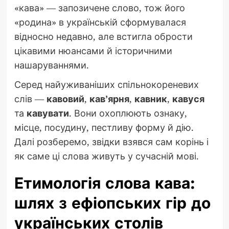
«кава» — запозичене слово, тож його
«родина» в українській сформувалася
відносно недавно, але встигла обрости
цікавими нюансами й історичними
нашаруваннями.
Серед найуживаніших спільнокореневих
слів —
кавовий
,
кав’ярня
,
кавник
,
кавуся
та
кавувати
. Вони охоплюють ознаку,
місце, посудину, пестливу форму й дію.
Далі розберемо, звідки взявся сам корінь і
як саме ці слова живуть у сучасній мові.
Етимологія слова кава:
шлях з ефіопських гір до
українських столів