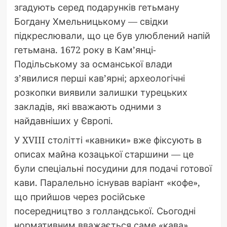
згадують серед подарунків гетьману
Богдану Хмельницькому — свідки
підкреслювали, що це був улюблений напій
гетьмана. 1672 року в Кам’янці-
Подільському за османської влади
з’явилися перші кав’ярні; археологічні
розкопки виявили залишки турецьких
закладів, які вважають одними з
найдавніших у Європі.
У XVIII столітті «кавники» вже фіксують в
описах майна козацької старшини — це
були спеціальні посудини для подачі готової
кави. Паралельно існував варіант «кофе»,
що прийшов через російське
посередництво з голландської. Сьогодні
нормативним вважається саме «кава»