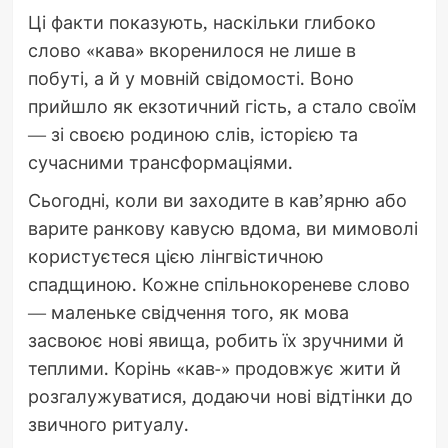
Ці факти показують, наскільки глибоко
слово «кава» вкоренилося не лише в
побуті, а й у мовній свідомості. Воно
прийшло як екзотичний гість, а стало своїм
— зі своєю родиною слів, історією та
сучасними трансформаціями.
Сьогодні, коли ви заходите в кав’ярню або
варите ранкову кавусю вдома, ви мимоволі
користуєтеся цією лінгвістичною
спадщиною. Кожне спільнокореневе слово
— маленьке свідчення того, як мова
засвоює нові явища, робить їх зручними й
теплими. Корінь «кав-» продовжує жити й
розгалужуватися, додаючи нові відтінки до
звичного ритуалу.