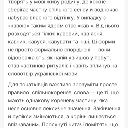
творять у мові живу родину, де кожне
зберігає частку спільного сенсу й водночас
набуває власного відтінку. У випадку з
«кавою» таким ядром стає «кав-». Від нього
розходяться гілки: кавовий, кав’ярня,
кавник, кавуся, кавувати та інші. Ці форми
не просто формально споріднені — вони
відображають, як напій увійшов у побут,
став частиною ритуалів і навіть вплинув на
словотвір української мови.
Для початківців важливо зрозуміти просте
правило: спільнокореневі слова — це ті, що
мають однакову кореневу частину, яка
несе основне лексичне значення. Закінчення
й суфікси змінюються, а корінь лишається
впізнаваним. Просунуті читачі помітять, що