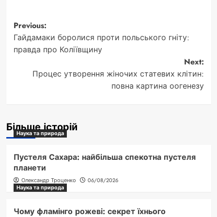
Post
Previous:
Гайдамаки боролися проти польського гніту:
navigation
правда про Коліївщину
Next:
Процес утворення жіночих статевих клітин:
повна картина оогенезу
Більше історій
Наука та природа
Пустеля Сахара: найбільша спекотна пустеля
планети
Олександр Троценко
06/08/2026
Наука та природа
Чому фламінго рожеві: секрет їхнього