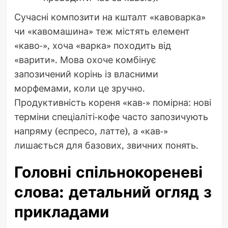
Сучасні композити на кшталт «кавоварка»
чи «кавомашина» теж містять елемент
«каво-», хоча «варка» походить від
«варити». Мова охоче комбінує
запозичений корінь із власними
морфемами, коли це зручно.
Продуктивність кореня «кав-» помірна: нові
терміни спеціаліті-кофе часто запозичують
напряму (еспресо, латте), а «кав-»
лишається для базових, звичних понять.
Головні спільнокореневі
слова: детальний огляд з
прикладами