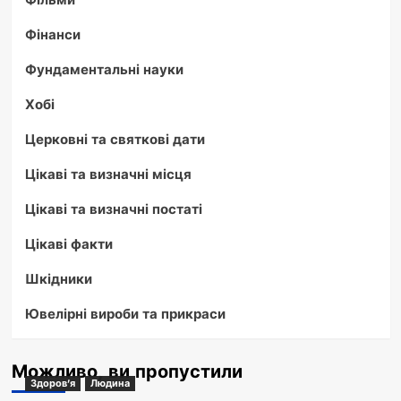
Фінанси
Фундаментальні науки
Хобі
Церковні та святкові дати
Цікаві та визначні місця
Цікаві та визначні постаті
Цікаві факти
Шкідники
Ювелірні вироби та прикраси
Можливо, ви пропустили
Здоров'я
Людина