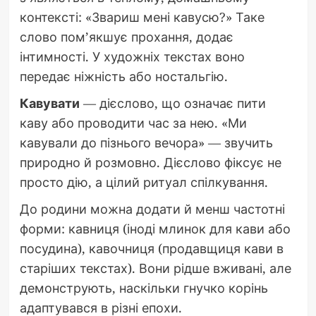
контексті: «Звариш мені кавусю?» Таке
слово пом’якшує прохання, додає
інтимності. У художніх текстах воно
передає ніжність або ностальгію.
Кавувати
— дієслово, що означає пити
каву або проводити час за нею. «Ми
кавували до пізнього вечора» — звучить
природно й розмовно. Дієслово фіксує не
просто дію, а цілий ритуал спілкування.
До родини можна додати й менш частотні
форми: кавниця (іноді млинок для кави або
посудина), кавочниця (продавщиця кави в
старіших текстах). Вони рідше вживані, але
демонструють, наскільки гнучко корінь
адаптувався в різні епохи.