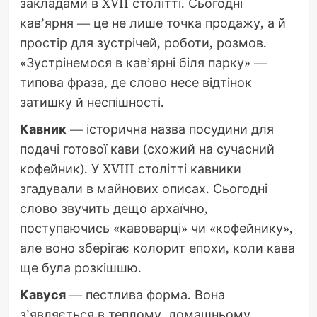
закладами в XVII столітті. Сьогодні
кав’ярня — це не лише точка продажу, а й
простір для зустрічей, роботи, розмов.
«Зустрінемося в кав’ярні біля парку» —
типова фраза, де слово несе відтінок
затишку й неспішності.
Кавник
— історична назва посудини для
подачі готової кави (схожий на сучасний
кофейник). У XVIII столітті кавники
згадували в майнових описах. Сьогодні
слово звучить дещо архаїчно,
поступаючись «кавоварці» чи «кофейнику»,
але воно зберігає колорит епохи, коли кава
ще була розкішшю.
Кавуся
— пестлива форма. Вона
з’являється в теплому, домашньому