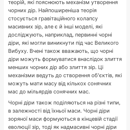
теорій, які пояснюють механізм утворення
чорних дір. Найпоширеніша теорія
стосується гравітаційного колапсу
масивних зір, але є й інші моделі, які
досліджують, наприклад, первинні чорні
діри, які могли виникнути під час Великого
Вибуху. Вчені також вважають, що чорні
діри можуть формуватися внаслідок злиття
менших чорних дір або злиття зір. Ці
механізми ведуть до створення об’єктів, які
можуть мати масу від кількох сонячних
мас до мільярдів сонячних мас.
Чорні діри також поділяються на різні типи,
в залежності від їхньої маси. Чорні діри
зоряної маси формуються в кінцевій стадії
еволюції зір, тоді як надмасивні чорні діри