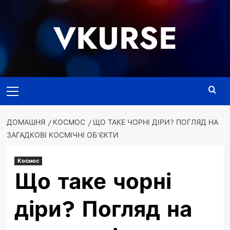
Перейти
до
VKURSE
вмісту
Основне
меню
ДОМАШНЯ
КОСМОС
ЩО ТАКЕ ЧОРНІ ДІРИ? ПОГЛЯД НА
ЗАГАДКОВІ КОСМІЧНІ ОБ’ЄКТИ
Космос
Що таке чорні
діри? Погляд на