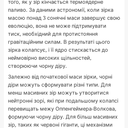
того, як у зір кінчається термоядерне
паливо. За даними астрономії, коли зірка
масою понад 3 сонячні маси завершує свою
еволюцію, вона не може підтримувати
тиск, необхідний для протистояння
гравітаційним силам. В результаті цього
зірка колапсує, і її ядро стискається до
неймовірно високих щільностей,
створюючи чорну діру.
Залежно від початкової маси зірки, чорні
діри можуть сформувати різні типи. Для
менш масивних зір можуть утворитися
нейтронні зорі, які при подальшому колапсі
перевищать межу Оппенгеймера-Волкова,
формуючи чорну діру. Для більш масивних
зір, таких як червоні гіганти, ці механізми