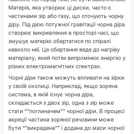
Матерія, яка утворює ці диски, часто є
частинами зір або газу, що оточують чорну
діру. Під дією потужної гравітації чорна діра
створює викривлення в просторі-часі, що
змушує матерію обертатися по спіралі
навколо неї. Це обертання веде до нагріву
матеріалу, який потім випромінює енергію у
різних електромагнітних спектрах.
Чорні діри також можуть впливати на зірки
у своїй околиці. Наприклад, якщо зоряна
система, в якій існує чорна діра,
складається з двох зір, одна з зір може
стати “”поглиначем”” чорної діри. В процесі
акреції частина зоряної речовини може
бути “”викрадена”” і додана до маси чорної