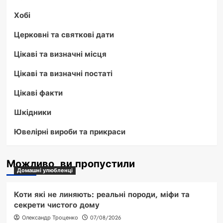
Хобі
Церковні та святкові дати
Цікаві та визначні місця
Цікаві та визначні постаті
Цікаві факти
Шкідники
Ювелірні вироби та прикраси
Можливо, ви пропустили
Домашні улюбленці
Коти які не линяють: реальні породи, міфи та
секрети чистого дому
Олександр Троценко
07/08/2026