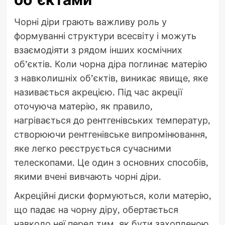
Чорні діри грають важливу роль у
формуванні структури всесвіту і можуть
взаємодіяти з рядом інших космічних
об’єктів. Коли чорна діра поглинає матерію
з навколишніх об’єктів, виникає явище, яке
називається акрецією. Під час акреції
оточуюча матерію, як правило,
нагрівається до рентгенівських температур,
створюючи рентгенівське випромінювання,
яке легко реєструється сучасними
телескопами. Це один з основних способів,
якими вчені вивчають чорні діри.
Акреційні диски формуються, коли матерію,
що падає на чорну діру, обертається
навколо неї перед тим, як бути захопленою.