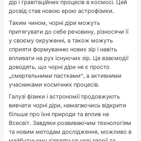
дір і гравітаційних процесів в космосі. Цей
досвід став новою ерою астрофізики.
Таким чином, чорні діри можуть
притягувати до себе речовину, різносячи її
у своєму окруженні, а також можуть
сприяти формуванню нових зір і навіть
впливати на рух існуючих зір. Це взаємодії
доводять, що чорні діри не є просто
„смертельними пастками“, а активними
учасниками космічних процесів.
Галузі фізики і астрономії продовжують
вивчати чорні діри, намагаючись відкрити
більше про їхні природи та вплив на
Всесвіт. Завдяки розвиваючим технологіям
та новим методам дослідження, можливо в
майбутньому з’являться нові теорії та