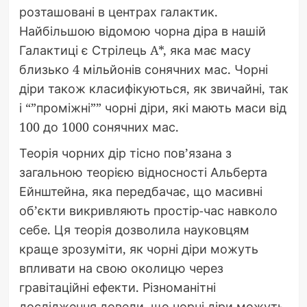
розташовані в центрах галактик.
Найбільшою відомою чорна діра в нашій
Галактиці є Стрілець A*, яка має масу
близько 4 мільйонів сонячних мас. Чорні
діри також класифікуються, як звичайні, так
і “”проміжні”” чорні діри, які мають маси від
100 до 1000 сонячних мас.
Теорія чорних дір тісно пов’язана з
загальною теорією відносності Альберта
Ейнштейна, яка передбачає, що масивні
об’єкти викривляють простір-час навколо
себе. Ця теорія дозволила науковцям
краще зрозуміти, як чорні діри можуть
впливати на свою околицю через
гравітаційні ефекти. Різноманітні
дослідження довели, що чорні діри можуть