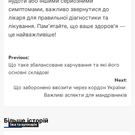
нудоти або іншими серйозними
симптомами, важливо звернутися до
лікаря для правильної діагностики та
лікування. Пам’ятайте, що ваше здоров’я —
це найважливіше!
Post
Previous:
Що таке збалансоване харчування та які його
navigation
основні складові
Next:
Що заборонено ввозити через кордон України:
Важливі аспекти для мандрівників
Більше історій
Їжа та кулінарія