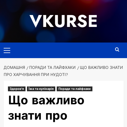
Перейти
до
VKURSE
вмісту
Основне
меню
ДОМАШНЯ
ПОРАДИ ТА ЛАЙФХАКИ
ЩО ВАЖЛИВО ЗНАТИ
ПРО ХАРЧУВАННЯ ПРИ НУДОТІ?
Здоров'я
Їжа та кулінарія
Поради та лайфхаки
Що важливо
знати про