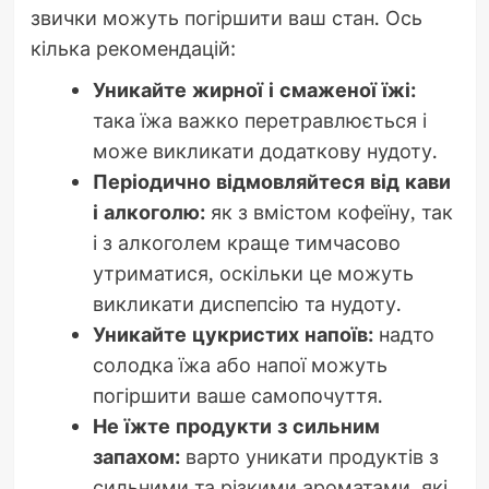
звички можуть погіршити ваш стан. Ось
кілька рекомендацій:
Уникайте жирної і смаженої їжі:
така їжа важко перетравлюється і
може викликати додаткову нудоту.
Періодично відмовляйтеся від кави
і алкоголю:
як з вмістом кофеїну, так
і з алкоголем краще тимчасово
утриматися, оскільки це можуть
викликати диспепсію та нудоту.
Уникайте цукристих напоїв:
надто
солодка їжа або напої можуть
погіршити ваше самопочуття.
Не їжте продукти з сильним
запахом:
варто уникати продуктів з
сильними та різкими ароматами, які