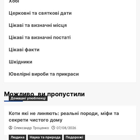
Хобі
Церковні та святкові дати
Цікаві та визначні місця
Цікаві та визначні постаті
Цікаві факти
Шкідники
Ювелірні вироби та прикраси
Можливо, ви пропустили
Домашні улюбленці
Коти які не линяють: реальні породи, міфи та
секрети чистого дому
Олександр Троценко
07/08/2026
Людина
Наука та природа
Подорожі