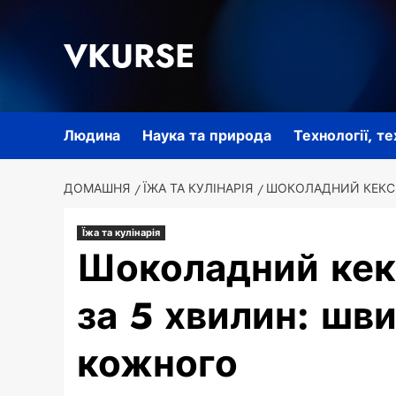
Перейти
до
VKURSE
вмісту
Людина
Наука та природа
Технології, т
ДОМАШНЯ
ЇЖА ТА КУЛІНАРІЯ
ШОКОЛАДНИЙ КЕКС 
Їжа та кулінарія
Шоколадний кекс
за 5 хвилин: шв
кожного