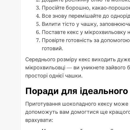
Просійте борошно, какао-порошок
Все знову перемішайте до однорід
Вилити тісто у чашку, заповнюючи 
Поставте кекс у мікрохвильовку н
Провірте готовність за допомого
готовий.
Середнього розміру кекс виходить дуже
мікрохвильовці — ви уникнете зайвого б
просторі однієї чашки.
Поради для ідеального
Приготування шоколадного кексу може бу
допоможуть вам домогтися ще кращого ре
врахувати: