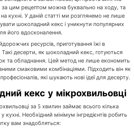
с за цим рецептом можна буквально на ходу, та
 на кухні. У даній статті ми розглянемо не лише
тувати шоколадний кекс і уникнути популярних
ля його вдосконалення.
айдорожчих ресурсів, приготування їжі в
 Такі десерти, як шоколадний кекс, готуються
ок та обладнання. Цей метод не лише економить
ізними смаковими комбінаціями. Підходить він як
професіоналів, які шукають нові ідеї для десерту.
дний кекс у мікрохвильовці
хвильовці за 5 хвилин займає всього кілька
у у кухні. Необхідний мінімум інгредієнтів робить
тку вам знадобляться: