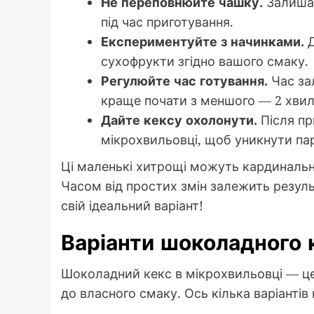
Не переповнюйте чашку.
Залишай
під час приготування.
Експериментуйте з начинками.
Д
сухофрукти згідно вашого смаку.
Регулюйте час готування.
Час за
краще почати з меншого — 2 хвил
Дайте кексу охолонути.
Після пр
мікрохвильовці, щоб уникнути пар
Ці маленькі хитрощі можуть кардинально
Часом від простих змін залежить резуль
свій ідеальний варіант!
Варіанти шоколадного 
Шоколадний кекс в мікрохвильовці — це
до власного смаку. Ось кілька варіантів