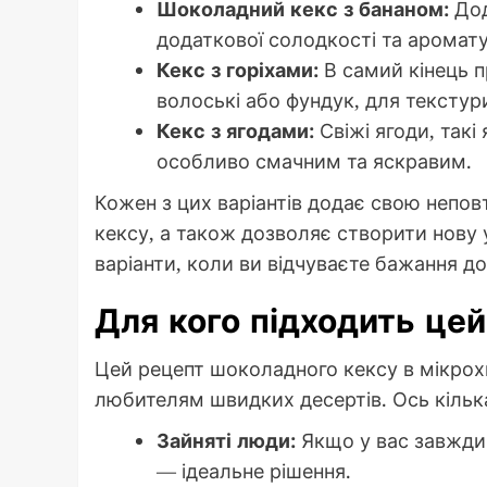
Шоколадний кекс з бананом:
Дод
додаткової солодкості та аромату
Кекс з горіхами:
В самий кінець п
волоські або фундук, для текстур
Кекс з ягодами:
Свіжі ягоди, такі
особливо смачним та яскравим.
Кожен з цих варіантів додає свою непо
кексу, а також дозволяє створити нову 
варіанти, коли ви відчуваєте бажання д
Для кого підходить це
Цей рецепт шоколадного кексу в мікрохв
любителям швидких десертів. Ось кілька
Зайняті люди:
Якщо у вас завжди 
— ідеальне рішення.