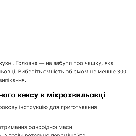
 кухні. Головне — не забути про чашку, яка
ьовці. Виберіть ємність об’ємом не менше 300
випікання.
ого кексу в мікрохвильовці
окову інструкцію для приготування
отримання однорідної маси.
, а потім ретельно перемішайте.