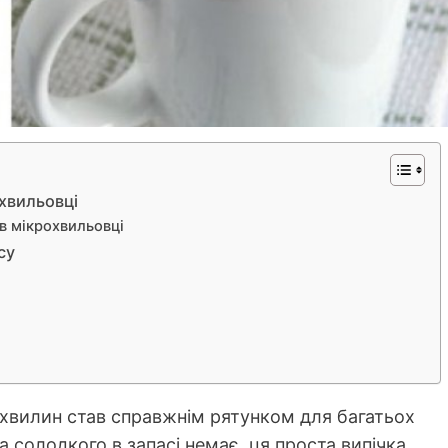
хвильовці
в мікрохвильовці
су
 хвилин став справжнім рятунком для багатьох
 а солодкого в запасі немає, ця проста випічка