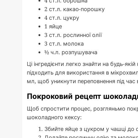
4 ст.л. борошна
2 ст.л. какао-порошку
4 ст.л. цукру
1 яйце
3 ст.л. рослинної олії
3 ст.л. молока
½ ч.л. розпушувача
Ці інгредієнти легко знайти на будь-якій
підходить для використання в мікрохвил
мл, щоб уникнути переповнення під час 
Покроковий рецепт шоколадн
Щоб спростити процес, розгляньмо покр
шоколадного кексу:
Збийте яйце з цукром у чашці до 
Додайте рослинну олію та молоко