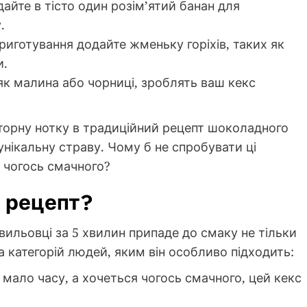
айте в тісто один розім’ятий банан для
.
риготування додайте жменьку горіхів, таких як
и.
 як малина або чорниці, зроблять ваш кекс
вторну нотку в традиційний рецепт шоколадного
унікальну страву. Чому б не спробувати ці
о чогось смачного?
й рецепт?
ильовці за 5 хвилин припаде до смаку не тільки
 категорій людей, яким він особливо підходить:
мало часу, а хочеться чогось смачного, цей кекс