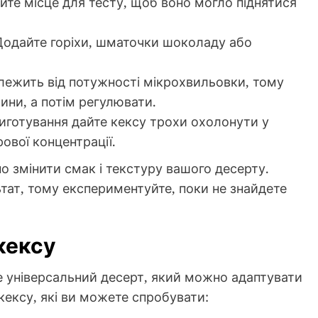
те місце для тесту, щоб воно могло піднятися
одайте горіхи, шматочки шоколаду або
лежить від потужності мікрохвильовки, тому
ини, а потім регулювати.
иготування дайте кексу трохи охолонути у
ової концентрації.
 змінити смак і текстуру вашого десерту.
тат, тому експериментуйте, поки не знайдете
кексу
 універсальний десерт, який можно адаптувати
 кексу, які ви можете спробувати: