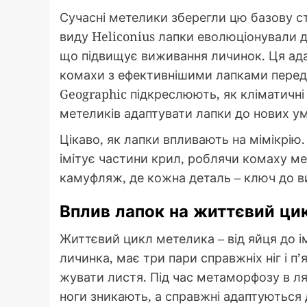
Сучасні метелики зберегли цю базову ст
виду Heliconius лапки еволюціонували д
що підвищує виживання личинок. Ця адап
комахи з ефективнішими лапками переда
Geographic підкреслюють, як кліматичн
метеликів адаптувати лапки до нових у
Цікаво, як лапки впливають на мімікрію.
імітує частини крил, роблячи комаху м
камуфляж, де кожна деталь – ключ до в
Вплив лапок на життєвий ци
Життєвий цикл метелика – від яйця до ім
личинка, має три пари справжніх ніг і п
жувати листя. Під час метаморфозу в ля
ноги зникають, а справжні адаптуються