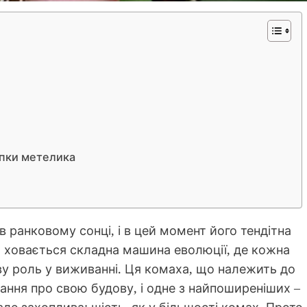
пки метелика
 ранковому сонці, і в цей момент його тендітна
ю ховається складна машина еволюції, де кожна
ву роль у виживанні. Ця комаха, що належить до
ання про свою будову, і одне з найпоширеніших –
 але захоплива: шість, як у більшості комах. Проте