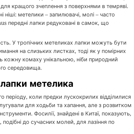
 для кращого зчеплення з поверхнями в темряві.
і ніші: метелики – запилювачі, молі – часто
hus передні лапки редуковані в самок, що
ість. У тропічних метеликах лапки можуть бути
мання на слизьких листках, тоді як у помірних
ять кожну комаху унікальною, ніби природний
ого середовища.
 лапки метелика
го періоду, коли предки лускокрилих відділилися
слугували для ходьби та хапання, але з розвитком
струменти. Фосилії, знайдені в Китаї, показують,
, подібні до сучасних молей, для лазіння по