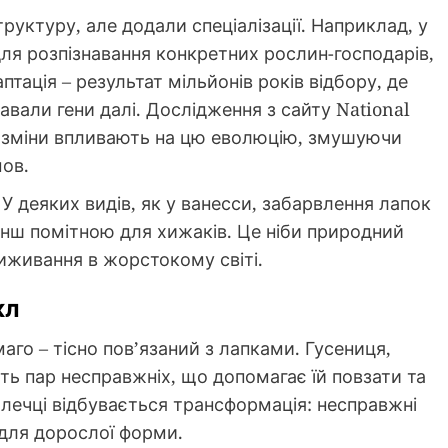
руктуру, але додали спеціалізації. Наприклад, у
ля розпізнавання конкретних рослин-господарів,
тація – результат мільйонів років відбору, де
вали гени далі. Дослідження з сайту National
і зміни впливають на цю еволюцію, змушуючи
мов.
 У деяких видів, як у ванесси, забарвлення лапок
енш помітною для хижаків. Це ніби природний
иживання в жорстокому світі.
кл
аго – тісно пов’язаний з лапками. Гусениця,
’ять пар несправжніх, що допомагає їй повзати та
лечці відбувається трансформація: несправжні
 для дорослої форми.