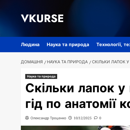
Перейти
до
VKURSE
вмісту
Людина
Наука та природа
Технології, т
ДОМАШНЯ
НАУКА ТА ПРИРОДА
СКІЛЬКИ ЛАПОК У
Наука та природа
Скільки лапок у
гід по анатомії 
Олександр Троценко
10/12/2025
0