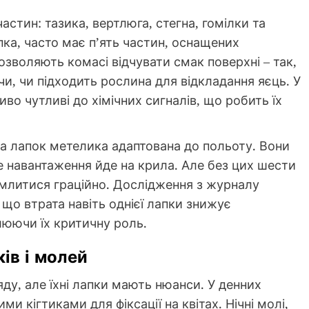
стин: тазика, вертлюга, стегна, гомілки та
пка, часто має п’ять частин, оснащених
зволяють комасі відчувати смак поверхні – так,
, чи підходить рослина для відкладання яєць. У
иво чутливі до хімічних сигналів, що робить їх
а лапок метелика адаптована до польоту. Вони
не навантаження йде на крила. Але без цих шести
емлитися граційно. Дослідження з журналу
, що втрата навіть однієї лапки знижує
люючи їх критичну роль.
ів і молей
ду, але їхні лапки мають нюанси. У денних
и кігтиками для фіксації на квітах. Нічні молі,