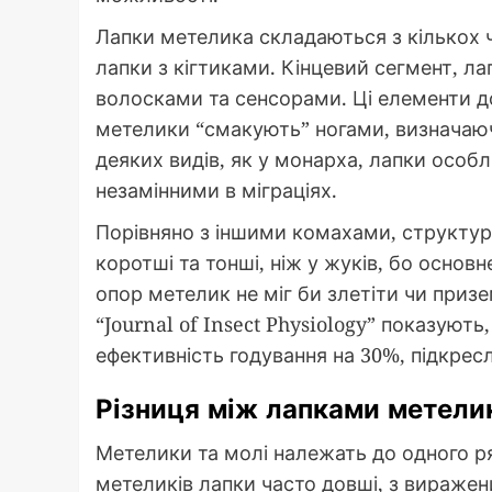
Лапки метелика складаються з кількох ча
лапки з кігтиками. Кінцевий сегмент, ла
волосками та сенсорами. Ці елементи до
метелики “смакують” ногами, визначаючи
деяких видів, як у монарха, лапки особл
незамінними в міграціях.
Порівняно з іншими комахами, структур
коротші та тонші, ніж у жуків, бо основ
опор метелик не міг би злетіти чи приз
“Journal of Insect Physiology” показують
ефективність годування на 30%, підкрес
Різниця між лапками метелик
Метелики та молі належать до одного ря
метеликів лапки часто довші, з вираженим