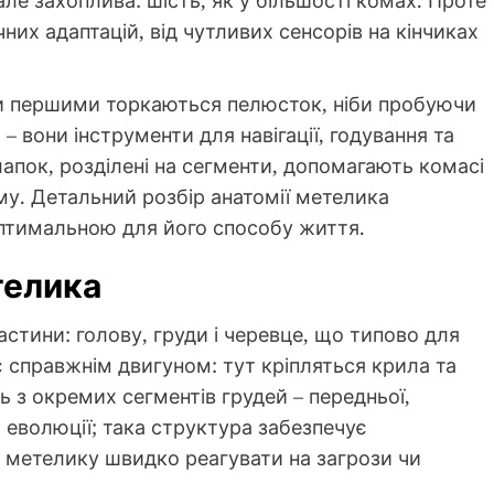
чних адаптацій, від чутливих сенсорів на кінчиках
пки першими торкаються пелюсток, ніби пробуючи
 – вони інструменти для навігації, годування та
 лапок, розділені на сегменти, допомагають комасі
рму. Детальний розбір анатомії метелика
оптимальною для його способу життя.
телика
астини: голову, груди і черевце, що типово для
є справжнім двигуном: тут кріпляться крила та
ь з окремих сегментів грудей – передньої,
ь еволюції; така структура забезпечує
и метелику швидко реагувати на загрози чи