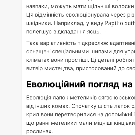
навпаки, можуть мати щільніші волоски
Ця відмінність еволюціонувала через різн
шкідники. Наприклад, у виду Papilio xut
полегшує відкладання яєць.
Така варіативність підкреслює адаптивн
оснащені спеціальними шипами для утри
кліматах вони простіші. Ці деталі робл
витвір мистецтва, пристосований до св
Еволюційний погляд на
Еволюція лапок метеликів сягає юрсько
від інших комах. Спочатку шість лапок 
крил вони перетворилися на допоміжні ін
що ранні метелики мали міцніші кінцівки
рослинах.