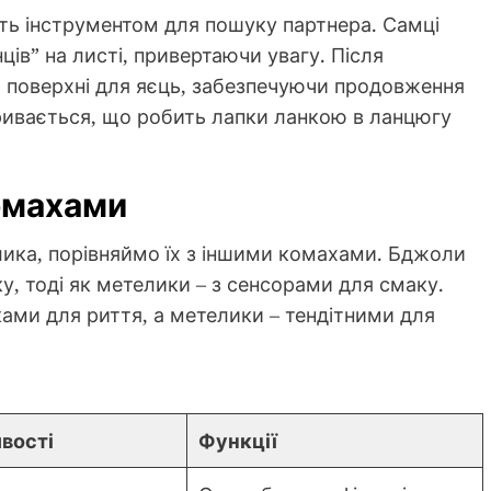
ть інструментом для пошуку партнера. Самці
ців” на листі, привертаючи увагу. Після
 поверхні для яєць, забезпечуючи продовження
бривається, що робить лапки ланкою в ланцюгу
омахами
лика, порівняймо їх з іншими комахами. Бджоли
, тоді як метелики – з сенсорами для смаку.
ами для риття, а метелики – тендітними для
вості
Функції