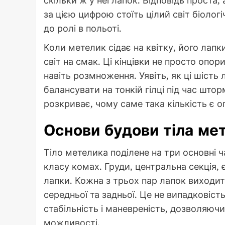
за цією цифрою стоїть цілий світ біологі
до ролі в польоті.
Коли метелик сідає на квітку, його ла
світ на смак. Ці кінцівки не просто опори
навіть розмноження. Уявіть, як ці шість
балансувати на тонкій гілці під час што
розкриває, чому саме така кількість є 
Основи будови тіла ме
Тіло метелика поділене на три основні ч
класу комах. Груди, центральна секція, 
лапки. Кожна з трьох пар лапок виходит
середньої та задньої. Це не випадковіст
стабільність і маневреність, дозволяюч
можливості.