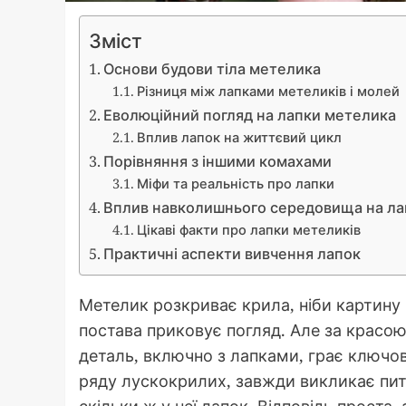
Зміст
Основи будови тіла метелика
Різниця між лапками метеликів і молей
Еволюційний погляд на лапки метелика
Вплив лапок на життєвий цикл
Порівняння з іншими комахами
Міфи та реальність про лапки
Вплив навколишнього середовища на ла
Цікаві факти про лапки метеликів
Практичні аспекти вивчення лапок
Метелик розкриває крила, ніби картину в
постава приковує погляд. Але за красо
деталь, включно з лапками, грає ключо
ряду лускокрилих, завжди викликає пит
скільки ж у неї лапок. Відповідь проста,